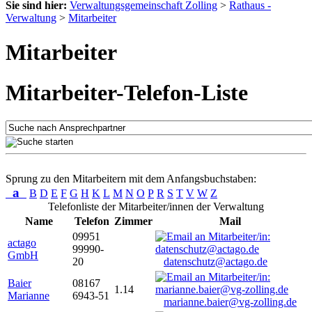
Sie sind hier:
Verwaltungsgemeinschaft Zolling
>
Rathaus -
Verwaltung
>
Mitarbeiter
Mitarbeiter
Mitarbeiter-Telefon-Liste
Sprung zu den Mitarbeitern mit dem Anfangsbuchstaben:
a
B
D
E
F
G
H
K
L
M
N
O
P
R
S
T
V
W
Z
Telefonliste der Mitarbeiter/innen der Verwaltung
Name
Telefon
Zimmer
Mail
09951
actago
99990-
GmbH
20
datenschutz@actago.de
Baier
08167
1.14
Marianne
6943-51
marianne.baier@vg-zolling.de