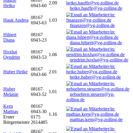
Hauffe
08167
2.09
Heiko
6943-60
heiko.hauffe@vg-zolling.de
08167
Hauk Andrea
1.03
6943-63
finanzen@vg-zolling.de
Hilpert
08167
Diana
6943-23
diana.hilpert@vg-zolling.de
Hoxhaj
08167
1.06
Qendrim
6943-53
qendrim.hoxhaj@vg-zolling.de
08167
Huber Heike
2.01
6943-66
heike.huber@vg-zolling.de
Huber
08167
1.01
Melanie
6943-52
gebuehren.steuern@vg-
zolling.de
Kern
08167
Mathias
6943-30
1.16
Erster
0175
mathias.kern@vg-zolling.de
Bürgermeister
2614485
08167