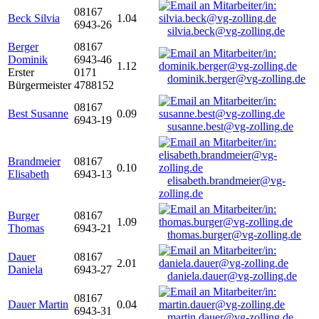
08167
Beck Silvia
1.04
6943-26
silvia.beck@vg-zolling.de
Berger
08167
Dominik
6943-46
1.12
Erster
0171
dominik.berger@vg-zolling.de
Bürgermeister
4788152
08167
Best Susanne
0.09
6943-19
susanne.best@vg-zolling.de
Brandmeier
08167
0.10
Elisabeth
6943-13
elisabeth.brandmeier@vg-
zolling.de
Burger
08167
1.09
Thomas
6943-21
thomas.burger@vg-zolling.de
Dauer
08167
2.01
Daniela
6943-27
daniela.dauer@vg-zolling.de
08167
Dauer Martin
0.04
6943-31
martin.dauer@vg-zolling.de