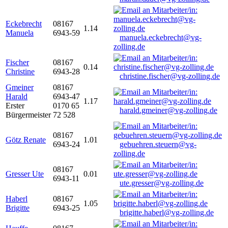
Eckebrecht
08167
1.14
Manuela
6943-59
manuela.eckebrecht@vg-
zolling.de
Fischer
08167
0.14
Christine
6943-28
christine.fischer@vg-zolling.de
Gmeiner
08167
Harald
6943-47
1.17
Erster
0170 65
harald.gmeiner@vg-zolling.de
Bürgermeister
72 528
08167
Götz Renate
1.01
6943-24
gebuehren.steuern@vg-
zolling.de
08167
Gresser Ute
0.01
6943-11
ute.gresser@vg-zolling.de
Haberl
08167
1.05
Brigitte
6943-25
brigitte.haberl@vg-zolling.de