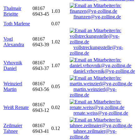
Thalmair
08167
1.03
Brigitte
6943-45
finanzen@vg-zolling.de
Toth Marlene
0.07
Vogl
08167
1.02
Alexandra
6943-39
vollstreckungsstelle@vg-
zolling.de
Vrhovnik
08167
1.07
Daniel
6943-37
daniel.vrhovnik@vg-zolling.de
Weinzierl
08167
0.05
Martin
6943-56
martin.weinzierl@vg-
zolling.de
08167
Weiß Renate
0.02
6943-12
renate.weiss@vg-zolling.de
Zeilmaier
08167
0.12
Tahnee
6943-41
tahnee.zeilmaier@vg-
zolling.de