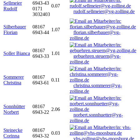
Sellmeier
6943-43
0.07
Rudolf
0171
rudolf.sellmeier@vg-zolling.de
3032403
Silberbauer
08167
1.07
Florian
6943-44
florian.silberbauer@vg-
zolling.de
08167
Soller Bianca
1.01
6943-33
gebuehren.steuern@vg-
zolling.de
Sommerer
08167
0.11
Christina
6943-61
christina.sommerer@vg-
zolling.de
Sonnhütter
08167
2.06
Norbert
6943-22
norbert.sonnhuetter@vg-
zolling.de
Steinecke
08167
0.03
Corinna
6943-32
vhs-zolling@vhs-moosburg.de