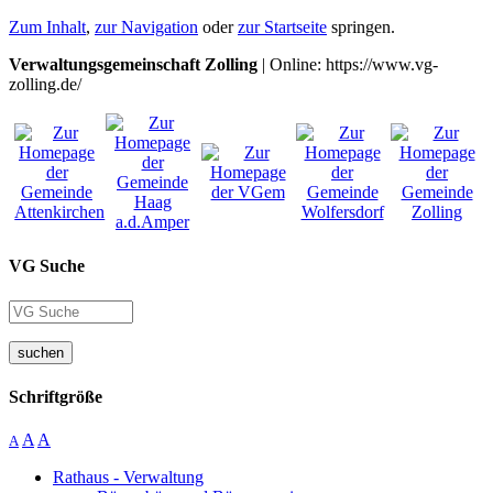
Zum Inhalt
,
zur Navigation
oder
zur Startseite
springen.
Verwaltungsgemeinschaft Zolling
| Online: https://www.vg-
zolling.de/
VG Suche
suchen
Schriftgröße
A
A
A
Rathaus - Verwaltung