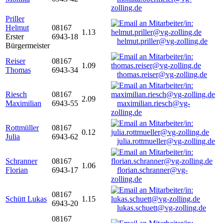
zolling.de
Priller
Helmut
08167
1.13
Erster
6943-18
helmut.priller@vg-zolling.de
Bürgermeister
Reiser
08167
1.09
Thomas
6943-34
thomas.reiser@vg-zolling.de
Riesch
08167
2.09
Maximilian
6943-55
maximilian.riesch@vg-
zolling.de
Rottmüller
08167
0.12
Julia
6943-62
julia.rottmueller@vg-zolling.de
Schranner
08167
1.06
Florian
6943-17
florian.schranner@vg-
zolling.de
08167
Schütt Lukas
1.15
6943-20
lukas.schuett@vg-zolling.de
08167