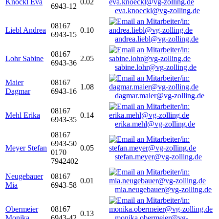
Knöckl Eva
0.02
6943-12
eva.knoeckl@vg-zolling.de
08167
Liebl Andrea
0.10
6943-15
andrea.liebl@vg-zolling.de
08167
Lohr Sabine
2.05
6943-36
sabine.lohr@vg-zolling.de
Maier
08167
1.08
Dagmar
6943-16
dagmar.maier@vg-zolling.de
08167
Mehl Erika
0.14
6943-35
erika.mehl@vg-zolling.de
08167
6943-50
Meyer Stefan
0.05
0170
stefan.meyer@vg-zolling.de
7942402
Neugebauer
08167
0.01
Mia
6943-58
mia.neugebauer@vg-zolling.de
Obermeier
08167
0.13
Monika
6943-42
monika.obermeier@vg-