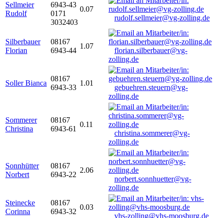
Sellmeier
6943-43
0.07
Rudolf
0171
rudolf.sellmeier@vg-zolling.de
3032403
Silberbauer
08167
1.07
Florian
6943-44
florian.silberbauer@vg-
zolling.de
08167
Soller Bianca
1.01
6943-33
gebuehren.steuern@vg-
zolling.de
Sommerer
08167
0.11
Christina
6943-61
christina.sommerer@vg-
zolling.de
Sonnhütter
08167
2.06
Norbert
6943-22
norbert.sonnhuetter@vg-
zolling.de
Steinecke
08167
0.03
Corinna
6943-32
vhs-zolling@vhs-moosburg.de