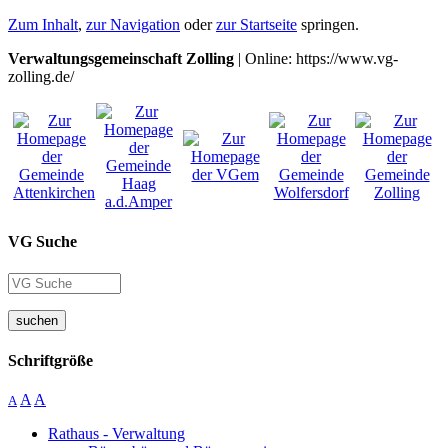
Zum Inhalt
,
zur Navigation
oder
zur Startseite
springen.
Verwaltungsgemeinschaft Zolling
| Online: https://www.vg-
zolling.de/
VG Suche
suchen
Schriftgröße
A
A
A
Rathaus - Verwaltung