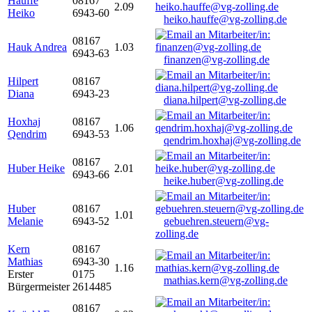
Hauffe
08167
2.09
Heiko
6943-60
heiko.hauffe@vg-zolling.de
08167
Hauk Andrea
1.03
6943-63
finanzen@vg-zolling.de
Hilpert
08167
Diana
6943-23
diana.hilpert@vg-zolling.de
Hoxhaj
08167
1.06
Qendrim
6943-53
qendrim.hoxhaj@vg-zolling.de
08167
Huber Heike
2.01
6943-66
heike.huber@vg-zolling.de
Huber
08167
1.01
Melanie
6943-52
gebuehren.steuern@vg-
zolling.de
Kern
08167
Mathias
6943-30
1.16
Erster
0175
mathias.kern@vg-zolling.de
Bürgermeister
2614485
08167