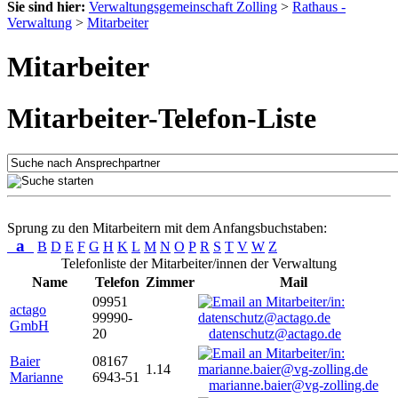
Sie sind hier:
Verwaltungsgemeinschaft Zolling
>
Rathaus -
Verwaltung
>
Mitarbeiter
Mitarbeiter
Mitarbeiter-Telefon-Liste
Sprung zu den Mitarbeitern mit dem Anfangsbuchstaben:
a
B
D
E
F
G
H
K
L
M
N
O
P
R
S
T
V
W
Z
Telefonliste der Mitarbeiter/innen der Verwaltung
Name
Telefon
Zimmer
Mail
09951
actago
99990-
GmbH
20
datenschutz@actago.de
Baier
08167
1.14
Marianne
6943-51
marianne.baier@vg-zolling.de