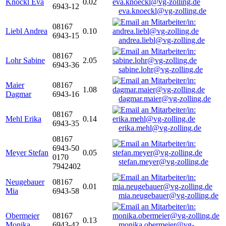
Knöckl Eva
0.02
6943-12
eva.knoeckl@vg-zolling.de
08167
Liebl Andrea
0.10
6943-15
andrea.liebl@vg-zolling.de
08167
Lohr Sabine
2.05
6943-36
sabine.lohr@vg-zolling.de
Maier
08167
1.08
Dagmar
6943-16
dagmar.maier@vg-zolling.de
08167
Mehl Erika
0.14
6943-35
erika.mehl@vg-zolling.de
08167
6943-50
Meyer Stefan
0.05
0170
stefan.meyer@vg-zolling.de
7942402
Neugebauer
08167
0.01
Mia
6943-58
mia.neugebauer@vg-zolling.de
Obermeier
08167
0.13
Monika
6943-42
monika.obermeier@vg-