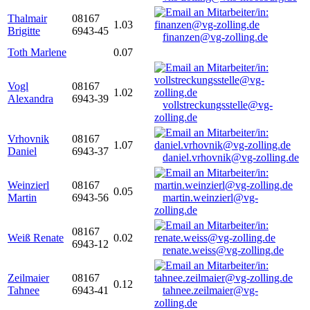
Thalmair
08167
1.03
Brigitte
6943-45
finanzen@vg-zolling.de
Toth Marlene
0.07
Vogl
08167
1.02
Alexandra
6943-39
vollstreckungsstelle@vg-
zolling.de
Vrhovnik
08167
1.07
Daniel
6943-37
daniel.vrhovnik@vg-zolling.de
Weinzierl
08167
0.05
Martin
6943-56
martin.weinzierl@vg-
zolling.de
08167
Weiß Renate
0.02
6943-12
renate.weiss@vg-zolling.de
Zeilmaier
08167
0.12
Tahnee
6943-41
tahnee.zeilmaier@vg-
zolling.de