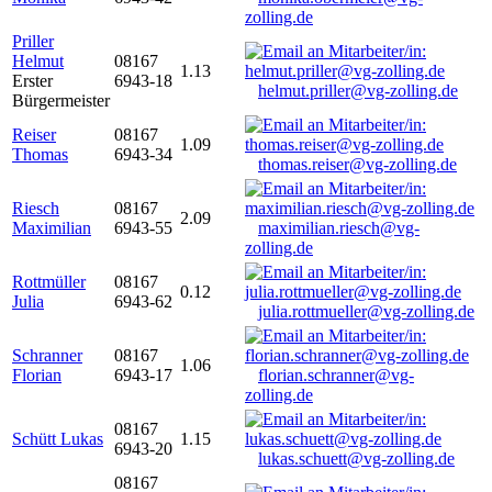
zolling.de
Priller
Helmut
08167
1.13
Erster
6943-18
helmut.priller@vg-zolling.de
Bürgermeister
Reiser
08167
1.09
Thomas
6943-34
thomas.reiser@vg-zolling.de
Riesch
08167
2.09
Maximilian
6943-55
maximilian.riesch@vg-
zolling.de
Rottmüller
08167
0.12
Julia
6943-62
julia.rottmueller@vg-zolling.de
Schranner
08167
1.06
Florian
6943-17
florian.schranner@vg-
zolling.de
08167
Schütt Lukas
1.15
6943-20
lukas.schuett@vg-zolling.de
08167