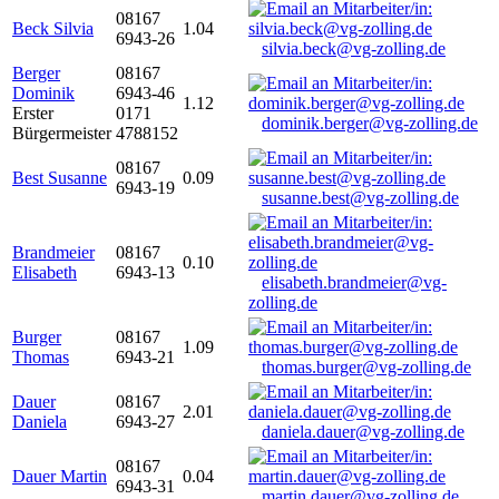
08167
Beck Silvia
1.04
6943-26
silvia.beck@vg-zolling.de
Berger
08167
Dominik
6943-46
1.12
Erster
0171
dominik.berger@vg-zolling.de
Bürgermeister
4788152
08167
Best Susanne
0.09
6943-19
susanne.best@vg-zolling.de
Brandmeier
08167
0.10
Elisabeth
6943-13
elisabeth.brandmeier@vg-
zolling.de
Burger
08167
1.09
Thomas
6943-21
thomas.burger@vg-zolling.de
Dauer
08167
2.01
Daniela
6943-27
daniela.dauer@vg-zolling.de
08167
Dauer Martin
0.04
6943-31
martin.dauer@vg-zolling.de