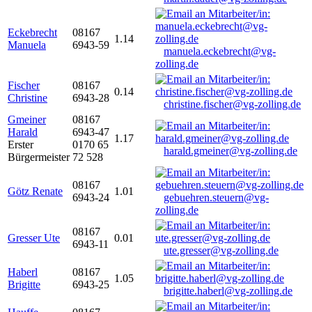
Eckebrecht
08167
1.14
Manuela
6943-59
manuela.eckebrecht@vg-
zolling.de
Fischer
08167
0.14
Christine
6943-28
christine.fischer@vg-zolling.de
Gmeiner
08167
Harald
6943-47
1.17
Erster
0170 65
harald.gmeiner@vg-zolling.de
Bürgermeister
72 528
08167
Götz Renate
1.01
6943-24
gebuehren.steuern@vg-
zolling.de
08167
Gresser Ute
0.01
6943-11
ute.gresser@vg-zolling.de
Haberl
08167
1.05
Brigitte
6943-25
brigitte.haberl@vg-zolling.de