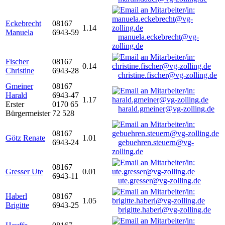
Eckebrecht
08167
1.14
Manuela
6943-59
manuela.eckebrecht@vg-
zolling.de
Fischer
08167
0.14
Christine
6943-28
christine.fischer@vg-zolling.de
Gmeiner
08167
Harald
6943-47
1.17
Erster
0170 65
harald.gmeiner@vg-zolling.de
Bürgermeister
72 528
08167
Götz Renate
1.01
6943-24
gebuehren.steuern@vg-
zolling.de
08167
Gresser Ute
0.01
6943-11
ute.gresser@vg-zolling.de
Haberl
08167
1.05
Brigitte
6943-25
brigitte.haberl@vg-zolling.de