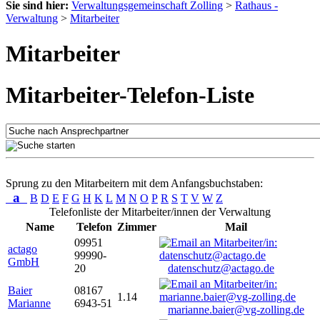
Sie sind hier:
Verwaltungsgemeinschaft Zolling
>
Rathaus -
Verwaltung
>
Mitarbeiter
Mitarbeiter
Mitarbeiter-Telefon-Liste
Sprung zu den Mitarbeitern mit dem Anfangsbuchstaben:
a
B
D
E
F
G
H
K
L
M
N
O
P
R
S
T
V
W
Z
Telefonliste der Mitarbeiter/innen der Verwaltung
Name
Telefon
Zimmer
Mail
09951
actago
99990-
GmbH
20
datenschutz@actago.de
Baier
08167
1.14
Marianne
6943-51
marianne.baier@vg-zolling.de