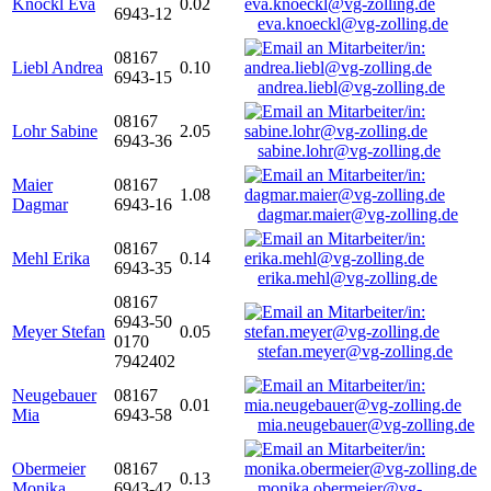
Knöckl Eva
0.02
6943-12
eva.knoeckl@vg-zolling.de
08167
Liebl Andrea
0.10
6943-15
andrea.liebl@vg-zolling.de
08167
Lohr Sabine
2.05
6943-36
sabine.lohr@vg-zolling.de
Maier
08167
1.08
Dagmar
6943-16
dagmar.maier@vg-zolling.de
08167
Mehl Erika
0.14
6943-35
erika.mehl@vg-zolling.de
08167
6943-50
Meyer Stefan
0.05
0170
stefan.meyer@vg-zolling.de
7942402
Neugebauer
08167
0.01
Mia
6943-58
mia.neugebauer@vg-zolling.de
Obermeier
08167
0.13
Monika
6943-42
monika.obermeier@vg-