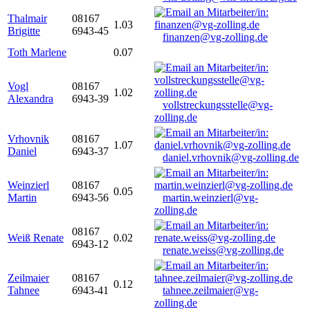
Thalmair
08167
1.03
Brigitte
6943-45
finanzen@vg-zolling.de
Toth Marlene
0.07
Vogl
08167
1.02
Alexandra
6943-39
vollstreckungsstelle@vg-
zolling.de
Vrhovnik
08167
1.07
Daniel
6943-37
daniel.vrhovnik@vg-zolling.de
Weinzierl
08167
0.05
Martin
6943-56
martin.weinzierl@vg-
zolling.de
08167
Weiß Renate
0.02
6943-12
renate.weiss@vg-zolling.de
Zeilmaier
08167
0.12
Tahnee
6943-41
tahnee.zeilmaier@vg-
zolling.de