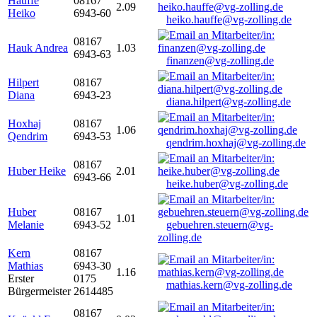
Hauffe
08167
2.09
Heiko
6943-60
heiko.hauffe@vg-zolling.de
08167
Hauk Andrea
1.03
6943-63
finanzen@vg-zolling.de
Hilpert
08167
Diana
6943-23
diana.hilpert@vg-zolling.de
Hoxhaj
08167
1.06
Qendrim
6943-53
qendrim.hoxhaj@vg-zolling.de
08167
Huber Heike
2.01
6943-66
heike.huber@vg-zolling.de
Huber
08167
1.01
Melanie
6943-52
gebuehren.steuern@vg-
zolling.de
Kern
08167
Mathias
6943-30
1.16
Erster
0175
mathias.kern@vg-zolling.de
Bürgermeister
2614485
08167