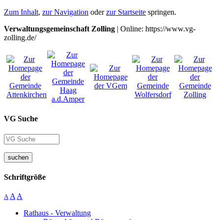
Zum Inhalt
,
zur Navigation
oder
zur Startseite
springen.
Verwaltungsgemeinschaft Zolling
| Online: https://www.vg-
zolling.de/
VG Suche
suchen
Schriftgröße
A
A
A
Rathaus - Verwaltung