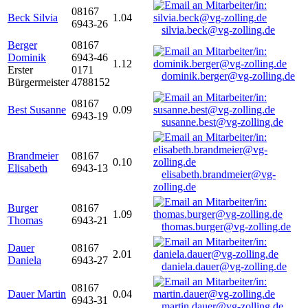
08167
Beck Silvia
1.04
6943-26
silvia.beck@vg-zolling.de
Berger
08167
Dominik
6943-46
1.12
Erster
0171
dominik.berger@vg-zolling.de
Bürgermeister
4788152
08167
Best Susanne
0.09
6943-19
susanne.best@vg-zolling.de
Brandmeier
08167
0.10
Elisabeth
6943-13
elisabeth.brandmeier@vg-
zolling.de
Burger
08167
1.09
Thomas
6943-21
thomas.burger@vg-zolling.de
Dauer
08167
2.01
Daniela
6943-27
daniela.dauer@vg-zolling.de
08167
Dauer Martin
0.04
6943-31
martin.dauer@vg-zolling.de