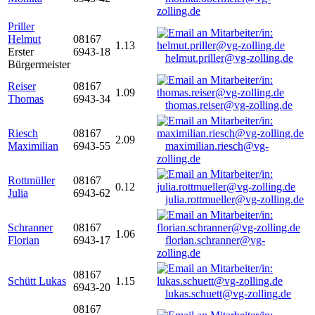
zolling.de
Priller
Helmut
08167
1.13
Erster
6943-18
helmut.priller@vg-zolling.de
Bürgermeister
Reiser
08167
1.09
Thomas
6943-34
thomas.reiser@vg-zolling.de
Riesch
08167
2.09
Maximilian
6943-55
maximilian.riesch@vg-
zolling.de
Rottmüller
08167
0.12
Julia
6943-62
julia.rottmueller@vg-zolling.de
Schranner
08167
1.06
Florian
6943-17
florian.schranner@vg-
zolling.de
08167
Schütt Lukas
1.15
6943-20
lukas.schuett@vg-zolling.de
08167