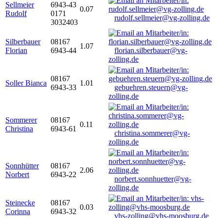
Sellmeier
6943-43
0.07
Rudolf
0171
rudolf.sellmeier@vg-zolling.de
3032403
Silberbauer
08167
1.07
Florian
6943-44
florian.silberbauer@vg-
zolling.de
08167
Soller Bianca
1.01
6943-33
gebuehren.steuern@vg-
zolling.de
Sommerer
08167
0.11
Christina
6943-61
christina.sommerer@vg-
zolling.de
Sonnhütter
08167
2.06
Norbert
6943-22
norbert.sonnhuetter@vg-
zolling.de
Steinecke
08167
0.03
Corinna
6943-32
vhs-zolling@vhs-moosburg.de