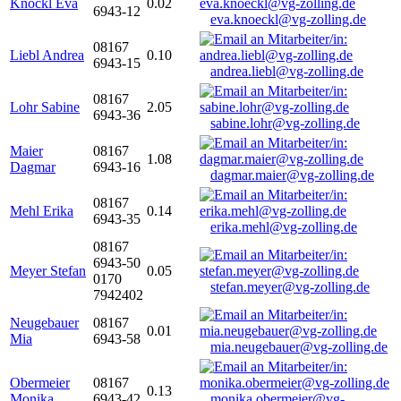
Knöckl Eva
0.02
6943-12
eva.knoeckl@vg-zolling.de
08167
Liebl Andrea
0.10
6943-15
andrea.liebl@vg-zolling.de
08167
Lohr Sabine
2.05
6943-36
sabine.lohr@vg-zolling.de
Maier
08167
1.08
Dagmar
6943-16
dagmar.maier@vg-zolling.de
08167
Mehl Erika
0.14
6943-35
erika.mehl@vg-zolling.de
08167
6943-50
Meyer Stefan
0.05
0170
stefan.meyer@vg-zolling.de
7942402
Neugebauer
08167
0.01
Mia
6943-58
mia.neugebauer@vg-zolling.de
Obermeier
08167
0.13
Monika
6943-42
monika.obermeier@vg-