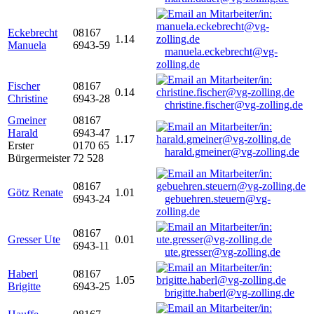
Eckebrecht
08167
1.14
Manuela
6943-59
manuela.eckebrecht@vg-
zolling.de
Fischer
08167
0.14
Christine
6943-28
christine.fischer@vg-zolling.de
Gmeiner
08167
Harald
6943-47
1.17
Erster
0170 65
harald.gmeiner@vg-zolling.de
Bürgermeister
72 528
08167
Götz Renate
1.01
6943-24
gebuehren.steuern@vg-
zolling.de
08167
Gresser Ute
0.01
6943-11
ute.gresser@vg-zolling.de
Haberl
08167
1.05
Brigitte
6943-25
brigitte.haberl@vg-zolling.de