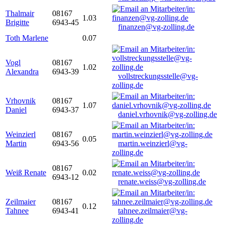
Thalmair
08167
1.03
Brigitte
6943-45
finanzen@vg-zolling.de
Toth Marlene
0.07
Vogl
08167
1.02
Alexandra
6943-39
vollstreckungsstelle@vg-
zolling.de
Vrhovnik
08167
1.07
Daniel
6943-37
daniel.vrhovnik@vg-zolling.de
Weinzierl
08167
0.05
Martin
6943-56
martin.weinzierl@vg-
zolling.de
08167
Weiß Renate
0.02
6943-12
renate.weiss@vg-zolling.de
Zeilmaier
08167
0.12
Tahnee
6943-41
tahnee.zeilmaier@vg-
zolling.de