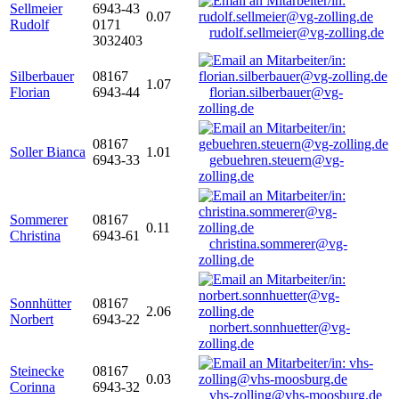
Sellmeier
6943-43
0.07
Rudolf
0171
rudolf.sellmeier@vg-zolling.de
3032403
Silberbauer
08167
1.07
Florian
6943-44
florian.silberbauer@vg-
zolling.de
08167
Soller Bianca
1.01
6943-33
gebuehren.steuern@vg-
zolling.de
Sommerer
08167
0.11
Christina
6943-61
christina.sommerer@vg-
zolling.de
Sonnhütter
08167
2.06
Norbert
6943-22
norbert.sonnhuetter@vg-
zolling.de
Steinecke
08167
0.03
Corinna
6943-32
vhs-zolling@vhs-moosburg.de