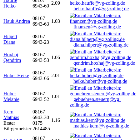
Hauffe
08167
2.09
Heiko
6943-60
heiko.hauffe@vg-zolling.de
08167
Hauk Andrea
1.03
6943-63
finanzen@vg-zolling.de
Hilpert
08167
Diana
6943-23
diana.hilpert@vg-zolling.de
Hoxhaj
08167
1.06
Qendrim
6943-53
qendrim.hoxhaj@vg-zolling.de
08167
Huber Heike
2.01
6943-66
heike.huber@vg-zolling.de
Huber
08167
1.01
Melanie
6943-52
gebuehren.steuern@vg-
zolling.de
Kern
08167
Mathias
6943-30
1.16
Erster
0175
mathias.kern@vg-zolling.de
Bürgermeister
2614485
08167