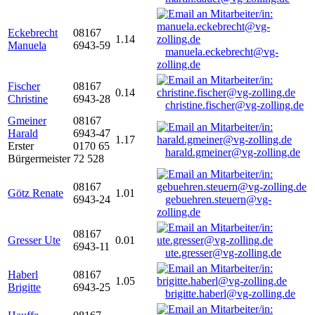
Eckebrecht
08167
1.14
Manuela
6943-59
manuela.eckebrecht@vg-
zolling.de
Fischer
08167
0.14
Christine
6943-28
christine.fischer@vg-zolling.de
Gmeiner
08167
Harald
6943-47
1.17
Erster
0170 65
harald.gmeiner@vg-zolling.de
Bürgermeister
72 528
08167
Götz Renate
1.01
6943-24
gebuehren.steuern@vg-
zolling.de
08167
Gresser Ute
0.01
6943-11
ute.gresser@vg-zolling.de
Haberl
08167
1.05
Brigitte
6943-25
brigitte.haberl@vg-zolling.de