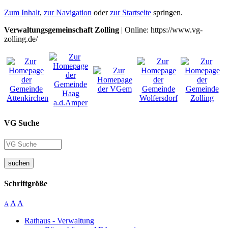
Zum Inhalt
,
zur Navigation
oder
zur Startseite
springen.
Verwaltungsgemeinschaft Zolling
| Online: https://www.vg-
zolling.de/
VG Suche
suchen
Schriftgröße
A
A
A
Rathaus - Verwaltung