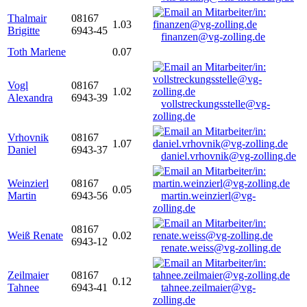
Thalmair
08167
1.03
Brigitte
6943-45
finanzen@vg-zolling.de
Toth Marlene
0.07
Vogl
08167
1.02
Alexandra
6943-39
vollstreckungsstelle@vg-
zolling.de
Vrhovnik
08167
1.07
Daniel
6943-37
daniel.vrhovnik@vg-zolling.de
Weinzierl
08167
0.05
Martin
6943-56
martin.weinzierl@vg-
zolling.de
08167
Weiß Renate
0.02
6943-12
renate.weiss@vg-zolling.de
Zeilmaier
08167
0.12
Tahnee
6943-41
tahnee.zeilmaier@vg-
zolling.de