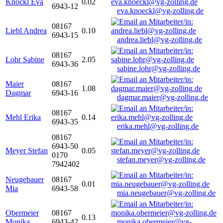
Knöckl Eva
0.02
6943-12
eva.knoeckl@vg-zolling.de
08167
Liebl Andrea
0.10
6943-15
andrea.liebl@vg-zolling.de
08167
Lohr Sabine
2.05
6943-36
sabine.lohr@vg-zolling.de
Maier
08167
1.08
Dagmar
6943-16
dagmar.maier@vg-zolling.de
08167
Mehl Erika
0.14
6943-35
erika.mehl@vg-zolling.de
08167
6943-50
Meyer Stefan
0.05
0170
stefan.meyer@vg-zolling.de
7942402
Neugebauer
08167
0.01
Mia
6943-58
mia.neugebauer@vg-zolling.de
Obermeier
08167
0.13
Monika
6943-42
monika.obermeier@vg-