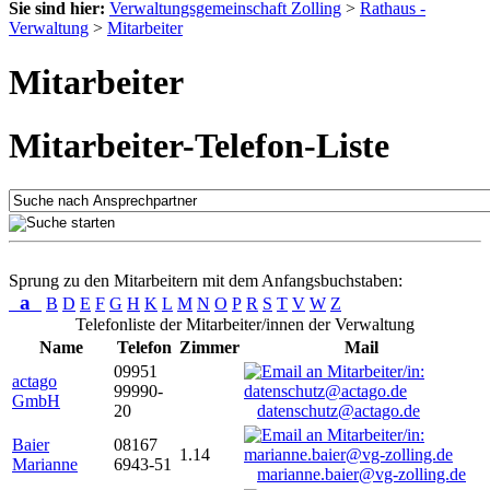
Sie sind hier:
Verwaltungsgemeinschaft Zolling
>
Rathaus -
Verwaltung
>
Mitarbeiter
Mitarbeiter
Mitarbeiter-Telefon-Liste
Sprung zu den Mitarbeitern mit dem Anfangsbuchstaben:
a
B
D
E
F
G
H
K
L
M
N
O
P
R
S
T
V
W
Z
Telefonliste der Mitarbeiter/innen der Verwaltung
Name
Telefon
Zimmer
Mail
09951
actago
99990-
GmbH
20
datenschutz@actago.de
Baier
08167
1.14
Marianne
6943-51
marianne.baier@vg-zolling.de