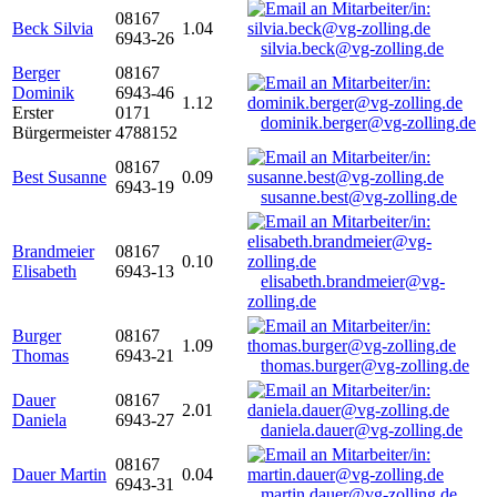
08167
Beck Silvia
1.04
6943-26
silvia.beck@vg-zolling.de
Berger
08167
Dominik
6943-46
1.12
Erster
0171
dominik.berger@vg-zolling.de
Bürgermeister
4788152
08167
Best Susanne
0.09
6943-19
susanne.best@vg-zolling.de
Brandmeier
08167
0.10
Elisabeth
6943-13
elisabeth.brandmeier@vg-
zolling.de
Burger
08167
1.09
Thomas
6943-21
thomas.burger@vg-zolling.de
Dauer
08167
2.01
Daniela
6943-27
daniela.dauer@vg-zolling.de
08167
Dauer Martin
0.04
6943-31
martin.dauer@vg-zolling.de