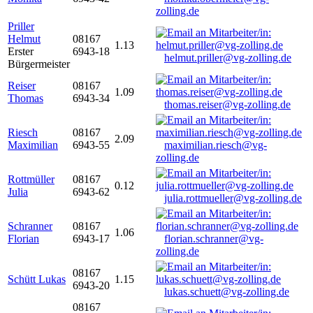
zolling.de
Priller
Helmut
08167
1.13
Erster
6943-18
helmut.priller@vg-zolling.de
Bürgermeister
Reiser
08167
1.09
Thomas
6943-34
thomas.reiser@vg-zolling.de
Riesch
08167
2.09
Maximilian
6943-55
maximilian.riesch@vg-
zolling.de
Rottmüller
08167
0.12
Julia
6943-62
julia.rottmueller@vg-zolling.de
Schranner
08167
1.06
Florian
6943-17
florian.schranner@vg-
zolling.de
08167
Schütt Lukas
1.15
6943-20
lukas.schuett@vg-zolling.de
08167