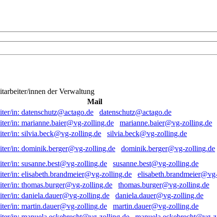
itarbeiter/innen der Verwaltung
Mail
datenschutz@actago.de
marianne.baier@vg-zolling.de
silvia.beck@vg-zolling.de
dominik.berger@vg-zolling.de
susanne.best@vg-zolling.de
elisabeth.brandmeier@vg-
thomas.burger@vg-zolling.de
daniela.dauer@vg-zolling.de
martin.dauer@vg-zolling.de
manuela.eckebrecht@vg-zo