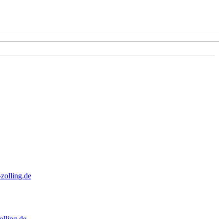
zolling.de
lling.de