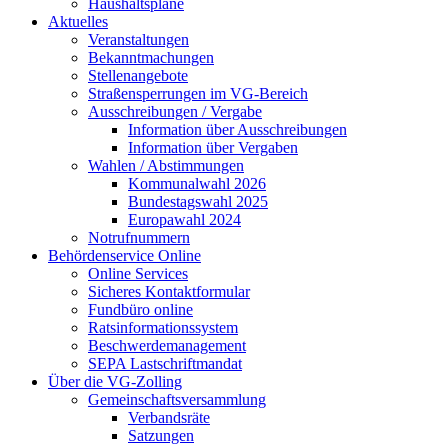
Haushaltspläne
Aktuelles
Veranstaltungen
Bekanntmachungen
Stellenangebote
Straßensperrungen im VG-Bereich
Ausschreibungen / Vergabe
Information über Ausschreibungen
Information über Vergaben
Wahlen / Abstimmungen
Kommunalwahl 2026
Bundestagswahl 2025
Europawahl 2024
Notrufnummern
Behördenservice Online
Online Services
Sicheres Kontaktformular
Fundbüro online
Ratsinformationssystem
Beschwerdemanagement
SEPA Lastschriftmandat
Über die VG-Zolling
Gemeinschaftsversammlung
Verbandsräte
Satzungen