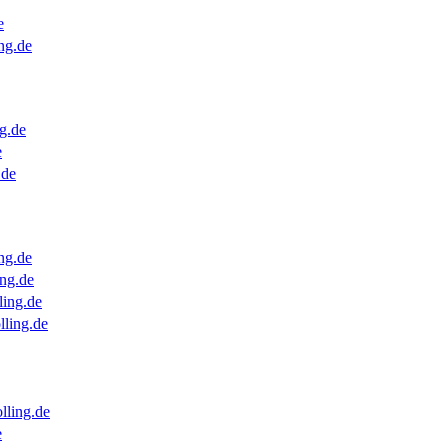
e
ng.de
g.de
e
.de
ng.de
ng.de
ling.de
lling.de
lling.de
e