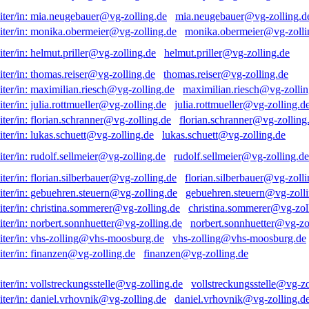
mia.neugebauer@vg-zolling.d
monika.obermeier@vg-zolli
helmut.priller@vg-zolling.de
thomas.reiser@vg-zolling.de
maximilian.riesch@vg-zollin
julia.rottmueller@vg-zolling.d
florian.schranner@vg-zolling
lukas.schuett@vg-zolling.de
rudolf.sellmeier@vg-zolling.de
florian.silberbauer@vg-zolli
gebuehren.steuern@vg-zolli
christina.sommerer@vg-zol
norbert.sonnhuetter@vg-zo
vhs-zolling@vhs-moosburg.de
finanzen@vg-zolling.de
vollstreckungsstelle@vg-zo
daniel.vrhovnik@vg-zolling.d