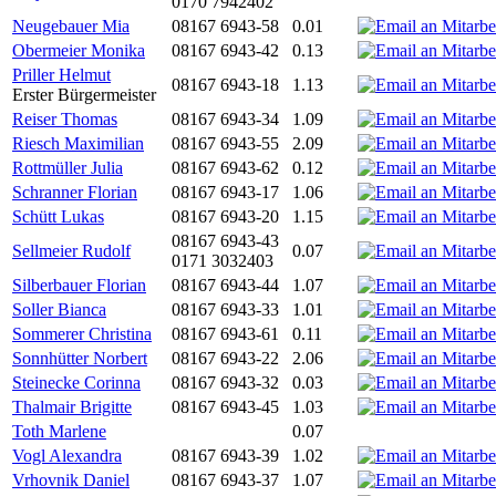
0170 7942402
Neugebauer Mia
08167 6943-58
0.01
Obermeier Monika
08167 6943-42
0.13
Priller Helmut
08167 6943-18
1.13
Erster Bürgermeister
Reiser Thomas
08167 6943-34
1.09
Riesch Maximilian
08167 6943-55
2.09
Rottmüller Julia
08167 6943-62
0.12
Schranner Florian
08167 6943-17
1.06
Schütt Lukas
08167 6943-20
1.15
08167 6943-43
Sellmeier Rudolf
0.07
0171 3032403
Silberbauer Florian
08167 6943-44
1.07
Soller Bianca
08167 6943-33
1.01
Sommerer Christina
08167 6943-61
0.11
Sonnhütter Norbert
08167 6943-22
2.06
Steinecke Corinna
08167 6943-32
0.03
Thalmair Brigitte
08167 6943-45
1.03
Toth Marlene
0.07
Vogl Alexandra
08167 6943-39
1.02
Vrhovnik Daniel
08167 6943-37
1.07