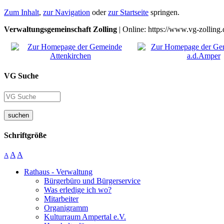
Zum Inhalt
,
zur Navigation
oder
zur Startseite
springen.
Verwaltungsgemeinschaft Zolling
| Online: https://www.vg-zolling.
VG Suche
suchen
Schriftgröße
A
A
A
Rathaus - Verwaltung
Bürgerbüro und Bürgerservice
Was erledige ich wo?
Mitarbeiter
Organigramm
Kulturraum Ampertal e.V.