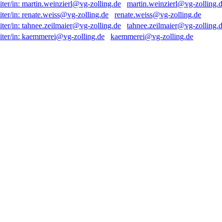
martin.weinzierl@vg-zolling.
renate.weiss@vg-zolling.de
tahnee.zeilmaier@vg-zolling.
kaemmerei@vg-zolling.de