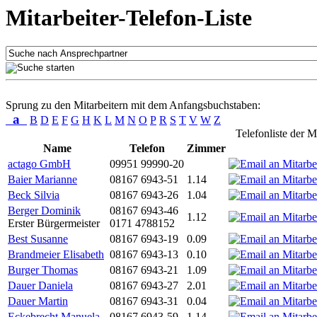
Mitarbeiter-Telefon-Liste
Sprung zu den Mitarbeitern mit dem Anfangsbuchstaben:
a
B
D
E
F
G
H
K
L
M
N
O
P
R
S
T
V
W
Z
Telefonliste der M
Name
Telefon
Zimmer
actago GmbH
09951 99990-20
Baier Marianne
08167 6943-51
1.14
Beck Silvia
08167 6943-26
1.04
Berger Dominik
08167 6943-46
1.12
Erster Bürgermeister
0171 4788152
Best Susanne
08167 6943-19
0.09
Brandmeier Elisabeth
08167 6943-13
0.10
Burger Thomas
08167 6943-21
1.09
Dauer Daniela
08167 6943-27
2.01
Dauer Martin
08167 6943-31
0.04
Eckebrecht Manuela
08167 6943-59
1.14