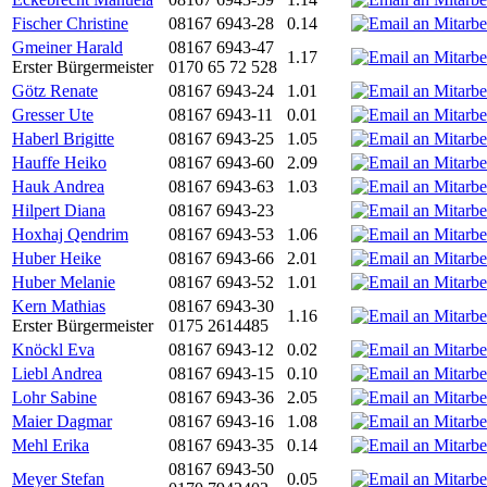
Fischer Christine
08167 6943-28
0.14
Gmeiner Harald
08167 6943-47
1.17
Erster Bürgermeister
0170 65 72 528
Götz Renate
08167 6943-24
1.01
Gresser Ute
08167 6943-11
0.01
Haberl Brigitte
08167 6943-25
1.05
Hauffe Heiko
08167 6943-60
2.09
Hauk Andrea
08167 6943-63
1.03
Hilpert Diana
08167 6943-23
Hoxhaj Qendrim
08167 6943-53
1.06
Huber Heike
08167 6943-66
2.01
Huber Melanie
08167 6943-52
1.01
Kern Mathias
08167 6943-30
1.16
Erster Bürgermeister
0175 2614485
Knöckl Eva
08167 6943-12
0.02
Liebl Andrea
08167 6943-15
0.10
Lohr Sabine
08167 6943-36
2.05
Maier Dagmar
08167 6943-16
1.08
Mehl Erika
08167 6943-35
0.14
08167 6943-50
Meyer Stefan
0.05