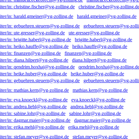
christine.fischer@vg-zolling.d
harald.gmeiner@vg-zolling.de
gebuehren.steuern@vg-zolli
ute.gresser@vg-zolling.de
brigitte.haberl@vg-zolling.de
heiko.hauffe@vg-zolling.de
finanzen@vg-zolling.de
diana.hilpert@vg-zolling.de
qendrim.hoxhaj@vg-zolling.d
heike.huber@vg-zolling.de
gebuehren.steuern@vg-zolli
mathias.kern@vg-zolling.de
eva.knoeckl@vg-zolling.de
andrea.liebl@vg-zolling.de
sabine.lohr@vg-zolling.de
dagmar.maier@vg-zolling.de
erika.mehl@vg-zolling.de
stefan.meyer@vg-zolling.de