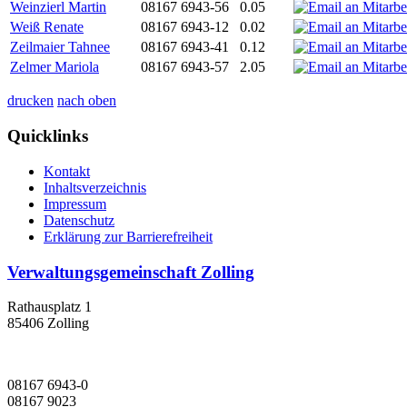
Weinzierl Martin
08167 6943-56
0.05
Weiß Renate
08167 6943-12
0.02
Zeilmaier Tahnee
08167 6943-41
0.12
Zelmer Mariola
08167 6943-57
2.05
drucken
nach oben
Quicklinks
Kontakt
Inhaltsverzeichnis
Impressum
Datenschutz
Erklärung zur Barrierefreiheit
Verwaltungsgemeinschaft Zolling
Rathausplatz 1
85406 Zolling
08167 6943-0
08167 9023