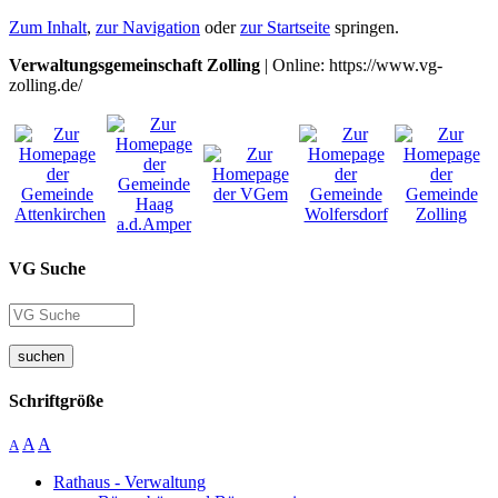
Zum Inhalt
,
zur Navigation
oder
zur Startseite
springen.
Verwaltungsgemeinschaft Zolling
| Online: https://www.vg-
zolling.de/
VG Suche
suchen
Schriftgröße
A
A
A
Rathaus - Verwaltung