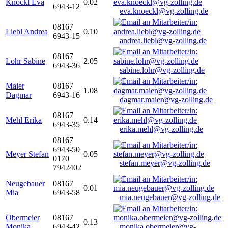
Knöckl Eva
0.02
6943-12
eva.knoeckl@vg-zolling.de
08167
Liebl Andrea
0.10
6943-15
andrea.liebl@vg-zolling.de
08167
Lohr Sabine
2.05
6943-36
sabine.lohr@vg-zolling.de
Maier
08167
1.08
Dagmar
6943-16
dagmar.maier@vg-zolling.de
08167
Mehl Erika
0.14
6943-35
erika.mehl@vg-zolling.de
08167
6943-50
Meyer Stefan
0.05
0170
stefan.meyer@vg-zolling.de
7942402
Neugebauer
08167
0.01
Mia
6943-58
mia.neugebauer@vg-zolling.de
Obermeier
08167
0.13
Monika
6943-42
monika.obermeier@vg-