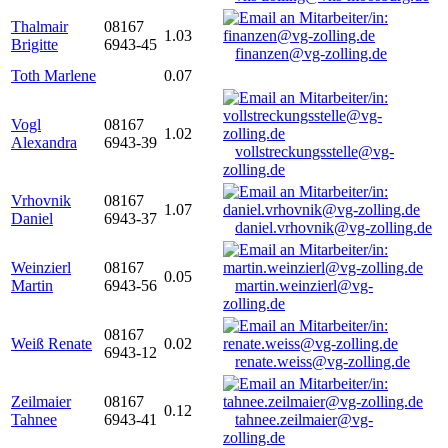
Thalmair
08167
1.03
Brigitte
6943-45
finanzen@vg-zolling.de
Toth Marlene
0.07
Vogl
08167
1.02
Alexandra
6943-39
vollstreckungsstelle@vg-
zolling.de
Vrhovnik
08167
1.07
Daniel
6943-37
daniel.vrhovnik@vg-zolling.de
Weinzierl
08167
0.05
Martin
6943-56
martin.weinzierl@vg-
zolling.de
08167
Weiß Renate
0.02
6943-12
renate.weiss@vg-zolling.de
Zeilmaier
08167
0.12
Tahnee
6943-41
tahnee.zeilmaier@vg-
zolling.de