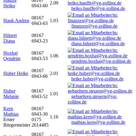
Hauffe
08167
2.09
Heiko
6943-60
heiko.hauffe@vg-zolling.de
08167
Hauk Andrea
1.03
6943-63
finanzen@vg-zolling.de
Hilpert
08167
Diana
6943-23
diana.hilpert@vg-zolling.de
Hoxhaj
08167
1.06
Qendrim
6943-53
qendrim.hoxhaj@vg-zolling.de
08167
Huber Heike
2.01
6943-66
heike.huber@vg-zolling.de
Huber
08167
1.01
Melanie
6943-52
gebuehren.steuern@vg-
zolling.de
Kern
08167
Mathias
6943-30
1.16
Erster
0175
mathias.kern@vg-zolling.de
Bürgermeister
2614485
08167