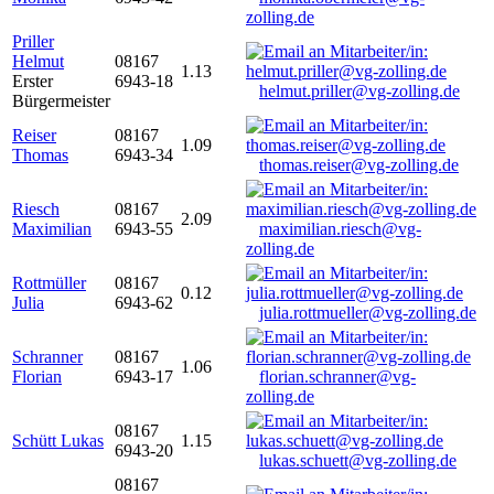
zolling.de
Priller
Helmut
08167
1.13
Erster
6943-18
helmut.priller@vg-zolling.de
Bürgermeister
Reiser
08167
1.09
Thomas
6943-34
thomas.reiser@vg-zolling.de
Riesch
08167
2.09
Maximilian
6943-55
maximilian.riesch@vg-
zolling.de
Rottmüller
08167
0.12
Julia
6943-62
julia.rottmueller@vg-zolling.de
Schranner
08167
1.06
Florian
6943-17
florian.schranner@vg-
zolling.de
08167
Schütt Lukas
1.15
6943-20
lukas.schuett@vg-zolling.de
08167