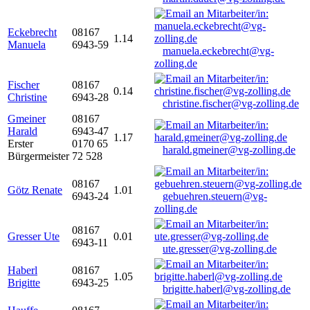
Eckebrecht
08167
1.14
Manuela
6943-59
manuela.eckebrecht@vg-
zolling.de
Fischer
08167
0.14
Christine
6943-28
christine.fischer@vg-zolling.de
Gmeiner
08167
Harald
6943-47
1.17
Erster
0170 65
harald.gmeiner@vg-zolling.de
Bürgermeister
72 528
08167
Götz Renate
1.01
6943-24
gebuehren.steuern@vg-
zolling.de
08167
Gresser Ute
0.01
6943-11
ute.gresser@vg-zolling.de
Haberl
08167
1.05
Brigitte
6943-25
brigitte.haberl@vg-zolling.de