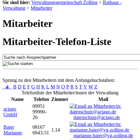
Sie sind hier:
Verwaltungsgemeinschaft Zolling
>
Rathaus -
Verwaltung
>
Mitarbeiter
Mitarbeiter
Mitarbeiter-Telefon-Liste
Sprung zu den Mitarbeitern mit dem Anfangsbuchstaben:
a
B
D
E
F
G
H
K
L
M
N
O
P
R
S
T
V
W
Z
Telefonliste der Mitarbeiter/innen der Verwaltung
Name
Telefon
Zimmer
Mail
09951
actago
99990-
GmbH
20
datenschutz@actago.de
Baier
08167
1.14
Marianne
6943-51
marianne.baier@vg-zolling.de