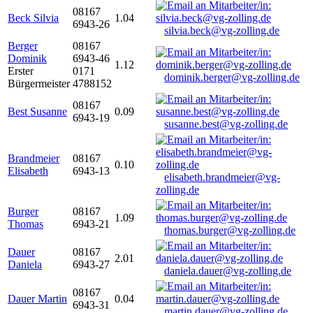
08167
Beck Silvia
1.04
6943-26
silvia.beck@vg-zolling.de
Berger
08167
Dominik
6943-46
1.12
Erster
0171
dominik.berger@vg-zolling.de
Bürgermeister
4788152
08167
Best Susanne
0.09
6943-19
susanne.best@vg-zolling.de
Brandmeier
08167
0.10
Elisabeth
6943-13
elisabeth.brandmeier@vg-
zolling.de
Burger
08167
1.09
Thomas
6943-21
thomas.burger@vg-zolling.de
Dauer
08167
2.01
Daniela
6943-27
daniela.dauer@vg-zolling.de
08167
Dauer Martin
0.04
6943-31
martin.dauer@vg-zolling.de