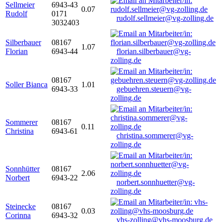
Sellmeier
6943-43
0.07
Rudolf
0171
rudolf.sellmeier@vg-zolling.de
3032403
Silberbauer
08167
1.07
Florian
6943-44
florian.silberbauer@vg-
zolling.de
08167
Soller Bianca
1.01
6943-33
gebuehren.steuern@vg-
zolling.de
Sommerer
08167
0.11
Christina
6943-61
christina.sommerer@vg-
zolling.de
Sonnhütter
08167
2.06
Norbert
6943-22
norbert.sonnhuetter@vg-
zolling.de
Steinecke
08167
0.03
Corinna
6943-32
vhs-zolling@vhs-moosburg.de