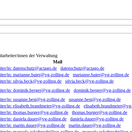
itarbeiter/innen der Verwaltung
Mail
datenschutz@actago.de
marianne.baier@vg-zolling.de
silvia.beck@vg-zolling.de
dominik.berger@vg-zolling.de
susanne.best@vg-zolling.de
elisabeth.brandmeier@vg-
thomas.burger@vg-zolling.de
daniela.dauer@vg-zolling.de
martin.dauer@vg-zolling.de
manuela.eckebrecht@vg-zo