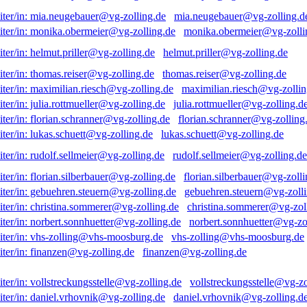
mia.neugebauer@vg-zolling.d
monika.obermeier@vg-zolli
helmut.priller@vg-zolling.de
thomas.reiser@vg-zolling.de
maximilian.riesch@vg-zollin
julia.rottmueller@vg-zolling.d
florian.schranner@vg-zolling
lukas.schuett@vg-zolling.de
rudolf.sellmeier@vg-zolling.de
florian.silberbauer@vg-zolli
gebuehren.steuern@vg-zolli
christina.sommerer@vg-zol
norbert.sonnhuetter@vg-zo
vhs-zolling@vhs-moosburg.de
finanzen@vg-zolling.de
vollstreckungsstelle@vg-zo
daniel.vrhovnik@vg-zolling.d