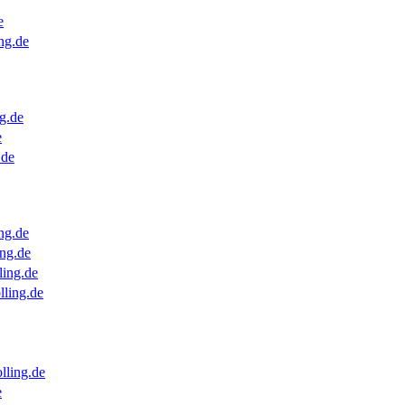
e
ng.de
g.de
e
.de
ng.de
ng.de
ling.de
lling.de
lling.de
e