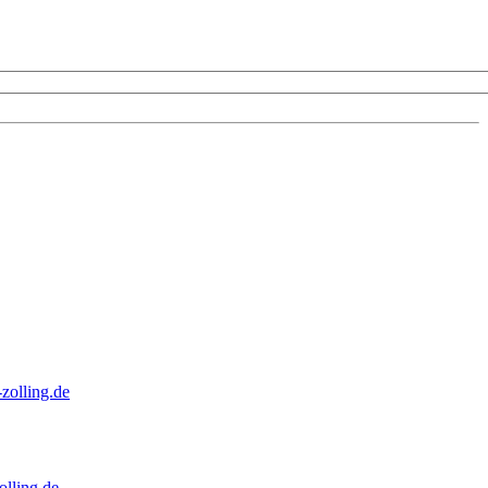
zolling.de
lling.de