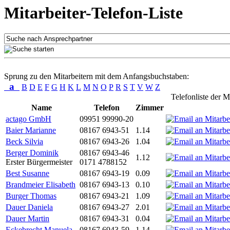
Mitarbeiter-Telefon-Liste
Sprung zu den Mitarbeitern mit dem Anfangsbuchstaben:
a
B
D
E
F
G
H
K
L
M
N
O
P
R
S
T
V
W
Z
Telefonliste der M
Name
Telefon
Zimmer
actago GmbH
09951 99990-20
Baier Marianne
08167 6943-51
1.14
Beck Silvia
08167 6943-26
1.04
Berger Dominik
08167 6943-46
1.12
Erster Bürgermeister
0171 4788152
Best Susanne
08167 6943-19
0.09
Brandmeier Elisabeth
08167 6943-13
0.10
Burger Thomas
08167 6943-21
1.09
Dauer Daniela
08167 6943-27
2.01
Dauer Martin
08167 6943-31
0.04
Eckebrecht Manuela
08167 6943-59
1.14