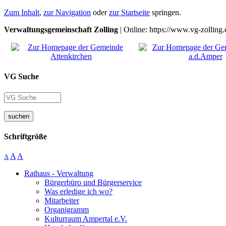
Zum Inhalt
,
zur Navigation
oder
zur Startseite
springen.
Verwaltungsgemeinschaft Zolling
| Online: https://www.vg-zolling.
VG Suche
suchen
Schriftgröße
A
A
A
Rathaus - Verwaltung
Bürgerbüro und Bürgerservice
Was erledige ich wo?
Mitarbeiter
Organigramm
Kulturraum Ampertal e.V.