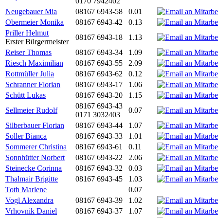
0170 7942402
Neugebauer Mia
08167 6943-58
0.01
Obermeier Monika
08167 6943-42
0.13
Priller Helmut
08167 6943-18
1.13
Erster Bürgermeister
Reiser Thomas
08167 6943-34
1.09
Riesch Maximilian
08167 6943-55
2.09
Rottmüller Julia
08167 6943-62
0.12
Schranner Florian
08167 6943-17
1.06
Schütt Lukas
08167 6943-20
1.15
08167 6943-43
Sellmeier Rudolf
0.07
0171 3032403
Silberbauer Florian
08167 6943-44
1.07
Soller Bianca
08167 6943-33
1.01
Sommerer Christina
08167 6943-61
0.11
Sonnhütter Norbert
08167 6943-22
2.06
Steinecke Corinna
08167 6943-32
0.03
Thalmair Brigitte
08167 6943-45
1.03
Toth Marlene
0.07
Vogl Alexandra
08167 6943-39
1.02
Vrhovnik Daniel
08167 6943-37
1.07