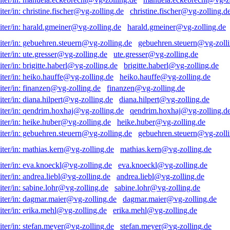
christine.fischer@vg-zolling.d
harald.gmeiner@vg-zolling.de
gebuehren.steuern@vg-zolli
ute.gresser@vg-zolling.de
brigitte.haberl@vg-zolling.de
heiko.hauffe@vg-zolling.de
finanzen@vg-zolling.de
diana.hilpert@vg-zolling.de
qendrim.hoxhaj@vg-zolling.d
heike.huber@vg-zolling.de
gebuehren.steuern@vg-zolli
mathias.kern@vg-zolling.de
eva.knoeckl@vg-zolling.de
andrea.liebl@vg-zolling.de
sabine.lohr@vg-zolling.de
dagmar.maier@vg-zolling.de
erika.mehl@vg-zolling.de
stefan.meyer@vg-zolling.de