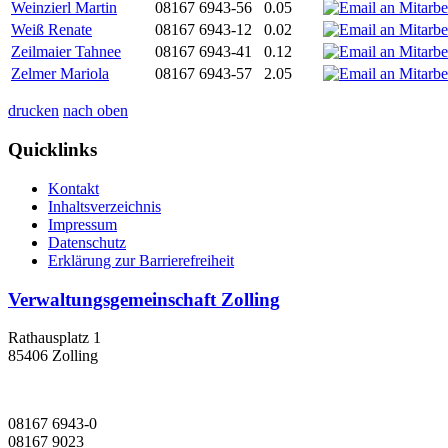
Weinzierl Martin
08167 6943-56
0.05
Weiß Renate
08167 6943-12
0.02
Zeilmaier Tahnee
08167 6943-41
0.12
Zelmer Mariola
08167 6943-57
2.05
drucken
nach oben
Quicklinks
Kontakt
Inhaltsverzeichnis
Impressum
Datenschutz
Erklärung zur Barrierefreiheit
Verwaltungsgemeinschaft Zolling
Rathausplatz 1
85406 Zolling
08167 6943-0
08167 9023