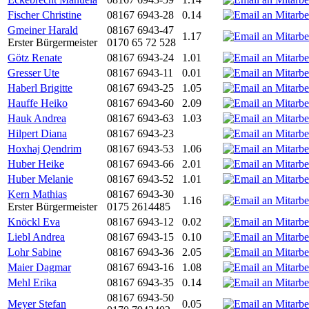
Fischer Christine
08167 6943-28
0.14
Gmeiner Harald
08167 6943-47
1.17
Erster Bürgermeister
0170 65 72 528
Götz Renate
08167 6943-24
1.01
Gresser Ute
08167 6943-11
0.01
Haberl Brigitte
08167 6943-25
1.05
Hauffe Heiko
08167 6943-60
2.09
Hauk Andrea
08167 6943-63
1.03
Hilpert Diana
08167 6943-23
Hoxhaj Qendrim
08167 6943-53
1.06
Huber Heike
08167 6943-66
2.01
Huber Melanie
08167 6943-52
1.01
Kern Mathias
08167 6943-30
1.16
Erster Bürgermeister
0175 2614485
Knöckl Eva
08167 6943-12
0.02
Liebl Andrea
08167 6943-15
0.10
Lohr Sabine
08167 6943-36
2.05
Maier Dagmar
08167 6943-16
1.08
Mehl Erika
08167 6943-35
0.14
08167 6943-50
Meyer Stefan
0.05