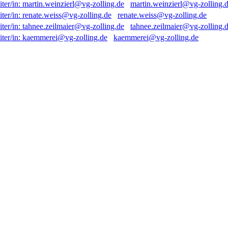
martin.weinzierl@vg-zolling.
renate.weiss@vg-zolling.de
tahnee.zeilmaier@vg-zolling.
kaemmerei@vg-zolling.de