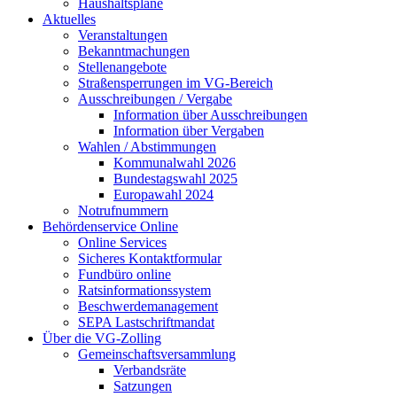
Haushaltspläne
Aktuelles
Veranstaltungen
Bekanntmachungen
Stellenangebote
Straßensperrungen im VG-Bereich
Ausschreibungen / Vergabe
Information über Ausschreibungen
Information über Vergaben
Wahlen / Abstimmungen
Kommunalwahl 2026
Bundestagswahl 2025
Europawahl 2024
Notrufnummern
Behördenservice Online
Online Services
Sicheres Kontaktformular
Fundbüro online
Ratsinformationssystem
Beschwerdemanagement
SEPA Lastschriftmandat
Über die VG-Zolling
Gemeinschaftsversammlung
Verbandsräte
Satzungen