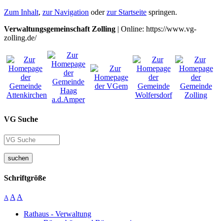
Zum Inhalt
,
zur Navigation
oder
zur Startseite
springen.
Verwaltungsgemeinschaft Zolling
| Online: https://www.vg-
zolling.de/
VG Suche
suchen
Schriftgröße
A
A
A
Rathaus - Verwaltung