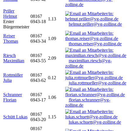
zolling.de
Priller
Helmut
08167
1.13
Erster
6943-18
helmut.priller@vg-zolling.de
Bürgermeister
Reiser
08167
1.09
Thomas
6943-34
thomas.reiser@vg-zolling.de
Riesch
08167
2.09
Maximilian
6943-55
maximilian.riesch@vg-
zolling.de
Rottmüller
08167
0.12
Julia
6943-62
julia.rottmueller@vg-zolling.de
Schranner
08167
1.06
Florian
6943-17
florian.schranner@vg-
zolling.de
08167
Schütt Lukas
1.15
6943-20
lukas.schuett@vg-zolling.de
08167