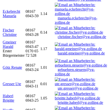
Eckebrecht
08167
1.14
Manuela
6943-59
manuela.eckebrecht@vg-
zolling.de
Fischer
08167
0.14
Christine
6943-28
christine.fischer@vg-zolling.de
Gmeiner
08167
Harald
6943-47
1.17
Erster
0170 65
harald.gmeiner@vg-zolling.de
Bürgermeister
72 528
08167
Götz Renate
1.01
6943-24
gebuehren.steuern@vg-
zolling.de
08167
Gresser Ute
0.01
6943-11
ute.gresser@vg-zolling.de
Haberl
08167
1.05
Brigitte
6943-25
brigitte.haberl@vg-zolling.de