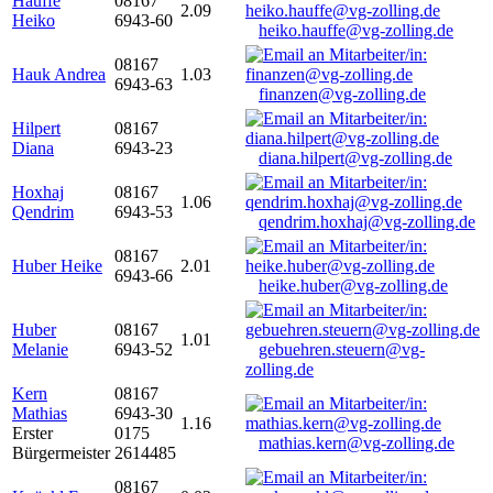
Hauffe
08167
2.09
Heiko
6943-60
heiko.hauffe@vg-zolling.de
08167
Hauk Andrea
1.03
6943-63
finanzen@vg-zolling.de
Hilpert
08167
Diana
6943-23
diana.hilpert@vg-zolling.de
Hoxhaj
08167
1.06
Qendrim
6943-53
qendrim.hoxhaj@vg-zolling.de
08167
Huber Heike
2.01
6943-66
heike.huber@vg-zolling.de
Huber
08167
1.01
Melanie
6943-52
gebuehren.steuern@vg-
zolling.de
Kern
08167
Mathias
6943-30
1.16
Erster
0175
mathias.kern@vg-zolling.de
Bürgermeister
2614485
08167