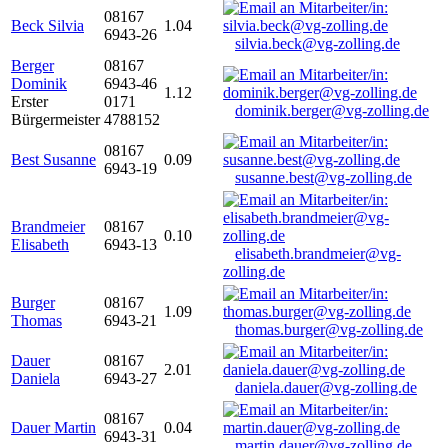
08167
Beck Silvia
1.04
6943-26
silvia.beck@vg-zolling.de
Berger
08167
Dominik
6943-46
1.12
Erster
0171
dominik.berger@vg-zolling.de
Bürgermeister
4788152
08167
Best Susanne
0.09
6943-19
susanne.best@vg-zolling.de
Brandmeier
08167
0.10
Elisabeth
6943-13
elisabeth.brandmeier@vg-
zolling.de
Burger
08167
1.09
Thomas
6943-21
thomas.burger@vg-zolling.de
Dauer
08167
2.01
Daniela
6943-27
daniela.dauer@vg-zolling.de
08167
Dauer Martin
0.04
6943-31
martin.dauer@vg-zolling.de