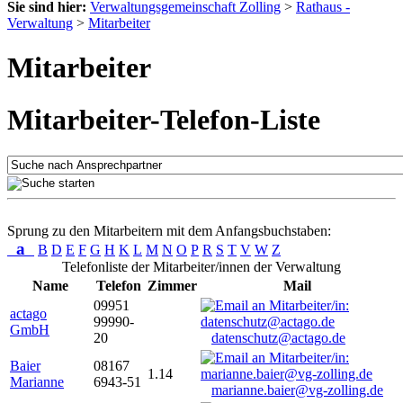
Sie sind hier:
Verwaltungsgemeinschaft Zolling
>
Rathaus -
Verwaltung
>
Mitarbeiter
Mitarbeiter
Mitarbeiter-Telefon-Liste
Sprung zu den Mitarbeitern mit dem Anfangsbuchstaben:
a
B
D
E
F
G
H
K
L
M
N
O
P
R
S
T
V
W
Z
Telefonliste der Mitarbeiter/innen der Verwaltung
Name
Telefon
Zimmer
Mail
09951
actago
99990-
GmbH
20
datenschutz@actago.de
Baier
08167
1.14
Marianne
6943-51
marianne.baier@vg-zolling.de