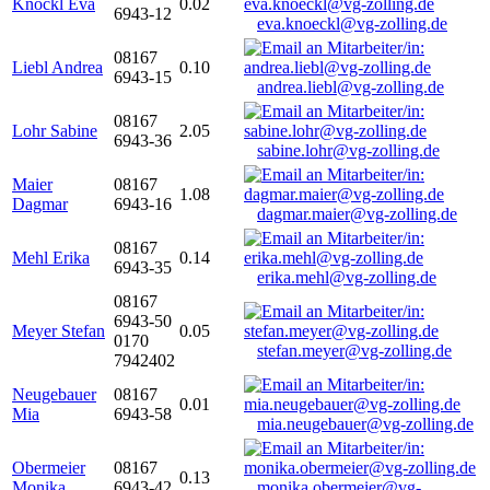
Knöckl Eva
0.02
6943-12
eva.knoeckl@vg-zolling.de
08167
Liebl Andrea
0.10
6943-15
andrea.liebl@vg-zolling.de
08167
Lohr Sabine
2.05
6943-36
sabine.lohr@vg-zolling.de
Maier
08167
1.08
Dagmar
6943-16
dagmar.maier@vg-zolling.de
08167
Mehl Erika
0.14
6943-35
erika.mehl@vg-zolling.de
08167
6943-50
Meyer Stefan
0.05
0170
stefan.meyer@vg-zolling.de
7942402
Neugebauer
08167
0.01
Mia
6943-58
mia.neugebauer@vg-zolling.de
Obermeier
08167
0.13
Monika
6943-42
monika.obermeier@vg-