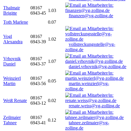
Thalmair
08167
1.03
Brigitte
6943-45
finanzen@vg-zolling.de
Toth Marlene
0.07
Vogl
08167
1.02
Alexandra
6943-39
vollstreckungsstelle@vg-
zolling.de
Vrhovnik
08167
1.07
Daniel
6943-37
daniel.vrhovnik@vg-zolling.de
Weinzierl
08167
0.05
Martin
6943-56
martin.weinzierl@vg-
zolling.de
08167
Weiß Renate
0.02
6943-12
renate.weiss@vg-zolling.de
Zeilmaier
08167
0.12
Tahnee
6943-41
tahnee.zeilmaier@vg-
zolling.de