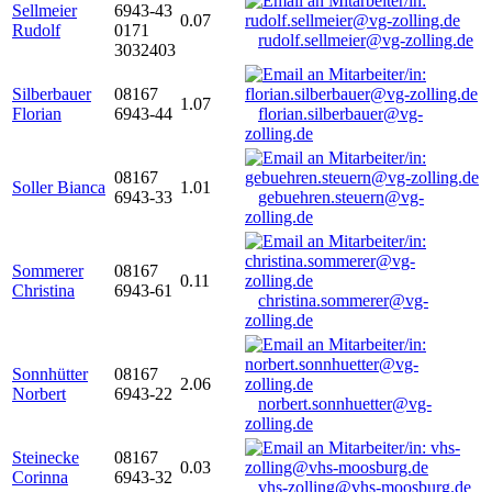
Sellmeier
6943-43
0.07
Rudolf
0171
rudolf.sellmeier@vg-zolling.de
3032403
Silberbauer
08167
1.07
Florian
6943-44
florian.silberbauer@vg-
zolling.de
08167
Soller Bianca
1.01
6943-33
gebuehren.steuern@vg-
zolling.de
Sommerer
08167
0.11
Christina
6943-61
christina.sommerer@vg-
zolling.de
Sonnhütter
08167
2.06
Norbert
6943-22
norbert.sonnhuetter@vg-
zolling.de
Steinecke
08167
0.03
Corinna
6943-32
vhs-zolling@vhs-moosburg.de