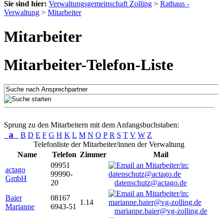
Sie sind hier:
Verwaltungsgemeinschaft Zolling
>
Rathaus -
Verwaltung
>
Mitarbeiter
Mitarbeiter
Mitarbeiter-Telefon-Liste
Sprung zu den Mitarbeitern mit dem Anfangsbuchstaben:
a
B
D
E
F
G
H
K
L
M
N
O
P
R
S
T
V
W
Z
Telefonliste der Mitarbeiter/innen der Verwaltung
Name
Telefon
Zimmer
Mail
09951
actago
99990-
GmbH
20
datenschutz@actago.de
Baier
08167
1.14
Marianne
6943-51
marianne.baier@vg-zolling.de