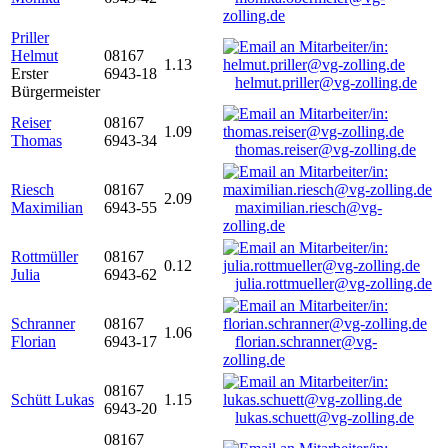
zolling.de
Priller
Helmut
08167
1.13
Erster
6943-18
helmut.priller@vg-zolling.de
Bürgermeister
Reiser
08167
1.09
Thomas
6943-34
thomas.reiser@vg-zolling.de
Riesch
08167
2.09
Maximilian
6943-55
maximilian.riesch@vg-
zolling.de
Rottmüller
08167
0.12
Julia
6943-62
julia.rottmueller@vg-zolling.de
Schranner
08167
1.06
Florian
6943-17
florian.schranner@vg-
zolling.de
08167
Schütt Lukas
1.15
6943-20
lukas.schuett@vg-zolling.de
08167