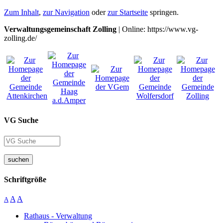
Zum Inhalt
,
zur Navigation
oder
zur Startseite
springen.
Verwaltungsgemeinschaft Zolling
| Online: https://www.vg-
zolling.de/
VG Suche
suchen
Schriftgröße
A
A
A
Rathaus - Verwaltung