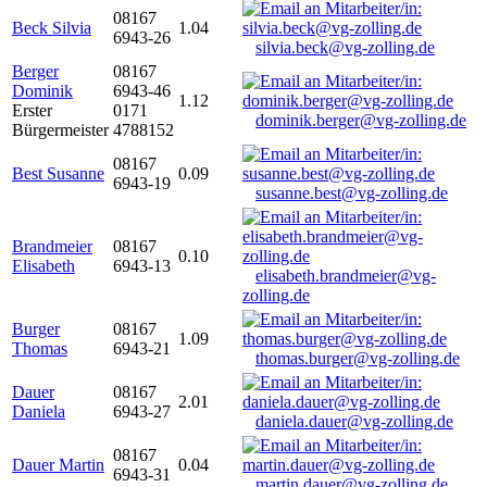
08167
Beck Silvia
1.04
6943-26
silvia.beck@vg-zolling.de
Berger
08167
Dominik
6943-46
1.12
Erster
0171
dominik.berger@vg-zolling.de
Bürgermeister
4788152
08167
Best Susanne
0.09
6943-19
susanne.best@vg-zolling.de
Brandmeier
08167
0.10
Elisabeth
6943-13
elisabeth.brandmeier@vg-
zolling.de
Burger
08167
1.09
Thomas
6943-21
thomas.burger@vg-zolling.de
Dauer
08167
2.01
Daniela
6943-27
daniela.dauer@vg-zolling.de
08167
Dauer Martin
0.04
6943-31
martin.dauer@vg-zolling.de