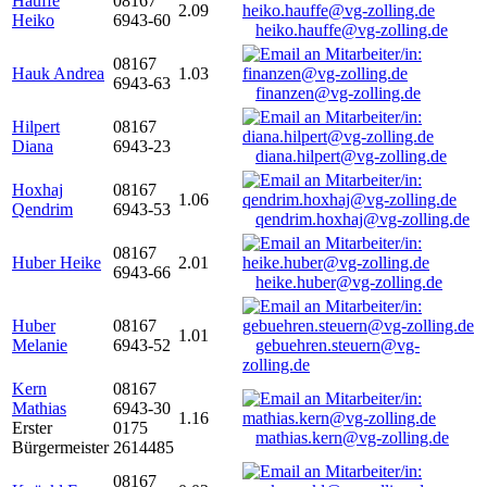
Hauffe
08167
2.09
Heiko
6943-60
heiko.hauffe@vg-zolling.de
08167
Hauk Andrea
1.03
6943-63
finanzen@vg-zolling.de
Hilpert
08167
Diana
6943-23
diana.hilpert@vg-zolling.de
Hoxhaj
08167
1.06
Qendrim
6943-53
qendrim.hoxhaj@vg-zolling.de
08167
Huber Heike
2.01
6943-66
heike.huber@vg-zolling.de
Huber
08167
1.01
Melanie
6943-52
gebuehren.steuern@vg-
zolling.de
Kern
08167
Mathias
6943-30
1.16
Erster
0175
mathias.kern@vg-zolling.de
Bürgermeister
2614485
08167