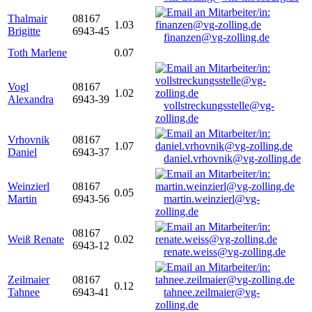
Thalmair
08167
1.03
Brigitte
6943-45
finanzen@vg-zolling.de
Toth Marlene
0.07
Vogl
08167
1.02
Alexandra
6943-39
vollstreckungsstelle@vg-
zolling.de
Vrhovnik
08167
1.07
Daniel
6943-37
daniel.vrhovnik@vg-zolling.de
Weinzierl
08167
0.05
Martin
6943-56
martin.weinzierl@vg-
zolling.de
08167
Weiß Renate
0.02
6943-12
renate.weiss@vg-zolling.de
Zeilmaier
08167
0.12
Tahnee
6943-41
tahnee.zeilmaier@vg-
zolling.de