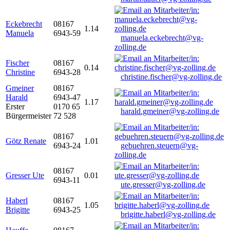
Eckebrecht
08167
1.14
Manuela
6943-59
manuela.eckebrecht@vg-
zolling.de
Fischer
08167
0.14
Christine
6943-28
christine.fischer@vg-zolling.de
Gmeiner
08167
Harald
6943-47
1.17
Erster
0170 65
harald.gmeiner@vg-zolling.de
Bürgermeister
72 528
08167
Götz Renate
1.01
6943-24
gebuehren.steuern@vg-
zolling.de
08167
Gresser Ute
0.01
6943-11
ute.gresser@vg-zolling.de
Haberl
08167
1.05
Brigitte
6943-25
brigitte.haberl@vg-zolling.de