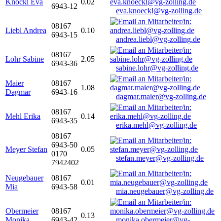
Knöckl Eva
0.02
6943-12
eva.knoeckl@vg-zolling.de
08167
Liebl Andrea
0.10
6943-15
andrea.liebl@vg-zolling.de
08167
Lohr Sabine
2.05
6943-36
sabine.lohr@vg-zolling.de
Maier
08167
1.08
Dagmar
6943-16
dagmar.maier@vg-zolling.de
08167
Mehl Erika
0.14
6943-35
erika.mehl@vg-zolling.de
08167
6943-50
Meyer Stefan
0.05
0170
stefan.meyer@vg-zolling.de
7942402
Neugebauer
08167
0.01
Mia
6943-58
mia.neugebauer@vg-zolling.de
Obermeier
08167
0.13
Monika
6943-42
monika.obermeier@vg-