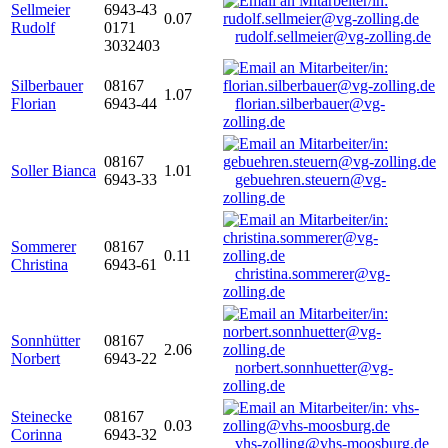
Sellmeier
6943-43
0.07
Rudolf
0171
rudolf.sellmeier@vg-zolling.de
3032403
Silberbauer
08167
1.07
Florian
6943-44
florian.silberbauer@vg-
zolling.de
08167
Soller Bianca
1.01
6943-33
gebuehren.steuern@vg-
zolling.de
Sommerer
08167
0.11
Christina
6943-61
christina.sommerer@vg-
zolling.de
Sonnhütter
08167
2.06
Norbert
6943-22
norbert.sonnhuetter@vg-
zolling.de
Steinecke
08167
0.03
Corinna
6943-32
vhs-zolling@vhs-moosburg.de