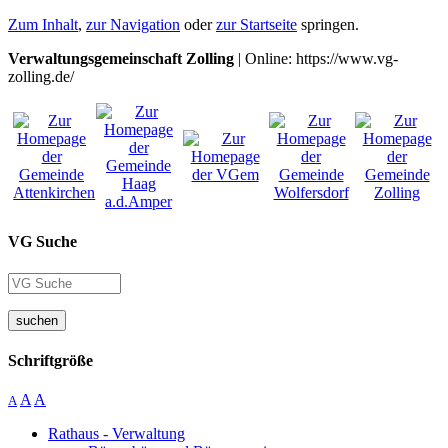
Zum Inhalt
,
zur Navigation
oder
zur Startseite
springen.
Verwaltungsgemeinschaft Zolling
| Online: https://www.vg-
zolling.de/
VG Suche
suchen
Schriftgröße
A
A
A
Rathaus - Verwaltung