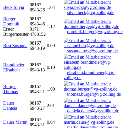
08167
Beck Silvia
1.04
6943-26
silvia.beck@vg-zolling.de
Berger
08167
Dominik
6943-46
1.12
Erster
0171
dominik.berger@vg-zolling.de
Bürgermeister
4788152
08167
Best Susanne
0.09
6943-19
susanne.best@vg-zolling.de
Brandmeier
08167
0.10
Elisabeth
6943-13
elisabeth.brandmeier@vg-
zolling.de
Burger
08167
1.09
Thomas
6943-21
thomas.burger@vg-zolling.de
Dauer
08167
2.01
Daniela
6943-27
daniela.dauer@vg-zolling.de
08167
Dauer Martin
0.04
6943-31
martin.dauer@vg-zolling.de