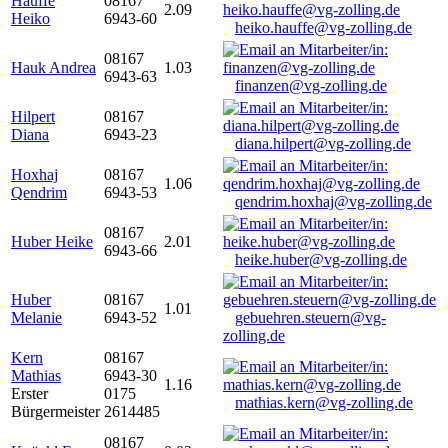
Hauffe
08167
2.09
Heiko
6943-60
heiko.hauffe@vg-zolling.de
08167
Hauk Andrea
1.03
6943-63
finanzen@vg-zolling.de
Hilpert
08167
Diana
6943-23
diana.hilpert@vg-zolling.de
Hoxhaj
08167
1.06
Qendrim
6943-53
qendrim.hoxhaj@vg-zolling.de
08167
Huber Heike
2.01
6943-66
heike.huber@vg-zolling.de
Huber
08167
1.01
Melanie
6943-52
gebuehren.steuern@vg-
zolling.de
Kern
08167
Mathias
6943-30
1.16
Erster
0175
mathias.kern@vg-zolling.de
Bürgermeister
2614485
08167