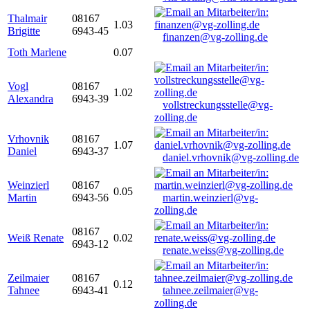
Thalmair
08167
1.03
Brigitte
6943-45
finanzen@vg-zolling.de
Toth Marlene
0.07
Vogl
08167
1.02
Alexandra
6943-39
vollstreckungsstelle@vg-
zolling.de
Vrhovnik
08167
1.07
Daniel
6943-37
daniel.vrhovnik@vg-zolling.de
Weinzierl
08167
0.05
Martin
6943-56
martin.weinzierl@vg-
zolling.de
08167
Weiß Renate
0.02
6943-12
renate.weiss@vg-zolling.de
Zeilmaier
08167
0.12
Tahnee
6943-41
tahnee.zeilmaier@vg-
zolling.de