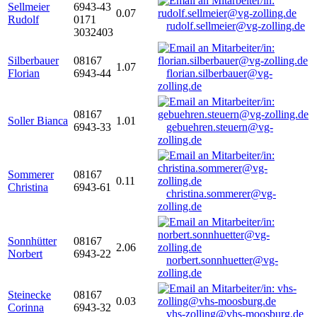
Sellmeier
6943-43
0.07
Rudolf
0171
rudolf.sellmeier@vg-zolling.de
3032403
Silberbauer
08167
1.07
Florian
6943-44
florian.silberbauer@vg-
zolling.de
08167
Soller Bianca
1.01
6943-33
gebuehren.steuern@vg-
zolling.de
Sommerer
08167
0.11
Christina
6943-61
christina.sommerer@vg-
zolling.de
Sonnhütter
08167
2.06
Norbert
6943-22
norbert.sonnhuetter@vg-
zolling.de
Steinecke
08167
0.03
Corinna
6943-32
vhs-zolling@vhs-moosburg.de