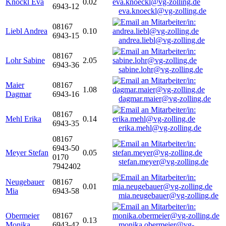
Knöckl Eva
0.02
6943-12
eva.knoeckl@vg-zolling.de
08167
Liebl Andrea
0.10
6943-15
andrea.liebl@vg-zolling.de
08167
Lohr Sabine
2.05
6943-36
sabine.lohr@vg-zolling.de
Maier
08167
1.08
Dagmar
6943-16
dagmar.maier@vg-zolling.de
08167
Mehl Erika
0.14
6943-35
erika.mehl@vg-zolling.de
08167
6943-50
Meyer Stefan
0.05
0170
stefan.meyer@vg-zolling.de
7942402
Neugebauer
08167
0.01
Mia
6943-58
mia.neugebauer@vg-zolling.de
Obermeier
08167
0.13
Monika
6943-42
monika.obermeier@vg-