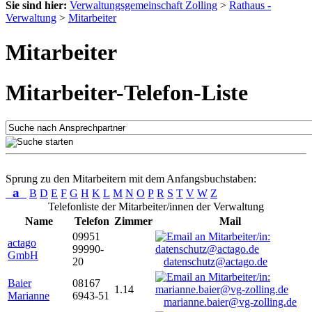
Sie sind hier:
Verwaltungsgemeinschaft Zolling
>
Rathaus -
Verwaltung
>
Mitarbeiter
Mitarbeiter
Mitarbeiter-Telefon-Liste
Sprung zu den Mitarbeitern mit dem Anfangsbuchstaben:
a
B
D
E
F
G
H
K
L
M
N
O
P
R
S
T
V
W
Z
Telefonliste der Mitarbeiter/innen der Verwaltung
Name
Telefon
Zimmer
Mail
09951
actago
99990-
GmbH
20
datenschutz@actago.de
Baier
08167
1.14
Marianne
6943-51
marianne.baier@vg-zolling.de