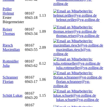
zolling.de
Priller
Helmut
08167
1.13
Erster
6943-18
helmut.priller@vg-zolling.de
Bürgermeister
Reiser
08167
1.09
Thomas
6943-34
thomas.reiser@vg-zolling.de
Riesch
08167
2.09
Maximilian
6943-55
maximilian.riesch@vg-
zolling.de
Rottmüller
08167
0.12
Julia
6943-62
julia.rottmueller@vg-zolling.de
Schranner
08167
1.06
Florian
6943-17
florian.schranner@vg-
zolling.de
08167
Schütt Lukas
1.15
6943-20
lukas.schuett@vg-zolling.de
08167