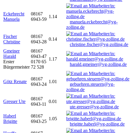
Eckebrecht
08167
1.14
Manuela
6943-59
manuela.eckebrecht@vg-
zolling.de
Fischer
08167
0.14
Christine
6943-28
christine.fischer@vg-zolling.de
Gmeiner
08167
Harald
6943-47
1.17
Erster
0170 65
harald.gmeiner@vg-zolling.de
Bürgermeister
72 528
08167
Götz Renate
1.01
6943-24
gebuehren.steuern@vg-
zolling.de
08167
Gresser Ute
0.01
6943-11
ute.gresser@vg-zolling.de
Haberl
08167
1.05
Brigitte
6943-25
brigitte.haberl@vg-zolling.de