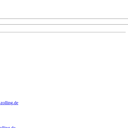
zolling.de
lling.de