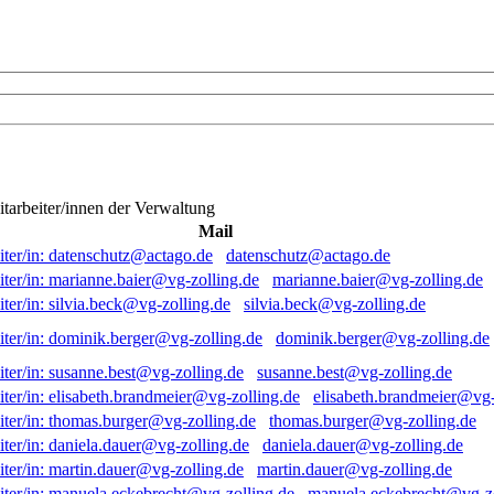
itarbeiter/innen der Verwaltung
Mail
datenschutz@actago.de
marianne.baier@vg-zolling.de
silvia.beck@vg-zolling.de
dominik.berger@vg-zolling.de
susanne.best@vg-zolling.de
elisabeth.brandmeier@vg-
thomas.burger@vg-zolling.de
daniela.dauer@vg-zolling.de
martin.dauer@vg-zolling.de
manuela.eckebrecht@vg-zo