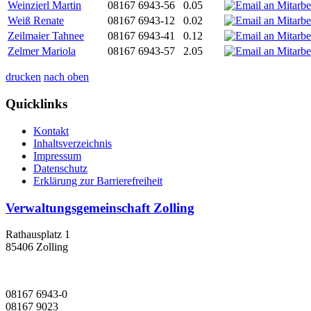
Weinzierl Martin
08167 6943-56
0.05
Weiß Renate
08167 6943-12
0.02
Zeilmaier Tahnee
08167 6943-41
0.12
Zelmer Mariola
08167 6943-57
2.05
drucken
nach oben
Quicklinks
Kontakt
Inhaltsverzeichnis
Impressum
Datenschutz
Erklärung zur Barrierefreiheit
Verwaltungsgemeinschaft Zolling
Rathausplatz 1
85406 Zolling
08167 6943-0
08167 9023