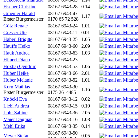
Fischer Christine
08167 6943-28
0.14
Gmeiner Harald
08167 6943-47
1.17
Erster Bürgermeister
0170 65 72 528
Götz Renate
08167 6943-24
1.01
Gresser Ute
08167 6943-11
0.01
Haberl Brigitte
08167 6943-25
1.05
Hauffe Heiko
08167 6943-60
2.09
Hauk Andrea
08167 6943-63
1.03
Hilpert Diana
08167 6943-23
Hoxhaj Qendrim
08167 6943-53
1.06
Huber Heike
08167 6943-66
2.01
Huber Melanie
08167 6943-52
1.01
Kern Mathias
08167 6943-30
1.16
Erster Bürgermeister
0175 2614485
Knöckl Eva
08167 6943-12
0.02
Liebl Andrea
08167 6943-15
0.10
Lohr Sabine
08167 6943-36
2.05
Maier Dagmar
08167 6943-16
1.08
Mehl Erika
08167 6943-35
0.14
08167 6943-50
Meyer Stefan
0.05