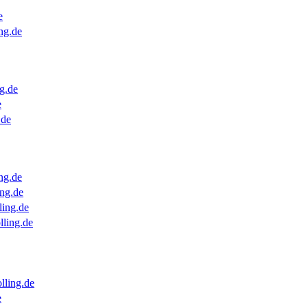
e
ng.de
g.de
e
.de
ng.de
ng.de
ling.de
lling.de
lling.de
e