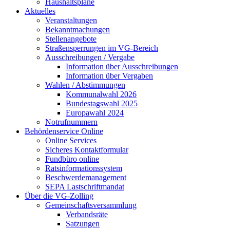
Haushaltspläne
Aktuelles
Veranstaltungen
Bekanntmachungen
Stellenangebote
Straßensperrungen im VG-Bereich
Ausschreibungen / Vergabe
Information über Ausschreibungen
Information über Vergaben
Wahlen / Abstimmungen
Kommunalwahl 2026
Bundestagswahl 2025
Europawahl 2024
Notrufnummern
Behördenservice Online
Online Services
Sicheres Kontaktformular
Fundbüro online
Ratsinformationssystem
Beschwerdemanagement
SEPA Lastschriftmandat
Über die VG-Zolling
Gemeinschaftsversammlung
Verbandsräte
Satzungen