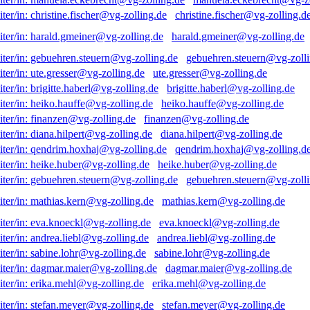
christine.fischer@vg-zolling.d
harald.gmeiner@vg-zolling.de
gebuehren.steuern@vg-zolli
ute.gresser@vg-zolling.de
brigitte.haberl@vg-zolling.de
heiko.hauffe@vg-zolling.de
finanzen@vg-zolling.de
diana.hilpert@vg-zolling.de
qendrim.hoxhaj@vg-zolling.d
heike.huber@vg-zolling.de
gebuehren.steuern@vg-zolli
mathias.kern@vg-zolling.de
eva.knoeckl@vg-zolling.de
andrea.liebl@vg-zolling.de
sabine.lohr@vg-zolling.de
dagmar.maier@vg-zolling.de
erika.mehl@vg-zolling.de
stefan.meyer@vg-zolling.de