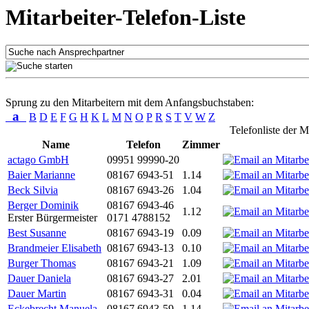
Mitarbeiter-Telefon-Liste
Sprung zu den Mitarbeitern mit dem Anfangsbuchstaben:
a
B
D
E
F
G
H
K
L
M
N
O
P
R
S
T
V
W
Z
Telefonliste der M
Name
Telefon
Zimmer
actago GmbH
09951 99990-20
Baier Marianne
08167 6943-51
1.14
Beck Silvia
08167 6943-26
1.04
Berger Dominik
08167 6943-46
1.12
Erster Bürgermeister
0171 4788152
Best Susanne
08167 6943-19
0.09
Brandmeier Elisabeth
08167 6943-13
0.10
Burger Thomas
08167 6943-21
1.09
Dauer Daniela
08167 6943-27
2.01
Dauer Martin
08167 6943-31
0.04
Eckebrecht Manuela
08167 6943-59
1.14