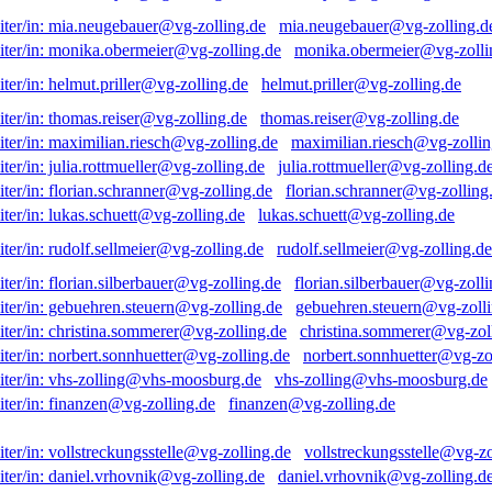
mia.neugebauer@vg-zolling.d
monika.obermeier@vg-zolli
helmut.priller@vg-zolling.de
thomas.reiser@vg-zolling.de
maximilian.riesch@vg-zollin
julia.rottmueller@vg-zolling.d
florian.schranner@vg-zolling
lukas.schuett@vg-zolling.de
rudolf.sellmeier@vg-zolling.de
florian.silberbauer@vg-zolli
gebuehren.steuern@vg-zolli
christina.sommerer@vg-zol
norbert.sonnhuetter@vg-zo
vhs-zolling@vhs-moosburg.de
finanzen@vg-zolling.de
vollstreckungsstelle@vg-zo
daniel.vrhovnik@vg-zolling.d