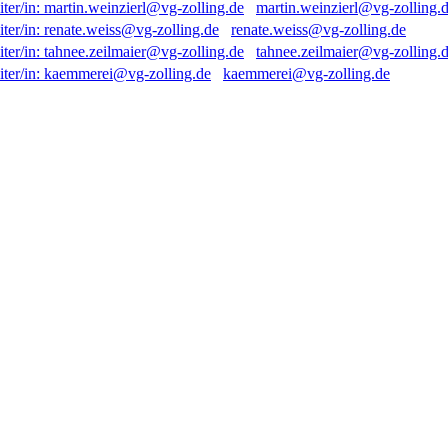
martin.weinzierl@vg-zolling.
renate.weiss@vg-zolling.de
tahnee.zeilmaier@vg-zolling.
kaemmerei@vg-zolling.de