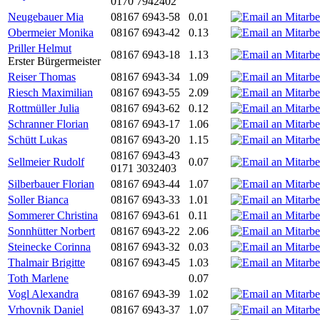
0170 7942402
Neugebauer Mia
08167 6943-58
0.01
Obermeier Monika
08167 6943-42
0.13
Priller Helmut
08167 6943-18
1.13
Erster Bürgermeister
Reiser Thomas
08167 6943-34
1.09
Riesch Maximilian
08167 6943-55
2.09
Rottmüller Julia
08167 6943-62
0.12
Schranner Florian
08167 6943-17
1.06
Schütt Lukas
08167 6943-20
1.15
08167 6943-43
Sellmeier Rudolf
0.07
0171 3032403
Silberbauer Florian
08167 6943-44
1.07
Soller Bianca
08167 6943-33
1.01
Sommerer Christina
08167 6943-61
0.11
Sonnhütter Norbert
08167 6943-22
2.06
Steinecke Corinna
08167 6943-32
0.03
Thalmair Brigitte
08167 6943-45
1.03
Toth Marlene
0.07
Vogl Alexandra
08167 6943-39
1.02
Vrhovnik Daniel
08167 6943-37
1.07