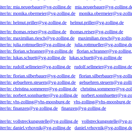
mia.neugebauer@vg-zolling.d
monika.obermeier@vg-zolli
helmut.priller@vg-zolling.de
thomas.reiser@vg-zolling.de
maximilian.riesch@vg-zollin
julia.rottmueller@vg-zolling.d
florian.schranner@vg-zolling
lukas.schuett@vg-zolling.de
rudolf.sellmeier@vg-zolling.de
florian.silberbauer@vg-zolli
gebuehren.steuern@vg-zolli
christina.sommerer@vg-zol
norbert.sonnhuetter@vg-zo
vhs-zolling@vhs-moosburg.de
finanzen@vg-zolling.de
vollstreckungsstelle@vg-zo
daniel.vrhovnik@vg-zolling.d