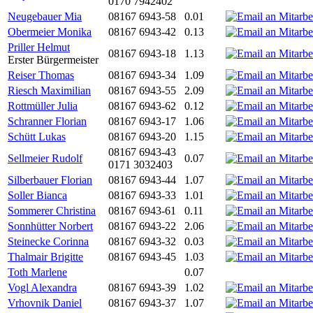
0170 7942402
Neugebauer Mia
08167 6943-58
0.01
Obermeier Monika
08167 6943-42
0.13
Priller Helmut
08167 6943-18
1.13
Erster Bürgermeister
Reiser Thomas
08167 6943-34
1.09
Riesch Maximilian
08167 6943-55
2.09
Rottmüller Julia
08167 6943-62
0.12
Schranner Florian
08167 6943-17
1.06
Schütt Lukas
08167 6943-20
1.15
08167 6943-43
Sellmeier Rudolf
0.07
0171 3032403
Silberbauer Florian
08167 6943-44
1.07
Soller Bianca
08167 6943-33
1.01
Sommerer Christina
08167 6943-61
0.11
Sonnhütter Norbert
08167 6943-22
2.06
Steinecke Corinna
08167 6943-32
0.03
Thalmair Brigitte
08167 6943-45
1.03
Toth Marlene
0.07
Vogl Alexandra
08167 6943-39
1.02
Vrhovnik Daniel
08167 6943-37
1.07