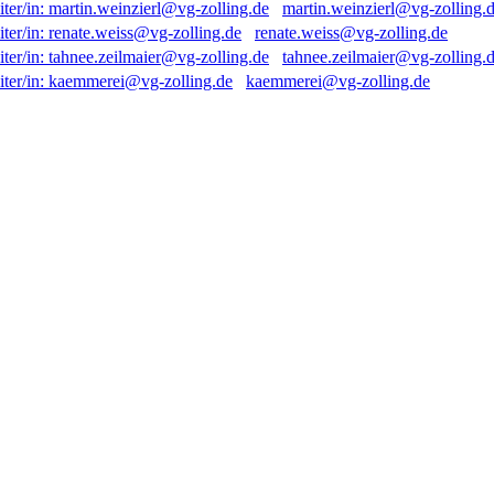
martin.weinzierl@vg-zolling.
renate.weiss@vg-zolling.de
tahnee.zeilmaier@vg-zolling.
kaemmerei@vg-zolling.de