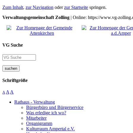
Zum Inhalt
,
zur Navigation
oder
zur Startseite
springen.
Verwaltungsgemeinschaft Zolling
| Online: https://www.vg-zolling.
VG Suche
suchen
Schriftgröße
A
A
A
Rathaus - Verwaltung
Bürgerbüro und Bürgerservice
Was erledige ich wo?
Mitarbeiter
Organigramm
Kulturraum Ampertal e.V.