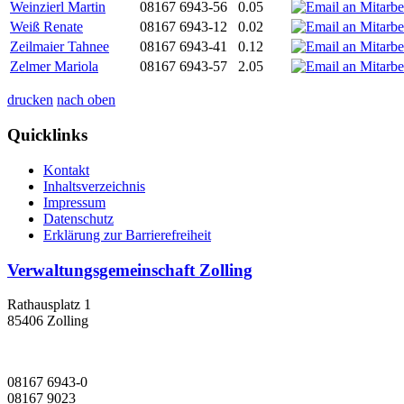
Weinzierl Martin
08167 6943-56
0.05
Weiß Renate
08167 6943-12
0.02
Zeilmaier Tahnee
08167 6943-41
0.12
Zelmer Mariola
08167 6943-57
2.05
drucken
nach oben
Quicklinks
Kontakt
Inhaltsverzeichnis
Impressum
Datenschutz
Erklärung zur Barrierefreiheit
Verwaltungsgemeinschaft Zolling
Rathausplatz 1
85406 Zolling
08167 6943-0
08167 9023