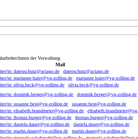
itarbeiter/innen der Verwaltung
Mail
datenschutz@actago.de
marianne.baier@vg-zolling.de
silvia.beck@vg-zolling.de
dominik.berger@vg-zolling.de
susanne.best@vg-zolling.de
elisabeth.brandmeier@vg-
thomas.burger@vg-zolling.de
daniela.dauer@vg-zolling.de
martin.dauer@vg-zolling.de
manuela.eckebrecht@vg-zo