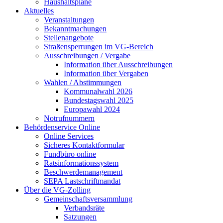
Haushaltspläne
Aktuelles
Veranstaltungen
Bekanntmachungen
Stellenangebote
Straßensperrungen im VG-Bereich
Ausschreibungen / Vergabe
Information über Ausschreibungen
Information über Vergaben
Wahlen / Abstimmungen
Kommunalwahl 2026
Bundestagswahl 2025
Europawahl 2024
Notrufnummern
Behördenservice Online
Online Services
Sicheres Kontaktformular
Fundbüro online
Ratsinformationssystem
Beschwerdemanagement
SEPA Lastschriftmandat
Über die VG-Zolling
Gemeinschaftsversammlung
Verbandsräte
Satzungen