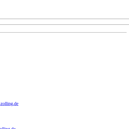
zolling.de
lling.de