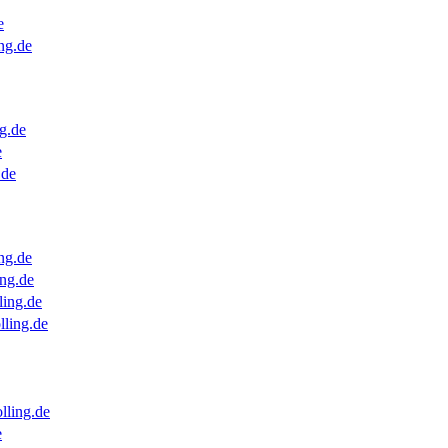
e
ng.de
g.de
e
.de
ng.de
ng.de
ling.de
lling.de
lling.de
e