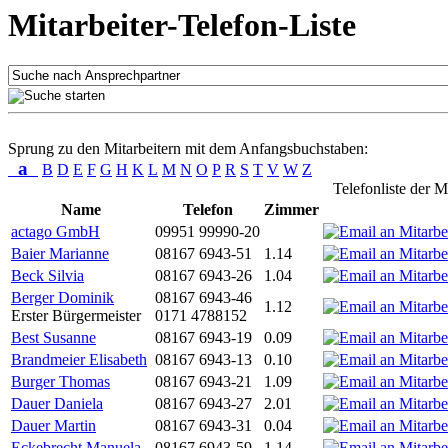
Mitarbeiter-Telefon-Liste
Sprung zu den Mitarbeitern mit dem Anfangsbuchstaben:
a
B
D
E
F
G
H
K
L
M
N
O
P
R
S
T
V
W
Z
Telefonliste der M
Name
Telefon
Zimmer
actago GmbH
09951 99990-20
Baier Marianne
08167 6943-51
1.14
Beck Silvia
08167 6943-26
1.04
Berger Dominik
08167 6943-46
1.12
Erster Bürgermeister
0171 4788152
Best Susanne
08167 6943-19
0.09
Brandmeier Elisabeth
08167 6943-13
0.10
Burger Thomas
08167 6943-21
1.09
Dauer Daniela
08167 6943-27
2.01
Dauer Martin
08167 6943-31
0.04
Eckebrecht Manuela
08167 6943-59
1.14