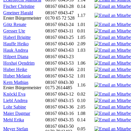
Fischer Christine
08167 6943-28
0.14
Gmeiner Harald
08167 6943-47
1.17
Erster Bürgermeister
0170 65 72 528
Götz Renate
08167 6943-24
1.01
Gresser Ute
08167 6943-11
0.01
Haberl Brigitte
08167 6943-25
1.05
Hauffe Heiko
08167 6943-60
2.09
Hauk Andrea
08167 6943-63
1.03
Hilpert Diana
08167 6943-23
Hoxhaj Qendrim
08167 6943-53
1.06
Huber Heike
08167 6943-66
2.01
Huber Melanie
08167 6943-52
1.01
Kern Mathias
08167 6943-30
1.16
Erster Bürgermeister
0175 2614485
Knöckl Eva
08167 6943-12
0.02
Liebl Andrea
08167 6943-15
0.10
Lohr Sabine
08167 6943-36
2.05
Maier Dagmar
08167 6943-16
1.08
Mehl Erika
08167 6943-35
0.14
08167 6943-50
Meyer Stefan
0.05