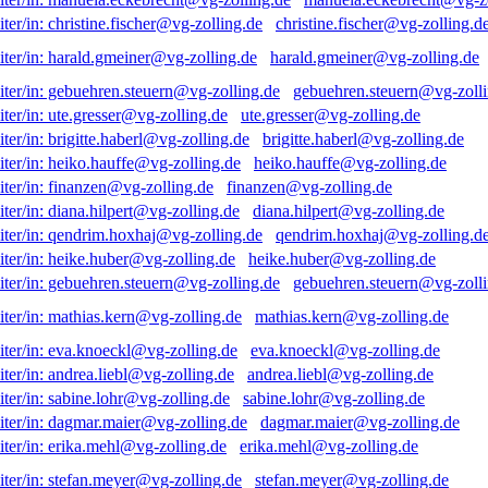
christine.fischer@vg-zolling.d
harald.gmeiner@vg-zolling.de
gebuehren.steuern@vg-zolli
ute.gresser@vg-zolling.de
brigitte.haberl@vg-zolling.de
heiko.hauffe@vg-zolling.de
finanzen@vg-zolling.de
diana.hilpert@vg-zolling.de
qendrim.hoxhaj@vg-zolling.d
heike.huber@vg-zolling.de
gebuehren.steuern@vg-zolli
mathias.kern@vg-zolling.de
eva.knoeckl@vg-zolling.de
andrea.liebl@vg-zolling.de
sabine.lohr@vg-zolling.de
dagmar.maier@vg-zolling.de
erika.mehl@vg-zolling.de
stefan.meyer@vg-zolling.de