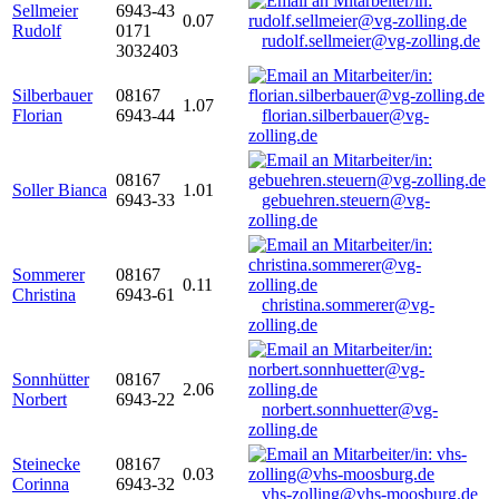
Sellmeier
6943-43
0.07
Rudolf
0171
rudolf.sellmeier@vg-zolling.de
3032403
Silberbauer
08167
1.07
Florian
6943-44
florian.silberbauer@vg-
zolling.de
08167
Soller Bianca
1.01
6943-33
gebuehren.steuern@vg-
zolling.de
Sommerer
08167
0.11
Christina
6943-61
christina.sommerer@vg-
zolling.de
Sonnhütter
08167
2.06
Norbert
6943-22
norbert.sonnhuetter@vg-
zolling.de
Steinecke
08167
0.03
Corinna
6943-32
vhs-zolling@vhs-moosburg.de