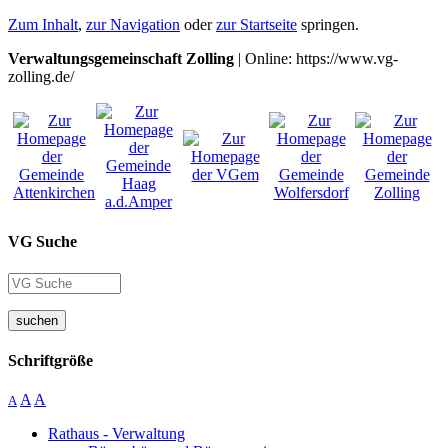
Zum Inhalt
,
zur Navigation
oder
zur Startseite
springen.
Verwaltungsgemeinschaft Zolling
| Online: https://www.vg-
zolling.de/
VG Suche
suchen
Schriftgröße
A
A
A
Rathaus - Verwaltung