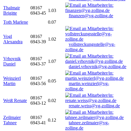
Thalmair
08167
1.03
Brigitte
6943-45
finanzen@vg-zolling.de
Toth Marlene
0.07
Vogl
08167
1.02
Alexandra
6943-39
vollstreckungsstelle@vg-
zolling.de
Vrhovnik
08167
1.07
Daniel
6943-37
daniel.vrhovnik@vg-zolling.de
Weinzierl
08167
0.05
Martin
6943-56
martin.weinzierl@vg-
zolling.de
08167
Weiß Renate
0.02
6943-12
renate.weiss@vg-zolling.de
Zeilmaier
08167
0.12
Tahnee
6943-41
tahnee.zeilmaier@vg-
zolling.de