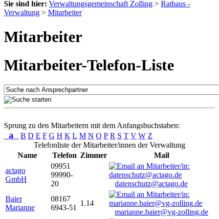
Sie sind hier:
Verwaltungsgemeinschaft Zolling
>
Rathaus -
Verwaltung
>
Mitarbeiter
Mitarbeiter
Mitarbeiter-Telefon-Liste
Sprung zu den Mitarbeitern mit dem Anfangsbuchstaben:
a
B
D
E
F
G
H
K
L
M
N
O
P
R
S
T
V
W
Z
Telefonliste der Mitarbeiter/innen der Verwaltung
Name
Telefon
Zimmer
Mail
09951
actago
99990-
GmbH
20
datenschutz@actago.de
Baier
08167
1.14
Marianne
6943-51
marianne.baier@vg-zolling.de