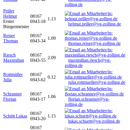
zolling.de
Priller
Helmut
08167
1.13
Erster
6943-18
helmut.priller@vg-zolling.de
Bürgermeister
Reiser
08167
1.09
Thomas
6943-34
thomas.reiser@vg-zolling.de
Riesch
08167
2.09
Maximilian
6943-55
maximilian.riesch@vg-
zolling.de
Rottmüller
08167
0.12
Julia
6943-62
julia.rottmueller@vg-zolling.de
Schranner
08167
1.06
Florian
6943-17
florian.schranner@vg-
zolling.de
08167
Schütt Lukas
1.15
6943-20
lukas.schuett@vg-zolling.de
08167