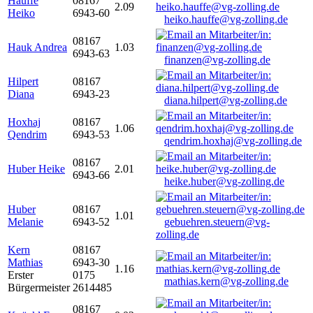
Hauffe
08167
2.09
Heiko
6943-60
heiko.hauffe@vg-zolling.de
08167
Hauk Andrea
1.03
6943-63
finanzen@vg-zolling.de
Hilpert
08167
Diana
6943-23
diana.hilpert@vg-zolling.de
Hoxhaj
08167
1.06
Qendrim
6943-53
qendrim.hoxhaj@vg-zolling.de
08167
Huber Heike
2.01
6943-66
heike.huber@vg-zolling.de
Huber
08167
1.01
Melanie
6943-52
gebuehren.steuern@vg-
zolling.de
Kern
08167
Mathias
6943-30
1.16
Erster
0175
mathias.kern@vg-zolling.de
Bürgermeister
2614485
08167