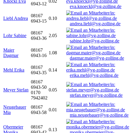
Knöckl Eva
0.02
6943-12
eva.knoeckl@vg-zolling.de
08167
Liebl Andrea
0.10
6943-15
andrea.liebl@vg-zolling.de
08167
Lohr Sabine
2.05
6943-36
sabine.lohr@vg-zolling.de
Maier
08167
1.08
Dagmar
6943-16
dagmar.maier@vg-zolling.de
08167
Mehl Erika
0.14
6943-35
erika.mehl@vg-zolling.de
08167
6943-50
Meyer Stefan
0.05
0170
stefan.meyer@vg-zolling.de
7942402
Neugebauer
08167
0.01
Mia
6943-58
mia.neugebauer@vg-zolling.de
Obermeier
08167
0.13
Monika
6943-42
monika.obermeier@vg-