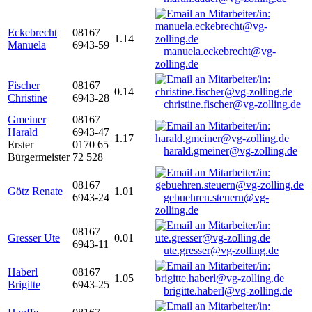
Eckebrecht
08167
1.14
Manuela
6943-59
manuela.eckebrecht@vg-
zolling.de
Fischer
08167
0.14
Christine
6943-28
christine.fischer@vg-zolling.de
Gmeiner
08167
Harald
6943-47
1.17
Erster
0170 65
harald.gmeiner@vg-zolling.de
Bürgermeister
72 528
08167
Götz Renate
1.01
6943-24
gebuehren.steuern@vg-
zolling.de
08167
Gresser Ute
0.01
6943-11
ute.gresser@vg-zolling.de
Haberl
08167
1.05
Brigitte
6943-25
brigitte.haberl@vg-zolling.de