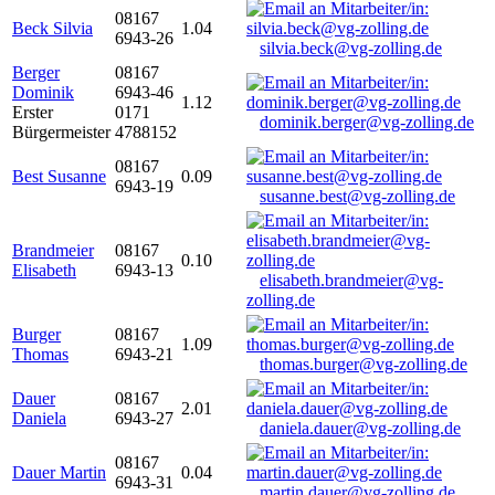
08167
Beck Silvia
1.04
6943-26
silvia.beck@vg-zolling.de
Berger
08167
Dominik
6943-46
1.12
Erster
0171
dominik.berger@vg-zolling.de
Bürgermeister
4788152
08167
Best Susanne
0.09
6943-19
susanne.best@vg-zolling.de
Brandmeier
08167
0.10
Elisabeth
6943-13
elisabeth.brandmeier@vg-
zolling.de
Burger
08167
1.09
Thomas
6943-21
thomas.burger@vg-zolling.de
Dauer
08167
2.01
Daniela
6943-27
daniela.dauer@vg-zolling.de
08167
Dauer Martin
0.04
6943-31
martin.dauer@vg-zolling.de