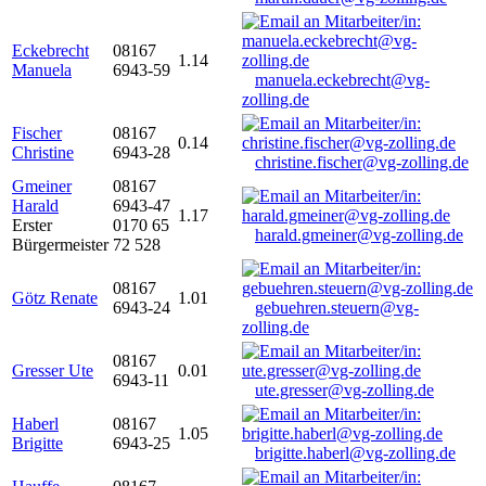
Eckebrecht
08167
1.14
Manuela
6943-59
manuela.eckebrecht@vg-
zolling.de
Fischer
08167
0.14
Christine
6943-28
christine.fischer@vg-zolling.de
Gmeiner
08167
Harald
6943-47
1.17
Erster
0170 65
harald.gmeiner@vg-zolling.de
Bürgermeister
72 528
08167
Götz Renate
1.01
6943-24
gebuehren.steuern@vg-
zolling.de
08167
Gresser Ute
0.01
6943-11
ute.gresser@vg-zolling.de
Haberl
08167
1.05
Brigitte
6943-25
brigitte.haberl@vg-zolling.de