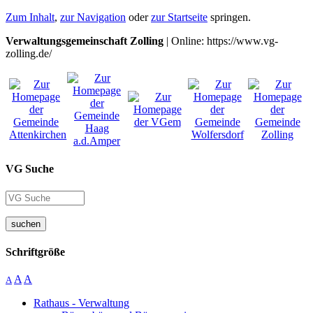
Zum Inhalt
,
zur Navigation
oder
zur Startseite
springen.
Verwaltungsgemeinschaft Zolling
| Online: https://www.vg-
zolling.de/
VG Suche
suchen
Schriftgröße
A
A
A
Rathaus - Verwaltung