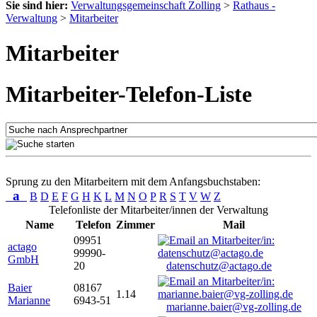
Sie sind hier:
Verwaltungsgemeinschaft Zolling
>
Rathaus -
Verwaltung
>
Mitarbeiter
Mitarbeiter
Mitarbeiter-Telefon-Liste
Sprung zu den Mitarbeitern mit dem Anfangsbuchstaben:
a
B
D
E
F
G
H
K
L
M
N
O
P
R
S
T
V
W
Z
Telefonliste der Mitarbeiter/innen der Verwaltung
Name
Telefon
Zimmer
Mail
09951
actago
99990-
GmbH
20
datenschutz@actago.de
Baier
08167
1.14
Marianne
6943-51
marianne.baier@vg-zolling.de