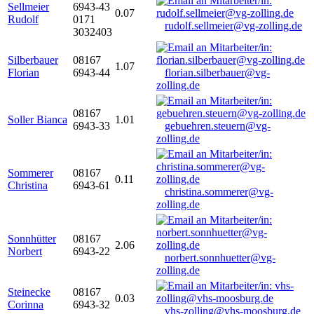
Sellmeier
6943-43
0.07
Rudolf
0171
rudolf.sellmeier@vg-zolling.de
3032403
Silberbauer
08167
1.07
Florian
6943-44
florian.silberbauer@vg-
zolling.de
08167
Soller Bianca
1.01
6943-33
gebuehren.steuern@vg-
zolling.de
Sommerer
08167
0.11
Christina
6943-61
christina.sommerer@vg-
zolling.de
Sonnhütter
08167
2.06
Norbert
6943-22
norbert.sonnhuetter@vg-
zolling.de
Steinecke
08167
0.03
Corinna
6943-32
vhs-zolling@vhs-moosburg.de