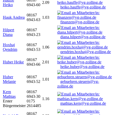
Hauffe
08167
2.09
Heiko
6943-60
heiko.hauffe@vg-zolling.de
08167
Hauk Andrea
1.03
6943-63
finanzen@vg-zolling.de
Hilpert
08167
Diana
6943-23
diana.hilpert@vg-zolling.de
Hoxhaj
08167
1.06
Qendrim
6943-53
qendrim.hoxhaj@vg-zolling.de
08167
Huber Heike
2.01
6943-66
heike.huber@vg-zolling.de
Huber
08167
1.01
Melanie
6943-52
gebuehren.steuern@vg-
zolling.de
Kern
08167
Mathias
6943-30
1.16
Erster
0175
mathias.kern@vg-zolling.de
Bürgermeister
2614485
08167