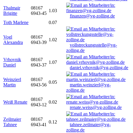
Thalmair
08167
1.03
Brigitte
6943-45
finanzen@vg-zolling.de
Toth Marlene
0.07
Vogl
08167
1.02
Alexandra
6943-39
vollstreckungsstelle@vg-
zolling.de
Vrhovnik
08167
1.07
Daniel
6943-37
daniel.vrhovnik@vg-zolling.de
Weinzierl
08167
0.05
Martin
6943-56
martin.weinzierl@vg-
zolling.de
08167
Weiß Renate
0.02
6943-12
renate.weiss@vg-zolling.de
Zeilmaier
08167
0.12
Tahnee
6943-41
tahnee.zeilmaier@vg-
zolling.de