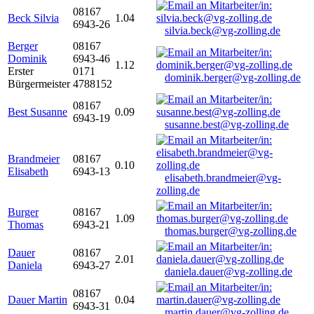
08167
Beck Silvia
1.04
6943-26
silvia.beck@vg-zolling.de
Berger
08167
Dominik
6943-46
1.12
Erster
0171
dominik.berger@vg-zolling.de
Bürgermeister
4788152
08167
Best Susanne
0.09
6943-19
susanne.best@vg-zolling.de
Brandmeier
08167
0.10
Elisabeth
6943-13
elisabeth.brandmeier@vg-
zolling.de
Burger
08167
1.09
Thomas
6943-21
thomas.burger@vg-zolling.de
Dauer
08167
2.01
Daniela
6943-27
daniela.dauer@vg-zolling.de
08167
Dauer Martin
0.04
6943-31
martin.dauer@vg-zolling.de