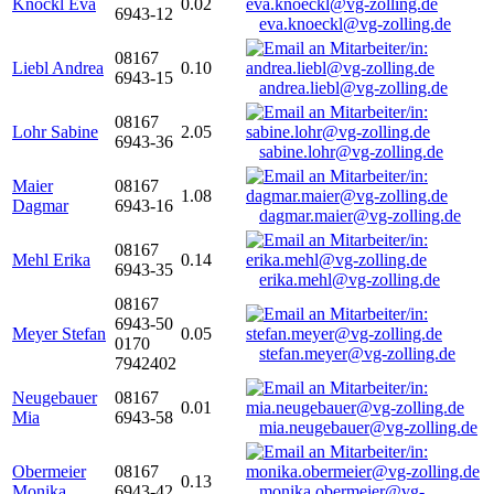
Knöckl Eva
0.02
6943-12
eva.knoeckl@vg-zolling.de
08167
Liebl Andrea
0.10
6943-15
andrea.liebl@vg-zolling.de
08167
Lohr Sabine
2.05
6943-36
sabine.lohr@vg-zolling.de
Maier
08167
1.08
Dagmar
6943-16
dagmar.maier@vg-zolling.de
08167
Mehl Erika
0.14
6943-35
erika.mehl@vg-zolling.de
08167
6943-50
Meyer Stefan
0.05
0170
stefan.meyer@vg-zolling.de
7942402
Neugebauer
08167
0.01
Mia
6943-58
mia.neugebauer@vg-zolling.de
Obermeier
08167
0.13
Monika
6943-42
monika.obermeier@vg-