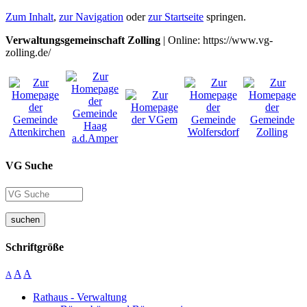
Zum Inhalt
,
zur Navigation
oder
zur Startseite
springen.
Verwaltungsgemeinschaft Zolling
| Online: https://www.vg-
zolling.de/
VG Suche
suchen
Schriftgröße
A
A
A
Rathaus - Verwaltung