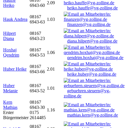
Hauffe
08167
2.09
Heiko
6943-60
heiko.hauffe@vg-zolling.de
08167
Hauk Andrea
1.03
6943-63
finanzen@vg-zolling.de
Hilpert
08167
Diana
6943-23
diana.hilpert@vg-zolling.de
Hoxhaj
08167
1.06
Qendrim
6943-53
qendrim.hoxhaj@vg-zolling.de
08167
Huber Heike
2.01
6943-66
heike.huber@vg-zolling.de
Huber
08167
1.01
Melanie
6943-52
gebuehren.steuern@vg-
zolling.de
Kern
08167
Mathias
6943-30
1.16
Erster
0175
mathias.kern@vg-zolling.de
Bürgermeister
2614485
08167