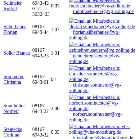
Sellmeier
6943-43
0.07
Rudolf
0171
rudolf.sellmeier@vg-zolling.de
3032403
Silberbauer
08167
1.07
Florian
6943-44
florian.silberbauer@vg-
zolling.de
08167
Soller Bianca
1.01
6943-33
gebuehren.steuern@vg-
zolling.de
Sommerer
08167
0.11
Christina
6943-61
christina.sommerer@vg-
zolling.de
Sonnhütter
08167
2.06
Norbert
6943-22
norbert.sonnhuetter@vg-
zolling.de
Steinecke
08167
0.03
Corinna
6943-32
vhs-zolling@vhs-moosburg.de