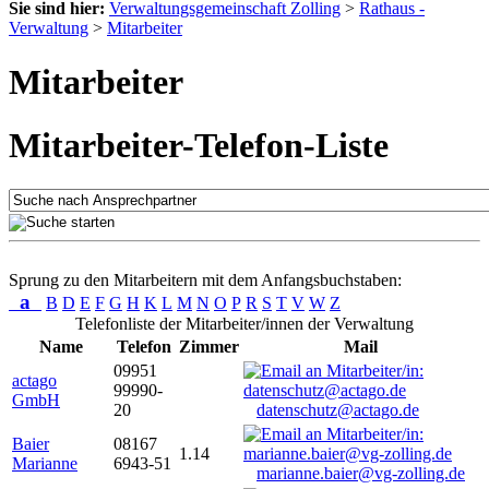
Sie sind hier:
Verwaltungsgemeinschaft Zolling
>
Rathaus -
Verwaltung
>
Mitarbeiter
Mitarbeiter
Mitarbeiter-Telefon-Liste
Sprung zu den Mitarbeitern mit dem Anfangsbuchstaben:
a
B
D
E
F
G
H
K
L
M
N
O
P
R
S
T
V
W
Z
Telefonliste der Mitarbeiter/innen der Verwaltung
Name
Telefon
Zimmer
Mail
09951
actago
99990-
GmbH
20
datenschutz@actago.de
Baier
08167
1.14
Marianne
6943-51
marianne.baier@vg-zolling.de