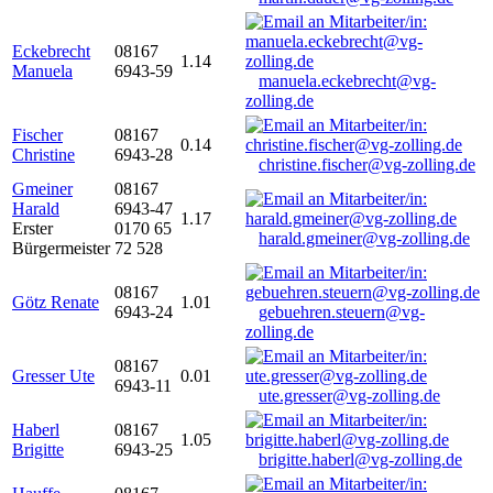
Eckebrecht
08167
1.14
Manuela
6943-59
manuela.eckebrecht@vg-
zolling.de
Fischer
08167
0.14
Christine
6943-28
christine.fischer@vg-zolling.de
Gmeiner
08167
Harald
6943-47
1.17
Erster
0170 65
harald.gmeiner@vg-zolling.de
Bürgermeister
72 528
08167
Götz Renate
1.01
6943-24
gebuehren.steuern@vg-
zolling.de
08167
Gresser Ute
0.01
6943-11
ute.gresser@vg-zolling.de
Haberl
08167
1.05
Brigitte
6943-25
brigitte.haberl@vg-zolling.de