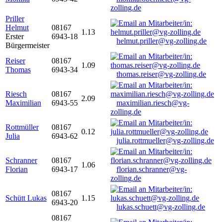
zolling.de
Priller
Helmut
08167
1.13
Erster
6943-18
helmut.priller@vg-zolling.de
Bürgermeister
Reiser
08167
1.09
Thomas
6943-34
thomas.reiser@vg-zolling.de
Riesch
08167
2.09
Maximilian
6943-55
maximilian.riesch@vg-
zolling.de
Rottmüller
08167
0.12
Julia
6943-62
julia.rottmueller@vg-zolling.de
Schranner
08167
1.06
Florian
6943-17
florian.schranner@vg-
zolling.de
08167
Schütt Lukas
1.15
6943-20
lukas.schuett@vg-zolling.de
08167