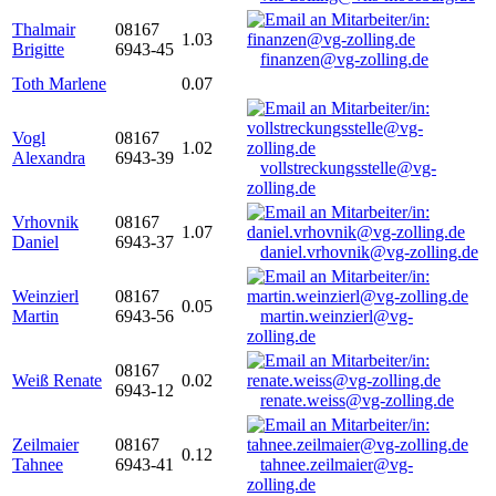
Thalmair
08167
1.03
Brigitte
6943-45
finanzen@vg-zolling.de
Toth Marlene
0.07
Vogl
08167
1.02
Alexandra
6943-39
vollstreckungsstelle@vg-
zolling.de
Vrhovnik
08167
1.07
Daniel
6943-37
daniel.vrhovnik@vg-zolling.de
Weinzierl
08167
0.05
Martin
6943-56
martin.weinzierl@vg-
zolling.de
08167
Weiß Renate
0.02
6943-12
renate.weiss@vg-zolling.de
Zeilmaier
08167
0.12
Tahnee
6943-41
tahnee.zeilmaier@vg-
zolling.de