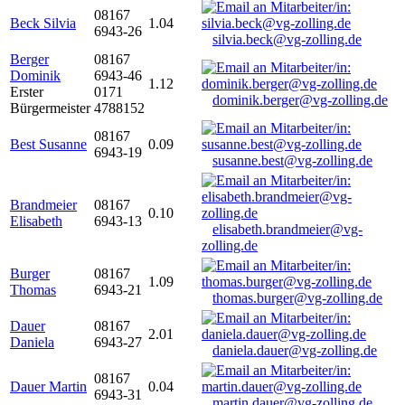
08167
Beck Silvia
1.04
6943-26
silvia.beck@vg-zolling.de
Berger
08167
Dominik
6943-46
1.12
Erster
0171
dominik.berger@vg-zolling.de
Bürgermeister
4788152
08167
Best Susanne
0.09
6943-19
susanne.best@vg-zolling.de
Brandmeier
08167
0.10
Elisabeth
6943-13
elisabeth.brandmeier@vg-
zolling.de
Burger
08167
1.09
Thomas
6943-21
thomas.burger@vg-zolling.de
Dauer
08167
2.01
Daniela
6943-27
daniela.dauer@vg-zolling.de
08167
Dauer Martin
0.04
6943-31
martin.dauer@vg-zolling.de