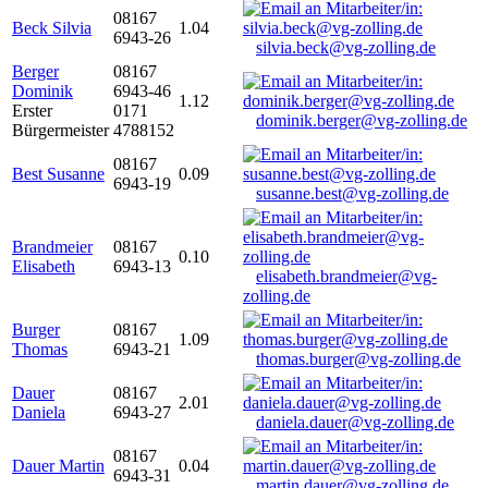
08167
Beck Silvia
1.04
6943-26
silvia.beck@vg-zolling.de
Berger
08167
Dominik
6943-46
1.12
Erster
0171
dominik.berger@vg-zolling.de
Bürgermeister
4788152
08167
Best Susanne
0.09
6943-19
susanne.best@vg-zolling.de
Brandmeier
08167
0.10
Elisabeth
6943-13
elisabeth.brandmeier@vg-
zolling.de
Burger
08167
1.09
Thomas
6943-21
thomas.burger@vg-zolling.de
Dauer
08167
2.01
Daniela
6943-27
daniela.dauer@vg-zolling.de
08167
Dauer Martin
0.04
6943-31
martin.dauer@vg-zolling.de