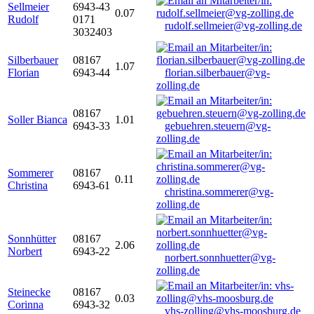
Sellmeier
6943-43
0.07
Rudolf
0171
rudolf.sellmeier@vg-zolling.de
3032403
Silberbauer
08167
1.07
Florian
6943-44
florian.silberbauer@vg-
zolling.de
08167
Soller Bianca
1.01
6943-33
gebuehren.steuern@vg-
zolling.de
Sommerer
08167
0.11
Christina
6943-61
christina.sommerer@vg-
zolling.de
Sonnhütter
08167
2.06
Norbert
6943-22
norbert.sonnhuetter@vg-
zolling.de
Steinecke
08167
0.03
Corinna
6943-32
vhs-zolling@vhs-moosburg.de