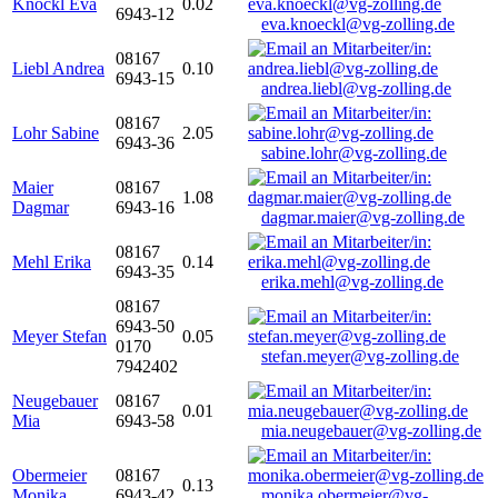
Knöckl Eva
0.02
6943-12
eva.knoeckl@vg-zolling.de
08167
Liebl Andrea
0.10
6943-15
andrea.liebl@vg-zolling.de
08167
Lohr Sabine
2.05
6943-36
sabine.lohr@vg-zolling.de
Maier
08167
1.08
Dagmar
6943-16
dagmar.maier@vg-zolling.de
08167
Mehl Erika
0.14
6943-35
erika.mehl@vg-zolling.de
08167
6943-50
Meyer Stefan
0.05
0170
stefan.meyer@vg-zolling.de
7942402
Neugebauer
08167
0.01
Mia
6943-58
mia.neugebauer@vg-zolling.de
Obermeier
08167
0.13
Monika
6943-42
monika.obermeier@vg-