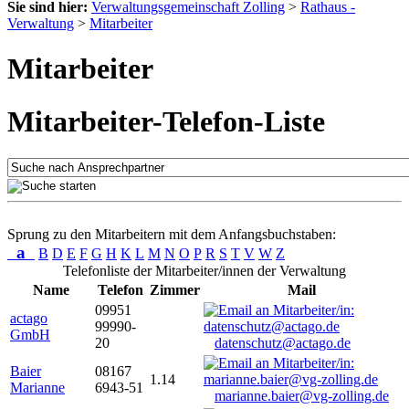
Sie sind hier:
Verwaltungsgemeinschaft Zolling
>
Rathaus -
Verwaltung
>
Mitarbeiter
Mitarbeiter
Mitarbeiter-Telefon-Liste
Sprung zu den Mitarbeitern mit dem Anfangsbuchstaben:
a
B
D
E
F
G
H
K
L
M
N
O
P
R
S
T
V
W
Z
Telefonliste der Mitarbeiter/innen der Verwaltung
Name
Telefon
Zimmer
Mail
09951
actago
99990-
GmbH
20
datenschutz@actago.de
Baier
08167
1.14
Marianne
6943-51
marianne.baier@vg-zolling.de