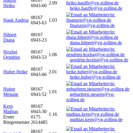
Hauffe
08167
2.09
Heiko
6943-60
heiko.hauffe@vg-zolling.de
08167
Hauk Andrea
1.03
6943-63
finanzen@vg-zolling.de
Hilpert
08167
Diana
6943-23
diana.hilpert@vg-zolling.de
Hoxhaj
08167
1.06
Qendrim
6943-53
qendrim.hoxhaj@vg-zolling.de
08167
Huber Heike
2.01
6943-66
heike.huber@vg-zolling.de
Huber
08167
1.01
Melanie
6943-52
gebuehren.steuern@vg-
zolling.de
Kern
08167
Mathias
6943-30
1.16
Erster
0175
mathias.kern@vg-zolling.de
Bürgermeister
2614485
08167