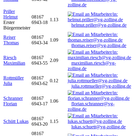
zolling.de
Priller
Helmut
08167
1.13
Erster
6943-18
helmut.priller@vg-zolling.de
Bürgermeister
Reiser
08167
1.09
Thomas
6943-34
thomas.reiser@vg-zolling.de
Riesch
08167
2.09
Maximilian
6943-55
maximilian.riesch@vg-
zolling.de
Rottmüller
08167
0.12
Julia
6943-62
julia.rottmueller@vg-zolling.de
Schranner
08167
1.06
Florian
6943-17
florian.schranner@vg-
zolling.de
08167
Schütt Lukas
1.15
6943-20
lukas.schuett@vg-zolling.de
08167