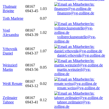
Thalmair
08167
1.03
Brigitte
6943-45
finanzen@vg-zolling.de
Toth Marlene
0.07
Vogl
08167
1.02
Alexandra
6943-39
vollstreckungsstelle@vg-
zolling.de
Vrhovnik
08167
1.07
Daniel
6943-37
daniel.vrhovnik@vg-zolling.de
Weinzierl
08167
0.05
Martin
6943-56
martin.weinzierl@vg-
zolling.de
08167
Weiß Renate
0.02
6943-12
renate.weiss@vg-zolling.de
Zeilmaier
08167
0.12
Tahnee
6943-41
tahnee.zeilmaier@vg-
zolling.de