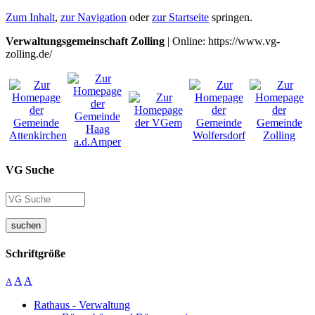
Zum Inhalt
,
zur Navigation
oder
zur Startseite
springen.
Verwaltungsgemeinschaft Zolling
| Online: https://www.vg-
zolling.de/
VG Suche
suchen
Schriftgröße
A
A
A
Rathaus - Verwaltung