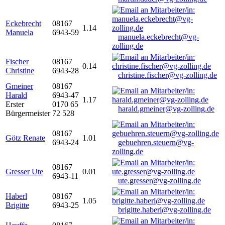
Eckebrecht
08167
1.14
Manuela
6943-59
manuela.eckebrecht@vg-
zolling.de
Fischer
08167
0.14
Christine
6943-28
christine.fischer@vg-zolling.de
Gmeiner
08167
Harald
6943-47
1.17
Erster
0170 65
harald.gmeiner@vg-zolling.de
Bürgermeister
72 528
08167
Götz Renate
1.01
6943-24
gebuehren.steuern@vg-
zolling.de
08167
Gresser Ute
0.01
6943-11
ute.gresser@vg-zolling.de
Haberl
08167
1.05
Brigitte
6943-25
brigitte.haberl@vg-zolling.de