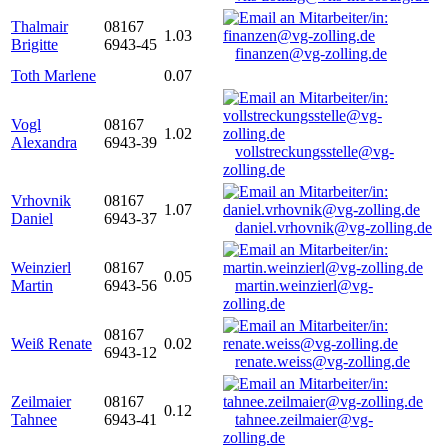
Thalmair
08167
1.03
Brigitte
6943-45
finanzen@vg-zolling.de
Toth Marlene
0.07
Vogl
08167
1.02
Alexandra
6943-39
vollstreckungsstelle@vg-
zolling.de
Vrhovnik
08167
1.07
Daniel
6943-37
daniel.vrhovnik@vg-zolling.de
Weinzierl
08167
0.05
Martin
6943-56
martin.weinzierl@vg-
zolling.de
08167
Weiß Renate
0.02
6943-12
renate.weiss@vg-zolling.de
Zeilmaier
08167
0.12
Tahnee
6943-41
tahnee.zeilmaier@vg-
zolling.de