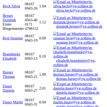
08167
Beck Silvia
1.04
6943-26
silvia.beck@vg-zolling.de
Berger
08167
Dominik
6943-46
1.12
Erster
0171
dominik.berger@vg-zolling.de
Bürgermeister
4788152
08167
Best Susanne
0.09
6943-19
susanne.best@vg-zolling.de
Brandmeier
08167
0.10
Elisabeth
6943-13
elisabeth.brandmeier@vg-
zolling.de
Burger
08167
1.09
Thomas
6943-21
thomas.burger@vg-zolling.de
Dauer
08167
2.01
Daniela
6943-27
daniela.dauer@vg-zolling.de
08167
Dauer Martin
0.04
6943-31
martin.dauer@vg-zolling.de