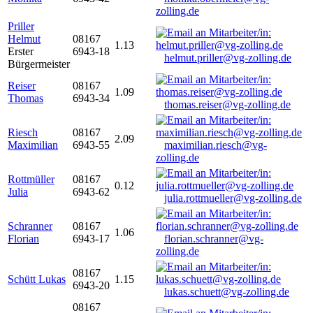
zolling.de
Priller
Helmut
08167
1.13
Erster
6943-18
helmut.priller@vg-zolling.de
Bürgermeister
Reiser
08167
1.09
Thomas
6943-34
thomas.reiser@vg-zolling.de
Riesch
08167
2.09
Maximilian
6943-55
maximilian.riesch@vg-
zolling.de
Rottmüller
08167
0.12
Julia
6943-62
julia.rottmueller@vg-zolling.de
Schranner
08167
1.06
Florian
6943-17
florian.schranner@vg-
zolling.de
08167
Schütt Lukas
1.15
6943-20
lukas.schuett@vg-zolling.de
08167