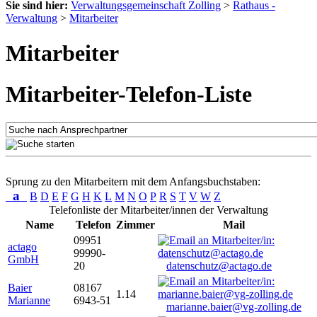
Sie sind hier:
Verwaltungsgemeinschaft Zolling
>
Rathaus -
Verwaltung
>
Mitarbeiter
Mitarbeiter
Mitarbeiter-Telefon-Liste
Sprung zu den Mitarbeitern mit dem Anfangsbuchstaben:
a
B
D
E
F
G
H
K
L
M
N
O
P
R
S
T
V
W
Z
Telefonliste der Mitarbeiter/innen der Verwaltung
Name
Telefon
Zimmer
Mail
09951
actago
99990-
GmbH
20
datenschutz@actago.de
Baier
08167
1.14
Marianne
6943-51
marianne.baier@vg-zolling.de