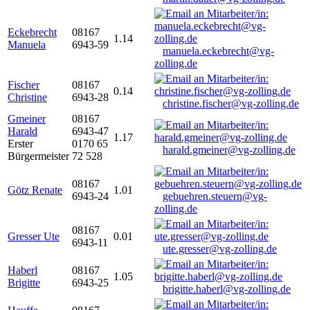
Eckebrecht
08167
1.14
Manuela
6943-59
manuela.eckebrecht@vg-
zolling.de
Fischer
08167
0.14
Christine
6943-28
christine.fischer@vg-zolling.de
Gmeiner
08167
Harald
6943-47
1.17
Erster
0170 65
harald.gmeiner@vg-zolling.de
Bürgermeister
72 528
08167
Götz Renate
1.01
6943-24
gebuehren.steuern@vg-
zolling.de
08167
Gresser Ute
0.01
6943-11
ute.gresser@vg-zolling.de
Haberl
08167
1.05
Brigitte
6943-25
brigitte.haberl@vg-zolling.de