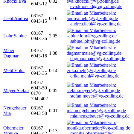
Knöckl Eva
0.02
6943-12
eva.knoeckl@vg-zolling.de
08167
Liebl Andrea
0.10
6943-15
andrea.liebl@vg-zolling.de
08167
Lohr Sabine
2.05
6943-36
sabine.lohr@vg-zolling.de
Maier
08167
1.08
Dagmar
6943-16
dagmar.maier@vg-zolling.de
08167
Mehl Erika
0.14
6943-35
erika.mehl@vg-zolling.de
08167
6943-50
Meyer Stefan
0.05
0170
stefan.meyer@vg-zolling.de
7942402
Neugebauer
08167
0.01
Mia
6943-58
mia.neugebauer@vg-zolling.de
Obermeier
08167
0.13
Monika
6943-42
monika.obermeier@vg-