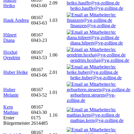
Hauffe
08167
2.09
Heiko
6943-60
heiko.hauffe@vg-zolling.de
08167
Hauk Andrea
1.03
6943-63
finanzen@vg-zolling.de
Hilpert
08167
Diana
6943-23
diana.hilpert@vg-zolling.de
Hoxhaj
08167
1.06
Qendrim
6943-53
qendrim.hoxhaj@vg-zolling.de
08167
Huber Heike
2.01
6943-66
heike.huber@vg-zolling.de
Huber
08167
1.01
Melanie
6943-52
gebuehren.steuern@vg-
zolling.de
Kern
08167
Mathias
6943-30
1.16
Erster
0175
mathias.kern@vg-zolling.de
Bürgermeister
2614485
08167