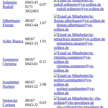
Sellmeier
6943-43
0.07
Rudolf
0171
rudolf.sellmeier@vg-zolling.de
3032403
Silberbauer
08167
1.07
Florian
6943-44
florian.silberbauer@vg-
zolling.de
08167
Soller Bianca
1.01
6943-33
gebuehren.steuern@vg-
zolling.de
Sommerer
08167
0.11
Christina
6943-61
christina.sommerer@vg-
zolling.de
Sonnhütter
08167
2.06
Norbert
6943-22
norbert.sonnhuetter@vg-
zolling.de
Steinecke
08167
0.03
Corinna
6943-32
vhs-zolling@vhs-moosburg.de