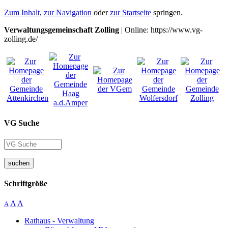
Zum Inhalt
,
zur Navigation
oder
zur Startseite
springen.
Verwaltungsgemeinschaft Zolling
| Online: https://www.vg-
zolling.de/
VG Suche
suchen
Schriftgröße
A
A
A
Rathaus - Verwaltung