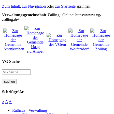
Zum Inhalt
,
zur Navigation
oder
zur Startseite
springen.
Verwaltungsgemeinschaft Zolling
| Online: https://www.vg-
zolling.de/
VG Suche
suchen
Schriftgröße
A
A
A
Rathaus - Verwaltung