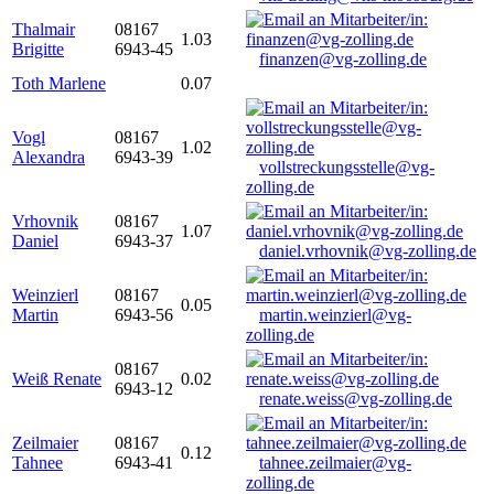
Thalmair
08167
1.03
Brigitte
6943-45
finanzen@vg-zolling.de
Toth Marlene
0.07
Vogl
08167
1.02
Alexandra
6943-39
vollstreckungsstelle@vg-
zolling.de
Vrhovnik
08167
1.07
Daniel
6943-37
daniel.vrhovnik@vg-zolling.de
Weinzierl
08167
0.05
Martin
6943-56
martin.weinzierl@vg-
zolling.de
08167
Weiß Renate
0.02
6943-12
renate.weiss@vg-zolling.de
Zeilmaier
08167
0.12
Tahnee
6943-41
tahnee.zeilmaier@vg-
zolling.de