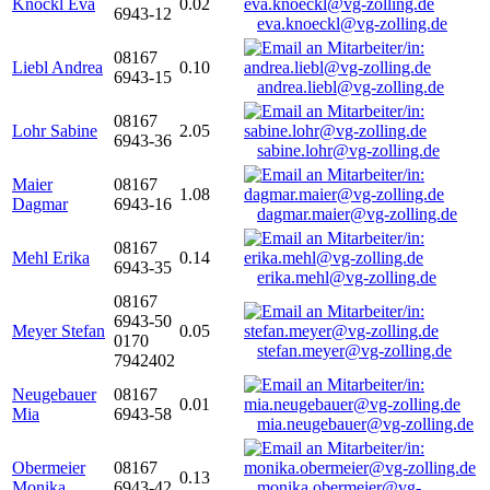
Knöckl Eva
0.02
6943-12
eva.knoeckl@vg-zolling.de
08167
Liebl Andrea
0.10
6943-15
andrea.liebl@vg-zolling.de
08167
Lohr Sabine
2.05
6943-36
sabine.lohr@vg-zolling.de
Maier
08167
1.08
Dagmar
6943-16
dagmar.maier@vg-zolling.de
08167
Mehl Erika
0.14
6943-35
erika.mehl@vg-zolling.de
08167
6943-50
Meyer Stefan
0.05
0170
stefan.meyer@vg-zolling.de
7942402
Neugebauer
08167
0.01
Mia
6943-58
mia.neugebauer@vg-zolling.de
Obermeier
08167
0.13
Monika
6943-42
monika.obermeier@vg-