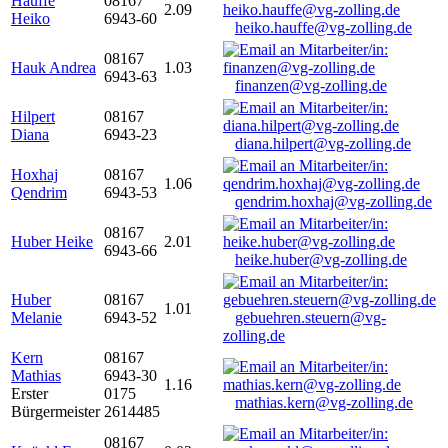
Hauffe
08167
2.09
Heiko
6943-60
heiko.hauffe@vg-zolling.de
08167
Hauk Andrea
1.03
6943-63
finanzen@vg-zolling.de
Hilpert
08167
Diana
6943-23
diana.hilpert@vg-zolling.de
Hoxhaj
08167
1.06
Qendrim
6943-53
qendrim.hoxhaj@vg-zolling.de
08167
Huber Heike
2.01
6943-66
heike.huber@vg-zolling.de
Huber
08167
1.01
Melanie
6943-52
gebuehren.steuern@vg-
zolling.de
Kern
08167
Mathias
6943-30
1.16
Erster
0175
mathias.kern@vg-zolling.de
Bürgermeister
2614485
08167