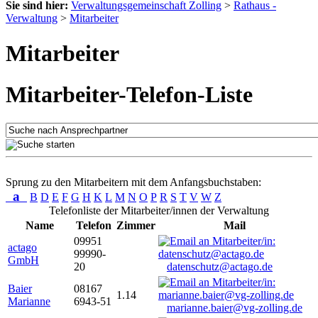
Sie sind hier:
Verwaltungsgemeinschaft Zolling
>
Rathaus -
Verwaltung
>
Mitarbeiter
Mitarbeiter
Mitarbeiter-Telefon-Liste
Sprung zu den Mitarbeitern mit dem Anfangsbuchstaben:
a
B
D
E
F
G
H
K
L
M
N
O
P
R
S
T
V
W
Z
Telefonliste der Mitarbeiter/innen der Verwaltung
Name
Telefon
Zimmer
Mail
09951
actago
99990-
GmbH
20
datenschutz@actago.de
Baier
08167
1.14
Marianne
6943-51
marianne.baier@vg-zolling.de