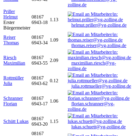
zolling.de
Priller
Helmut
08167
1.13
Erster
6943-18
helmut.priller@vg-zolling.de
Bürgermeister
Reiser
08167
1.09
Thomas
6943-34
thomas.reiser@vg-zolling.de
Riesch
08167
2.09
Maximilian
6943-55
maximilian.riesch@vg-
zolling.de
Rottmüller
08167
0.12
Julia
6943-62
julia.rottmueller@vg-zolling.de
Schranner
08167
1.06
Florian
6943-17
florian.schranner@vg-
zolling.de
08167
Schütt Lukas
1.15
6943-20
lukas.schuett@vg-zolling.de
08167