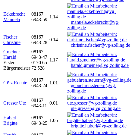
Eckebrecht
08167
1.14
Manuela
6943-59
manuela.eckebrecht@vg-
zolling.de
Fischer
08167
0.14
Christine
6943-28
christine.fischer@vg-zolling.de
Gmeiner
08167
Harald
6943-47
1.17
Erster
0170 65
harald.gmeiner@vg-zolling.de
Bürgermeister
72 528
08167
Götz Renate
1.01
6943-24
gebuehren.steuern@vg-
zolling.de
08167
Gresser Ute
0.01
6943-11
ute.gresser@vg-zolling.de
Haberl
08167
1.05
Brigitte
6943-25
brigitte.haberl@vg-zolling.de