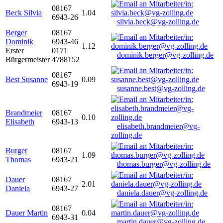
08167
Beck Silvia
1.04
6943-26
silvia.beck@vg-zolling.de
Berger
08167
Dominik
6943-46
1.12
Erster
0171
dominik.berger@vg-zolling.de
Bürgermeister
4788152
08167
Best Susanne
0.09
6943-19
susanne.best@vg-zolling.de
Brandmeier
08167
0.10
Elisabeth
6943-13
elisabeth.brandmeier@vg-
zolling.de
Burger
08167
1.09
Thomas
6943-21
thomas.burger@vg-zolling.de
Dauer
08167
2.01
Daniela
6943-27
daniela.dauer@vg-zolling.de
08167
Dauer Martin
0.04
6943-31
martin.dauer@vg-zolling.de