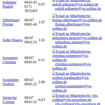
Sellmeier
6943-43
0.07
Rudolf
0171
rudolf.sellmeier@vg-zolling.de
3032403
Silberbauer
08167
1.07
Florian
6943-44
florian.silberbauer@vg-
zolling.de
08167
Soller Bianca
1.01
6943-33
gebuehren.steuern@vg-
zolling.de
Sommerer
08167
0.11
Christina
6943-61
christina.sommerer@vg-
zolling.de
Sonnhütter
08167
2.06
Norbert
6943-22
norbert.sonnhuetter@vg-
zolling.de
Steinecke
08167
0.03
Corinna
6943-32
vhs-zolling@vhs-moosburg.de