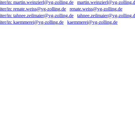
martin.weinzierl@vg-zolling.
renate.weiss@vg-zolling.de
tahnee.zeilmaier@vg-zolling.
kaemmerei@vg-zolling.de