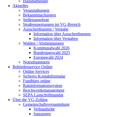
Haushaltspläne
Aktuelles
Veranstaltungen
Bekanntmachungen
Stellenangebote
Straßensperrungen im VG-Bereich
Ausschreibungen / Vergabe
Information über Ausschreibungen
Information über Vergaben
Wahlen / Abstimmungen
Kommunalwahl 2026
Bundestagswahl 2025
Europawahl 2024
Notrufnummern
Behördenservice Online
Online Services
Sicheres Kontaktformular
Fundbüro online
Ratsinformationssystem
Beschwerdemanagement
SEPA Lastschriftmandat
Über die VG-Zolling
Gemeinschaftsversammlung
Verbandsräte
Satzungen