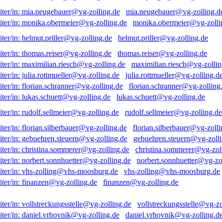
mia.neugebauer@vg-zolling.d
monika.obermeier@vg-zolli
helmut.priller@vg-zolling.de
thomas.reiser@vg-zolling.de
maximilian.riesch@vg-zollin
julia.rottmueller@vg-zolling.d
florian.schranner@vg-zolling
lukas.schuett@vg-zolling.de
rudolf.sellmeier@vg-zolling.de
florian.silberbauer@vg-zolli
gebuehren.steuern@vg-zolli
christina.sommerer@vg-zol
norbert.sonnhuetter@vg-zo
vhs-zolling@vhs-moosburg.de
finanzen@vg-zolling.de
vollstreckungsstelle@vg-zo
daniel.vrhovnik@vg-zolling.d