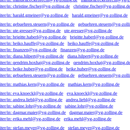
christine.fischer@vg-zolling.d
harald.gmeiner@vg-zolling.de
gebuehren.steuern@vg-zolli
ute.gresser@vg-zolling.de
brigitte.haberl@vg-zolling.de
heiko.hauffe@vg-zolling.de
finanzen@vg-zolling.de
diana.hilpert@vg-zolling.de
qendrim.hoxhaj@vg-zolling.d
heike.huber@vg-zolling.de
gebuehren.steuern@vg-zolli
mathias.kern@vg-zolling.de
eva.knoeckl@vg-zolling.de
andrea.liebl@vg-zolling.de
sabine.lohr@vg-zolling.de
dagmar.maier@vg-zolling.de
erika.mehl@vg-zolling.de
stefan.meyer@vg-zolling.de