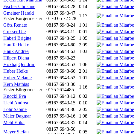
Fischer Christine
08167 6943-28
0.14
Gmeiner Harald
08167 6943-47
1.17
Erster Bürgermeister
0170 65 72 528
Götz Renate
08167 6943-24
1.01
Gresser Ute
08167 6943-11
0.01
Haberl Brigitte
08167 6943-25
1.05
Hauffe Heiko
08167 6943-60
2.09
Hauk Andrea
08167 6943-63
1.03
Hilpert Diana
08167 6943-23
Hoxhaj Qendrim
08167 6943-53
1.06
Huber Heike
08167 6943-66
2.01
Huber Melanie
08167 6943-52
1.01
Kern Mathias
08167 6943-30
1.16
Erster Bürgermeister
0175 2614485
Knöckl Eva
08167 6943-12
0.02
Liebl Andrea
08167 6943-15
0.10
Lohr Sabine
08167 6943-36
2.05
Maier Dagmar
08167 6943-16
1.08
Mehl Erika
08167 6943-35
0.14
08167 6943-50
Meyer Stefan
0.05