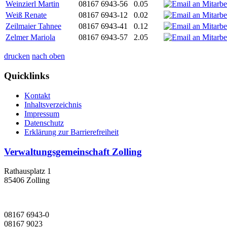
Weinzierl Martin
08167 6943-56
0.05
Weiß Renate
08167 6943-12
0.02
Zeilmaier Tahnee
08167 6943-41
0.12
Zelmer Mariola
08167 6943-57
2.05
drucken
nach oben
Quicklinks
Kontakt
Inhaltsverzeichnis
Impressum
Datenschutz
Erklärung zur Barrierefreiheit
Verwaltungsgemeinschaft Zolling
Rathausplatz 1
85406 Zolling
08167 6943-0
08167 9023