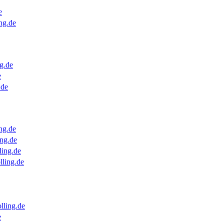
e
ng.de
g.de
e
.de
ng.de
ng.de
ling.de
lling.de
lling.de
e