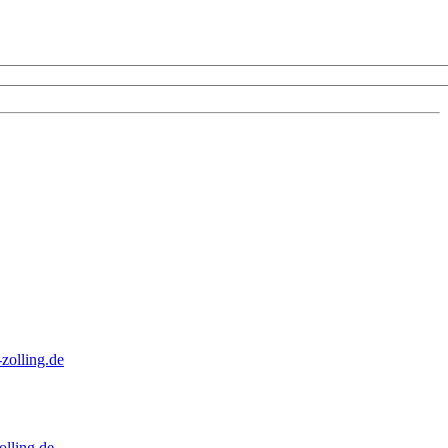
zolling.de
lling.de