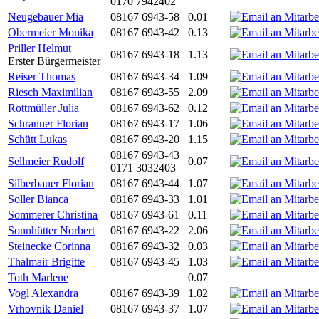
0170 7942402
Neugebauer Mia
08167 6943-58
0.01
Obermeier Monika
08167 6943-42
0.13
Priller Helmut
08167 6943-18
1.13
Erster Bürgermeister
Reiser Thomas
08167 6943-34
1.09
Riesch Maximilian
08167 6943-55
2.09
Rottmüller Julia
08167 6943-62
0.12
Schranner Florian
08167 6943-17
1.06
Schütt Lukas
08167 6943-20
1.15
08167 6943-43
Sellmeier Rudolf
0.07
0171 3032403
Silberbauer Florian
08167 6943-44
1.07
Soller Bianca
08167 6943-33
1.01
Sommerer Christina
08167 6943-61
0.11
Sonnhütter Norbert
08167 6943-22
2.06
Steinecke Corinna
08167 6943-32
0.03
Thalmair Brigitte
08167 6943-45
1.03
Toth Marlene
0.07
Vogl Alexandra
08167 6943-39
1.02
Vrhovnik Daniel
08167 6943-37
1.07