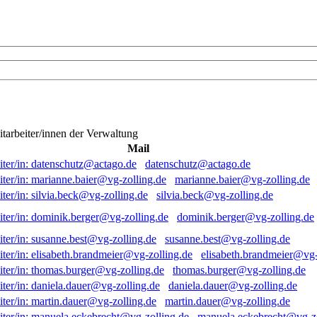
itarbeiter/innen der Verwaltung
Mail
datenschutz@actago.de
marianne.baier@vg-zolling.de
silvia.beck@vg-zolling.de
dominik.berger@vg-zolling.de
susanne.best@vg-zolling.de
elisabeth.brandmeier@vg-
thomas.burger@vg-zolling.de
daniela.dauer@vg-zolling.de
martin.dauer@vg-zolling.de
manuela.eckebrecht@vg-zo