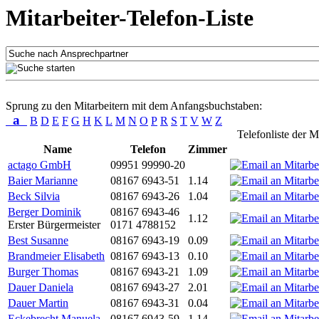
Mitarbeiter-Telefon-Liste
Sprung zu den Mitarbeitern mit dem Anfangsbuchstaben:
a
B
D
E
F
G
H
K
L
M
N
O
P
R
S
T
V
W
Z
Telefonliste der M
Name
Telefon
Zimmer
actago GmbH
09951 99990-20
Baier Marianne
08167 6943-51
1.14
Beck Silvia
08167 6943-26
1.04
Berger Dominik
08167 6943-46
1.12
Erster Bürgermeister
0171 4788152
Best Susanne
08167 6943-19
0.09
Brandmeier Elisabeth
08167 6943-13
0.10
Burger Thomas
08167 6943-21
1.09
Dauer Daniela
08167 6943-27
2.01
Dauer Martin
08167 6943-31
0.04
Eckebrecht Manuela
08167 6943-59
1.14