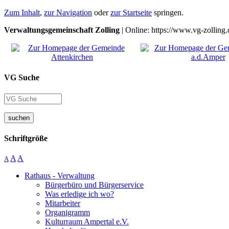
Zum Inhalt
,
zur Navigation
oder
zur Startseite
springen.
Verwaltungsgemeinschaft Zolling
| Online: https://www.vg-zolling.
VG Suche
suchen
Schriftgröße
A
A
A
Rathaus - Verwaltung
Bürgerbüro und Bürgerservice
Was erledige ich wo?
Mitarbeiter
Organigramm
Kulturraum Ampertal e.V.