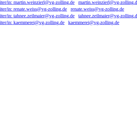
martin.weinzierl@vg-zolling.
renate.weiss@vg-zolling.de
tahnee.zeilmaier@vg-zolling.
kaemmerei@vg-zolling.de