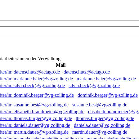
itarbeiter/innen der Verwaltung
Mail
datenschutz@actago.de
marianne.baier@vg-zolling.de
silvia.beck@vg-zolling.de
dominik.berger@vg-zolling.de
susanne.best@vg-zolling.de
elisabeth.brandmeier@vg-
thomas.burger@vg-zolling.de
daniela.dauer@vg-zolling.de
martin.dauer@vg-zolling.de
manuela.eckebrecht@vg-zo