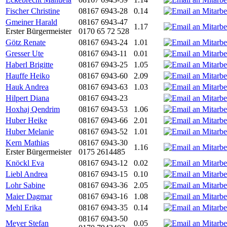
Fischer Christine
08167 6943-28
0.14
Gmeiner Harald
08167 6943-47
1.17
Erster Bürgermeister
0170 65 72 528
Götz Renate
08167 6943-24
1.01
Gresser Ute
08167 6943-11
0.01
Haberl Brigitte
08167 6943-25
1.05
Hauffe Heiko
08167 6943-60
2.09
Hauk Andrea
08167 6943-63
1.03
Hilpert Diana
08167 6943-23
Hoxhaj Qendrim
08167 6943-53
1.06
Huber Heike
08167 6943-66
2.01
Huber Melanie
08167 6943-52
1.01
Kern Mathias
08167 6943-30
1.16
Erster Bürgermeister
0175 2614485
Knöckl Eva
08167 6943-12
0.02
Liebl Andrea
08167 6943-15
0.10
Lohr Sabine
08167 6943-36
2.05
Maier Dagmar
08167 6943-16
1.08
Mehl Erika
08167 6943-35
0.14
08167 6943-50
Meyer Stefan
0.05