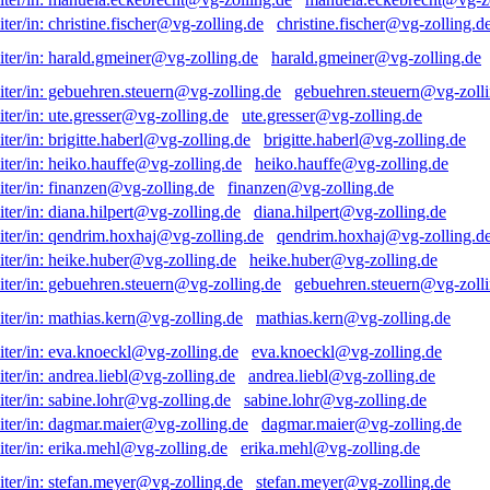
christine.fischer@vg-zolling.d
harald.gmeiner@vg-zolling.de
gebuehren.steuern@vg-zolli
ute.gresser@vg-zolling.de
brigitte.haberl@vg-zolling.de
heiko.hauffe@vg-zolling.de
finanzen@vg-zolling.de
diana.hilpert@vg-zolling.de
qendrim.hoxhaj@vg-zolling.d
heike.huber@vg-zolling.de
gebuehren.steuern@vg-zolli
mathias.kern@vg-zolling.de
eva.knoeckl@vg-zolling.de
andrea.liebl@vg-zolling.de
sabine.lohr@vg-zolling.de
dagmar.maier@vg-zolling.de
erika.mehl@vg-zolling.de
stefan.meyer@vg-zolling.de