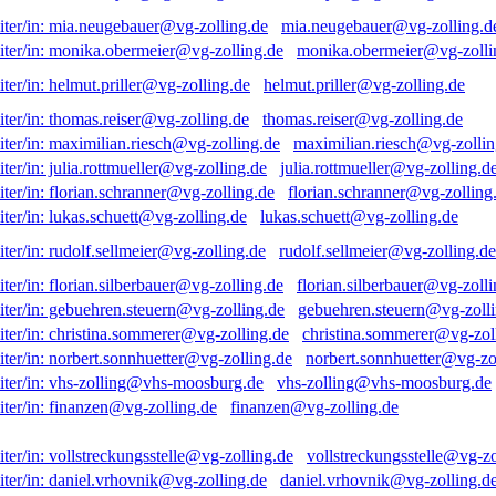
mia.neugebauer@vg-zolling.d
monika.obermeier@vg-zolli
helmut.priller@vg-zolling.de
thomas.reiser@vg-zolling.de
maximilian.riesch@vg-zollin
julia.rottmueller@vg-zolling.d
florian.schranner@vg-zolling
lukas.schuett@vg-zolling.de
rudolf.sellmeier@vg-zolling.de
florian.silberbauer@vg-zolli
gebuehren.steuern@vg-zolli
christina.sommerer@vg-zol
norbert.sonnhuetter@vg-zo
vhs-zolling@vhs-moosburg.de
finanzen@vg-zolling.de
vollstreckungsstelle@vg-zo
daniel.vrhovnik@vg-zolling.d