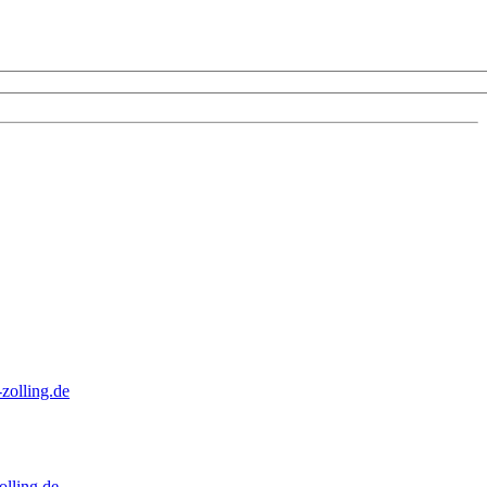
zolling.de
lling.de