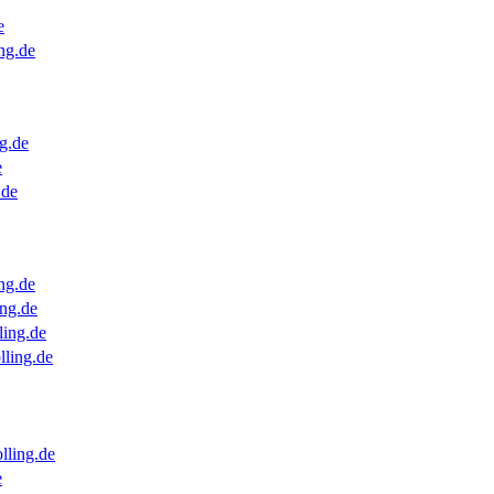
e
ng.de
g.de
e
.de
ng.de
ng.de
ling.de
lling.de
lling.de
e