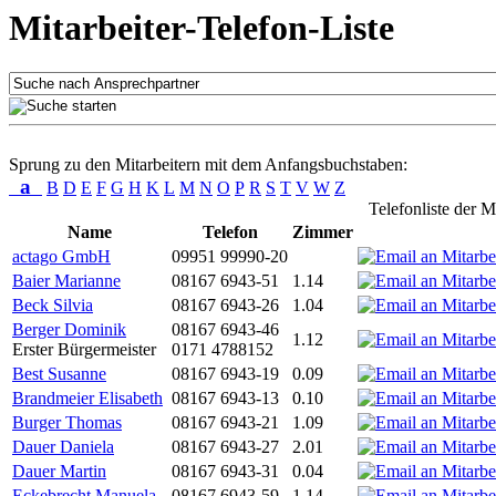
Mitarbeiter-Telefon-Liste
Sprung zu den Mitarbeitern mit dem Anfangsbuchstaben:
a
B
D
E
F
G
H
K
L
M
N
O
P
R
S
T
V
W
Z
Telefonliste der M
Name
Telefon
Zimmer
actago GmbH
09951 99990-20
Baier Marianne
08167 6943-51
1.14
Beck Silvia
08167 6943-26
1.04
Berger Dominik
08167 6943-46
1.12
Erster Bürgermeister
0171 4788152
Best Susanne
08167 6943-19
0.09
Brandmeier Elisabeth
08167 6943-13
0.10
Burger Thomas
08167 6943-21
1.09
Dauer Daniela
08167 6943-27
2.01
Dauer Martin
08167 6943-31
0.04
Eckebrecht Manuela
08167 6943-59
1.14