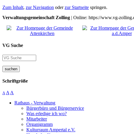
Zum Inhalt
,
zur Navigation
oder
zur Startseite
springen.
Verwaltungsgemeinschaft Zolling
| Online: https://www.vg-zolling.
VG Suche
suchen
Schriftgröße
A
A
A
Rathaus - Verwaltung
Bürgerbüro und Bürgerservice
Was erledige ich wo?
Mitarbeiter
Organigramm
Kulturraum Ampertal e.V.