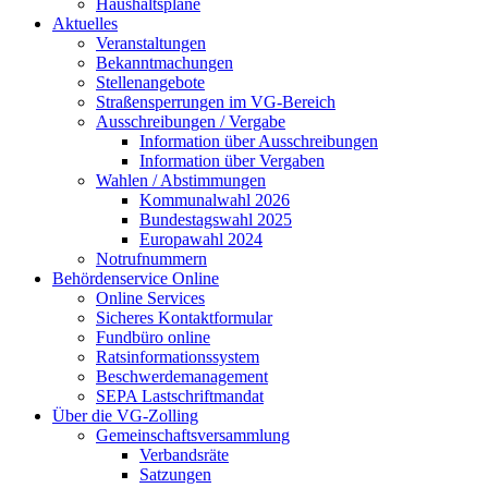
Haushaltspläne
Aktuelles
Veranstaltungen
Bekanntmachungen
Stellenangebote
Straßensperrungen im VG-Bereich
Ausschreibungen / Vergabe
Information über Ausschreibungen
Information über Vergaben
Wahlen / Abstimmungen
Kommunalwahl 2026
Bundestagswahl 2025
Europawahl 2024
Notrufnummern
Behördenservice Online
Online Services
Sicheres Kontaktformular
Fundbüro online
Ratsinformationssystem
Beschwerdemanagement
SEPA Lastschriftmandat
Über die VG-Zolling
Gemeinschaftsversammlung
Verbandsräte
Satzungen