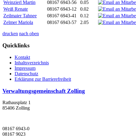
Weinzierl Martin
08167 6943-56
0.05
Weiß Renate
08167 6943-12
0.02
Zeilmaier Tahnee
08167 6943-41
0.12
Zelmer Mariola
08167 6943-57
2.05
drucken
nach oben
Quicklinks
Kontakt
Inhaltsverzeichnis
Impressum
Datenschutz
Erklärung zur Barrierefreiheit
Verwaltungsgemeinschaft Zolling
Rathausplatz 1
85406 Zolling
08167 6943-0
08167 9023