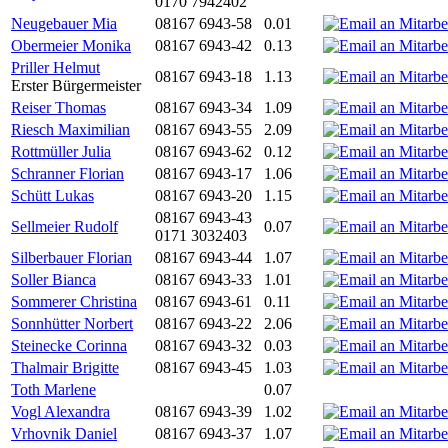
0170 7942402
Neugebauer Mia
08167 6943-58
0.01
Obermeier Monika
08167 6943-42
0.13
Priller Helmut
08167 6943-18
1.13
Erster Bürgermeister
Reiser Thomas
08167 6943-34
1.09
Riesch Maximilian
08167 6943-55
2.09
Rottmüller Julia
08167 6943-62
0.12
Schranner Florian
08167 6943-17
1.06
Schütt Lukas
08167 6943-20
1.15
08167 6943-43
Sellmeier Rudolf
0.07
0171 3032403
Silberbauer Florian
08167 6943-44
1.07
Soller Bianca
08167 6943-33
1.01
Sommerer Christina
08167 6943-61
0.11
Sonnhütter Norbert
08167 6943-22
2.06
Steinecke Corinna
08167 6943-32
0.03
Thalmair Brigitte
08167 6943-45
1.03
Toth Marlene
0.07
Vogl Alexandra
08167 6943-39
1.02
Vrhovnik Daniel
08167 6943-37
1.07