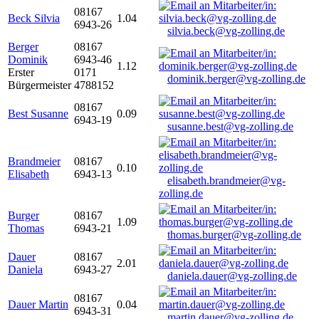
08167
Beck Silvia
1.04
6943-26
silvia.beck@vg-zolling.de
Berger
08167
Dominik
6943-46
1.12
Erster
0171
dominik.berger@vg-zolling.de
Bürgermeister
4788152
08167
Best Susanne
0.09
6943-19
susanne.best@vg-zolling.de
Brandmeier
08167
0.10
Elisabeth
6943-13
elisabeth.brandmeier@vg-
zolling.de
Burger
08167
1.09
Thomas
6943-21
thomas.burger@vg-zolling.de
Dauer
08167
2.01
Daniela
6943-27
daniela.dauer@vg-zolling.de
08167
Dauer Martin
0.04
6943-31
martin.dauer@vg-zolling.de