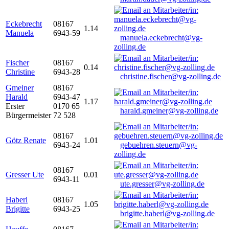
Eckebrecht
08167
1.14
Manuela
6943-59
manuela.eckebrecht@vg-
zolling.de
Fischer
08167
0.14
Christine
6943-28
christine.fischer@vg-zolling.de
Gmeiner
08167
Harald
6943-47
1.17
Erster
0170 65
harald.gmeiner@vg-zolling.de
Bürgermeister
72 528
08167
Götz Renate
1.01
6943-24
gebuehren.steuern@vg-
zolling.de
08167
Gresser Ute
0.01
6943-11
ute.gresser@vg-zolling.de
Haberl
08167
1.05
Brigitte
6943-25
brigitte.haberl@vg-zolling.de