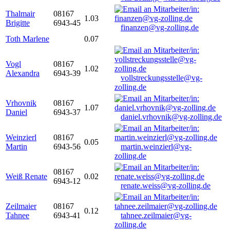
Thalmair
08167
1.03
Brigitte
6943-45
finanzen@vg-zolling.de
Toth Marlene
0.07
Vogl
08167
1.02
Alexandra
6943-39
vollstreckungsstelle@vg-
zolling.de
Vrhovnik
08167
1.07
Daniel
6943-37
daniel.vrhovnik@vg-zolling.de
Weinzierl
08167
0.05
Martin
6943-56
martin.weinzierl@vg-
zolling.de
08167
Weiß Renate
0.02
6943-12
renate.weiss@vg-zolling.de
Zeilmaier
08167
0.12
Tahnee
6943-41
tahnee.zeilmaier@vg-
zolling.de