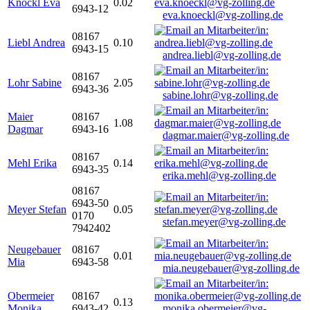
Knöckl Eva
0.02
6943-12
eva.knoeckl@vg-zolling.de
08167
Liebl Andrea
0.10
6943-15
andrea.liebl@vg-zolling.de
08167
Lohr Sabine
2.05
6943-36
sabine.lohr@vg-zolling.de
Maier
08167
1.08
Dagmar
6943-16
dagmar.maier@vg-zolling.de
08167
Mehl Erika
0.14
6943-35
erika.mehl@vg-zolling.de
08167
6943-50
Meyer Stefan
0.05
0170
stefan.meyer@vg-zolling.de
7942402
Neugebauer
08167
0.01
Mia
6943-58
mia.neugebauer@vg-zolling.de
Obermeier
08167
0.13
Monika
6943-42
monika.obermeier@vg-