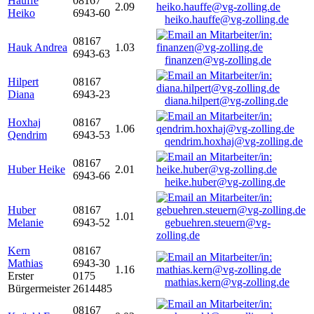
Hauffe
08167
2.09
Heiko
6943-60
heiko.hauffe@vg-zolling.de
08167
Hauk Andrea
1.03
6943-63
finanzen@vg-zolling.de
Hilpert
08167
Diana
6943-23
diana.hilpert@vg-zolling.de
Hoxhaj
08167
1.06
Qendrim
6943-53
qendrim.hoxhaj@vg-zolling.de
08167
Huber Heike
2.01
6943-66
heike.huber@vg-zolling.de
Huber
08167
1.01
Melanie
6943-52
gebuehren.steuern@vg-
zolling.de
Kern
08167
Mathias
6943-30
1.16
Erster
0175
mathias.kern@vg-zolling.de
Bürgermeister
2614485
08167