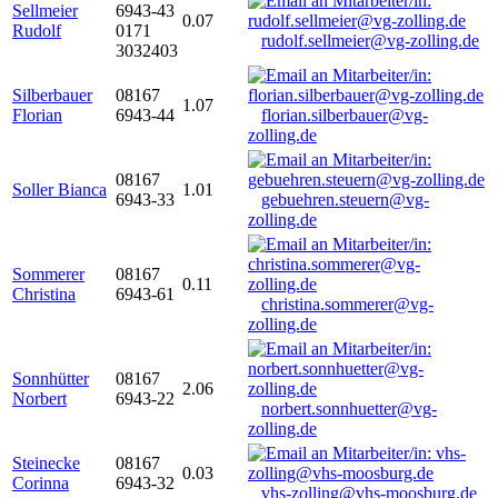
Sellmeier
6943-43
0.07
Rudolf
0171
rudolf.sellmeier@vg-zolling.de
3032403
Silberbauer
08167
1.07
Florian
6943-44
florian.silberbauer@vg-
zolling.de
08167
Soller Bianca
1.01
6943-33
gebuehren.steuern@vg-
zolling.de
Sommerer
08167
0.11
Christina
6943-61
christina.sommerer@vg-
zolling.de
Sonnhütter
08167
2.06
Norbert
6943-22
norbert.sonnhuetter@vg-
zolling.de
Steinecke
08167
0.03
Corinna
6943-32
vhs-zolling@vhs-moosburg.de