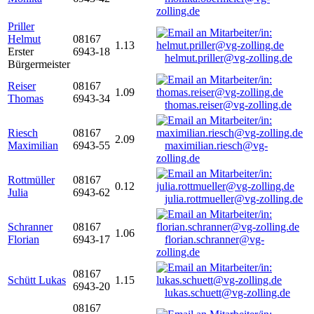
zolling.de
Priller
Helmut
08167
1.13
Erster
6943-18
helmut.priller@vg-zolling.de
Bürgermeister
Reiser
08167
1.09
Thomas
6943-34
thomas.reiser@vg-zolling.de
Riesch
08167
2.09
Maximilian
6943-55
maximilian.riesch@vg-
zolling.de
Rottmüller
08167
0.12
Julia
6943-62
julia.rottmueller@vg-zolling.de
Schranner
08167
1.06
Florian
6943-17
florian.schranner@vg-
zolling.de
08167
Schütt Lukas
1.15
6943-20
lukas.schuett@vg-zolling.de
08167