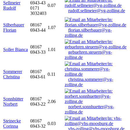
Sellmeier
6943-43
0.07
Rudolf
0171
rudolf.sellmeier@vg-zolling.de
3032403
Silberbauer
08167
1.07
Florian
6943-44
florian.silberbauer@vg-
zolling.de
08167
Soller Bianca
1.01
6943-33
gebuehren.steuern@vg-
zolling.de
Sommerer
08167
0.11
Christina
6943-61
christina.sommerer@vg-
zolling.de
Sonnhütter
08167
2.06
Norbert
6943-22
norbert.sonnhuetter@vg-
zolling.de
Steinecke
08167
0.03
Corinna
6943-32
vhs-zolling@vhs-moosburg.de