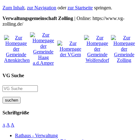
Zum Inhalt
,
zur Navigation
oder
zur Startseite
springen.
Verwaltungsgemeinschaft Zolling
| Online: https://www.vg-
zolling.de/
VG Suche
suchen
Schriftgröße
A
A
A
Rathaus - Verwaltung