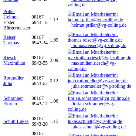
zolling.de
Priller
Helmut
08167
1.13
Erster
6943-18
helmut.priller@vg-zolling.de
Bürgermeister
Reiser
08167
1.09
Thomas
6943-34
thomas.reiser@vg-zolling.de
Riesch
08167
2.09
Maximilian
6943-55
maximilian.riesch@vg-
zolling.de
Rottmüller
08167
0.12
Julia
6943-62
julia.rottmueller@vg-zolling.de
Schranner
08167
1.06
Florian
6943-17
florian.schranner@vg-
zolling.de
08167
Schütt Lukas
1.15
6943-20
lukas.schuett@vg-zolling.de
08167