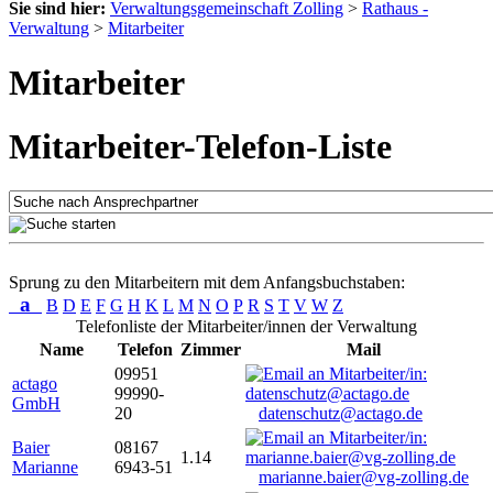
Sie sind hier:
Verwaltungsgemeinschaft Zolling
>
Rathaus -
Verwaltung
>
Mitarbeiter
Mitarbeiter
Mitarbeiter-Telefon-Liste
Sprung zu den Mitarbeitern mit dem Anfangsbuchstaben:
a
B
D
E
F
G
H
K
L
M
N
O
P
R
S
T
V
W
Z
Telefonliste der Mitarbeiter/innen der Verwaltung
Name
Telefon
Zimmer
Mail
09951
actago
99990-
GmbH
20
datenschutz@actago.de
Baier
08167
1.14
Marianne
6943-51
marianne.baier@vg-zolling.de