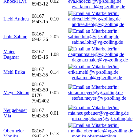
Knöckl Eva
0.02
6943-12
eva.knoeckl@vg-zolling.de
08167
Liebl Andrea
0.10
6943-15
andrea.liebl@vg-zolling.de
08167
Lohr Sabine
2.05
6943-36
sabine.lohr@vg-zolling.de
Maier
08167
1.08
Dagmar
6943-16
dagmar.maier@vg-zolling.de
08167
Mehl Erika
0.14
6943-35
erika.mehl@vg-zolling.de
08167
6943-50
Meyer Stefan
0.05
0170
stefan.meyer@vg-zolling.de
7942402
Neugebauer
08167
0.01
Mia
6943-58
mia.neugebauer@vg-zolling.de
Obermeier
08167
0.13
Monika
6943-42
monika.obermeier@vg-