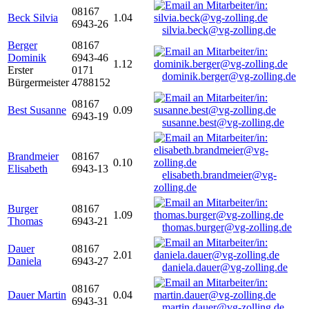
08167
Beck Silvia
1.04
6943-26
silvia.beck@vg-zolling.de
Berger
08167
Dominik
6943-46
1.12
Erster
0171
dominik.berger@vg-zolling.de
Bürgermeister
4788152
08167
Best Susanne
0.09
6943-19
susanne.best@vg-zolling.de
Brandmeier
08167
0.10
Elisabeth
6943-13
elisabeth.brandmeier@vg-
zolling.de
Burger
08167
1.09
Thomas
6943-21
thomas.burger@vg-zolling.de
Dauer
08167
2.01
Daniela
6943-27
daniela.dauer@vg-zolling.de
08167
Dauer Martin
0.04
6943-31
martin.dauer@vg-zolling.de