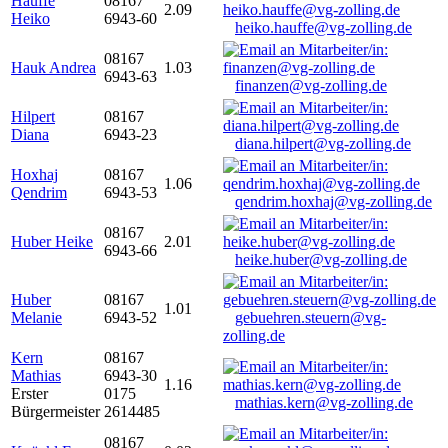
Hauffe
08167
2.09
Heiko
6943-60
heiko.hauffe@vg-zolling.de
08167
Hauk Andrea
1.03
6943-63
finanzen@vg-zolling.de
Hilpert
08167
Diana
6943-23
diana.hilpert@vg-zolling.de
Hoxhaj
08167
1.06
Qendrim
6943-53
qendrim.hoxhaj@vg-zolling.de
08167
Huber Heike
2.01
6943-66
heike.huber@vg-zolling.de
Huber
08167
1.01
Melanie
6943-52
gebuehren.steuern@vg-
zolling.de
Kern
08167
Mathias
6943-30
1.16
Erster
0175
mathias.kern@vg-zolling.de
Bürgermeister
2614485
08167