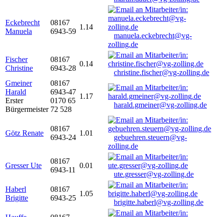
Eckebrecht
08167
1.14
Manuela
6943-59
manuela.eckebrecht@vg-
zolling.de
Fischer
08167
0.14
Christine
6943-28
christine.fischer@vg-zolling.de
Gmeiner
08167
Harald
6943-47
1.17
Erster
0170 65
harald.gmeiner@vg-zolling.de
Bürgermeister
72 528
08167
Götz Renate
1.01
6943-24
gebuehren.steuern@vg-
zolling.de
08167
Gresser Ute
0.01
6943-11
ute.gresser@vg-zolling.de
Haberl
08167
1.05
Brigitte
6943-25
brigitte.haberl@vg-zolling.de