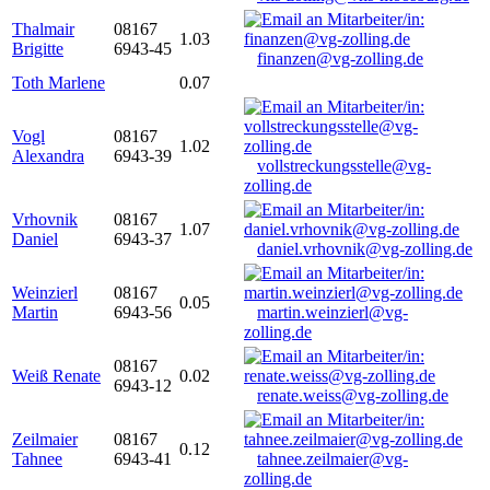
Thalmair
08167
1.03
Brigitte
6943-45
finanzen@vg-zolling.de
Toth Marlene
0.07
Vogl
08167
1.02
Alexandra
6943-39
vollstreckungsstelle@vg-
zolling.de
Vrhovnik
08167
1.07
Daniel
6943-37
daniel.vrhovnik@vg-zolling.de
Weinzierl
08167
0.05
Martin
6943-56
martin.weinzierl@vg-
zolling.de
08167
Weiß Renate
0.02
6943-12
renate.weiss@vg-zolling.de
Zeilmaier
08167
0.12
Tahnee
6943-41
tahnee.zeilmaier@vg-
zolling.de