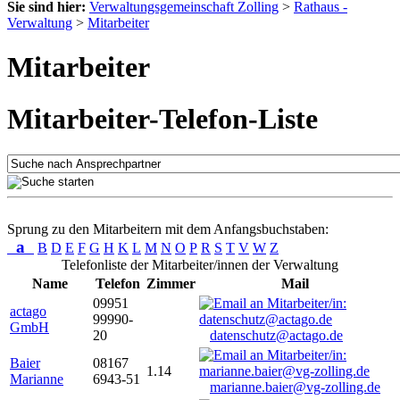
Sie sind hier:
Verwaltungsgemeinschaft Zolling
>
Rathaus -
Verwaltung
>
Mitarbeiter
Mitarbeiter
Mitarbeiter-Telefon-Liste
Sprung zu den Mitarbeitern mit dem Anfangsbuchstaben:
a
B
D
E
F
G
H
K
L
M
N
O
P
R
S
T
V
W
Z
Telefonliste der Mitarbeiter/innen der Verwaltung
Name
Telefon
Zimmer
Mail
09951
actago
99990-
GmbH
20
datenschutz@actago.de
Baier
08167
1.14
Marianne
6943-51
marianne.baier@vg-zolling.de