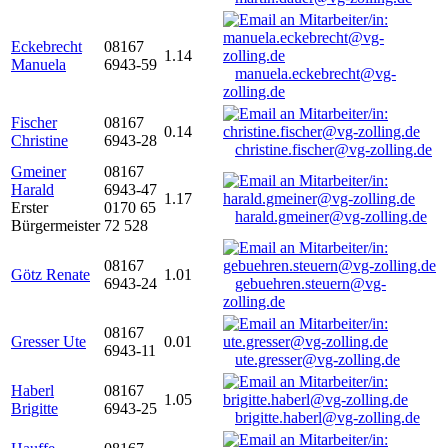
Eckebrecht
08167
1.14
Manuela
6943-59
manuela.eckebrecht@vg-
zolling.de
Fischer
08167
0.14
Christine
6943-28
christine.fischer@vg-zolling.de
Gmeiner
08167
Harald
6943-47
1.17
Erster
0170 65
harald.gmeiner@vg-zolling.de
Bürgermeister
72 528
08167
Götz Renate
1.01
6943-24
gebuehren.steuern@vg-
zolling.de
08167
Gresser Ute
0.01
6943-11
ute.gresser@vg-zolling.de
Haberl
08167
1.05
Brigitte
6943-25
brigitte.haberl@vg-zolling.de