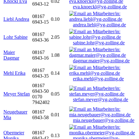
Knöckl Eva
0.02
6943-12
eva.knoeckl@vg-zolling.de
08167
Liebl Andrea
0.10
6943-15
andrea.liebl@vg-zolling.de
08167
Lohr Sabine
2.05
6943-36
sabine.lohr@vg-zolling.de
Maier
08167
1.08
Dagmar
6943-16
dagmar.maier@vg-zolling.de
08167
Mehl Erika
0.14
6943-35
erika.mehl@vg-zolling.de
08167
6943-50
Meyer Stefan
0.05
0170
stefan.meyer@vg-zolling.de
7942402
Neugebauer
08167
0.01
Mia
6943-58
mia.neugebauer@vg-zolling.de
Obermeier
08167
0.13
Monika
6943-42
monika.obermeier@vg-