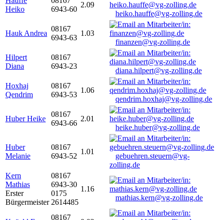
Hauffe
08167
2.09
Heiko
6943-60
heiko.hauffe@vg-zolling.de
08167
Hauk Andrea
1.03
6943-63
finanzen@vg-zolling.de
Hilpert
08167
Diana
6943-23
diana.hilpert@vg-zolling.de
Hoxhaj
08167
1.06
Qendrim
6943-53
qendrim.hoxhaj@vg-zolling.de
08167
Huber Heike
2.01
6943-66
heike.huber@vg-zolling.de
Huber
08167
1.01
Melanie
6943-52
gebuehren.steuern@vg-
zolling.de
Kern
08167
Mathias
6943-30
1.16
Erster
0175
mathias.kern@vg-zolling.de
Bürgermeister
2614485
08167