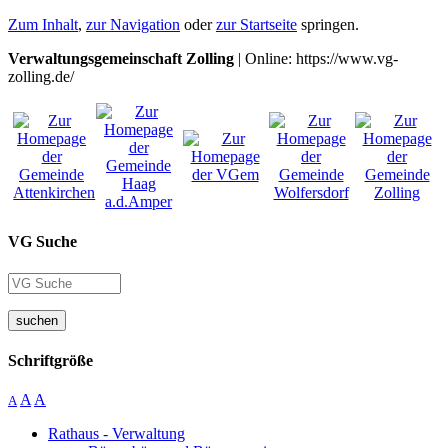
Zum Inhalt
,
zur Navigation
oder
zur Startseite
springen.
Verwaltungsgemeinschaft Zolling
| Online: https://www.vg-
zolling.de/
VG Suche
suchen
Schriftgröße
A
A
A
Rathaus - Verwaltung