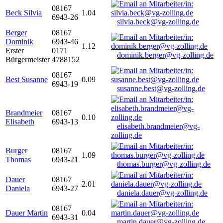
08167
Beck Silvia
1.04
6943-26
silvia.beck@vg-zolling.de
Berger
08167
Dominik
6943-46
1.12
Erster
0171
dominik.berger@vg-zolling.de
Bürgermeister
4788152
08167
Best Susanne
0.09
6943-19
susanne.best@vg-zolling.de
Brandmeier
08167
0.10
Elisabeth
6943-13
elisabeth.brandmeier@vg-
zolling.de
Burger
08167
1.09
Thomas
6943-21
thomas.burger@vg-zolling.de
Dauer
08167
2.01
Daniela
6943-27
daniela.dauer@vg-zolling.de
08167
Dauer Martin
0.04
6943-31
martin.dauer@vg-zolling.de