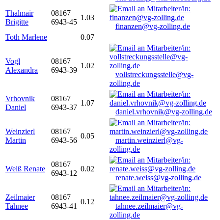
Thalmair
08167
1.03
Brigitte
6943-45
finanzen@vg-zolling.de
Toth Marlene
0.07
Vogl
08167
1.02
Alexandra
6943-39
vollstreckungsstelle@vg-
zolling.de
Vrhovnik
08167
1.07
Daniel
6943-37
daniel.vrhovnik@vg-zolling.de
Weinzierl
08167
0.05
Martin
6943-56
martin.weinzierl@vg-
zolling.de
08167
Weiß Renate
0.02
6943-12
renate.weiss@vg-zolling.de
Zeilmaier
08167
0.12
Tahnee
6943-41
tahnee.zeilmaier@vg-
zolling.de