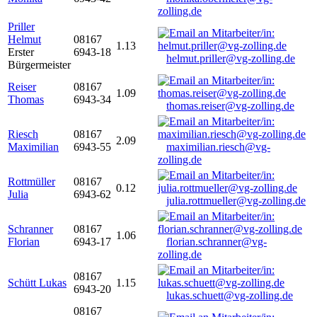
zolling.de
Priller
Helmut
08167
1.13
Erster
6943-18
helmut.priller@vg-zolling.de
Bürgermeister
Reiser
08167
1.09
Thomas
6943-34
thomas.reiser@vg-zolling.de
Riesch
08167
2.09
Maximilian
6943-55
maximilian.riesch@vg-
zolling.de
Rottmüller
08167
0.12
Julia
6943-62
julia.rottmueller@vg-zolling.de
Schranner
08167
1.06
Florian
6943-17
florian.schranner@vg-
zolling.de
08167
Schütt Lukas
1.15
6943-20
lukas.schuett@vg-zolling.de
08167