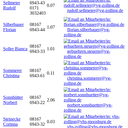
Sellmeier
6943-43
0.07
Rudolf
0171
rudolf.sellmeier@vg-zolling.de
3032403
Silberbauer
08167
1.07
Florian
6943-44
florian.silberbauer@vg-
zolling.de
08167
Soller Bianca
1.01
6943-33
gebuehren.steuern@vg-
zolling.de
Sommerer
08167
0.11
Christina
6943-61
christina.sommerer@vg-
zolling.de
Sonnhütter
08167
2.06
Norbert
6943-22
norbert.sonnhuetter@vg-
zolling.de
Steinecke
08167
0.03
Corinna
6943-32
vhs-zolling@vhs-moosburg.de