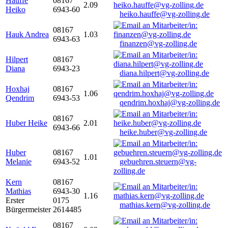
Hauffe
08167
2.09
Heiko
6943-60
heiko.hauffe@vg-zolling.de
08167
Hauk Andrea
1.03
6943-63
finanzen@vg-zolling.de
Hilpert
08167
Diana
6943-23
diana.hilpert@vg-zolling.de
Hoxhaj
08167
1.06
Qendrim
6943-53
qendrim.hoxhaj@vg-zolling.de
08167
Huber Heike
2.01
6943-66
heike.huber@vg-zolling.de
Huber
08167
1.01
Melanie
6943-52
gebuehren.steuern@vg-
zolling.de
Kern
08167
Mathias
6943-30
1.16
Erster
0175
mathias.kern@vg-zolling.de
Bürgermeister
2614485
08167