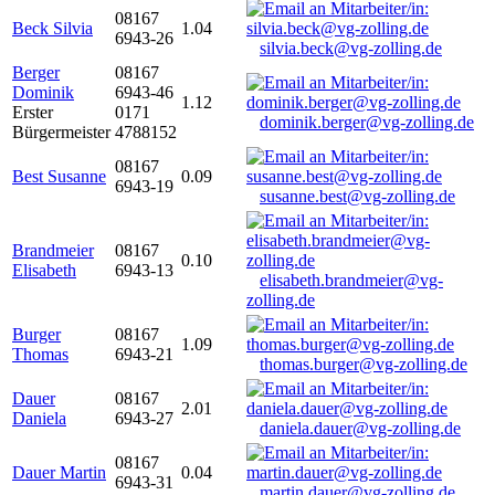
08167
Beck Silvia
1.04
6943-26
silvia.beck@vg-zolling.de
Berger
08167
Dominik
6943-46
1.12
Erster
0171
dominik.berger@vg-zolling.de
Bürgermeister
4788152
08167
Best Susanne
0.09
6943-19
susanne.best@vg-zolling.de
Brandmeier
08167
0.10
Elisabeth
6943-13
elisabeth.brandmeier@vg-
zolling.de
Burger
08167
1.09
Thomas
6943-21
thomas.burger@vg-zolling.de
Dauer
08167
2.01
Daniela
6943-27
daniela.dauer@vg-zolling.de
08167
Dauer Martin
0.04
6943-31
martin.dauer@vg-zolling.de