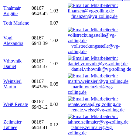
Thalmair
08167
1.03
Brigitte
6943-45
finanzen@vg-zolling.de
Toth Marlene
0.07
Vogl
08167
1.02
Alexandra
6943-39
vollstreckungsstelle@vg-
zolling.de
Vrhovnik
08167
1.07
Daniel
6943-37
daniel.vrhovnik@vg-zolling.de
Weinzierl
08167
0.05
Martin
6943-56
martin.weinzierl@vg-
zolling.de
08167
Weiß Renate
0.02
6943-12
renate.weiss@vg-zolling.de
Zeilmaier
08167
0.12
Tahnee
6943-41
tahnee.zeilmaier@vg-
zolling.de