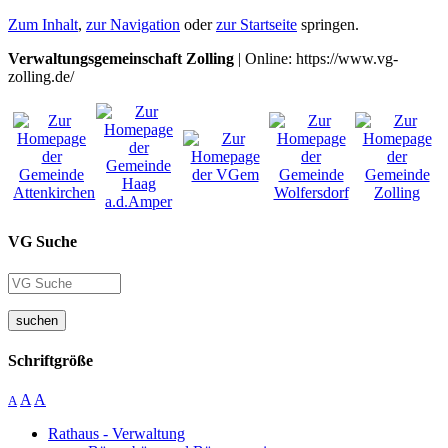
Zum Inhalt
,
zur Navigation
oder
zur Startseite
springen.
Verwaltungsgemeinschaft Zolling
| Online: https://www.vg-
zolling.de/
VG Suche
suchen
Schriftgröße
A
A
A
Rathaus - Verwaltung