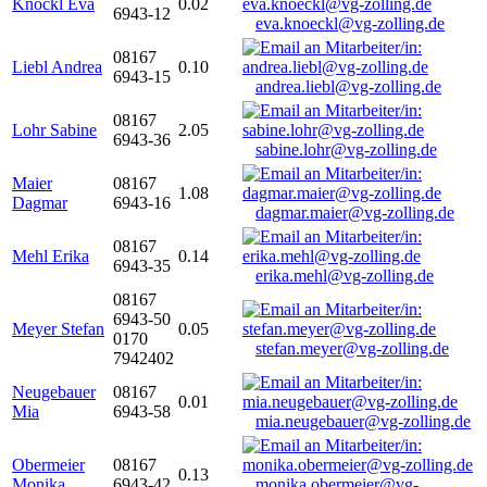
Knöckl Eva
0.02
6943-12
eva.knoeckl@vg-zolling.de
08167
Liebl Andrea
0.10
6943-15
andrea.liebl@vg-zolling.de
08167
Lohr Sabine
2.05
6943-36
sabine.lohr@vg-zolling.de
Maier
08167
1.08
Dagmar
6943-16
dagmar.maier@vg-zolling.de
08167
Mehl Erika
0.14
6943-35
erika.mehl@vg-zolling.de
08167
6943-50
Meyer Stefan
0.05
0170
stefan.meyer@vg-zolling.de
7942402
Neugebauer
08167
0.01
Mia
6943-58
mia.neugebauer@vg-zolling.de
Obermeier
08167
0.13
Monika
6943-42
monika.obermeier@vg-