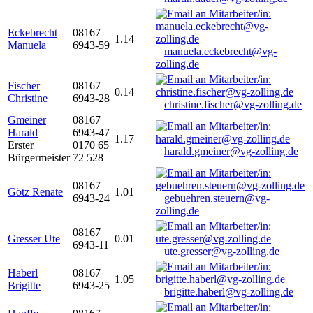
Eckebrecht
08167
1.14
Manuela
6943-59
manuela.eckebrecht@vg-
zolling.de
Fischer
08167
0.14
Christine
6943-28
christine.fischer@vg-zolling.de
Gmeiner
08167
Harald
6943-47
1.17
Erster
0170 65
harald.gmeiner@vg-zolling.de
Bürgermeister
72 528
08167
Götz Renate
1.01
6943-24
gebuehren.steuern@vg-
zolling.de
08167
Gresser Ute
0.01
6943-11
ute.gresser@vg-zolling.de
Haberl
08167
1.05
Brigitte
6943-25
brigitte.haberl@vg-zolling.de