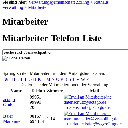
Sie sind hier:
Verwaltungsgemeinschaft Zolling
>
Rathaus -
Verwaltung
>
Mitarbeiter
Mitarbeiter
Mitarbeiter-Telefon-Liste
Sprung zu den Mitarbeitern mit dem Anfangsbuchstaben:
a
B
D
E
F
G
H
K
L
M
N
O
P
R
S
T
V
W
Z
Telefonliste der Mitarbeiter/innen der Verwaltung
Name
Telefon
Zimmer
Mail
09951
actago
99990-
GmbH
20
datenschutz@actago.de
Baier
08167
1.14
Marianne
6943-51
marianne.baier@vg-zolling.de