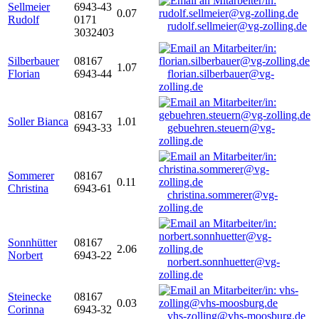
Sellmeier
6943-43
0.07
Rudolf
0171
rudolf.sellmeier@vg-zolling.de
3032403
Silberbauer
08167
1.07
Florian
6943-44
florian.silberbauer@vg-
zolling.de
08167
Soller Bianca
1.01
6943-33
gebuehren.steuern@vg-
zolling.de
Sommerer
08167
0.11
Christina
6943-61
christina.sommerer@vg-
zolling.de
Sonnhütter
08167
2.06
Norbert
6943-22
norbert.sonnhuetter@vg-
zolling.de
Steinecke
08167
0.03
Corinna
6943-32
vhs-zolling@vhs-moosburg.de