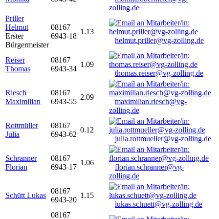
zolling.de
Priller
Helmut
08167
1.13
Erster
6943-18
helmut.priller@vg-zolling.de
Bürgermeister
Reiser
08167
1.09
Thomas
6943-34
thomas.reiser@vg-zolling.de
Riesch
08167
2.09
Maximilian
6943-55
maximilian.riesch@vg-
zolling.de
Rottmüller
08167
0.12
Julia
6943-62
julia.rottmueller@vg-zolling.de
Schranner
08167
1.06
Florian
6943-17
florian.schranner@vg-
zolling.de
08167
Schütt Lukas
1.15
6943-20
lukas.schuett@vg-zolling.de
08167