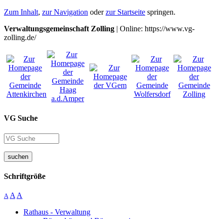
Zum Inhalt
,
zur Navigation
oder
zur Startseite
springen.
Verwaltungsgemeinschaft Zolling
| Online: https://www.vg-
zolling.de/
VG Suche
suchen
Schriftgröße
A
A
A
Rathaus - Verwaltung