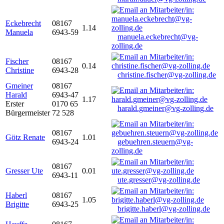
Eckebrecht
08167
1.14
Manuela
6943-59
manuela.eckebrecht@vg-
zolling.de
Fischer
08167
0.14
Christine
6943-28
christine.fischer@vg-zolling.de
Gmeiner
08167
Harald
6943-47
1.17
Erster
0170 65
harald.gmeiner@vg-zolling.de
Bürgermeister
72 528
08167
Götz Renate
1.01
6943-24
gebuehren.steuern@vg-
zolling.de
08167
Gresser Ute
0.01
6943-11
ute.gresser@vg-zolling.de
Haberl
08167
1.05
Brigitte
6943-25
brigitte.haberl@vg-zolling.de