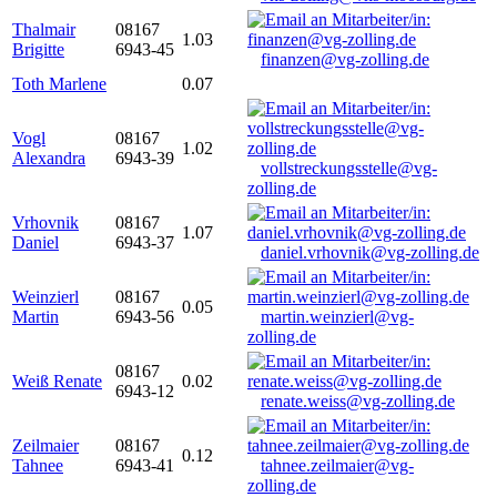
Thalmair
08167
1.03
Brigitte
6943-45
finanzen@vg-zolling.de
Toth Marlene
0.07
Vogl
08167
1.02
Alexandra
6943-39
vollstreckungsstelle@vg-
zolling.de
Vrhovnik
08167
1.07
Daniel
6943-37
daniel.vrhovnik@vg-zolling.de
Weinzierl
08167
0.05
Martin
6943-56
martin.weinzierl@vg-
zolling.de
08167
Weiß Renate
0.02
6943-12
renate.weiss@vg-zolling.de
Zeilmaier
08167
0.12
Tahnee
6943-41
tahnee.zeilmaier@vg-
zolling.de