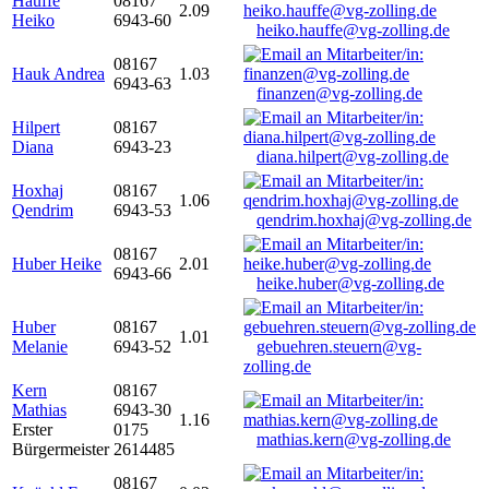
Hauffe
08167
2.09
Heiko
6943-60
heiko.hauffe@vg-zolling.de
08167
Hauk Andrea
1.03
6943-63
finanzen@vg-zolling.de
Hilpert
08167
Diana
6943-23
diana.hilpert@vg-zolling.de
Hoxhaj
08167
1.06
Qendrim
6943-53
qendrim.hoxhaj@vg-zolling.de
08167
Huber Heike
2.01
6943-66
heike.huber@vg-zolling.de
Huber
08167
1.01
Melanie
6943-52
gebuehren.steuern@vg-
zolling.de
Kern
08167
Mathias
6943-30
1.16
Erster
0175
mathias.kern@vg-zolling.de
Bürgermeister
2614485
08167