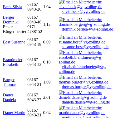
08167
Beck Silvia
1.04
6943-26
silvia.beck@vg-zolling.de
Berger
08167
Dominik
6943-46
1.12
Erster
0171
dominik.berger@vg-zolling.de
Bürgermeister
4788152
08167
Best Susanne
0.09
6943-19
susanne.best@vg-zolling.de
Brandmeier
08167
0.10
Elisabeth
6943-13
elisabeth.brandmeier@vg-
zolling.de
Burger
08167
1.09
Thomas
6943-21
thomas.burger@vg-zolling.de
Dauer
08167
2.01
Daniela
6943-27
daniela.dauer@vg-zolling.de
08167
Dauer Martin
0.04
6943-31
martin.dauer@vg-zolling.de