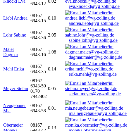
Knöckl Eva
0.02
6943-12
eva.knoeckl@vg-zolling.de
08167
Liebl Andrea
0.10
6943-15
andrea.liebl@vg-zolling.de
08167
Lohr Sabine
2.05
6943-36
sabine.lohr@vg-zolling.de
Maier
08167
1.08
Dagmar
6943-16
dagmar.maier@vg-zolling.de
08167
Mehl Erika
0.14
6943-35
erika.mehl@vg-zolling.de
08167
6943-50
Meyer Stefan
0.05
0170
stefan.meyer@vg-zolling.de
7942402
Neugebauer
08167
0.01
Mia
6943-58
mia.neugebauer@vg-zolling.de
Obermeier
08167
0.13
Monika
6943-42
monika.obermeier@vg-