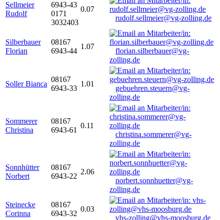
Sellmeier
6943-43
0.07
Rudolf
0171
rudolf.sellmeier@vg-zolling.de
3032403
Silberbauer
08167
1.07
Florian
6943-44
florian.silberbauer@vg-
zolling.de
08167
Soller Bianca
1.01
6943-33
gebuehren.steuern@vg-
zolling.de
Sommerer
08167
0.11
Christina
6943-61
christina.sommerer@vg-
zolling.de
Sonnhütter
08167
2.06
Norbert
6943-22
norbert.sonnhuetter@vg-
zolling.de
Steinecke
08167
0.03
Corinna
6943-32
vhs-zolling@vhs-moosburg.de