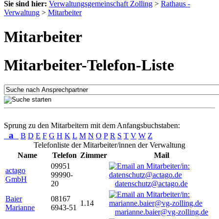
Sie sind hier:
Verwaltungsgemeinschaft Zolling
>
Rathaus -
Verwaltung
>
Mitarbeiter
Mitarbeiter
Mitarbeiter-Telefon-Liste
Sprung zu den Mitarbeitern mit dem Anfangsbuchstaben:
a
B
D
E
F
G
H
K
L
M
N
O
P
R
S
T
V
W
Z
Telefonliste der Mitarbeiter/innen der Verwaltung
Name
Telefon
Zimmer
Mail
09951
actago
99990-
GmbH
20
datenschutz@actago.de
Baier
08167
1.14
Marianne
6943-51
marianne.baier@vg-zolling.de