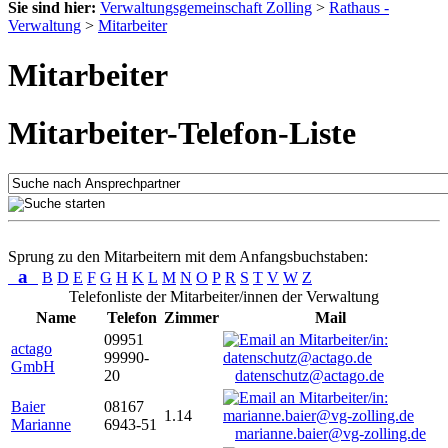
Sie sind hier:
Verwaltungsgemeinschaft Zolling
>
Rathaus -
Verwaltung
>
Mitarbeiter
Mitarbeiter
Mitarbeiter-Telefon-Liste
Sprung zu den Mitarbeitern mit dem Anfangsbuchstaben:
a
B
D
E
F
G
H
K
L
M
N
O
P
R
S
T
V
W
Z
Telefonliste der Mitarbeiter/innen der Verwaltung
Name
Telefon
Zimmer
Mail
09951
actago
99990-
GmbH
20
datenschutz@actago.de
Baier
08167
1.14
Marianne
6943-51
marianne.baier@vg-zolling.de