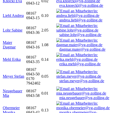
Knöckl Eva
0.02
6943-12
eva.knoeckl@vg-zolling.de
08167
Liebl Andrea
0.10
6943-15
andrea.liebl@vg-zolling.de
08167
Lohr Sabine
2.05
6943-36
sabine.lohr@vg-zolling.de
Maier
08167
1.08
Dagmar
6943-16
dagmar.maier@vg-zolling.de
08167
Mehl Erika
0.14
6943-35
erika.mehl@vg-zolling.de
08167
6943-50
Meyer Stefan
0.05
0170
stefan.meyer@vg-zolling.de
7942402
Neugebauer
08167
0.01
Mia
6943-58
mia.neugebauer@vg-zolling.de
Obermeier
08167
0.13
Monika
6943-42
monika.obermeier@vg-