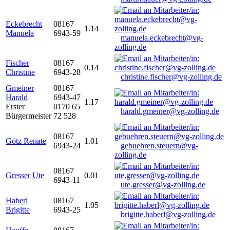
Eckebrecht
08167
1.14
Manuela
6943-59
manuela.eckebrecht@vg-
zolling.de
Fischer
08167
0.14
Christine
6943-28
christine.fischer@vg-zolling.de
Gmeiner
08167
Harald
6943-47
1.17
Erster
0170 65
harald.gmeiner@vg-zolling.de
Bürgermeister
72 528
08167
Götz Renate
1.01
6943-24
gebuehren.steuern@vg-
zolling.de
08167
Gresser Ute
0.01
6943-11
ute.gresser@vg-zolling.de
Haberl
08167
1.05
Brigitte
6943-25
brigitte.haberl@vg-zolling.de