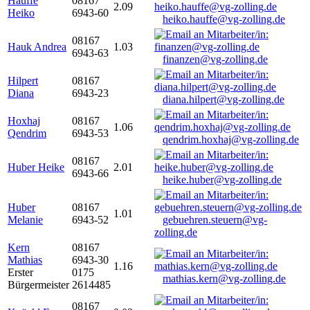
Hauffe
08167
2.09
Heiko
6943-60
heiko.hauffe@vg-zolling.de
08167
Hauk Andrea
1.03
6943-63
finanzen@vg-zolling.de
Hilpert
08167
Diana
6943-23
diana.hilpert@vg-zolling.de
Hoxhaj
08167
1.06
Qendrim
6943-53
qendrim.hoxhaj@vg-zolling.de
08167
Huber Heike
2.01
6943-66
heike.huber@vg-zolling.de
Huber
08167
1.01
Melanie
6943-52
gebuehren.steuern@vg-
zolling.de
Kern
08167
Mathias
6943-30
1.16
Erster
0175
mathias.kern@vg-zolling.de
Bürgermeister
2614485
08167