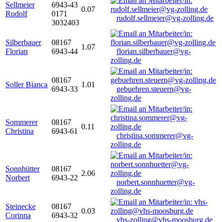
Sellmeier
6943-43
0.07
Rudolf
0171
rudolf.sellmeier@vg-zolling.de
3032403
Silberbauer
08167
1.07
Florian
6943-44
florian.silberbauer@vg-
zolling.de
08167
Soller Bianca
1.01
6943-33
gebuehren.steuern@vg-
zolling.de
Sommerer
08167
0.11
Christina
6943-61
christina.sommerer@vg-
zolling.de
Sonnhütter
08167
2.06
Norbert
6943-22
norbert.sonnhuetter@vg-
zolling.de
Steinecke
08167
0.03
Corinna
6943-32
vhs-zolling@vhs-moosburg.de