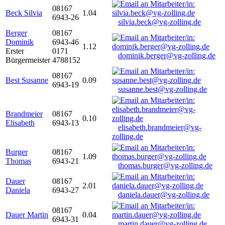
08167
Beck Silvia
1.04
6943-26
silvia.beck@vg-zolling.de
Berger
08167
Dominik
6943-46
1.12
Erster
0171
dominik.berger@vg-zolling.de
Bürgermeister
4788152
08167
Best Susanne
0.09
6943-19
susanne.best@vg-zolling.de
Brandmeier
08167
0.10
Elisabeth
6943-13
elisabeth.brandmeier@vg-
zolling.de
Burger
08167
1.09
Thomas
6943-21
thomas.burger@vg-zolling.de
Dauer
08167
2.01
Daniela
6943-27
daniela.dauer@vg-zolling.de
08167
Dauer Martin
0.04
6943-31
martin.dauer@vg-zolling.de