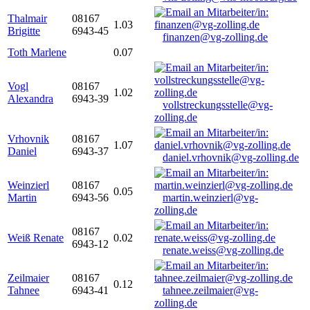
Thalmair
08167
1.03
Brigitte
6943-45
finanzen@vg-zolling.de
Toth Marlene
0.07
Vogl
08167
1.02
Alexandra
6943-39
vollstreckungsstelle@vg-
zolling.de
Vrhovnik
08167
1.07
Daniel
6943-37
daniel.vrhovnik@vg-zolling.de
Weinzierl
08167
0.05
Martin
6943-56
martin.weinzierl@vg-
zolling.de
08167
Weiß Renate
0.02
6943-12
renate.weiss@vg-zolling.de
Zeilmaier
08167
0.12
Tahnee
6943-41
tahnee.zeilmaier@vg-
zolling.de