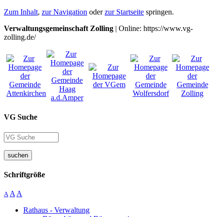
Zum Inhalt
,
zur Navigation
oder
zur Startseite
springen.
Verwaltungsgemeinschaft Zolling
| Online: https://www.vg-
zolling.de/
VG Suche
suchen
Schriftgröße
A
A
A
Rathaus - Verwaltung