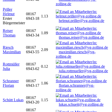
zolling.de
Priller
Helmut
08167
1.13
Erster
6943-18
helmut.priller@vg-zolling.de
Bürgermeister
Reiser
08167
1.09
Thomas
6943-34
thomas.reiser@vg-zolling.de
Riesch
08167
2.09
Maximilian
6943-55
maximilian.riesch@vg-
zolling.de
Rottmüller
08167
0.12
Julia
6943-62
julia.rottmueller@vg-zolling.de
Schranner
08167
1.06
Florian
6943-17
florian.schranner@vg-
zolling.de
08167
Schütt Lukas
1.15
6943-20
lukas.schuett@vg-zolling.de
08167