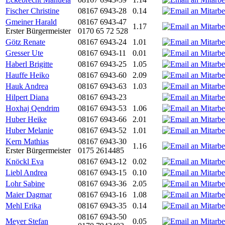
Fischer Christine
08167 6943-28
0.14
Gmeiner Harald
08167 6943-47
1.17
Erster Bürgermeister
0170 65 72 528
Götz Renate
08167 6943-24
1.01
Gresser Ute
08167 6943-11
0.01
Haberl Brigitte
08167 6943-25
1.05
Hauffe Heiko
08167 6943-60
2.09
Hauk Andrea
08167 6943-63
1.03
Hilpert Diana
08167 6943-23
Hoxhaj Qendrim
08167 6943-53
1.06
Huber Heike
08167 6943-66
2.01
Huber Melanie
08167 6943-52
1.01
Kern Mathias
08167 6943-30
1.16
Erster Bürgermeister
0175 2614485
Knöckl Eva
08167 6943-12
0.02
Liebl Andrea
08167 6943-15
0.10
Lohr Sabine
08167 6943-36
2.05
Maier Dagmar
08167 6943-16
1.08
Mehl Erika
08167 6943-35
0.14
08167 6943-50
Meyer Stefan
0.05