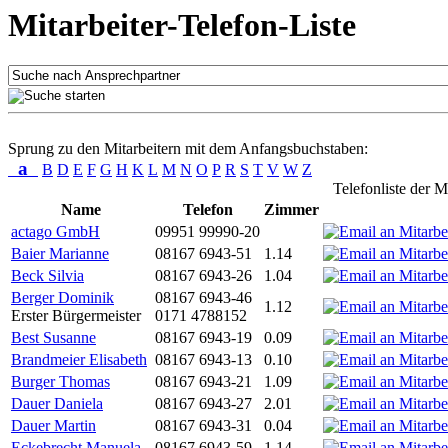
Mitarbeiter-Telefon-Liste
Sprung zu den Mitarbeitern mit dem Anfangsbuchstaben:
a
B
D
E
F
G
H
K
L
M
N
O
P
R
S
T
V
W
Z
Telefonliste der M
Name
Telefon
Zimmer
actago GmbH
09951 99990-20
Baier Marianne
08167 6943-51
1.14
Beck Silvia
08167 6943-26
1.04
Berger Dominik
08167 6943-46
1.12
Erster Bürgermeister
0171 4788152
Best Susanne
08167 6943-19
0.09
Brandmeier Elisabeth
08167 6943-13
0.10
Burger Thomas
08167 6943-21
1.09
Dauer Daniela
08167 6943-27
2.01
Dauer Martin
08167 6943-31
0.04
Eckebrecht Manuela
08167 6943-59
1.14