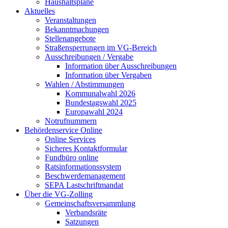
Haushaltspläne
Aktuelles
Veranstaltungen
Bekanntmachungen
Stellenangebote
Straßensperrungen im VG-Bereich
Ausschreibungen / Vergabe
Information über Ausschreibungen
Information über Vergaben
Wahlen / Abstimmungen
Kommunalwahl 2026
Bundestagswahl 2025
Europawahl 2024
Notrufnummern
Behördenservice Online
Online Services
Sicheres Kontaktformular
Fundbüro online
Ratsinformationssystem
Beschwerdemanagement
SEPA Lastschriftmandat
Über die VG-Zolling
Gemeinschaftsversammlung
Verbandsräte
Satzungen