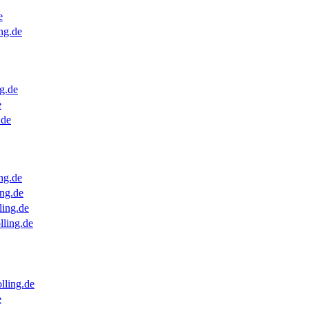
e
ng.de
g.de
e
.de
ng.de
ng.de
ling.de
lling.de
lling.de
e