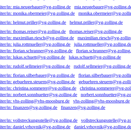
mia.neugebauer@vg-zolling.d
monika.obermeier@vg-zolli
helmut.priller@vg-zolling.de
thomas.reiser@vg-zolling.de
maximilian.riesch@vg-zollin
julia.rottmueller@vg-zolling.d
florian.schranner@vg-zolling
lukas.schuett@vg-zolling.de
rudolf.sellmeier@vg-zolling.de
florian.silberbauer@vg-zolli
gebuehren.steuern@vg-zolli
christina.sommerer@vg-zol
norbert.sonnhuetter@vg-zo
vhs-zolling@vhs-moosburg.de
finanzen@vg-zolling.de
vollstreckungsstelle@vg-zo
daniel.vrhovnik@vg-zolling.d