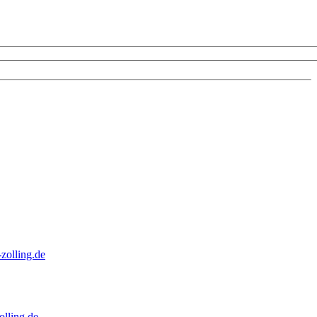
zolling.de
lling.de