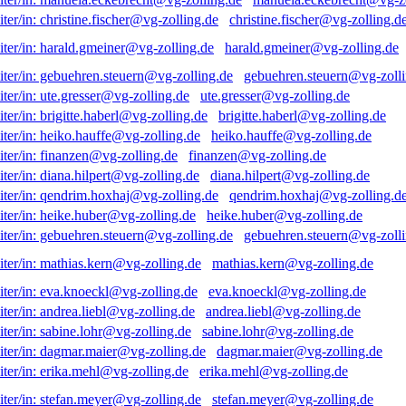
christine.fischer@vg-zolling.d
harald.gmeiner@vg-zolling.de
gebuehren.steuern@vg-zolli
ute.gresser@vg-zolling.de
brigitte.haberl@vg-zolling.de
heiko.hauffe@vg-zolling.de
finanzen@vg-zolling.de
diana.hilpert@vg-zolling.de
qendrim.hoxhaj@vg-zolling.d
heike.huber@vg-zolling.de
gebuehren.steuern@vg-zolli
mathias.kern@vg-zolling.de
eva.knoeckl@vg-zolling.de
andrea.liebl@vg-zolling.de
sabine.lohr@vg-zolling.de
dagmar.maier@vg-zolling.de
erika.mehl@vg-zolling.de
stefan.meyer@vg-zolling.de