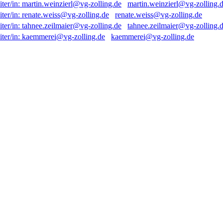
martin.weinzierl@vg-zolling.
renate.weiss@vg-zolling.de
tahnee.zeilmaier@vg-zolling.
kaemmerei@vg-zolling.de