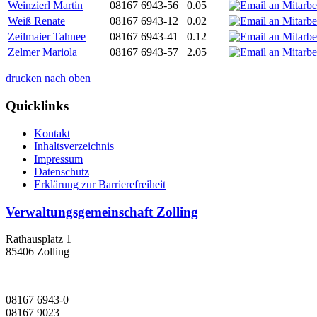
Weinzierl Martin
08167 6943-56
0.05
Weiß Renate
08167 6943-12
0.02
Zeilmaier Tahnee
08167 6943-41
0.12
Zelmer Mariola
08167 6943-57
2.05
drucken
nach oben
Quicklinks
Kontakt
Inhaltsverzeichnis
Impressum
Datenschutz
Erklärung zur Barrierefreiheit
Verwaltungsgemeinschaft Zolling
Rathausplatz 1
85406 Zolling
08167 6943-0
08167 9023