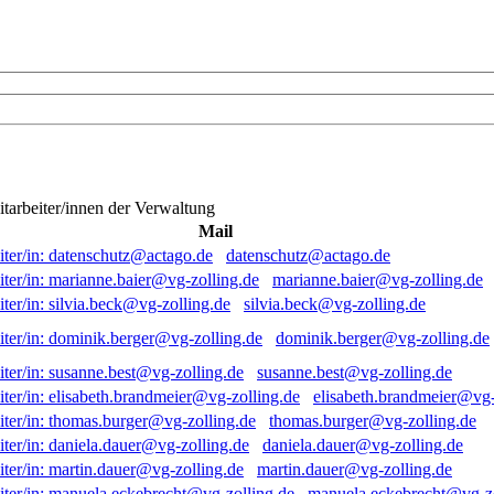
itarbeiter/innen der Verwaltung
Mail
datenschutz@actago.de
marianne.baier@vg-zolling.de
silvia.beck@vg-zolling.de
dominik.berger@vg-zolling.de
susanne.best@vg-zolling.de
elisabeth.brandmeier@vg-
thomas.burger@vg-zolling.de
daniela.dauer@vg-zolling.de
martin.dauer@vg-zolling.de
manuela.eckebrecht@vg-zo