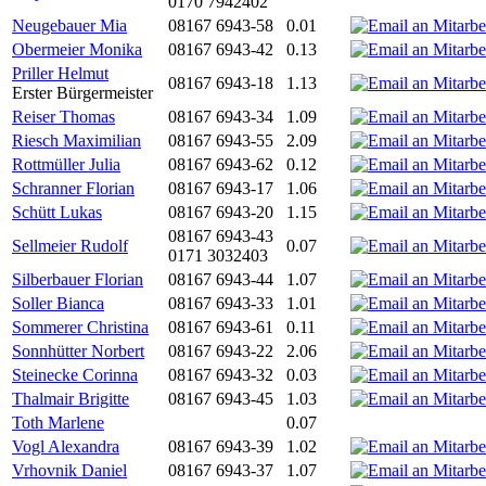
0170 7942402
Neugebauer Mia
08167 6943-58
0.01
Obermeier Monika
08167 6943-42
0.13
Priller Helmut
08167 6943-18
1.13
Erster Bürgermeister
Reiser Thomas
08167 6943-34
1.09
Riesch Maximilian
08167 6943-55
2.09
Rottmüller Julia
08167 6943-62
0.12
Schranner Florian
08167 6943-17
1.06
Schütt Lukas
08167 6943-20
1.15
08167 6943-43
Sellmeier Rudolf
0.07
0171 3032403
Silberbauer Florian
08167 6943-44
1.07
Soller Bianca
08167 6943-33
1.01
Sommerer Christina
08167 6943-61
0.11
Sonnhütter Norbert
08167 6943-22
2.06
Steinecke Corinna
08167 6943-32
0.03
Thalmair Brigitte
08167 6943-45
1.03
Toth Marlene
0.07
Vogl Alexandra
08167 6943-39
1.02
Vrhovnik Daniel
08167 6943-37
1.07