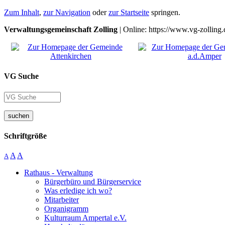
Zum Inhalt
,
zur Navigation
oder
zur Startseite
springen.
Verwaltungsgemeinschaft Zolling
| Online: https://www.vg-zolling.
VG Suche
suchen
Schriftgröße
A
A
A
Rathaus - Verwaltung
Bürgerbüro und Bürgerservice
Was erledige ich wo?
Mitarbeiter
Organigramm
Kulturraum Ampertal e.V.