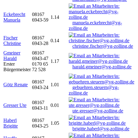
Eckebrecht
08167
1.14
Manuela
6943-59
manuela.eckebrecht@vg-
zolling.de
Fischer
08167
0.14
Christine
6943-28
christine.fischer@vg-zolling.de
Gmeiner
08167
Harald
6943-47
1.17
Erster
0170 65
harald.gmeiner@vg-zolling.de
Bürgermeister
72 528
08167
Götz Renate
1.01
6943-24
gebuehren.steuern@vg-
zolling.de
08167
Gresser Ute
0.01
6943-11
ute.gresser@vg-zolling.de
Haberl
08167
1.05
Brigitte
6943-25
brigitte.haberl@vg-zolling.de