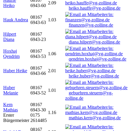
Hauffe
08167
2.09
Heiko
6943-60
heiko.hauffe@vg-zolling.de
08167
Hauk Andrea
1.03
6943-63
finanzen@vg-zolling.de
Hilpert
08167
Diana
6943-23
diana.hilpert@vg-zolling.de
Hoxhaj
08167
1.06
Qendrim
6943-53
qendrim.hoxhaj@vg-zolling.de
08167
Huber Heike
2.01
6943-66
heike.huber@vg-zolling.de
Huber
08167
1.01
Melanie
6943-52
gebuehren.steuern@vg-
zolling.de
Kern
08167
Mathias
6943-30
1.16
Erster
0175
mathias.kern@vg-zolling.de
Bürgermeister
2614485
08167