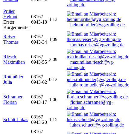
zolling.de
Priller
Helmut
08167
1.13
Erster
6943-18
helmut.priller@vg-zolling.de
Bürgermeister
Reiser
08167
1.09
Thomas
6943-34
thomas.reiser@vg-zolling.de
Riesch
08167
2.09
Maximilian
6943-55
maximilian.riesch@vg-
zolling.de
Rottmüller
08167
0.12
Julia
6943-62
julia.rottmueller@vg-zolling.de
Schranner
08167
1.06
Florian
6943-17
florian.schranner@vg-
zolling.de
08167
Schütt Lukas
1.15
6943-20
lukas.schuett@vg-zolling.de
08167