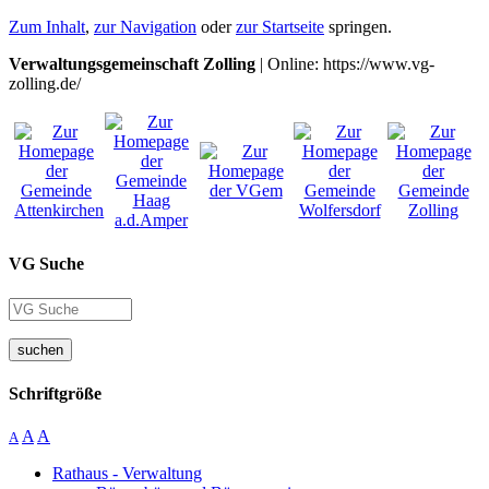
Zum Inhalt
,
zur Navigation
oder
zur Startseite
springen.
Verwaltungsgemeinschaft Zolling
| Online: https://www.vg-
zolling.de/
VG Suche
suchen
Schriftgröße
A
A
A
Rathaus - Verwaltung