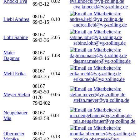
Knöckl Eva
0.02
6943-12
eva.knoeckl@vg-zolling.de
08167
Liebl Andrea
0.10
6943-15
andrea.liebl@vg-zolling.de
08167
Lohr Sabine
2.05
6943-36
sabine.lohr@vg-zolling.de
Maier
08167
1.08
Dagmar
6943-16
dagmar.maier@vg-zolling.de
08167
Mehl Erika
0.14
6943-35
erika.mehl@vg-zolling.de
08167
6943-50
Meyer Stefan
0.05
0170
stefan.meyer@vg-zolling.de
7942402
Neugebauer
08167
0.01
Mia
6943-58
mia.neugebauer@vg-zolling.de
Obermeier
08167
0.13
Monika
6943-42
monika.obermeier@vg-