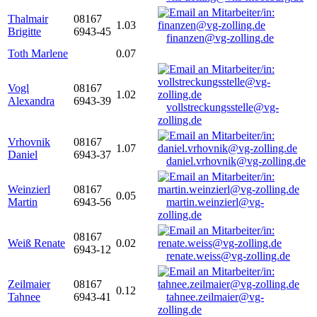
Thalmair
08167
1.03
Brigitte
6943-45
finanzen@vg-zolling.de
Toth Marlene
0.07
Vogl
08167
1.02
Alexandra
6943-39
vollstreckungsstelle@vg-
zolling.de
Vrhovnik
08167
1.07
Daniel
6943-37
daniel.vrhovnik@vg-zolling.de
Weinzierl
08167
0.05
Martin
6943-56
martin.weinzierl@vg-
zolling.de
08167
Weiß Renate
0.02
6943-12
renate.weiss@vg-zolling.de
Zeilmaier
08167
0.12
Tahnee
6943-41
tahnee.zeilmaier@vg-
zolling.de