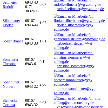
Sellmeier
6943-43
0.07
Rudolf
0171
rudolf.sellmeier@vg-zolling.de
3032403
Silberbauer
08167
1.07
Florian
6943-44
florian.silberbauer@vg-
zolling.de
08167
Soller Bianca
1.01
6943-33
gebuehren.steuern@vg-
zolling.de
Sommerer
08167
0.11
Christina
6943-61
christina.sommerer@vg-
zolling.de
Sonnhütter
08167
2.06
Norbert
6943-22
norbert.sonnhuetter@vg-
zolling.de
Steinecke
08167
0.03
Corinna
6943-32
vhs-zolling@vhs-moosburg.de