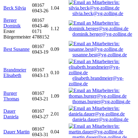
08167
Beck Silvia
1.04
6943-26
silvia.beck@vg-zolling.de
Berger
08167
Dominik
6943-46
1.12
Erster
0171
dominik.berger@vg-zolling.de
Bürgermeister
4788152
08167
Best Susanne
0.09
6943-19
susanne.best@vg-zolling.de
Brandmeier
08167
0.10
Elisabeth
6943-13
elisabeth.brandmeier@vg-
zolling.de
Burger
08167
1.09
Thomas
6943-21
thomas.burger@vg-zolling.de
Dauer
08167
2.01
Daniela
6943-27
daniela.dauer@vg-zolling.de
08167
Dauer Martin
0.04
6943-31
martin.dauer@vg-zolling.de