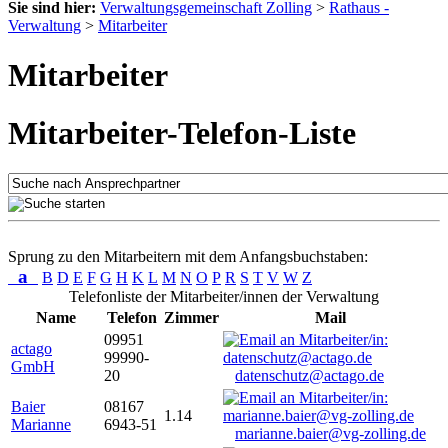
Sie sind hier:
Verwaltungsgemeinschaft Zolling
>
Rathaus -
Verwaltung
>
Mitarbeiter
Mitarbeiter
Mitarbeiter-Telefon-Liste
Sprung zu den Mitarbeitern mit dem Anfangsbuchstaben:
a
B
D
E
F
G
H
K
L
M
N
O
P
R
S
T
V
W
Z
Telefonliste der Mitarbeiter/innen der Verwaltung
Name
Telefon
Zimmer
Mail
09951
actago
99990-
GmbH
20
datenschutz@actago.de
Baier
08167
1.14
Marianne
6943-51
marianne.baier@vg-zolling.de