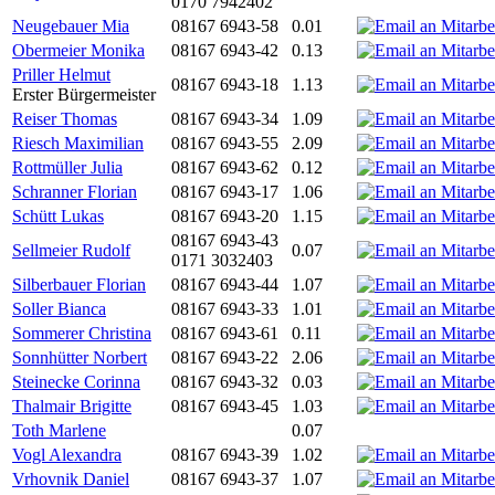
0170 7942402
Neugebauer Mia
08167 6943-58
0.01
Obermeier Monika
08167 6943-42
0.13
Priller Helmut
08167 6943-18
1.13
Erster Bürgermeister
Reiser Thomas
08167 6943-34
1.09
Riesch Maximilian
08167 6943-55
2.09
Rottmüller Julia
08167 6943-62
0.12
Schranner Florian
08167 6943-17
1.06
Schütt Lukas
08167 6943-20
1.15
08167 6943-43
Sellmeier Rudolf
0.07
0171 3032403
Silberbauer Florian
08167 6943-44
1.07
Soller Bianca
08167 6943-33
1.01
Sommerer Christina
08167 6943-61
0.11
Sonnhütter Norbert
08167 6943-22
2.06
Steinecke Corinna
08167 6943-32
0.03
Thalmair Brigitte
08167 6943-45
1.03
Toth Marlene
0.07
Vogl Alexandra
08167 6943-39
1.02
Vrhovnik Daniel
08167 6943-37
1.07