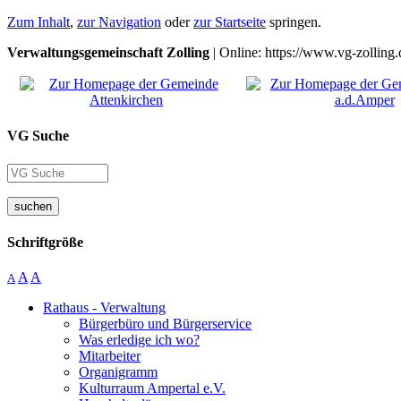
Zum Inhalt
,
zur Navigation
oder
zur Startseite
springen.
Verwaltungsgemeinschaft Zolling
| Online: https://www.vg-zolling.
VG Suche
suchen
Schriftgröße
A
A
A
Rathaus - Verwaltung
Bürgerbüro und Bürgerservice
Was erledige ich wo?
Mitarbeiter
Organigramm
Kulturraum Ampertal e.V.