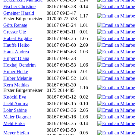
Fischer Christine
08167 6943-28
0.14
Gmeiner Harald
08167 6943-47
1.17
Erster Bürgermeister
0170 65 72 528
Götz Renate
08167 6943-24
1.01
Gresser Ute
08167 6943-11
0.01
Haberl Brigitte
08167 6943-25
1.05
Hauffe Heiko
08167 6943-60
2.09
Hauk Andrea
08167 6943-63
1.03
Hilpert Diana
08167 6943-23
Hoxhaj Qendrim
08167 6943-53
1.06
Huber Heike
08167 6943-66
2.01
Huber Melanie
08167 6943-52
1.01
Kern Mathias
08167 6943-30
1.16
Erster Bürgermeister
0175 2614485
Knöckl Eva
08167 6943-12
0.02
Liebl Andrea
08167 6943-15
0.10
Lohr Sabine
08167 6943-36
2.05
Maier Dagmar
08167 6943-16
1.08
Mehl Erika
08167 6943-35
0.14
08167 6943-50
Meyer Stefan
0.05