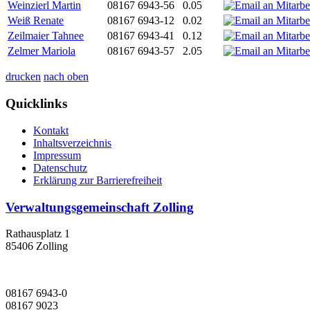
Weinzierl Martin
08167 6943-56
0.05
Weiß Renate
08167 6943-12
0.02
Zeilmaier Tahnee
08167 6943-41
0.12
Zelmer Mariola
08167 6943-57
2.05
drucken
nach oben
Quicklinks
Kontakt
Inhaltsverzeichnis
Impressum
Datenschutz
Erklärung zur Barrierefreiheit
Verwaltungsgemeinschaft Zolling
Rathausplatz 1
85406 Zolling
08167 6943-0
08167 9023