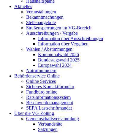
Haushaltspläne
Aktuelles
Veranstaltungen
Bekanntmachungen
Stellenangebote
Straßensperrungen im VG-Bereich
Ausschreibungen / Vergabe
Information über Ausschreibungen
Information über Vergaben
Wahlen / Abstimmungen
Kommunalwahl 2026
Bundestagswahl 2025
Europawahl 2024
Notrufnummern
Behördenservice Online
Online Services
Sicheres Kontaktformular
Fundbüro online
Ratsinformationssystem
Beschwerdemanagement
SEPA Lastschriftmandat
Über die VG-Zolling
Gemeinschaftsversammlung
Verbandsräte
Satzungen