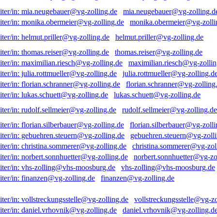
mia.neugebauer@vg-zolling.d
monika.obermeier@vg-zolli
helmut.priller@vg-zolling.de
thomas.reiser@vg-zolling.de
maximilian.riesch@vg-zollin
julia.rottmueller@vg-zolling.d
florian.schranner@vg-zolling
lukas.schuett@vg-zolling.de
rudolf.sellmeier@vg-zolling.de
florian.silberbauer@vg-zolli
gebuehren.steuern@vg-zolli
christina.sommerer@vg-zol
norbert.sonnhuetter@vg-zo
vhs-zolling@vhs-moosburg.de
finanzen@vg-zolling.de
vollstreckungsstelle@vg-zo
daniel.vrhovnik@vg-zolling.d