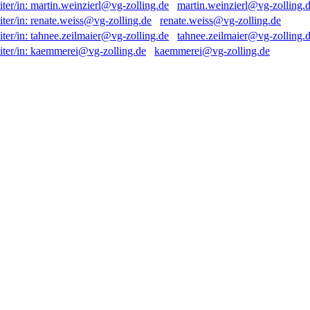
martin.weinzierl@vg-zolling.
renate.weiss@vg-zolling.de
tahnee.zeilmaier@vg-zolling.
kaemmerei@vg-zolling.de