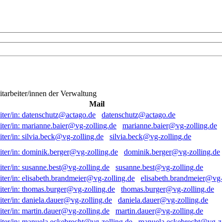
itarbeiter/innen der Verwaltung
Mail
datenschutz@actago.de
marianne.baier@vg-zolling.de
silvia.beck@vg-zolling.de
dominik.berger@vg-zolling.de
susanne.best@vg-zolling.de
elisabeth.brandmeier@vg-
thomas.burger@vg-zolling.de
daniela.dauer@vg-zolling.de
martin.dauer@vg-zolling.de
manuela.eckebrecht@vg-zo