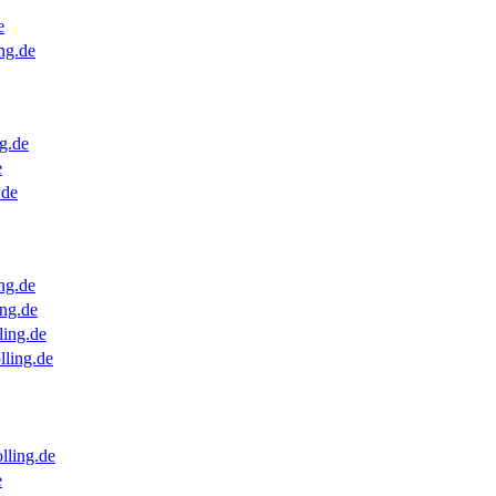
e
ng.de
g.de
e
.de
ng.de
ng.de
ling.de
lling.de
lling.de
e