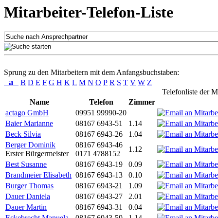
Mitarbeiter-Telefon-Liste
Sprung zu den Mitarbeitern mit dem Anfangsbuchstaben:
a
B
D
E
F
G
H
K
L
M
N
O
P
R
S
T
V
W
Z
Telefonliste der M
Name
Telefon
Zimmer
actago GmbH
09951 99990-20
Baier Marianne
08167 6943-51
1.14
Beck Silvia
08167 6943-26
1.04
Berger Dominik
08167 6943-46
1.12
Erster Bürgermeister
0171 4788152
Best Susanne
08167 6943-19
0.09
Brandmeier Elisabeth
08167 6943-13
0.10
Burger Thomas
08167 6943-21
1.09
Dauer Daniela
08167 6943-27
2.01
Dauer Martin
08167 6943-31
0.04
Eckebrecht Manuela
08167 6943-59
1.14