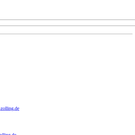
zolling.de
lling.de