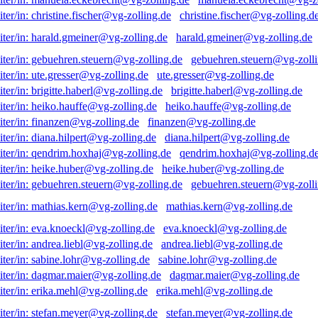
christine.fischer@vg-zolling.d
harald.gmeiner@vg-zolling.de
gebuehren.steuern@vg-zolli
ute.gresser@vg-zolling.de
brigitte.haberl@vg-zolling.de
heiko.hauffe@vg-zolling.de
finanzen@vg-zolling.de
diana.hilpert@vg-zolling.de
qendrim.hoxhaj@vg-zolling.d
heike.huber@vg-zolling.de
gebuehren.steuern@vg-zolli
mathias.kern@vg-zolling.de
eva.knoeckl@vg-zolling.de
andrea.liebl@vg-zolling.de
sabine.lohr@vg-zolling.de
dagmar.maier@vg-zolling.de
erika.mehl@vg-zolling.de
stefan.meyer@vg-zolling.de