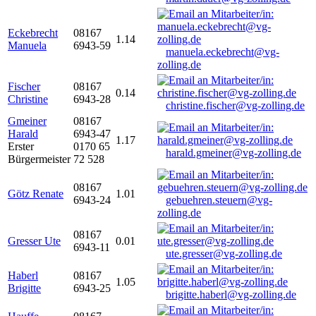
Eckebrecht
08167
1.14
Manuela
6943-59
manuela.eckebrecht@vg-
zolling.de
Fischer
08167
0.14
Christine
6943-28
christine.fischer@vg-zolling.de
Gmeiner
08167
Harald
6943-47
1.17
Erster
0170 65
harald.gmeiner@vg-zolling.de
Bürgermeister
72 528
08167
Götz Renate
1.01
6943-24
gebuehren.steuern@vg-
zolling.de
08167
Gresser Ute
0.01
6943-11
ute.gresser@vg-zolling.de
Haberl
08167
1.05
Brigitte
6943-25
brigitte.haberl@vg-zolling.de