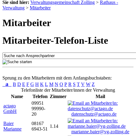
Sie sind hier:
Verwaltungsgemeinschaft Zolling
>
Rathaus -
Verwaltung
>
Mitarbeiter
Mitarbeiter
Mitarbeiter-Telefon-Liste
Sprung zu den Mitarbeitern mit dem Anfangsbuchstaben:
a
B
D
E
F
G
H
K
L
M
N
O
P
R
S
T
V
W
Z
Telefonliste der Mitarbeiter/innen der Verwaltung
Name
Telefon
Zimmer
Mail
09951
actago
99990-
GmbH
20
datenschutz@actago.de
Baier
08167
1.14
Marianne
6943-51
marianne.baier@vg-zolling.de