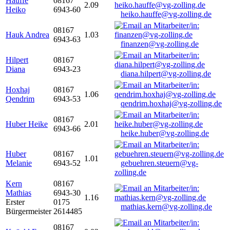
Hauffe
08167
2.09
Heiko
6943-60
heiko.hauffe@vg-zolling.de
08167
Hauk Andrea
1.03
6943-63
finanzen@vg-zolling.de
Hilpert
08167
Diana
6943-23
diana.hilpert@vg-zolling.de
Hoxhaj
08167
1.06
Qendrim
6943-53
qendrim.hoxhaj@vg-zolling.de
08167
Huber Heike
2.01
6943-66
heike.huber@vg-zolling.de
Huber
08167
1.01
Melanie
6943-52
gebuehren.steuern@vg-
zolling.de
Kern
08167
Mathias
6943-30
1.16
Erster
0175
mathias.kern@vg-zolling.de
Bürgermeister
2614485
08167