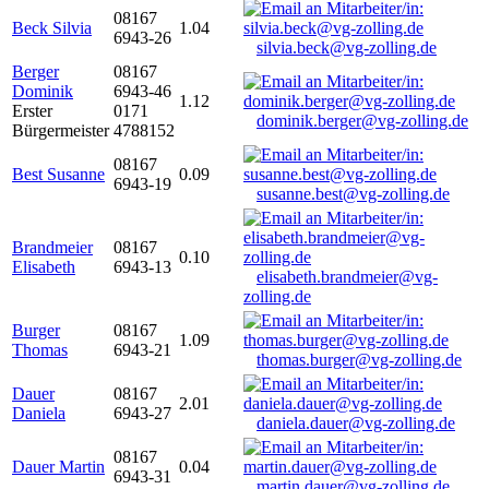
08167
Beck Silvia
1.04
6943-26
silvia.beck@vg-zolling.de
Berger
08167
Dominik
6943-46
1.12
Erster
0171
dominik.berger@vg-zolling.de
Bürgermeister
4788152
08167
Best Susanne
0.09
6943-19
susanne.best@vg-zolling.de
Brandmeier
08167
0.10
Elisabeth
6943-13
elisabeth.brandmeier@vg-
zolling.de
Burger
08167
1.09
Thomas
6943-21
thomas.burger@vg-zolling.de
Dauer
08167
2.01
Daniela
6943-27
daniela.dauer@vg-zolling.de
08167
Dauer Martin
0.04
6943-31
martin.dauer@vg-zolling.de