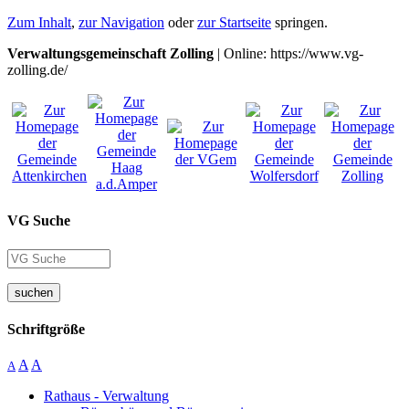
Zum Inhalt
,
zur Navigation
oder
zur Startseite
springen.
Verwaltungsgemeinschaft Zolling
| Online: https://www.vg-
zolling.de/
VG Suche
suchen
Schriftgröße
A
A
A
Rathaus - Verwaltung