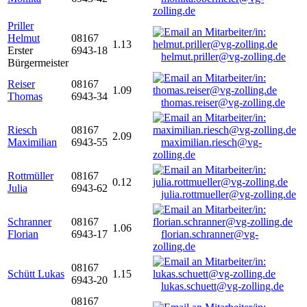
zolling.de
Priller
Helmut
08167
1.13
Erster
6943-18
helmut.priller@vg-zolling.de
Bürgermeister
Reiser
08167
1.09
Thomas
6943-34
thomas.reiser@vg-zolling.de
Riesch
08167
2.09
Maximilian
6943-55
maximilian.riesch@vg-
zolling.de
Rottmüller
08167
0.12
Julia
6943-62
julia.rottmueller@vg-zolling.de
Schranner
08167
1.06
Florian
6943-17
florian.schranner@vg-
zolling.de
08167
Schütt Lukas
1.15
6943-20
lukas.schuett@vg-zolling.de
08167