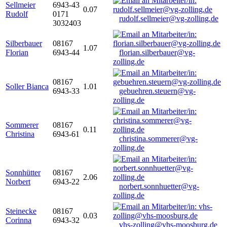
Sellmeier
6943-43
0.07
Rudolf
0171
rudolf.sellmeier@vg-zolling.de
3032403
Silberbauer
08167
1.07
Florian
6943-44
florian.silberbauer@vg-
zolling.de
08167
Soller Bianca
1.01
6943-33
gebuehren.steuern@vg-
zolling.de
Sommerer
08167
0.11
Christina
6943-61
christina.sommerer@vg-
zolling.de
Sonnhütter
08167
2.06
Norbert
6943-22
norbert.sonnhuetter@vg-
zolling.de
Steinecke
08167
0.03
Corinna
6943-32
vhs-zolling@vhs-moosburg.de