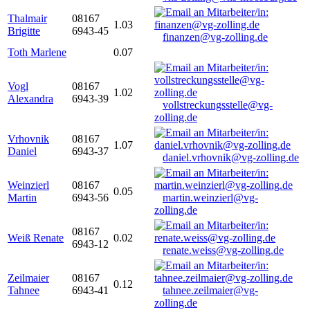
Thalmair
08167
1.03
Brigitte
6943-45
finanzen@vg-zolling.de
Toth Marlene
0.07
Vogl
08167
1.02
Alexandra
6943-39
vollstreckungsstelle@vg-
zolling.de
Vrhovnik
08167
1.07
Daniel
6943-37
daniel.vrhovnik@vg-zolling.de
Weinzierl
08167
0.05
Martin
6943-56
martin.weinzierl@vg-
zolling.de
08167
Weiß Renate
0.02
6943-12
renate.weiss@vg-zolling.de
Zeilmaier
08167
0.12
Tahnee
6943-41
tahnee.zeilmaier@vg-
zolling.de