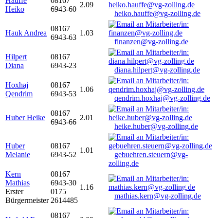
Hauffe
08167
2.09
Heiko
6943-60
heiko.hauffe@vg-zolling.de
08167
Hauk Andrea
1.03
6943-63
finanzen@vg-zolling.de
Hilpert
08167
Diana
6943-23
diana.hilpert@vg-zolling.de
Hoxhaj
08167
1.06
Qendrim
6943-53
qendrim.hoxhaj@vg-zolling.de
08167
Huber Heike
2.01
6943-66
heike.huber@vg-zolling.de
Huber
08167
1.01
Melanie
6943-52
gebuehren.steuern@vg-
zolling.de
Kern
08167
Mathias
6943-30
1.16
Erster
0175
mathias.kern@vg-zolling.de
Bürgermeister
2614485
08167