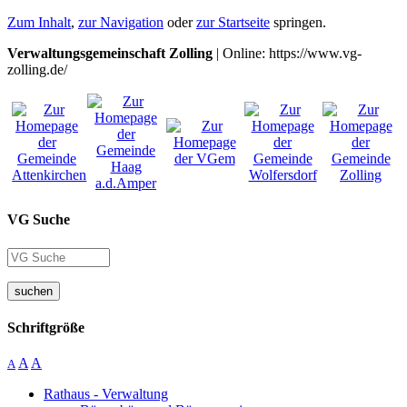
Zum Inhalt
,
zur Navigation
oder
zur Startseite
springen.
Verwaltungsgemeinschaft Zolling
| Online: https://www.vg-
zolling.de/
VG Suche
suchen
Schriftgröße
A
A
A
Rathaus - Verwaltung