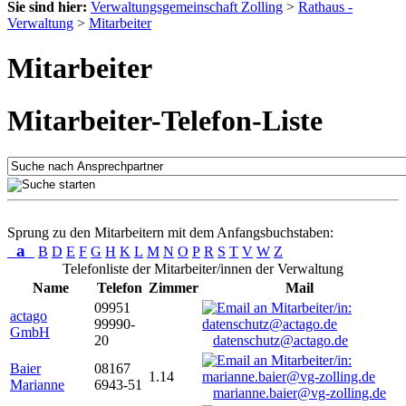
Sie sind hier:
Verwaltungsgemeinschaft Zolling
>
Rathaus -
Verwaltung
>
Mitarbeiter
Mitarbeiter
Mitarbeiter-Telefon-Liste
Sprung zu den Mitarbeitern mit dem Anfangsbuchstaben:
a
B
D
E
F
G
H
K
L
M
N
O
P
R
S
T
V
W
Z
Telefonliste der Mitarbeiter/innen der Verwaltung
Name
Telefon
Zimmer
Mail
09951
actago
99990-
GmbH
20
datenschutz@actago.de
Baier
08167
1.14
Marianne
6943-51
marianne.baier@vg-zolling.de