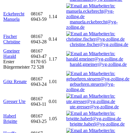
Eckebrecht
08167
1.14
Manuela
6943-59
manuela.eckebrecht@vg-
zolling.de
Fischer
08167
0.14
Christine
6943-28
christine.fischer@vg-zolling.de
Gmeiner
08167
Harald
6943-47
1.17
Erster
0170 65
harald.gmeiner@vg-zolling.de
Bürgermeister
72 528
08167
Götz Renate
1.01
6943-24
gebuehren.steuern@vg-
zolling.de
08167
Gresser Ute
0.01
6943-11
ute.gresser@vg-zolling.de
Haberl
08167
1.05
Brigitte
6943-25
brigitte.haberl@vg-zolling.de