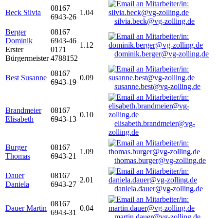
08167
Beck Silvia
1.04
6943-26
silvia.beck@vg-zolling.de
Berger
08167
Dominik
6943-46
1.12
Erster
0171
dominik.berger@vg-zolling.de
Bürgermeister
4788152
08167
Best Susanne
0.09
6943-19
susanne.best@vg-zolling.de
Brandmeier
08167
0.10
Elisabeth
6943-13
elisabeth.brandmeier@vg-
zolling.de
Burger
08167
1.09
Thomas
6943-21
thomas.burger@vg-zolling.de
Dauer
08167
2.01
Daniela
6943-27
daniela.dauer@vg-zolling.de
08167
Dauer Martin
0.04
6943-31
martin.dauer@vg-zolling.de