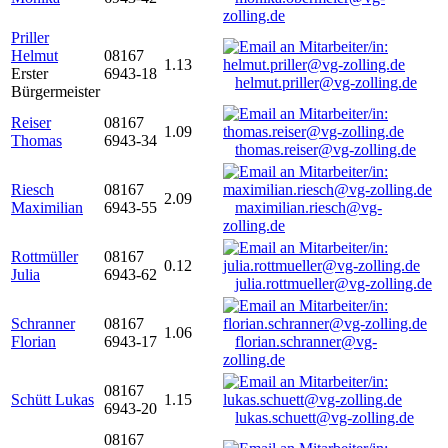
zolling.de
Priller
Helmut
08167
1.13
Erster
6943-18
helmut.priller@vg-zolling.de
Bürgermeister
Reiser
08167
1.09
Thomas
6943-34
thomas.reiser@vg-zolling.de
Riesch
08167
2.09
Maximilian
6943-55
maximilian.riesch@vg-
zolling.de
Rottmüller
08167
0.12
Julia
6943-62
julia.rottmueller@vg-zolling.de
Schranner
08167
1.06
Florian
6943-17
florian.schranner@vg-
zolling.de
08167
Schütt Lukas
1.15
6943-20
lukas.schuett@vg-zolling.de
08167