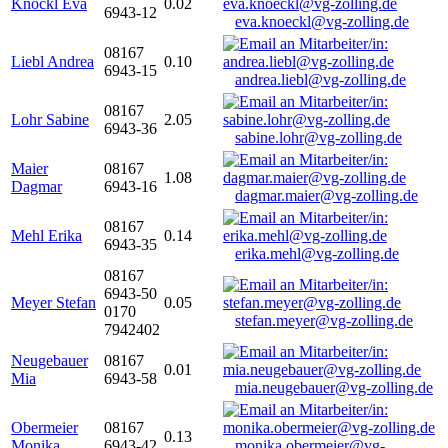
Knöckl Eva
0.02
6943-12
eva.knoeckl@vg-zolling.de
08167
Liebl Andrea
0.10
6943-15
andrea.liebl@vg-zolling.de
08167
Lohr Sabine
2.05
6943-36
sabine.lohr@vg-zolling.de
Maier
08167
1.08
Dagmar
6943-16
dagmar.maier@vg-zolling.de
08167
Mehl Erika
0.14
6943-35
erika.mehl@vg-zolling.de
08167
6943-50
Meyer Stefan
0.05
0170
stefan.meyer@vg-zolling.de
7942402
Neugebauer
08167
0.01
Mia
6943-58
mia.neugebauer@vg-zolling.de
Obermeier
08167
0.13
Monika
6943-42
monika.obermeier@vg-