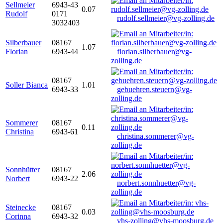
Sellmeier
6943-43
0.07
Rudolf
0171
rudolf.sellmeier@vg-zolling.de
3032403
Silberbauer
08167
1.07
Florian
6943-44
florian.silberbauer@vg-
zolling.de
08167
Soller Bianca
1.01
6943-33
gebuehren.steuern@vg-
zolling.de
Sommerer
08167
0.11
Christina
6943-61
christina.sommerer@vg-
zolling.de
Sonnhütter
08167
2.06
Norbert
6943-22
norbert.sonnhuetter@vg-
zolling.de
Steinecke
08167
0.03
Corinna
6943-32
vhs-zolling@vhs-moosburg.de