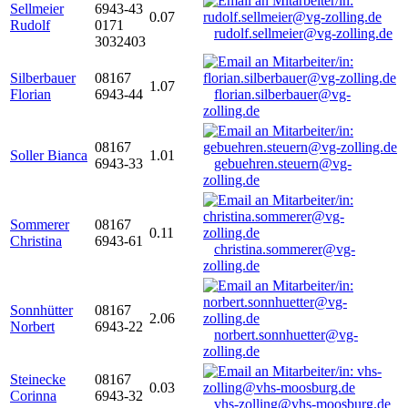
Sellmeier
6943-43
0.07
Rudolf
0171
rudolf.sellmeier@vg-zolling.de
3032403
Silberbauer
08167
1.07
Florian
6943-44
florian.silberbauer@vg-
zolling.de
08167
Soller Bianca
1.01
6943-33
gebuehren.steuern@vg-
zolling.de
Sommerer
08167
0.11
Christina
6943-61
christina.sommerer@vg-
zolling.de
Sonnhütter
08167
2.06
Norbert
6943-22
norbert.sonnhuetter@vg-
zolling.de
Steinecke
08167
0.03
Corinna
6943-32
vhs-zolling@vhs-moosburg.de