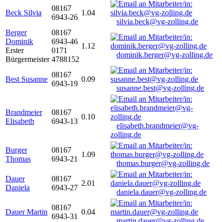
08167
Beck Silvia
1.04
6943-26
silvia.beck@vg-zolling.de
Berger
08167
Dominik
6943-46
1.12
Erster
0171
dominik.berger@vg-zolling.de
Bürgermeister
4788152
08167
Best Susanne
0.09
6943-19
susanne.best@vg-zolling.de
Brandmeier
08167
0.10
Elisabeth
6943-13
elisabeth.brandmeier@vg-
zolling.de
Burger
08167
1.09
Thomas
6943-21
thomas.burger@vg-zolling.de
Dauer
08167
2.01
Daniela
6943-27
daniela.dauer@vg-zolling.de
08167
Dauer Martin
0.04
6943-31
martin.dauer@vg-zolling.de