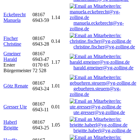
Eckebrecht
08167
1.14
Manuela
6943-59
manuela.eckebrecht@vg-
zolling.de
Fischer
08167
0.14
Christine
6943-28
christine.fischer@vg-zolling.de
Gmeiner
08167
Harald
6943-47
1.17
Erster
0170 65
harald.gmeiner@vg-zolling.de
Bürgermeister
72 528
08167
Götz Renate
1.01
6943-24
gebuehren.steuern@vg-
zolling.de
08167
Gresser Ute
0.01
6943-11
ute.gresser@vg-zolling.de
Haberl
08167
1.05
Brigitte
6943-25
brigitte.haberl@vg-zolling.de