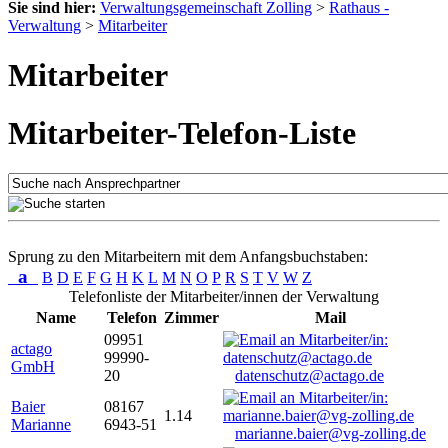
Sie sind hier:
Verwaltungsgemeinschaft Zolling
>
Rathaus -
Verwaltung
>
Mitarbeiter
Mitarbeiter
Mitarbeiter-Telefon-Liste
Sprung zu den Mitarbeitern mit dem Anfangsbuchstaben:
a
B
D
E
F
G
H
K
L
M
N
O
P
R
S
T
V
W
Z
Telefonliste der Mitarbeiter/innen der Verwaltung
Name
Telefon
Zimmer
Mail
09951
actago
99990-
GmbH
20
datenschutz@actago.de
Baier
08167
1.14
Marianne
6943-51
marianne.baier@vg-zolling.de