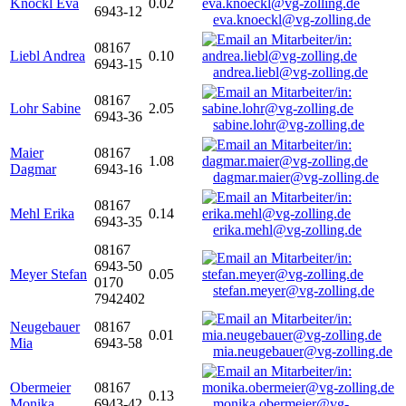
Knöckl Eva
0.02
6943-12
eva.knoeckl@vg-zolling.de
08167
Liebl Andrea
0.10
6943-15
andrea.liebl@vg-zolling.de
08167
Lohr Sabine
2.05
6943-36
sabine.lohr@vg-zolling.de
Maier
08167
1.08
Dagmar
6943-16
dagmar.maier@vg-zolling.de
08167
Mehl Erika
0.14
6943-35
erika.mehl@vg-zolling.de
08167
6943-50
Meyer Stefan
0.05
0170
stefan.meyer@vg-zolling.de
7942402
Neugebauer
08167
0.01
Mia
6943-58
mia.neugebauer@vg-zolling.de
Obermeier
08167
0.13
Monika
6943-42
monika.obermeier@vg-