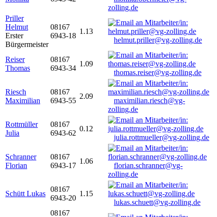
zolling.de
Priller
Helmut
08167
1.13
Erster
6943-18
helmut.priller@vg-zolling.de
Bürgermeister
Reiser
08167
1.09
Thomas
6943-34
thomas.reiser@vg-zolling.de
Riesch
08167
2.09
Maximilian
6943-55
maximilian.riesch@vg-
zolling.de
Rottmüller
08167
0.12
Julia
6943-62
julia.rottmueller@vg-zolling.de
Schranner
08167
1.06
Florian
6943-17
florian.schranner@vg-
zolling.de
08167
Schütt Lukas
1.15
6943-20
lukas.schuett@vg-zolling.de
08167