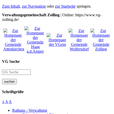
Zum Inhalt
,
zur Navigation
oder
zur Startseite
springen.
Verwaltungsgemeinschaft Zolling
| Online: https://www.vg-
zolling.de/
VG Suche
suchen
Schriftgröße
A
A
A
Rathaus - Verwaltung