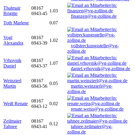
Thalmair
08167
1.03
Brigitte
6943-45
finanzen@vg-zolling.de
Toth Marlene
0.07
Vogl
08167
1.02
Alexandra
6943-39
vollstreckungsstelle@vg-
zolling.de
Vrhovnik
08167
1.07
Daniel
6943-37
daniel.vrhovnik@vg-zolling.de
Weinzierl
08167
0.05
Martin
6943-56
martin.weinzierl@vg-
zolling.de
08167
Weiß Renate
0.02
6943-12
renate.weiss@vg-zolling.de
Zeilmaier
08167
0.12
Tahnee
6943-41
tahnee.zeilmaier@vg-
zolling.de