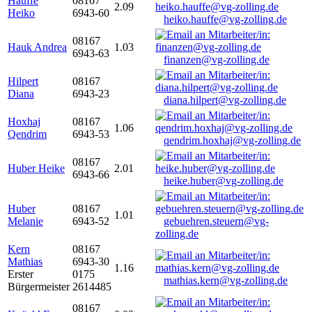
Hauffe
08167
2.09
Heiko
6943-60
heiko.hauffe@vg-zolling.de
08167
Hauk Andrea
1.03
6943-63
finanzen@vg-zolling.de
Hilpert
08167
Diana
6943-23
diana.hilpert@vg-zolling.de
Hoxhaj
08167
1.06
Qendrim
6943-53
qendrim.hoxhaj@vg-zolling.de
08167
Huber Heike
2.01
6943-66
heike.huber@vg-zolling.de
Huber
08167
1.01
Melanie
6943-52
gebuehren.steuern@vg-
zolling.de
Kern
08167
Mathias
6943-30
1.16
Erster
0175
mathias.kern@vg-zolling.de
Bürgermeister
2614485
08167