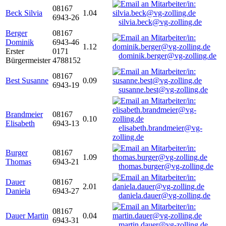
08167
Beck Silvia
1.04
6943-26
silvia.beck@vg-zolling.de
Berger
08167
Dominik
6943-46
1.12
Erster
0171
dominik.berger@vg-zolling.de
Bürgermeister
4788152
08167
Best Susanne
0.09
6943-19
susanne.best@vg-zolling.de
Brandmeier
08167
0.10
Elisabeth
6943-13
elisabeth.brandmeier@vg-
zolling.de
Burger
08167
1.09
Thomas
6943-21
thomas.burger@vg-zolling.de
Dauer
08167
2.01
Daniela
6943-27
daniela.dauer@vg-zolling.de
08167
Dauer Martin
0.04
6943-31
martin.dauer@vg-zolling.de