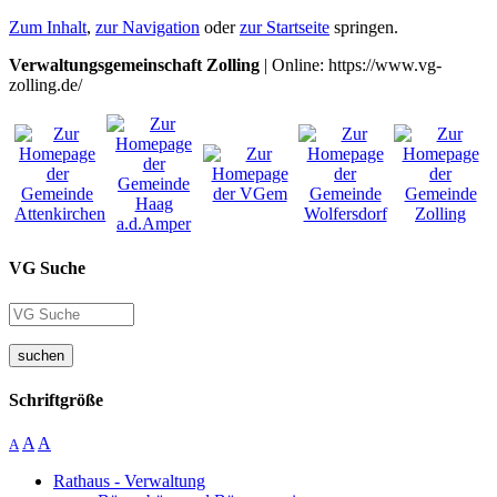
Zum Inhalt
,
zur Navigation
oder
zur Startseite
springen.
Verwaltungsgemeinschaft Zolling
| Online: https://www.vg-
zolling.de/
VG Suche
suchen
Schriftgröße
A
A
A
Rathaus - Verwaltung