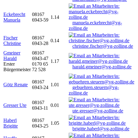
Eckebrecht
08167
1.14
Manuela
6943-59
manuela.eckebrecht@vg-
zolling.de
Fischer
08167
0.14
Christine
6943-28
christine.fischer@vg-zolling.de
Gmeiner
08167
Harald
6943-47
1.17
Erster
0170 65
harald.gmeiner@vg-zolling.de
Bürgermeister
72 528
08167
Götz Renate
1.01
6943-24
gebuehren.steuern@vg-
zolling.de
08167
Gresser Ute
0.01
6943-11
ute.gresser@vg-zolling.de
Haberl
08167
1.05
Brigitte
6943-25
brigitte.haberl@vg-zolling.de