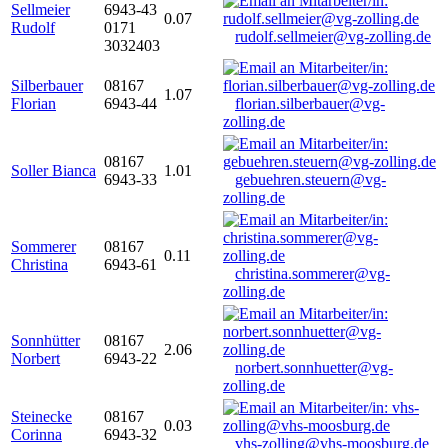
Sellmeier
6943-43
0.07
Rudolf
0171
rudolf.sellmeier@vg-zolling.de
3032403
Silberbauer
08167
1.07
Florian
6943-44
florian.silberbauer@vg-
zolling.de
08167
Soller Bianca
1.01
6943-33
gebuehren.steuern@vg-
zolling.de
Sommerer
08167
0.11
Christina
6943-61
christina.sommerer@vg-
zolling.de
Sonnhütter
08167
2.06
Norbert
6943-22
norbert.sonnhuetter@vg-
zolling.de
Steinecke
08167
0.03
Corinna
6943-32
vhs-zolling@vhs-moosburg.de