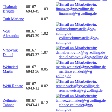
Thalmair
08167
1.03
Brigitte
6943-45
finanzen@vg-zolling.de
Toth Marlene
0.07
Vogl
08167
1.02
Alexandra
6943-39
vollstreckungsstelle@vg-
zolling.de
Vrhovnik
08167
1.07
Daniel
6943-37
daniel.vrhovnik@vg-zolling.de
Weinzierl
08167
0.05
Martin
6943-56
martin.weinzierl@vg-
zolling.de
08167
Weiß Renate
0.02
6943-12
renate.weiss@vg-zolling.de
Zeilmaier
08167
0.12
Tahnee
6943-41
tahnee.zeilmaier@vg-
zolling.de