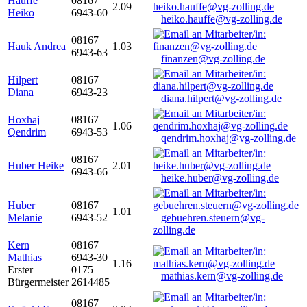
Hauffe
08167
2.09
Heiko
6943-60
heiko.hauffe@vg-zolling.de
08167
Hauk Andrea
1.03
6943-63
finanzen@vg-zolling.de
Hilpert
08167
Diana
6943-23
diana.hilpert@vg-zolling.de
Hoxhaj
08167
1.06
Qendrim
6943-53
qendrim.hoxhaj@vg-zolling.de
08167
Huber Heike
2.01
6943-66
heike.huber@vg-zolling.de
Huber
08167
1.01
Melanie
6943-52
gebuehren.steuern@vg-
zolling.de
Kern
08167
Mathias
6943-30
1.16
Erster
0175
mathias.kern@vg-zolling.de
Bürgermeister
2614485
08167