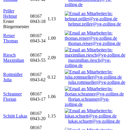
zolling.de
Priller
Helmut
08167
1.13
Erster
6943-18
helmut.priller@vg-zolling.de
Bürgermeister
Reiser
08167
1.09
Thomas
6943-34
thomas.reiser@vg-zolling.de
Riesch
08167
2.09
Maximilian
6943-55
maximilian.riesch@vg-
zolling.de
Rottmüller
08167
0.12
Julia
6943-62
julia.rottmueller@vg-zolling.de
Schranner
08167
1.06
Florian
6943-17
florian.schranner@vg-
zolling.de
08167
Schütt Lukas
1.15
6943-20
lukas.schuett@vg-zolling.de
08167