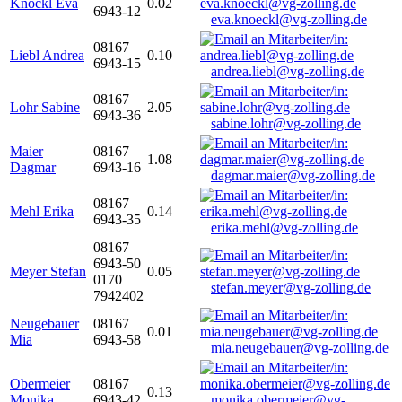
Knöckl Eva
0.02
6943-12
eva.knoeckl@vg-zolling.de
08167
Liebl Andrea
0.10
6943-15
andrea.liebl@vg-zolling.de
08167
Lohr Sabine
2.05
6943-36
sabine.lohr@vg-zolling.de
Maier
08167
1.08
Dagmar
6943-16
dagmar.maier@vg-zolling.de
08167
Mehl Erika
0.14
6943-35
erika.mehl@vg-zolling.de
08167
6943-50
Meyer Stefan
0.05
0170
stefan.meyer@vg-zolling.de
7942402
Neugebauer
08167
0.01
Mia
6943-58
mia.neugebauer@vg-zolling.de
Obermeier
08167
0.13
Monika
6943-42
monika.obermeier@vg-