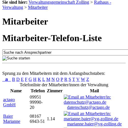
Sie sind hier:
Verwaltungsgemeinschaft Zolling
>
Rathaus -
Verwaltung
>
Mitarbeiter
Mitarbeiter
Mitarbeiter-Telefon-Liste
Sprung zu den Mitarbeitern mit dem Anfangsbuchstaben:
a
B
D
E
F
G
H
K
L
M
N
O
P
R
S
T
V
W
Z
Telefonliste der Mitarbeiter/innen der Verwaltung
Name
Telefon
Zimmer
Mail
09951
actago
99990-
GmbH
20
datenschutz@actago.de
Baier
08167
1.14
Marianne
6943-51
marianne.baier@vg-zolling.de