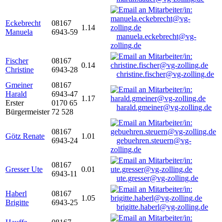
Eckebrecht
08167
1.14
Manuela
6943-59
manuela.eckebrecht@vg-
zolling.de
Fischer
08167
0.14
Christine
6943-28
christine.fischer@vg-zolling.de
Gmeiner
08167
Harald
6943-47
1.17
Erster
0170 65
harald.gmeiner@vg-zolling.de
Bürgermeister
72 528
08167
Götz Renate
1.01
6943-24
gebuehren.steuern@vg-
zolling.de
08167
Gresser Ute
0.01
6943-11
ute.gresser@vg-zolling.de
Haberl
08167
1.05
Brigitte
6943-25
brigitte.haberl@vg-zolling.de