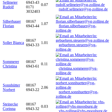
Sellmeier
6943-43
0.07
Rudolf
0171
rudolf.sellmeier@vg-zolling.de
3032403
Silberbauer
08167
1.07
Florian
6943-44
florian.silberbauer@vg-
zolling.de
08167
Soller Bianca
1.01
6943-33
gebuehren.steuern@vg-
zolling.de
Sommerer
08167
0.11
Christina
6943-61
christina.sommerer@vg-
zolling.de
Sonnhütter
08167
2.06
Norbert
6943-22
norbert.sonnhuetter@vg-
zolling.de
Steinecke
08167
0.03
Corinna
6943-32
vhs-zolling@vhs-moosburg.de