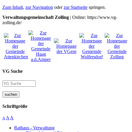
Zum Inhalt
,
zur Navigation
oder
zur Startseite
springen.
Verwaltungsgemeinschaft Zolling
| Online: https://www.vg-
zolling.de/
VG Suche
suchen
Schriftgröße
A
A
A
Rathaus - Verwaltung