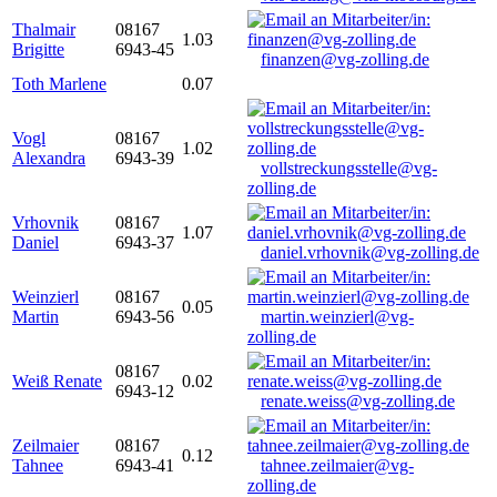
Thalmair
08167
1.03
Brigitte
6943-45
finanzen@vg-zolling.de
Toth Marlene
0.07
Vogl
08167
1.02
Alexandra
6943-39
vollstreckungsstelle@vg-
zolling.de
Vrhovnik
08167
1.07
Daniel
6943-37
daniel.vrhovnik@vg-zolling.de
Weinzierl
08167
0.05
Martin
6943-56
martin.weinzierl@vg-
zolling.de
08167
Weiß Renate
0.02
6943-12
renate.weiss@vg-zolling.de
Zeilmaier
08167
0.12
Tahnee
6943-41
tahnee.zeilmaier@vg-
zolling.de