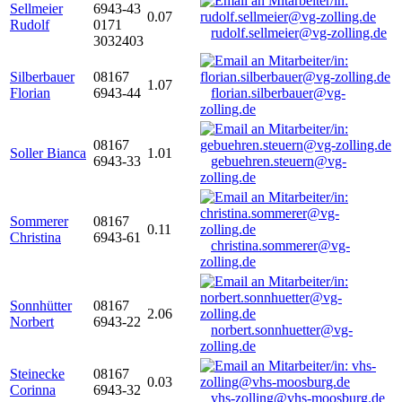
Sellmeier
6943-43
0.07
Rudolf
0171
rudolf.sellmeier@vg-zolling.de
3032403
Silberbauer
08167
1.07
Florian
6943-44
florian.silberbauer@vg-
zolling.de
08167
Soller Bianca
1.01
6943-33
gebuehren.steuern@vg-
zolling.de
Sommerer
08167
0.11
Christina
6943-61
christina.sommerer@vg-
zolling.de
Sonnhütter
08167
2.06
Norbert
6943-22
norbert.sonnhuetter@vg-
zolling.de
Steinecke
08167
0.03
Corinna
6943-32
vhs-zolling@vhs-moosburg.de