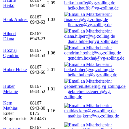
Hauffe
08167
2.09
Heiko
6943-60
heiko.hauffe@vg-zolling.de
08167
Hauk Andrea
1.03
6943-63
finanzen@vg-zolling.de
Hilpert
08167
Diana
6943-23
diana.hilpert@vg-zolling.de
Hoxhaj
08167
1.06
Qendrim
6943-53
qendrim.hoxhaj@vg-zolling.de
08167
Huber Heike
2.01
6943-66
heike.huber@vg-zolling.de
Huber
08167
1.01
Melanie
6943-52
gebuehren.steuern@vg-
zolling.de
Kern
08167
Mathias
6943-30
1.16
Erster
0175
mathias.kern@vg-zolling.de
Bürgermeister
2614485
08167