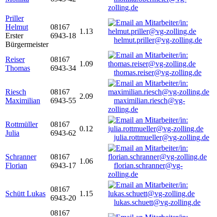
zolling.de
Priller
Helmut
08167
1.13
Erster
6943-18
helmut.priller@vg-zolling.de
Bürgermeister
Reiser
08167
1.09
Thomas
6943-34
thomas.reiser@vg-zolling.de
Riesch
08167
2.09
Maximilian
6943-55
maximilian.riesch@vg-
zolling.de
Rottmüller
08167
0.12
Julia
6943-62
julia.rottmueller@vg-zolling.de
Schranner
08167
1.06
Florian
6943-17
florian.schranner@vg-
zolling.de
08167
Schütt Lukas
1.15
6943-20
lukas.schuett@vg-zolling.de
08167