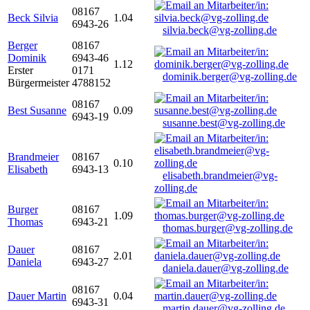
08167
Beck Silvia
1.04
6943-26
silvia.beck@vg-zolling.de
Berger
08167
Dominik
6943-46
1.12
Erster
0171
dominik.berger@vg-zolling.de
Bürgermeister
4788152
08167
Best Susanne
0.09
6943-19
susanne.best@vg-zolling.de
Brandmeier
08167
0.10
Elisabeth
6943-13
elisabeth.brandmeier@vg-
zolling.de
Burger
08167
1.09
Thomas
6943-21
thomas.burger@vg-zolling.de
Dauer
08167
2.01
Daniela
6943-27
daniela.dauer@vg-zolling.de
08167
Dauer Martin
0.04
6943-31
martin.dauer@vg-zolling.de