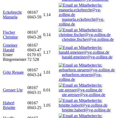
Eckebrecht
08167
1.14
Manuela
6943-59
manuela.eckebrecht@vg-
zolling.de
Fischer
08167
0.14
Christine
6943-28
christine.fischer@vg-zolling.de
Gmeiner
08167
Harald
6943-47
1.17
Erster
0170 65
harald.gmeiner@vg-zolling.de
Bürgermeister
72 528
08167
Götz Renate
1.01
6943-24
gebuehren.steuern@vg-
zolling.de
08167
Gresser Ute
0.01
6943-11
ute.gresser@vg-zolling.de
Haberl
08167
1.05
Brigitte
6943-25
brigitte.haberl@vg-zolling.de