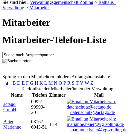
Sie sind hier:
Verwaltungsgemeinschaft Zolling
>
Rathaus -
Verwaltung
>
Mitarbeiter
Mitarbeiter
Mitarbeiter-Telefon-Liste
Sprung zu den Mitarbeitern mit dem Anfangsbuchstaben:
a
B
D
E
F
G
H
K
L
M
N
O
P
R
S
T
V
W
Z
Telefonliste der Mitarbeiter/innen der Verwaltung
Name
Telefon
Zimmer
Mail
09951
actago
99990-
GmbH
20
datenschutz@actago.de
Baier
08167
1.14
Marianne
6943-51
marianne.baier@vg-zolling.de