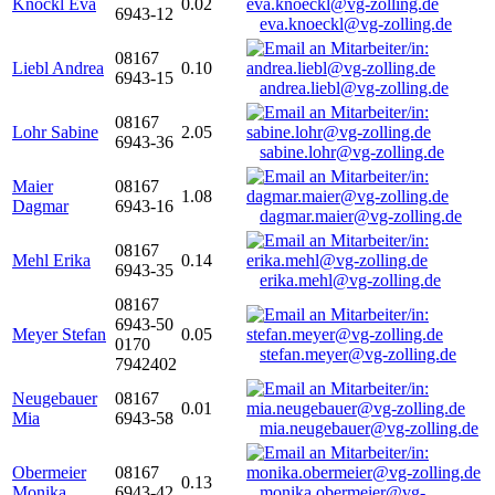
Knöckl Eva
0.02
6943-12
eva.knoeckl@vg-zolling.de
08167
Liebl Andrea
0.10
6943-15
andrea.liebl@vg-zolling.de
08167
Lohr Sabine
2.05
6943-36
sabine.lohr@vg-zolling.de
Maier
08167
1.08
Dagmar
6943-16
dagmar.maier@vg-zolling.de
08167
Mehl Erika
0.14
6943-35
erika.mehl@vg-zolling.de
08167
6943-50
Meyer Stefan
0.05
0170
stefan.meyer@vg-zolling.de
7942402
Neugebauer
08167
0.01
Mia
6943-58
mia.neugebauer@vg-zolling.de
Obermeier
08167
0.13
Monika
6943-42
monika.obermeier@vg-