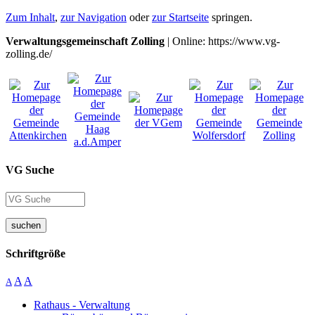
Zum Inhalt
,
zur Navigation
oder
zur Startseite
springen.
Verwaltungsgemeinschaft Zolling
| Online: https://www.vg-
zolling.de/
VG Suche
suchen
Schriftgröße
A
A
A
Rathaus - Verwaltung