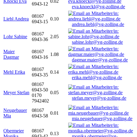
Knöckl Eva
0.02
6943-12
eva.knoeckl@vg-zolling.de
08167
Liebl Andrea
0.10
6943-15
andrea.liebl@vg-zolling.de
08167
Lohr Sabine
2.05
6943-36
sabine.lohr@vg-zolling.de
Maier
08167
1.08
Dagmar
6943-16
dagmar.maier@vg-zolling.de
08167
Mehl Erika
0.14
6943-35
erika.mehl@vg-zolling.de
08167
6943-50
Meyer Stefan
0.05
0170
stefan.meyer@vg-zolling.de
7942402
Neugebauer
08167
0.01
Mia
6943-58
mia.neugebauer@vg-zolling.de
Obermeier
08167
0.13
Monika
6943-42
monika.obermeier@vg-