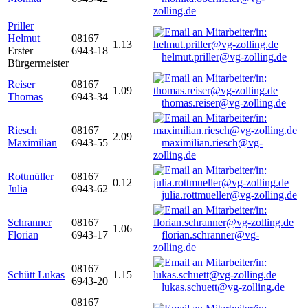
zolling.de
Priller
Helmut
08167
1.13
Erster
6943-18
helmut.priller@vg-zolling.de
Bürgermeister
Reiser
08167
1.09
Thomas
6943-34
thomas.reiser@vg-zolling.de
Riesch
08167
2.09
Maximilian
6943-55
maximilian.riesch@vg-
zolling.de
Rottmüller
08167
0.12
Julia
6943-62
julia.rottmueller@vg-zolling.de
Schranner
08167
1.06
Florian
6943-17
florian.schranner@vg-
zolling.de
08167
Schütt Lukas
1.15
6943-20
lukas.schuett@vg-zolling.de
08167