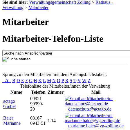
Sie sind hier:
Verwaltungsgemeinschaft Zolling
>
Rathaus -
Verwaltung
>
Mitarbeiter
Mitarbeiter
Mitarbeiter-Telefon-Liste
Sprung zu den Mitarbeitern mit dem Anfangsbuchstaben:
a
B
D
E
F
G
H
K
L
M
N
O
P
R
S
T
V
W
Z
Telefonliste der Mitarbeiter/innen der Verwaltung
Name
Telefon
Zimmer
Mail
09951
actago
99990-
GmbH
20
datenschutz@actago.de
Baier
08167
1.14
Marianne
6943-51
marianne.baier@vg-zolling.de