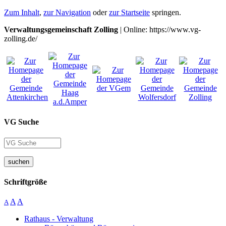
Zum Inhalt
,
zur Navigation
oder
zur Startseite
springen.
Verwaltungsgemeinschaft Zolling
| Online: https://www.vg-
zolling.de/
VG Suche
suchen
Schriftgröße
A
A
A
Rathaus - Verwaltung