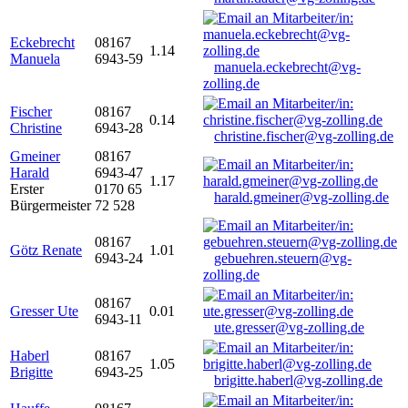
Eckebrecht
08167
1.14
Manuela
6943-59
manuela.eckebrecht@vg-
zolling.de
Fischer
08167
0.14
Christine
6943-28
christine.fischer@vg-zolling.de
Gmeiner
08167
Harald
6943-47
1.17
Erster
0170 65
harald.gmeiner@vg-zolling.de
Bürgermeister
72 528
08167
Götz Renate
1.01
6943-24
gebuehren.steuern@vg-
zolling.de
08167
Gresser Ute
0.01
6943-11
ute.gresser@vg-zolling.de
Haberl
08167
1.05
Brigitte
6943-25
brigitte.haberl@vg-zolling.de