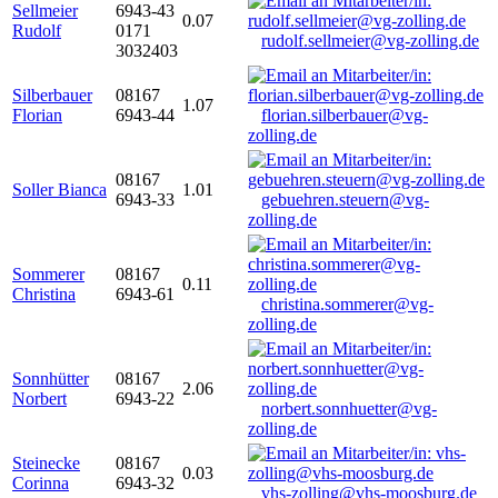
Sellmeier
6943-43
0.07
Rudolf
0171
rudolf.sellmeier@vg-zolling.de
3032403
Silberbauer
08167
1.07
Florian
6943-44
florian.silberbauer@vg-
zolling.de
08167
Soller Bianca
1.01
6943-33
gebuehren.steuern@vg-
zolling.de
Sommerer
08167
0.11
Christina
6943-61
christina.sommerer@vg-
zolling.de
Sonnhütter
08167
2.06
Norbert
6943-22
norbert.sonnhuetter@vg-
zolling.de
Steinecke
08167
0.03
Corinna
6943-32
vhs-zolling@vhs-moosburg.de