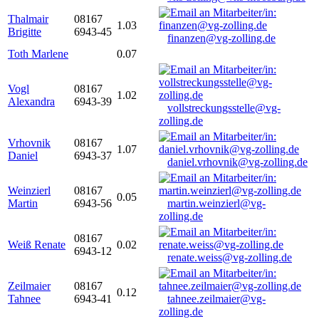
Thalmair
08167
1.03
Brigitte
6943-45
finanzen@vg-zolling.de
Toth Marlene
0.07
Vogl
08167
1.02
Alexandra
6943-39
vollstreckungsstelle@vg-
zolling.de
Vrhovnik
08167
1.07
Daniel
6943-37
daniel.vrhovnik@vg-zolling.de
Weinzierl
08167
0.05
Martin
6943-56
martin.weinzierl@vg-
zolling.de
08167
Weiß Renate
0.02
6943-12
renate.weiss@vg-zolling.de
Zeilmaier
08167
0.12
Tahnee
6943-41
tahnee.zeilmaier@vg-
zolling.de