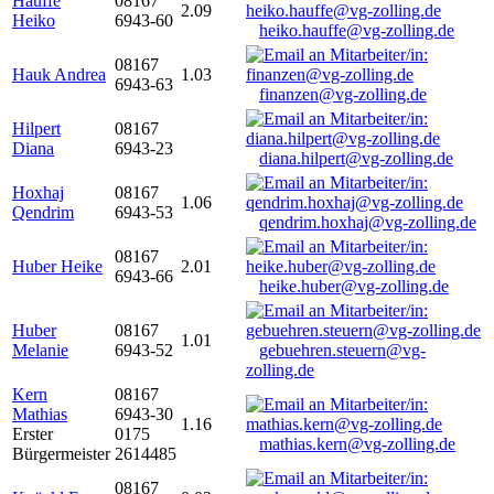
Hauffe
08167
2.09
Heiko
6943-60
heiko.hauffe@vg-zolling.de
08167
Hauk Andrea
1.03
6943-63
finanzen@vg-zolling.de
Hilpert
08167
Diana
6943-23
diana.hilpert@vg-zolling.de
Hoxhaj
08167
1.06
Qendrim
6943-53
qendrim.hoxhaj@vg-zolling.de
08167
Huber Heike
2.01
6943-66
heike.huber@vg-zolling.de
Huber
08167
1.01
Melanie
6943-52
gebuehren.steuern@vg-
zolling.de
Kern
08167
Mathias
6943-30
1.16
Erster
0175
mathias.kern@vg-zolling.de
Bürgermeister
2614485
08167