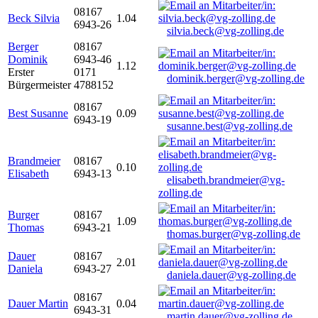
08167
Beck Silvia
1.04
6943-26
silvia.beck@vg-zolling.de
Berger
08167
Dominik
6943-46
1.12
Erster
0171
dominik.berger@vg-zolling.de
Bürgermeister
4788152
08167
Best Susanne
0.09
6943-19
susanne.best@vg-zolling.de
Brandmeier
08167
0.10
Elisabeth
6943-13
elisabeth.brandmeier@vg-
zolling.de
Burger
08167
1.09
Thomas
6943-21
thomas.burger@vg-zolling.de
Dauer
08167
2.01
Daniela
6943-27
daniela.dauer@vg-zolling.de
08167
Dauer Martin
0.04
6943-31
martin.dauer@vg-zolling.de