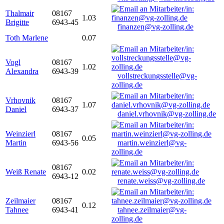
Thalmair
08167
1.03
Brigitte
6943-45
finanzen@vg-zolling.de
Toth Marlene
0.07
Vogl
08167
1.02
Alexandra
6943-39
vollstreckungsstelle@vg-
zolling.de
Vrhovnik
08167
1.07
Daniel
6943-37
daniel.vrhovnik@vg-zolling.de
Weinzierl
08167
0.05
Martin
6943-56
martin.weinzierl@vg-
zolling.de
08167
Weiß Renate
0.02
6943-12
renate.weiss@vg-zolling.de
Zeilmaier
08167
0.12
Tahnee
6943-41
tahnee.zeilmaier@vg-
zolling.de