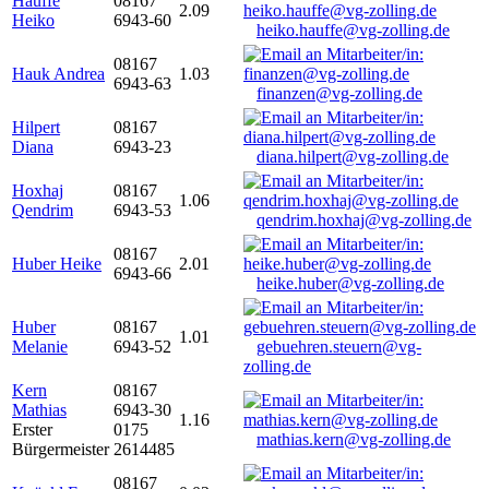
Hauffe
08167
2.09
Heiko
6943-60
heiko.hauffe@vg-zolling.de
08167
Hauk Andrea
1.03
6943-63
finanzen@vg-zolling.de
Hilpert
08167
Diana
6943-23
diana.hilpert@vg-zolling.de
Hoxhaj
08167
1.06
Qendrim
6943-53
qendrim.hoxhaj@vg-zolling.de
08167
Huber Heike
2.01
6943-66
heike.huber@vg-zolling.de
Huber
08167
1.01
Melanie
6943-52
gebuehren.steuern@vg-
zolling.de
Kern
08167
Mathias
6943-30
1.16
Erster
0175
mathias.kern@vg-zolling.de
Bürgermeister
2614485
08167