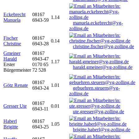
Eckebrecht
08167
1.14
Manuela
6943-59
manuela.eckebrecht@vg-
zolling.de
Fischer
08167
0.14
Christine
6943-28
christine.fischer@vg-zolling.de
Gmeiner
08167
Harald
6943-47
1.17
Erster
0170 65
harald.gmeiner@vg-zolling.de
Bürgermeister
72 528
08167
Götz Renate
1.01
6943-24
gebuehren.steuern@vg-
zolling.de
08167
Gresser Ute
0.01
6943-11
ute.gresser@vg-zolling.de
Haberl
08167
1.05
Brigitte
6943-25
brigitte.haberl@vg-zolling.de