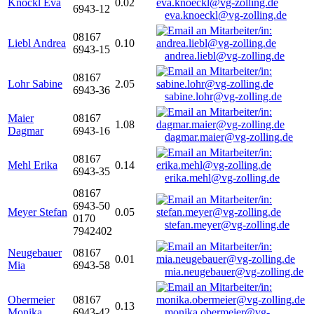
Knöckl Eva
0.02
6943-12
eva.knoeckl@vg-zolling.de
08167
Liebl Andrea
0.10
6943-15
andrea.liebl@vg-zolling.de
08167
Lohr Sabine
2.05
6943-36
sabine.lohr@vg-zolling.de
Maier
08167
1.08
Dagmar
6943-16
dagmar.maier@vg-zolling.de
08167
Mehl Erika
0.14
6943-35
erika.mehl@vg-zolling.de
08167
6943-50
Meyer Stefan
0.05
0170
stefan.meyer@vg-zolling.de
7942402
Neugebauer
08167
0.01
Mia
6943-58
mia.neugebauer@vg-zolling.de
Obermeier
08167
0.13
Monika
6943-42
monika.obermeier@vg-