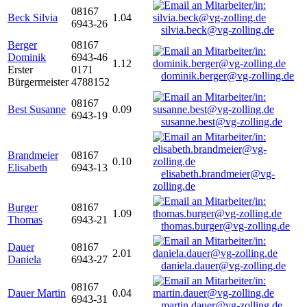
08167
Beck Silvia
1.04
6943-26
silvia.beck@vg-zolling.de
Berger
08167
Dominik
6943-46
1.12
Erster
0171
dominik.berger@vg-zolling.de
Bürgermeister
4788152
08167
Best Susanne
0.09
6943-19
susanne.best@vg-zolling.de
Brandmeier
08167
0.10
Elisabeth
6943-13
elisabeth.brandmeier@vg-
zolling.de
Burger
08167
1.09
Thomas
6943-21
thomas.burger@vg-zolling.de
Dauer
08167
2.01
Daniela
6943-27
daniela.dauer@vg-zolling.de
08167
Dauer Martin
0.04
6943-31
martin.dauer@vg-zolling.de