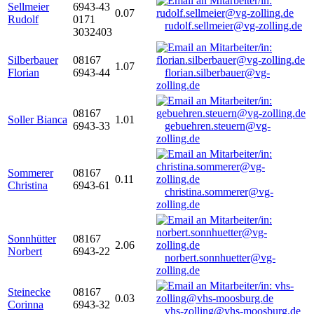
Sellmeier
6943-43
0.07
Rudolf
0171
rudolf.sellmeier@vg-zolling.de
3032403
Silberbauer
08167
1.07
Florian
6943-44
florian.silberbauer@vg-
zolling.de
08167
Soller Bianca
1.01
6943-33
gebuehren.steuern@vg-
zolling.de
Sommerer
08167
0.11
Christina
6943-61
christina.sommerer@vg-
zolling.de
Sonnhütter
08167
2.06
Norbert
6943-22
norbert.sonnhuetter@vg-
zolling.de
Steinecke
08167
0.03
Corinna
6943-32
vhs-zolling@vhs-moosburg.de