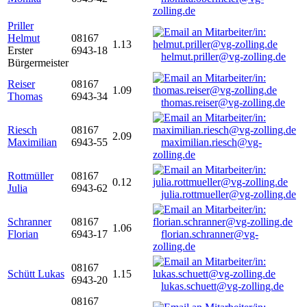
zolling.de
Priller
Helmut
08167
1.13
Erster
6943-18
helmut.priller@vg-zolling.de
Bürgermeister
Reiser
08167
1.09
Thomas
6943-34
thomas.reiser@vg-zolling.de
Riesch
08167
2.09
Maximilian
6943-55
maximilian.riesch@vg-
zolling.de
Rottmüller
08167
0.12
Julia
6943-62
julia.rottmueller@vg-zolling.de
Schranner
08167
1.06
Florian
6943-17
florian.schranner@vg-
zolling.de
08167
Schütt Lukas
1.15
6943-20
lukas.schuett@vg-zolling.de
08167