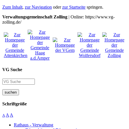
Zum Inhalt
,
zur Navigation
oder
zur Startseite
springen.
Verwaltungsgemeinschaft Zolling
| Online: https://www.vg-
zolling.de/
VG Suche
suchen
Schriftgröße
A
A
A
Rathaus - Verwaltung