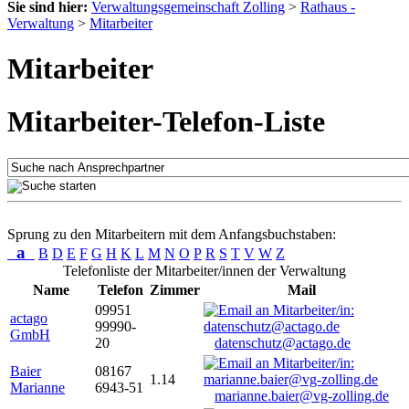
Sie sind hier:
Verwaltungsgemeinschaft Zolling
>
Rathaus -
Verwaltung
>
Mitarbeiter
Mitarbeiter
Mitarbeiter-Telefon-Liste
Sprung zu den Mitarbeitern mit dem Anfangsbuchstaben:
a
B
D
E
F
G
H
K
L
M
N
O
P
R
S
T
V
W
Z
Telefonliste der Mitarbeiter/innen der Verwaltung
Name
Telefon
Zimmer
Mail
09951
actago
99990-
GmbH
20
datenschutz@actago.de
Baier
08167
1.14
Marianne
6943-51
marianne.baier@vg-zolling.de