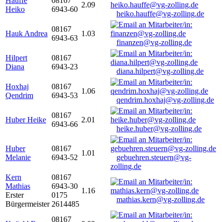
Hauffe
08167
2.09
Heiko
6943-60
heiko.hauffe@vg-zolling.de
08167
Hauk Andrea
1.03
6943-63
finanzen@vg-zolling.de
Hilpert
08167
Diana
6943-23
diana.hilpert@vg-zolling.de
Hoxhaj
08167
1.06
Qendrim
6943-53
qendrim.hoxhaj@vg-zolling.de
08167
Huber Heike
2.01
6943-66
heike.huber@vg-zolling.de
Huber
08167
1.01
Melanie
6943-52
gebuehren.steuern@vg-
zolling.de
Kern
08167
Mathias
6943-30
1.16
Erster
0175
mathias.kern@vg-zolling.de
Bürgermeister
2614485
08167