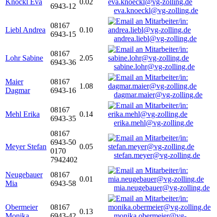
Knöckl Eva
0.02
6943-12
eva.knoeckl@vg-zolling.de
08167
Liebl Andrea
0.10
6943-15
andrea.liebl@vg-zolling.de
08167
Lohr Sabine
2.05
6943-36
sabine.lohr@vg-zolling.de
Maier
08167
1.08
Dagmar
6943-16
dagmar.maier@vg-zolling.de
08167
Mehl Erika
0.14
6943-35
erika.mehl@vg-zolling.de
08167
6943-50
Meyer Stefan
0.05
0170
stefan.meyer@vg-zolling.de
7942402
Neugebauer
08167
0.01
Mia
6943-58
mia.neugebauer@vg-zolling.de
Obermeier
08167
0.13
Monika
6943-42
monika.obermeier@vg-