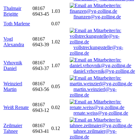
Thalmair
08167
1.03
Brigitte
6943-45
finanzen@vg-zolling.de
Toth Marlene
0.07
Vogl
08167
1.02
Alexandra
6943-39
vollstreckungsstelle@vg-
zolling.de
Vrhovnik
08167
1.07
Daniel
6943-37
daniel.vrhovnik@vg-zolling.de
Weinzierl
08167
0.05
Martin
6943-56
martin.weinzierl@vg-
zolling.de
08167
Weiß Renate
0.02
6943-12
renate.weiss@vg-zolling.de
Zeilmaier
08167
0.12
Tahnee
6943-41
tahnee.zeilmaier@vg-
zolling.de