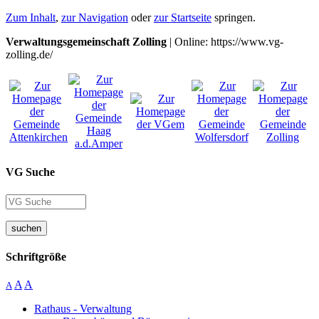
Zum Inhalt
,
zur Navigation
oder
zur Startseite
springen.
Verwaltungsgemeinschaft Zolling
| Online: https://www.vg-
zolling.de/
VG Suche
suchen
Schriftgröße
A
A
A
Rathaus - Verwaltung