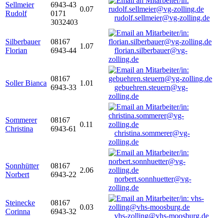
Sellmeier
6943-43
0.07
Rudolf
0171
rudolf.sellmeier@vg-zolling.de
3032403
Silberbauer
08167
1.07
Florian
6943-44
florian.silberbauer@vg-
zolling.de
08167
Soller Bianca
1.01
6943-33
gebuehren.steuern@vg-
zolling.de
Sommerer
08167
0.11
Christina
6943-61
christina.sommerer@vg-
zolling.de
Sonnhütter
08167
2.06
Norbert
6943-22
norbert.sonnhuetter@vg-
zolling.de
Steinecke
08167
0.03
Corinna
6943-32
vhs-zolling@vhs-moosburg.de