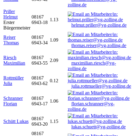
zolling.de
Priller
Helmut
08167
1.13
Erster
6943-18
helmut.priller@vg-zolling.de
Bürgermeister
Reiser
08167
1.09
Thomas
6943-34
thomas.reiser@vg-zolling.de
Riesch
08167
2.09
Maximilian
6943-55
maximilian.riesch@vg-
zolling.de
Rottmüller
08167
0.12
Julia
6943-62
julia.rottmueller@vg-zolling.de
Schranner
08167
1.06
Florian
6943-17
florian.schranner@vg-
zolling.de
08167
Schütt Lukas
1.15
6943-20
lukas.schuett@vg-zolling.de
08167