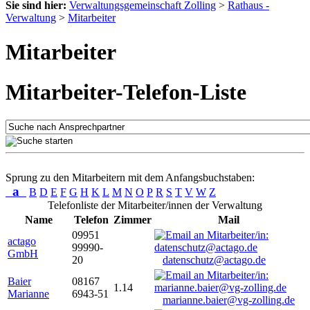
Sie sind hier:
Verwaltungsgemeinschaft Zolling
>
Rathaus -
Verwaltung
>
Mitarbeiter
Mitarbeiter
Mitarbeiter-Telefon-Liste
Sprung zu den Mitarbeitern mit dem Anfangsbuchstaben:
a
B
D
E
F
G
H
K
L
M
N
O
P
R
S
T
V
W
Z
Telefonliste der Mitarbeiter/innen der Verwaltung
Name
Telefon
Zimmer
Mail
09951
actago
99990-
GmbH
20
datenschutz@actago.de
Baier
08167
1.14
Marianne
6943-51
marianne.baier@vg-zolling.de