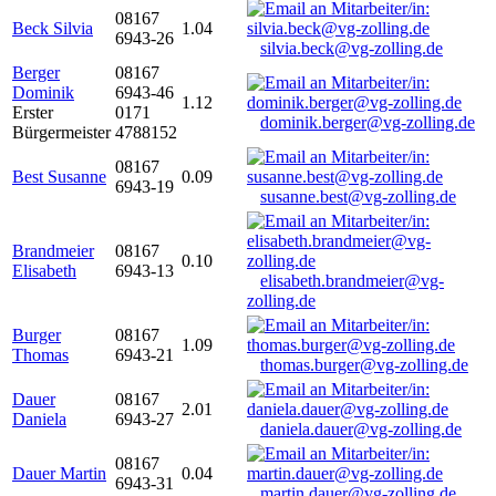
08167
Beck Silvia
1.04
6943-26
silvia.beck@vg-zolling.de
Berger
08167
Dominik
6943-46
1.12
Erster
0171
dominik.berger@vg-zolling.de
Bürgermeister
4788152
08167
Best Susanne
0.09
6943-19
susanne.best@vg-zolling.de
Brandmeier
08167
0.10
Elisabeth
6943-13
elisabeth.brandmeier@vg-
zolling.de
Burger
08167
1.09
Thomas
6943-21
thomas.burger@vg-zolling.de
Dauer
08167
2.01
Daniela
6943-27
daniela.dauer@vg-zolling.de
08167
Dauer Martin
0.04
6943-31
martin.dauer@vg-zolling.de