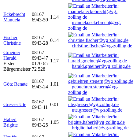
Eckebrecht
08167
1.14
Manuela
6943-59
manuela.eckebrecht@vg-
zolling.de
Fischer
08167
0.14
Christine
6943-28
christine.fischer@vg-zolling.de
Gmeiner
08167
Harald
6943-47
1.17
Erster
0170 65
harald.gmeiner@vg-zolling.de
Bürgermeister
72 528
08167
Götz Renate
1.01
6943-24
gebuehren.steuern@vg-
zolling.de
08167
Gresser Ute
0.01
6943-11
ute.gresser@vg-zolling.de
Haberl
08167
1.05
Brigitte
6943-25
brigitte.haberl@vg-zolling.de