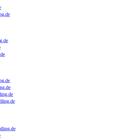
e
ng.de
g.de
e
.de
ng.de
ng.de
ling.de
lling.de
lling.de
e