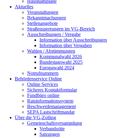
Haushaltspläne
Aktuelles
Veranstaltungen
Bekanntmachungen
Stellenangebote
Straßensperrungen im VG-Bereich
Ausschreibungen / Vergabe
Information über Ausschreibungen
Information über Vergaben
Wahlen / Abstimmungen
Kommunalwahl 2026
Bundestagswahl 2025
Europawahl 2024
Notrufnummern
Behördenservice Online
Online Services
Sicheres Kontaktformular
Fundbüro online
Ratsinformationssystem
Beschwerdemanagement
SEPA Lastschriftmandat
Über die VG-Zolling
Gemeinschaftsversammlung
Verbandsräte
Satzungen