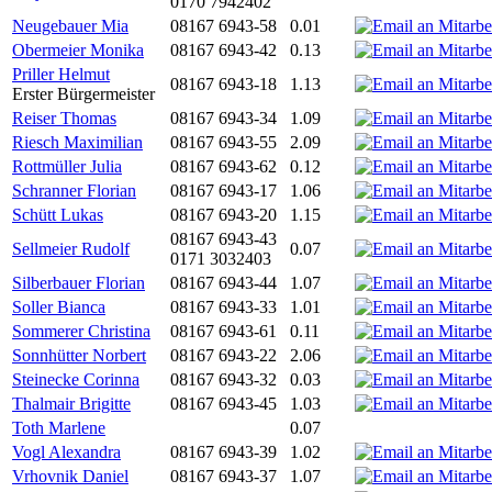
0170 7942402
Neugebauer Mia
08167 6943-58
0.01
Obermeier Monika
08167 6943-42
0.13
Priller Helmut
08167 6943-18
1.13
Erster Bürgermeister
Reiser Thomas
08167 6943-34
1.09
Riesch Maximilian
08167 6943-55
2.09
Rottmüller Julia
08167 6943-62
0.12
Schranner Florian
08167 6943-17
1.06
Schütt Lukas
08167 6943-20
1.15
08167 6943-43
Sellmeier Rudolf
0.07
0171 3032403
Silberbauer Florian
08167 6943-44
1.07
Soller Bianca
08167 6943-33
1.01
Sommerer Christina
08167 6943-61
0.11
Sonnhütter Norbert
08167 6943-22
2.06
Steinecke Corinna
08167 6943-32
0.03
Thalmair Brigitte
08167 6943-45
1.03
Toth Marlene
0.07
Vogl Alexandra
08167 6943-39
1.02
Vrhovnik Daniel
08167 6943-37
1.07