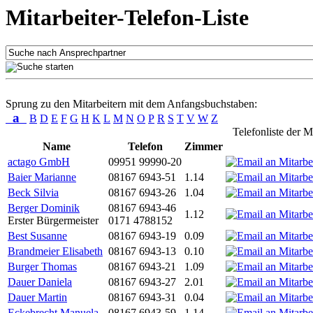
Mitarbeiter-Telefon-Liste
Sprung zu den Mitarbeitern mit dem Anfangsbuchstaben:
a
B
D
E
F
G
H
K
L
M
N
O
P
R
S
T
V
W
Z
Telefonliste der M
Name
Telefon
Zimmer
actago GmbH
09951 99990-20
Baier Marianne
08167 6943-51
1.14
Beck Silvia
08167 6943-26
1.04
Berger Dominik
08167 6943-46
1.12
Erster Bürgermeister
0171 4788152
Best Susanne
08167 6943-19
0.09
Brandmeier Elisabeth
08167 6943-13
0.10
Burger Thomas
08167 6943-21
1.09
Dauer Daniela
08167 6943-27
2.01
Dauer Martin
08167 6943-31
0.04
Eckebrecht Manuela
08167 6943-59
1.14