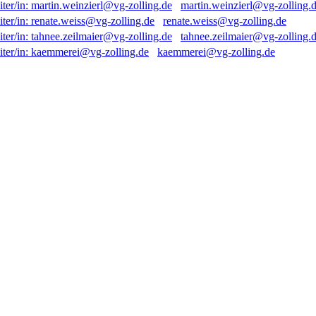
martin.weinzierl@vg-zolling.
renate.weiss@vg-zolling.de
tahnee.zeilmaier@vg-zolling.
kaemmerei@vg-zolling.de