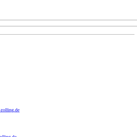
zolling.de
lling.de