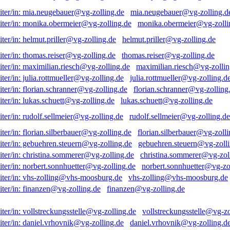
mia.neugebauer@vg-zolling.d
monika.obermeier@vg-zolli
helmut.priller@vg-zolling.de
thomas.reiser@vg-zolling.de
maximilian.riesch@vg-zollin
julia.rottmueller@vg-zolling.d
florian.schranner@vg-zolling
lukas.schuett@vg-zolling.de
rudolf.sellmeier@vg-zolling.de
florian.silberbauer@vg-zolli
gebuehren.steuern@vg-zolli
christina.sommerer@vg-zol
norbert.sonnhuetter@vg-zo
vhs-zolling@vhs-moosburg.de
finanzen@vg-zolling.de
vollstreckungsstelle@vg-zo
daniel.vrhovnik@vg-zolling.d