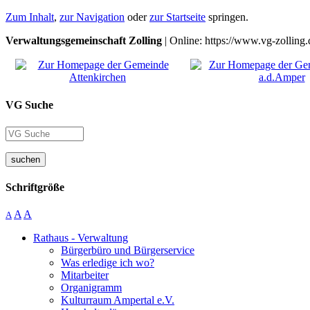
Zum Inhalt
,
zur Navigation
oder
zur Startseite
springen.
Verwaltungsgemeinschaft Zolling
| Online: https://www.vg-zolling.
VG Suche
suchen
Schriftgröße
A
A
A
Rathaus - Verwaltung
Bürgerbüro und Bürgerservice
Was erledige ich wo?
Mitarbeiter
Organigramm
Kulturraum Ampertal e.V.