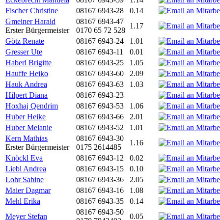
Fischer Christine
08167 6943-28
0.14
Gmeiner Harald
08167 6943-47
1.17
Erster Bürgermeister
0170 65 72 528
Götz Renate
08167 6943-24
1.01
Gresser Ute
08167 6943-11
0.01
Haberl Brigitte
08167 6943-25
1.05
Hauffe Heiko
08167 6943-60
2.09
Hauk Andrea
08167 6943-63
1.03
Hilpert Diana
08167 6943-23
Hoxhaj Qendrim
08167 6943-53
1.06
Huber Heike
08167 6943-66
2.01
Huber Melanie
08167 6943-52
1.01
Kern Mathias
08167 6943-30
1.16
Erster Bürgermeister
0175 2614485
Knöckl Eva
08167 6943-12
0.02
Liebl Andrea
08167 6943-15
0.10
Lohr Sabine
08167 6943-36
2.05
Maier Dagmar
08167 6943-16
1.08
Mehl Erika
08167 6943-35
0.14
08167 6943-50
Meyer Stefan
0.05