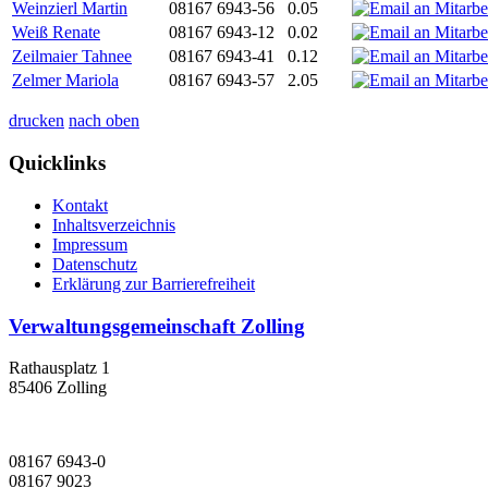
Weinzierl Martin
08167 6943-56
0.05
Weiß Renate
08167 6943-12
0.02
Zeilmaier Tahnee
08167 6943-41
0.12
Zelmer Mariola
08167 6943-57
2.05
drucken
nach oben
Quicklinks
Kontakt
Inhaltsverzeichnis
Impressum
Datenschutz
Erklärung zur Barrierefreiheit
Verwaltungsgemeinschaft Zolling
Rathausplatz 1
85406 Zolling
08167 6943-0
08167 9023