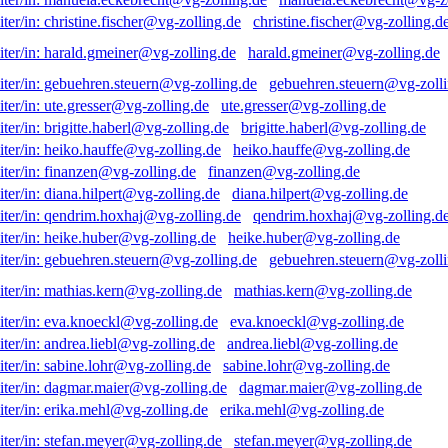
christine.fischer@vg-zolling.d
harald.gmeiner@vg-zolling.de
gebuehren.steuern@vg-zolli
ute.gresser@vg-zolling.de
brigitte.haberl@vg-zolling.de
heiko.hauffe@vg-zolling.de
finanzen@vg-zolling.de
diana.hilpert@vg-zolling.de
qendrim.hoxhaj@vg-zolling.d
heike.huber@vg-zolling.de
gebuehren.steuern@vg-zolli
mathias.kern@vg-zolling.de
eva.knoeckl@vg-zolling.de
andrea.liebl@vg-zolling.de
sabine.lohr@vg-zolling.de
dagmar.maier@vg-zolling.de
erika.mehl@vg-zolling.de
stefan.meyer@vg-zolling.de