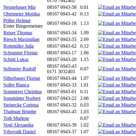
0170 7942402
Neugebauer Mia
08167 6943-58
0.01
Obermeier Monika
08167 6943-42
0.13
Priller Helmut
08167 6943-18
1.13
Erster Bürgermeister
Reiser Thomas
08167 6943-34
1.09
Riesch Maximilian
08167 6943-55
2.09
Rottmüller Julia
08167 6943-62
0.12
Schranner Florian
08167 6943-17
1.06
Schütt Lukas
08167 6943-20
1.15
08167 6943-43
Sellmeier Rudolf
0.07
0171 3032403
Silberbauer Florian
08167 6943-44
1.07
Soller Bianca
08167 6943-33
1.01
Sommerer Christina
08167 6943-61
0.11
Sonnhütter Norbert
08167 6943-22
2.06
Steinecke Corinna
08167 6943-32
0.03
Thalmair Brigitte
08167 6943-45
1.03
Toth Marlene
0.07
Vogl Alexandra
08167 6943-39
1.02
Vrhovnik Daniel
08167 6943-37
1.07