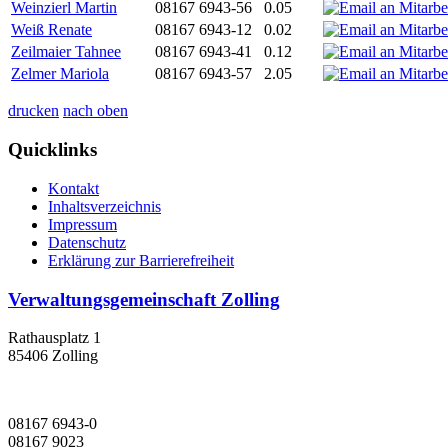
Weinzierl Martin
08167 6943-56
0.05
Weiß Renate
08167 6943-12
0.02
Zeilmaier Tahnee
08167 6943-41
0.12
Zelmer Mariola
08167 6943-57
2.05
drucken
nach oben
Quicklinks
Kontakt
Inhaltsverzeichnis
Impressum
Datenschutz
Erklärung zur Barrierefreiheit
Verwaltungsgemeinschaft Zolling
Rathausplatz 1
85406 Zolling
08167 6943-0
08167 9023