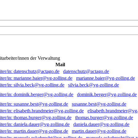
itarbeiter/innen der Verwaltung
Mail
datenschutz@actago.de
marianne.baier@vg-zolling.de
silvia.beck@vg-zolling.de
dominik.berger@vg-zolling.de
susanne.best@vg-zolling.de
elisabeth.brandmeier@vg-
thomas.burger@vg-zolling.de
daniela.dauer@vg-zolling.de
martin.dauer@vg-zolling.de
manuela.eckebrecht@vg-zo