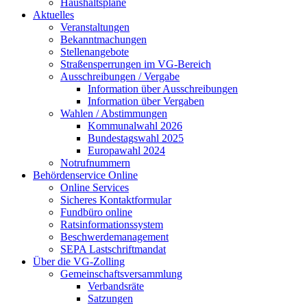
Haushaltspläne
Aktuelles
Veranstaltungen
Bekanntmachungen
Stellenangebote
Straßensperrungen im VG-Bereich
Ausschreibungen / Vergabe
Information über Ausschreibungen
Information über Vergaben
Wahlen / Abstimmungen
Kommunalwahl 2026
Bundestagswahl 2025
Europawahl 2024
Notrufnummern
Behördenservice Online
Online Services
Sicheres Kontaktformular
Fundbüro online
Ratsinformationssystem
Beschwerdemanagement
SEPA Lastschriftmandat
Über die VG-Zolling
Gemeinschaftsversammlung
Verbandsräte
Satzungen