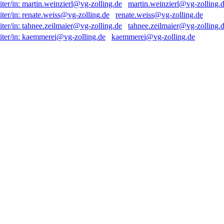
martin.weinzierl@vg-zolling.
renate.weiss@vg-zolling.de
tahnee.zeilmaier@vg-zolling.
kaemmerei@vg-zolling.de