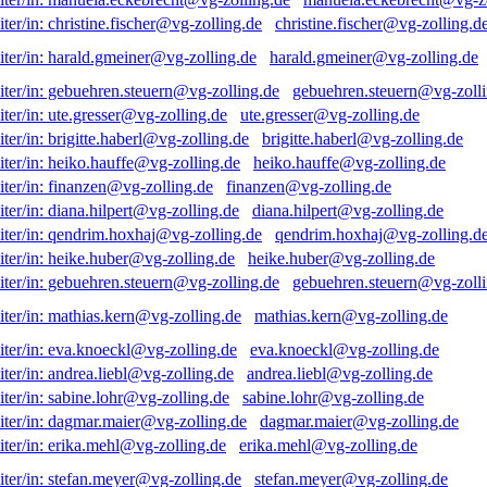
christine.fischer@vg-zolling.d
harald.gmeiner@vg-zolling.de
gebuehren.steuern@vg-zolli
ute.gresser@vg-zolling.de
brigitte.haberl@vg-zolling.de
heiko.hauffe@vg-zolling.de
finanzen@vg-zolling.de
diana.hilpert@vg-zolling.de
qendrim.hoxhaj@vg-zolling.d
heike.huber@vg-zolling.de
gebuehren.steuern@vg-zolli
mathias.kern@vg-zolling.de
eva.knoeckl@vg-zolling.de
andrea.liebl@vg-zolling.de
sabine.lohr@vg-zolling.de
dagmar.maier@vg-zolling.de
erika.mehl@vg-zolling.de
stefan.meyer@vg-zolling.de