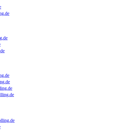
e
ng.de
g.de
e
.de
ng.de
ng.de
ling.de
lling.de
lling.de
e