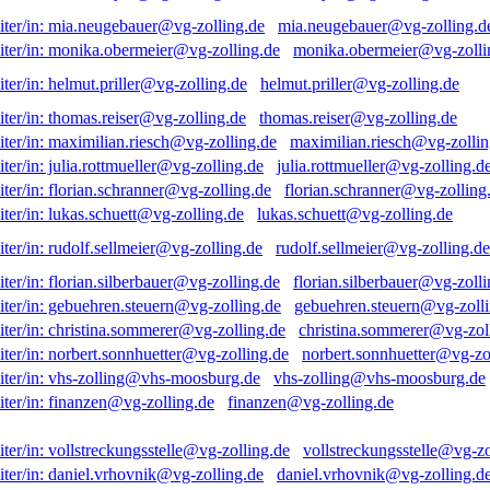
mia.neugebauer@vg-zolling.d
monika.obermeier@vg-zolli
helmut.priller@vg-zolling.de
thomas.reiser@vg-zolling.de
maximilian.riesch@vg-zollin
julia.rottmueller@vg-zolling.d
florian.schranner@vg-zolling
lukas.schuett@vg-zolling.de
rudolf.sellmeier@vg-zolling.de
florian.silberbauer@vg-zolli
gebuehren.steuern@vg-zolli
christina.sommerer@vg-zol
norbert.sonnhuetter@vg-zo
vhs-zolling@vhs-moosburg.de
finanzen@vg-zolling.de
vollstreckungsstelle@vg-zo
daniel.vrhovnik@vg-zolling.d