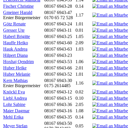
Fischer Christine
08167 6943-28
0.14
Gmeiner Harald
08167 6943-47
1.17
Erster Bürgermeister
0170 65 72 528
Götz Renate
08167 6943-24
1.01
Gresser Ute
08167 6943-11
0.01
Haberl Brigitte
08167 6943-25
1.05
Hauffe Heiko
08167 6943-60
2.09
Hauk Andrea
08167 6943-63
1.03
Hilpert Diana
08167 6943-23
Hoxhaj Qendrim
08167 6943-53
1.06
Huber Heike
08167 6943-66
2.01
Huber Melanie
08167 6943-52
1.01
Kern Mathias
08167 6943-30
1.16
Erster Bürgermeister
0175 2614485
Knöckl Eva
08167 6943-12
0.02
Liebl Andrea
08167 6943-15
0.10
Lohr Sabine
08167 6943-36
2.05
Maier Dagmar
08167 6943-16
1.08
Mehl Erika
08167 6943-35
0.14
08167 6943-50
Meyer Stefan
0.05