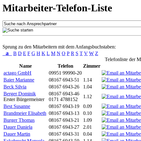
Mitarbeiter-Telefon-Liste
Sprung zu den Mitarbeitern mit dem Anfangsbuchstaben:
a
B
D
E
F
G
H
K
L
M
N
O
P
R
S
T
V
W
Z
Telefonliste der M
Name
Telefon
Zimmer
actago GmbH
09951 99990-20
Baier Marianne
08167 6943-51
1.14
Beck Silvia
08167 6943-26
1.04
Berger Dominik
08167 6943-46
1.12
Erster Bürgermeister
0171 4788152
Best Susanne
08167 6943-19
0.09
Brandmeier Elisabeth
08167 6943-13
0.10
Burger Thomas
08167 6943-21
1.09
Dauer Daniela
08167 6943-27
2.01
Dauer Martin
08167 6943-31
0.04
Eckebrecht Manuela
08167 6943-59
1.14