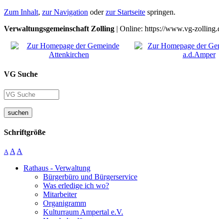
Zum Inhalt
,
zur Navigation
oder
zur Startseite
springen.
Verwaltungsgemeinschaft Zolling
| Online: https://www.vg-zolling.
VG Suche
suchen
Schriftgröße
A
A
A
Rathaus - Verwaltung
Bürgerbüro und Bürgerservice
Was erledige ich wo?
Mitarbeiter
Organigramm
Kulturraum Ampertal e.V.