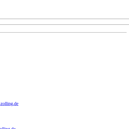
zolling.de
lling.de