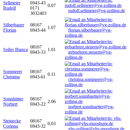
Sellmeier
6943-43
0.07
Rudolf
0171
rudolf.sellmeier@vg-zolling.de
3032403
Silberbauer
08167
1.07
Florian
6943-44
florian.silberbauer@vg-
zolling.de
08167
Soller Bianca
1.01
6943-33
gebuehren.steuern@vg-
zolling.de
Sommerer
08167
0.11
Christina
6943-61
christina.sommerer@vg-
zolling.de
Sonnhütter
08167
2.06
Norbert
6943-22
norbert.sonnhuetter@vg-
zolling.de
Steinecke
08167
0.03
Corinna
6943-32
vhs-zolling@vhs-moosburg.de