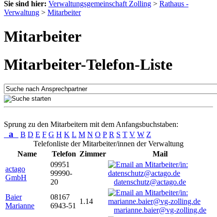
Sie sind hier:
Verwaltungsgemeinschaft Zolling
>
Rathaus -
Verwaltung
>
Mitarbeiter
Mitarbeiter
Mitarbeiter-Telefon-Liste
Sprung zu den Mitarbeitern mit dem Anfangsbuchstaben:
a
B
D
E
F
G
H
K
L
M
N
O
P
R
S
T
V
W
Z
Telefonliste der Mitarbeiter/innen der Verwaltung
Name
Telefon
Zimmer
Mail
09951
actago
99990-
GmbH
20
datenschutz@actago.de
Baier
08167
1.14
Marianne
6943-51
marianne.baier@vg-zolling.de