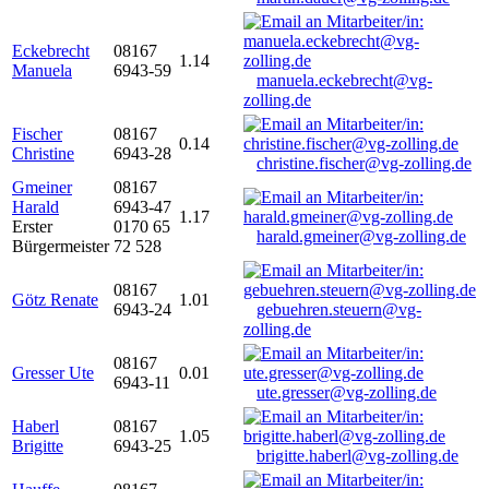
Eckebrecht
08167
1.14
Manuela
6943-59
manuela.eckebrecht@vg-
zolling.de
Fischer
08167
0.14
Christine
6943-28
christine.fischer@vg-zolling.de
Gmeiner
08167
Harald
6943-47
1.17
Erster
0170 65
harald.gmeiner@vg-zolling.de
Bürgermeister
72 528
08167
Götz Renate
1.01
6943-24
gebuehren.steuern@vg-
zolling.de
08167
Gresser Ute
0.01
6943-11
ute.gresser@vg-zolling.de
Haberl
08167
1.05
Brigitte
6943-25
brigitte.haberl@vg-zolling.de