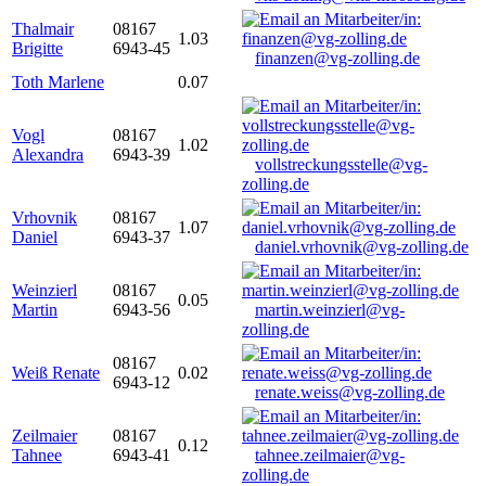
Thalmair
08167
1.03
Brigitte
6943-45
finanzen@vg-zolling.de
Toth Marlene
0.07
Vogl
08167
1.02
Alexandra
6943-39
vollstreckungsstelle@vg-
zolling.de
Vrhovnik
08167
1.07
Daniel
6943-37
daniel.vrhovnik@vg-zolling.de
Weinzierl
08167
0.05
Martin
6943-56
martin.weinzierl@vg-
zolling.de
08167
Weiß Renate
0.02
6943-12
renate.weiss@vg-zolling.de
Zeilmaier
08167
0.12
Tahnee
6943-41
tahnee.zeilmaier@vg-
zolling.de