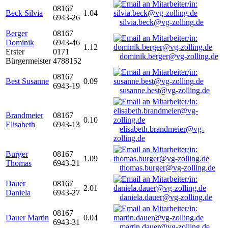
08167
Beck Silvia
1.04
6943-26
silvia.beck@vg-zolling.de
Berger
08167
Dominik
6943-46
1.12
Erster
0171
dominik.berger@vg-zolling.de
Bürgermeister
4788152
08167
Best Susanne
0.09
6943-19
susanne.best@vg-zolling.de
Brandmeier
08167
0.10
Elisabeth
6943-13
elisabeth.brandmeier@vg-
zolling.de
Burger
08167
1.09
Thomas
6943-21
thomas.burger@vg-zolling.de
Dauer
08167
2.01
Daniela
6943-27
daniela.dauer@vg-zolling.de
08167
Dauer Martin
0.04
6943-31
martin.dauer@vg-zolling.de