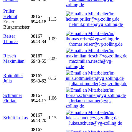
zolling.de
Priller
Helmut
08167
1.13
Erster
6943-18
helmut.priller@vg-zolling.de
Bürgermeister
Reiser
08167
1.09
Thomas
6943-34
thomas.reiser@vg-zolling.de
Riesch
08167
2.09
Maximilian
6943-55
maximilian.riesch@vg-
zolling.de
Rottmüller
08167
0.12
Julia
6943-62
julia.rottmueller@vg-zolling.de
Schranner
08167
1.06
Florian
6943-17
florian.schranner@vg-
zolling.de
08167
Schütt Lukas
1.15
6943-20
lukas.schuett@vg-zolling.de
08167