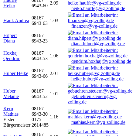
Hauffe
08167
2.09
Heiko
6943-60
heiko.hauffe@vg-zolling.de
08167
Hauk Andrea
1.03
6943-63
finanzen@vg-zolling.de
Hilpert
08167
Diana
6943-23
diana.hilpert@vg-zolling.de
Hoxhaj
08167
1.06
Qendrim
6943-53
qendrim.hoxhaj@vg-zolling.de
08167
Huber Heike
2.01
6943-66
heike.huber@vg-zolling.de
Huber
08167
1.01
Melanie
6943-52
gebuehren.steuern@vg-
zolling.de
Kern
08167
Mathias
6943-30
1.16
Erster
0175
mathias.kern@vg-zolling.de
Bürgermeister
2614485
08167