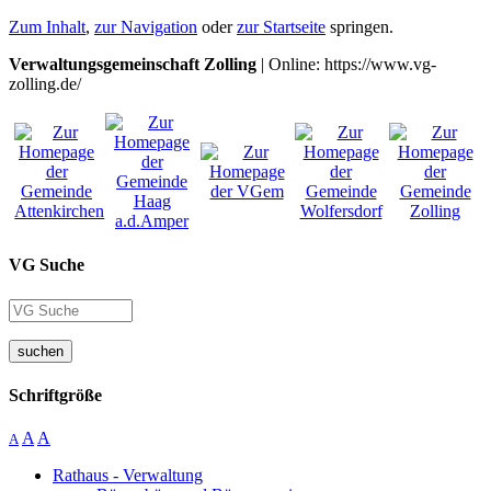
Zum Inhalt
,
zur Navigation
oder
zur Startseite
springen.
Verwaltungsgemeinschaft Zolling
| Online: https://www.vg-
zolling.de/
VG Suche
suchen
Schriftgröße
A
A
A
Rathaus - Verwaltung