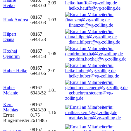
Hauffe
08167
2.09
Heiko
6943-60
heiko.hauffe@vg-zolling.de
08167
Hauk Andrea
1.03
6943-63
finanzen@vg-zolling.de
Hilpert
08167
Diana
6943-23
diana.hilpert@vg-zolling.de
Hoxhaj
08167
1.06
Qendrim
6943-53
qendrim.hoxhaj@vg-zolling.de
08167
Huber Heike
2.01
6943-66
heike.huber@vg-zolling.de
Huber
08167
1.01
Melanie
6943-52
gebuehren.steuern@vg-
zolling.de
Kern
08167
Mathias
6943-30
1.16
Erster
0175
mathias.kern@vg-zolling.de
Bürgermeister
2614485
08167