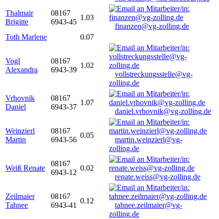
Thalmair
08167
1.03
Brigitte
6943-45
finanzen@vg-zolling.de
Toth Marlene
0.07
Vogl
08167
1.02
Alexandra
6943-39
vollstreckungsstelle@vg-
zolling.de
Vrhovnik
08167
1.07
Daniel
6943-37
daniel.vrhovnik@vg-zolling.de
Weinzierl
08167
0.05
Martin
6943-56
martin.weinzierl@vg-
zolling.de
08167
Weiß Renate
0.02
6943-12
renate.weiss@vg-zolling.de
Zeilmaier
08167
0.12
Tahnee
6943-41
tahnee.zeilmaier@vg-
zolling.de