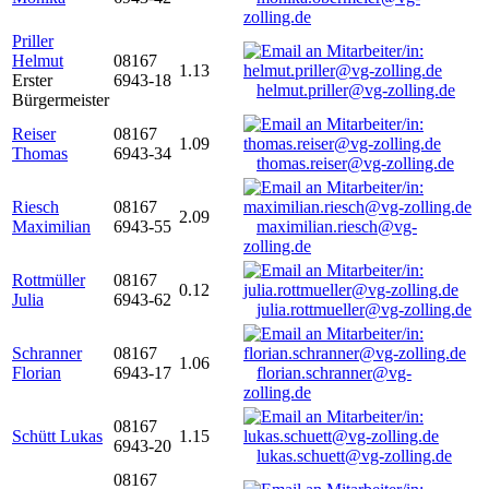
zolling.de
Priller
Helmut
08167
1.13
Erster
6943-18
helmut.priller@vg-zolling.de
Bürgermeister
Reiser
08167
1.09
Thomas
6943-34
thomas.reiser@vg-zolling.de
Riesch
08167
2.09
Maximilian
6943-55
maximilian.riesch@vg-
zolling.de
Rottmüller
08167
0.12
Julia
6943-62
julia.rottmueller@vg-zolling.de
Schranner
08167
1.06
Florian
6943-17
florian.schranner@vg-
zolling.de
08167
Schütt Lukas
1.15
6943-20
lukas.schuett@vg-zolling.de
08167