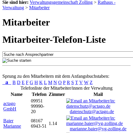
Sie sind hier:
Verwaltungsgemeinschaft Zolling
>
Rathaus -
Verwaltung
>
Mitarbeiter
Mitarbeiter
Mitarbeiter-Telefon-Liste
Sprung zu den Mitarbeitern mit dem Anfangsbuchstaben:
a
B
D
E
F
G
H
K
L
M
N
O
P
R
S
T
V
W
Z
Telefonliste der Mitarbeiter/innen der Verwaltung
Name
Telefon
Zimmer
Mail
09951
actago
99990-
GmbH
20
datenschutz@actago.de
Baier
08167
1.14
Marianne
6943-51
marianne.baier@vg-zolling.de