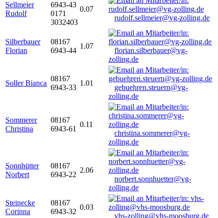
Sellmeier
6943-43
0.07
Rudolf
0171
rudolf.sellmeier@vg-zolling.de
3032403
Silberbauer
08167
1.07
Florian
6943-44
florian.silberbauer@vg-
zolling.de
08167
Soller Bianca
1.01
6943-33
gebuehren.steuern@vg-
zolling.de
Sommerer
08167
0.11
Christina
6943-61
christina.sommerer@vg-
zolling.de
Sonnhütter
08167
2.06
Norbert
6943-22
norbert.sonnhuetter@vg-
zolling.de
Steinecke
08167
0.03
Corinna
6943-32
vhs-zolling@vhs-moosburg.de