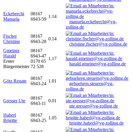
Eckebrecht
08167
1.14
Manuela
6943-59
manuela.eckebrecht@vg-
zolling.de
Fischer
08167
0.14
Christine
6943-28
christine.fischer@vg-zolling.de
Gmeiner
08167
Harald
6943-47
1.17
Erster
0170 65
harald.gmeiner@vg-zolling.de
Bürgermeister
72 528
08167
Götz Renate
1.01
6943-24
gebuehren.steuern@vg-
zolling.de
08167
Gresser Ute
0.01
6943-11
ute.gresser@vg-zolling.de
Haberl
08167
1.05
Brigitte
6943-25
brigitte.haberl@vg-zolling.de