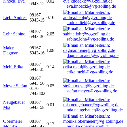
Knöckl Eva
0.02
6943-12
eva.knoeckl@vg-zolling.de
08167
Liebl Andrea
0.10
6943-15
andrea.liebl@vg-zolling.de
08167
Lohr Sabine
2.05
6943-36
sabine.lohr@vg-zolling.de
Maier
08167
1.08
Dagmar
6943-16
dagmar.maier@vg-zolling.de
08167
Mehl Erika
0.14
6943-35
erika.mehl@vg-zolling.de
08167
6943-50
Meyer Stefan
0.05
0170
stefan.meyer@vg-zolling.de
7942402
Neugebauer
08167
0.01
Mia
6943-58
mia.neugebauer@vg-zolling.de
Obermeier
08167
0.13
Monika
6943-42
monika.obermeier@vg-