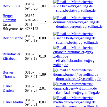
08167
Beck Silvia
1.04
6943-26
silvia.beck@vg-zolling.de
Berger
08167
Dominik
6943-46
1.12
Erster
0171
dominik.berger@vg-zolling.de
Bürgermeister
4788152
08167
Best Susanne
0.09
6943-19
susanne.best@vg-zolling.de
Brandmeier
08167
0.10
Elisabeth
6943-13
elisabeth.brandmeier@vg-
zolling.de
Burger
08167
1.09
Thomas
6943-21
thomas.burger@vg-zolling.de
Dauer
08167
2.01
Daniela
6943-27
daniela.dauer@vg-zolling.de
08167
Dauer Martin
0.04
6943-31
martin.dauer@vg-zolling.de