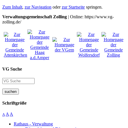
Zum Inhalt
,
zur Navigation
oder
zur Startseite
springen.
Verwaltungsgemeinschaft Zolling
| Online: https://www.vg-
zolling.de/
VG Suche
suchen
Schriftgröße
A
A
A
Rathaus - Verwaltung