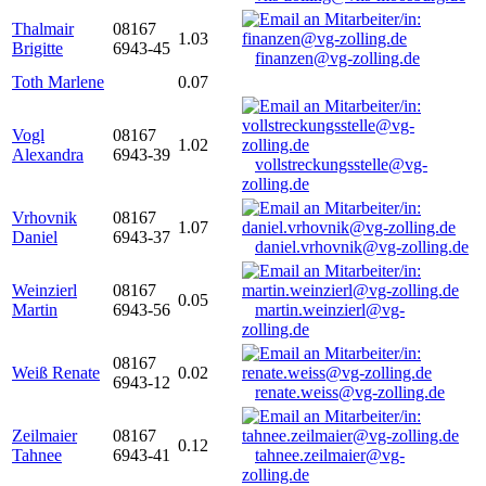
Thalmair
08167
1.03
Brigitte
6943-45
finanzen@vg-zolling.de
Toth Marlene
0.07
Vogl
08167
1.02
Alexandra
6943-39
vollstreckungsstelle@vg-
zolling.de
Vrhovnik
08167
1.07
Daniel
6943-37
daniel.vrhovnik@vg-zolling.de
Weinzierl
08167
0.05
Martin
6943-56
martin.weinzierl@vg-
zolling.de
08167
Weiß Renate
0.02
6943-12
renate.weiss@vg-zolling.de
Zeilmaier
08167
0.12
Tahnee
6943-41
tahnee.zeilmaier@vg-
zolling.de