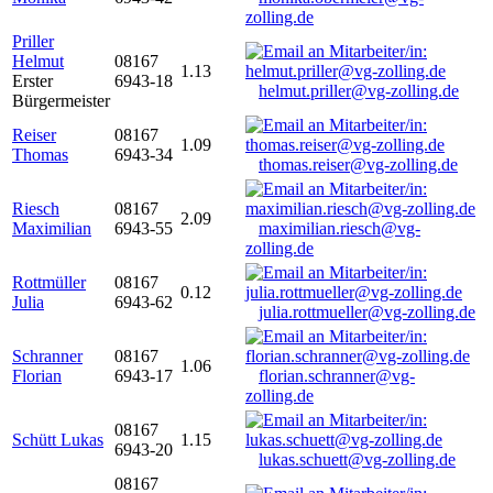
zolling.de
Priller
Helmut
08167
1.13
Erster
6943-18
helmut.priller@vg-zolling.de
Bürgermeister
Reiser
08167
1.09
Thomas
6943-34
thomas.reiser@vg-zolling.de
Riesch
08167
2.09
Maximilian
6943-55
maximilian.riesch@vg-
zolling.de
Rottmüller
08167
0.12
Julia
6943-62
julia.rottmueller@vg-zolling.de
Schranner
08167
1.06
Florian
6943-17
florian.schranner@vg-
zolling.de
08167
Schütt Lukas
1.15
6943-20
lukas.schuett@vg-zolling.de
08167