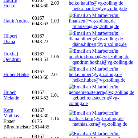
Hauffe
08167
2.09
Heiko
6943-60
heiko.hauffe@vg-zolling.de
08167
Hauk Andrea
1.03
6943-63
finanzen@vg-zolling.de
Hilpert
08167
Diana
6943-23
diana.hilpert@vg-zolling.de
Hoxhaj
08167
1.06
Qendrim
6943-53
qendrim.hoxhaj@vg-zolling.de
08167
Huber Heike
2.01
6943-66
heike.huber@vg-zolling.de
Huber
08167
1.01
Melanie
6943-52
gebuehren.steuern@vg-
zolling.de
Kern
08167
Mathias
6943-30
1.16
Erster
0175
mathias.kern@vg-zolling.de
Bürgermeister
2614485
08167