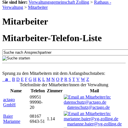
Sie sind hier:
Verwaltungsgemeinschaft Zolling
>
Rathaus -
Verwaltung
>
Mitarbeiter
Mitarbeiter
Mitarbeiter-Telefon-Liste
Sprung zu den Mitarbeitern mit dem Anfangsbuchstaben:
a
B
D
E
F
G
H
K
L
M
N
O
P
R
S
T
V
W
Z
Telefonliste der Mitarbeiter/innen der Verwaltung
Name
Telefon
Zimmer
Mail
09951
actago
99990-
GmbH
20
datenschutz@actago.de
Baier
08167
1.14
Marianne
6943-51
marianne.baier@vg-zolling.de