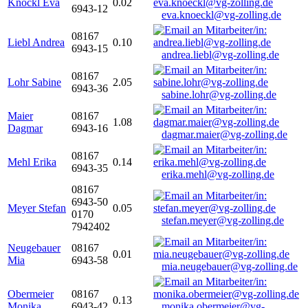
Knöckl Eva
0.02
6943-12
eva.knoeckl@vg-zolling.de
08167
Liebl Andrea
0.10
6943-15
andrea.liebl@vg-zolling.de
08167
Lohr Sabine
2.05
6943-36
sabine.lohr@vg-zolling.de
Maier
08167
1.08
Dagmar
6943-16
dagmar.maier@vg-zolling.de
08167
Mehl Erika
0.14
6943-35
erika.mehl@vg-zolling.de
08167
6943-50
Meyer Stefan
0.05
0170
stefan.meyer@vg-zolling.de
7942402
Neugebauer
08167
0.01
Mia
6943-58
mia.neugebauer@vg-zolling.de
Obermeier
08167
0.13
Monika
6943-42
monika.obermeier@vg-