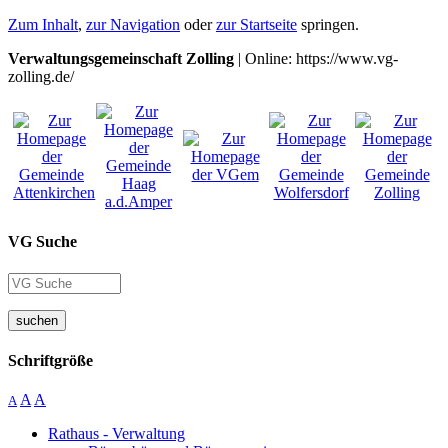
Zum Inhalt
,
zur Navigation
oder
zur Startseite
springen.
Verwaltungsgemeinschaft Zolling
| Online: https://www.vg-
zolling.de/
VG Suche
suchen
Schriftgröße
A
A
A
Rathaus - Verwaltung