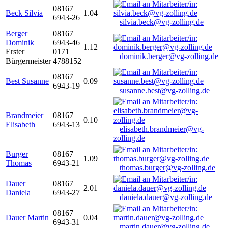
08167
Beck Silvia
1.04
6943-26
silvia.beck@vg-zolling.de
Berger
08167
Dominik
6943-46
1.12
Erster
0171
dominik.berger@vg-zolling.de
Bürgermeister
4788152
08167
Best Susanne
0.09
6943-19
susanne.best@vg-zolling.de
Brandmeier
08167
0.10
Elisabeth
6943-13
elisabeth.brandmeier@vg-
zolling.de
Burger
08167
1.09
Thomas
6943-21
thomas.burger@vg-zolling.de
Dauer
08167
2.01
Daniela
6943-27
daniela.dauer@vg-zolling.de
08167
Dauer Martin
0.04
6943-31
martin.dauer@vg-zolling.de