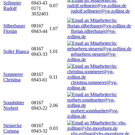
Sellmeier
6943-43
0.07
Rudolf
0171
rudolf.sellmeier@vg-zolling.de
3032403
Silberbauer
08167
1.07
Florian
6943-44
florian.silberbauer@vg-
zolling.de
08167
Soller Bianca
1.01
6943-33
gebuehren.steuern@vg-
zolling.de
Sommerer
08167
0.11
Christina
6943-61
christina.sommerer@vg-
zolling.de
Sonnhütter
08167
2.06
Norbert
6943-22
norbert.sonnhuetter@vg-
zolling.de
Steinecke
08167
0.03
Corinna
6943-32
vhs-zolling@vhs-moosburg.de