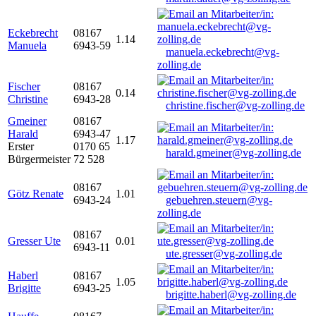
Eckebrecht
08167
1.14
Manuela
6943-59
manuela.eckebrecht@vg-
zolling.de
Fischer
08167
0.14
Christine
6943-28
christine.fischer@vg-zolling.de
Gmeiner
08167
Harald
6943-47
1.17
Erster
0170 65
harald.gmeiner@vg-zolling.de
Bürgermeister
72 528
08167
Götz Renate
1.01
6943-24
gebuehren.steuern@vg-
zolling.de
08167
Gresser Ute
0.01
6943-11
ute.gresser@vg-zolling.de
Haberl
08167
1.05
Brigitte
6943-25
brigitte.haberl@vg-zolling.de