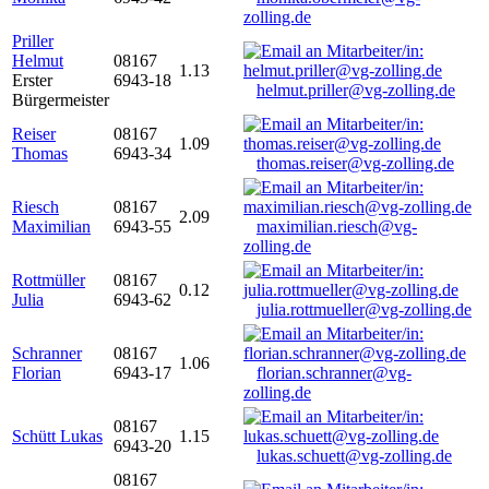
zolling.de
Priller
Helmut
08167
1.13
Erster
6943-18
helmut.priller@vg-zolling.de
Bürgermeister
Reiser
08167
1.09
Thomas
6943-34
thomas.reiser@vg-zolling.de
Riesch
08167
2.09
Maximilian
6943-55
maximilian.riesch@vg-
zolling.de
Rottmüller
08167
0.12
Julia
6943-62
julia.rottmueller@vg-zolling.de
Schranner
08167
1.06
Florian
6943-17
florian.schranner@vg-
zolling.de
08167
Schütt Lukas
1.15
6943-20
lukas.schuett@vg-zolling.de
08167