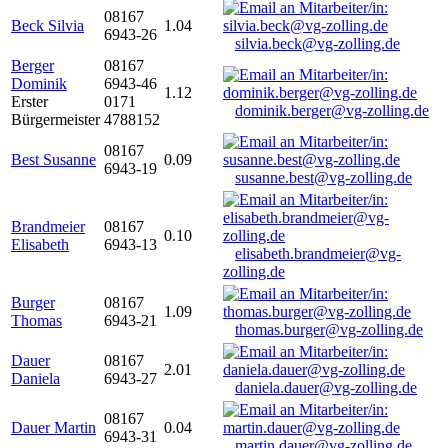
08167
Beck Silvia
1.04
6943-26
silvia.beck@vg-zolling.de
Berger
08167
Dominik
6943-46
1.12
Erster
0171
dominik.berger@vg-zolling.de
Bürgermeister
4788152
08167
Best Susanne
0.09
6943-19
susanne.best@vg-zolling.de
Brandmeier
08167
0.10
Elisabeth
6943-13
elisabeth.brandmeier@vg-
zolling.de
Burger
08167
1.09
Thomas
6943-21
thomas.burger@vg-zolling.de
Dauer
08167
2.01
Daniela
6943-27
daniela.dauer@vg-zolling.de
08167
Dauer Martin
0.04
6943-31
martin.dauer@vg-zolling.de