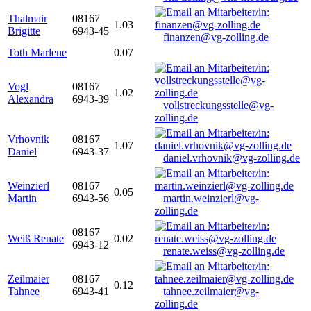
Thalmair
08167
1.03
Brigitte
6943-45
finanzen@vg-zolling.de
Toth Marlene
0.07
Vogl
08167
1.02
Alexandra
6943-39
vollstreckungsstelle@vg-
zolling.de
Vrhovnik
08167
1.07
Daniel
6943-37
daniel.vrhovnik@vg-zolling.de
Weinzierl
08167
0.05
Martin
6943-56
martin.weinzierl@vg-
zolling.de
08167
Weiß Renate
0.02
6943-12
renate.weiss@vg-zolling.de
Zeilmaier
08167
0.12
Tahnee
6943-41
tahnee.zeilmaier@vg-
zolling.de