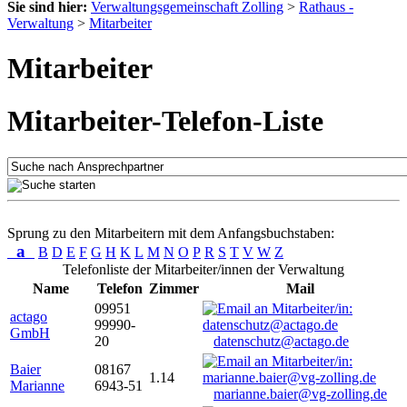
Sie sind hier:
Verwaltungsgemeinschaft Zolling
>
Rathaus -
Verwaltung
>
Mitarbeiter
Mitarbeiter
Mitarbeiter-Telefon-Liste
Sprung zu den Mitarbeitern mit dem Anfangsbuchstaben:
a
B
D
E
F
G
H
K
L
M
N
O
P
R
S
T
V
W
Z
Telefonliste der Mitarbeiter/innen der Verwaltung
Name
Telefon
Zimmer
Mail
09951
actago
99990-
GmbH
20
datenschutz@actago.de
Baier
08167
1.14
Marianne
6943-51
marianne.baier@vg-zolling.de