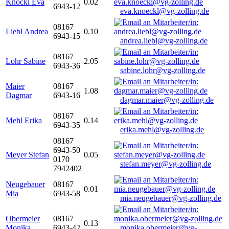
Knöckl Eva
0.02
6943-12
eva.knoeckl@vg-zolling.de
08167
Liebl Andrea
0.10
6943-15
andrea.liebl@vg-zolling.de
08167
Lohr Sabine
2.05
6943-36
sabine.lohr@vg-zolling.de
Maier
08167
1.08
Dagmar
6943-16
dagmar.maier@vg-zolling.de
08167
Mehl Erika
0.14
6943-35
erika.mehl@vg-zolling.de
08167
6943-50
Meyer Stefan
0.05
0170
stefan.meyer@vg-zolling.de
7942402
Neugebauer
08167
0.01
Mia
6943-58
mia.neugebauer@vg-zolling.de
Obermeier
08167
0.13
Monika
6943-42
monika.obermeier@vg-