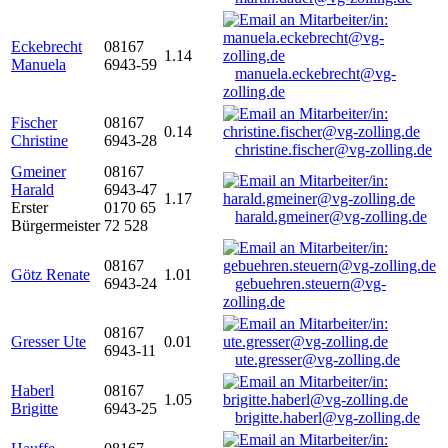
Eckebrecht
08167
1.14
Manuela
6943-59
manuela.eckebrecht@vg-
zolling.de
Fischer
08167
0.14
Christine
6943-28
christine.fischer@vg-zolling.de
Gmeiner
08167
Harald
6943-47
1.17
Erster
0170 65
harald.gmeiner@vg-zolling.de
Bürgermeister
72 528
08167
Götz Renate
1.01
6943-24
gebuehren.steuern@vg-
zolling.de
08167
Gresser Ute
0.01
6943-11
ute.gresser@vg-zolling.de
Haberl
08167
1.05
Brigitte
6943-25
brigitte.haberl@vg-zolling.de