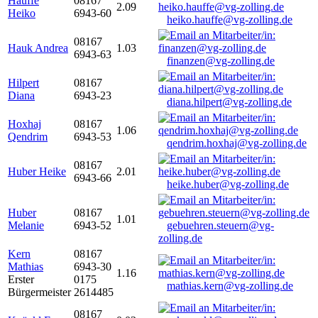
Hauffe
08167
2.09
Heiko
6943-60
heiko.hauffe@vg-zolling.de
08167
Hauk Andrea
1.03
6943-63
finanzen@vg-zolling.de
Hilpert
08167
Diana
6943-23
diana.hilpert@vg-zolling.de
Hoxhaj
08167
1.06
Qendrim
6943-53
qendrim.hoxhaj@vg-zolling.de
08167
Huber Heike
2.01
6943-66
heike.huber@vg-zolling.de
Huber
08167
1.01
Melanie
6943-52
gebuehren.steuern@vg-
zolling.de
Kern
08167
Mathias
6943-30
1.16
Erster
0175
mathias.kern@vg-zolling.de
Bürgermeister
2614485
08167