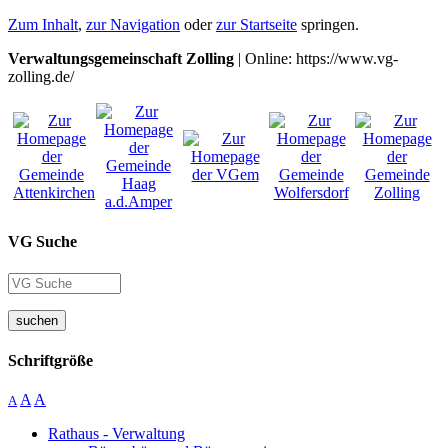
Zum Inhalt
,
zur Navigation
oder
zur Startseite
springen.
Verwaltungsgemeinschaft Zolling
| Online: https://www.vg-
zolling.de/
VG Suche
suchen
Schriftgröße
A
A
A
Rathaus - Verwaltung