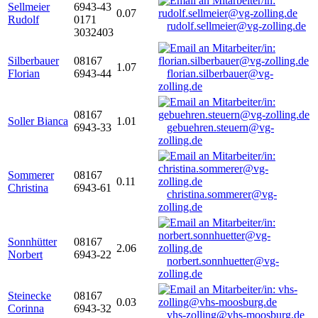
Sellmeier
6943-43
0.07
Rudolf
0171
rudolf.sellmeier@vg-zolling.de
3032403
Silberbauer
08167
1.07
Florian
6943-44
florian.silberbauer@vg-
zolling.de
08167
Soller Bianca
1.01
6943-33
gebuehren.steuern@vg-
zolling.de
Sommerer
08167
0.11
Christina
6943-61
christina.sommerer@vg-
zolling.de
Sonnhütter
08167
2.06
Norbert
6943-22
norbert.sonnhuetter@vg-
zolling.de
Steinecke
08167
0.03
Corinna
6943-32
vhs-zolling@vhs-moosburg.de