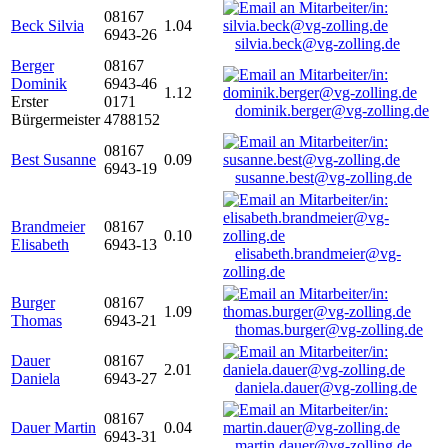
08167
Beck Silvia
1.04
6943-26
silvia.beck@vg-zolling.de
Berger
08167
Dominik
6943-46
1.12
Erster
0171
dominik.berger@vg-zolling.de
Bürgermeister
4788152
08167
Best Susanne
0.09
6943-19
susanne.best@vg-zolling.de
Brandmeier
08167
0.10
Elisabeth
6943-13
elisabeth.brandmeier@vg-
zolling.de
Burger
08167
1.09
Thomas
6943-21
thomas.burger@vg-zolling.de
Dauer
08167
2.01
Daniela
6943-27
daniela.dauer@vg-zolling.de
08167
Dauer Martin
0.04
6943-31
martin.dauer@vg-zolling.de