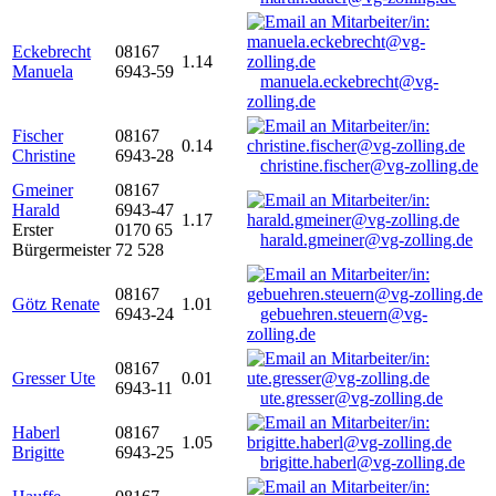
Eckebrecht
08167
1.14
Manuela
6943-59
manuela.eckebrecht@vg-
zolling.de
Fischer
08167
0.14
Christine
6943-28
christine.fischer@vg-zolling.de
Gmeiner
08167
Harald
6943-47
1.17
Erster
0170 65
harald.gmeiner@vg-zolling.de
Bürgermeister
72 528
08167
Götz Renate
1.01
6943-24
gebuehren.steuern@vg-
zolling.de
08167
Gresser Ute
0.01
6943-11
ute.gresser@vg-zolling.de
Haberl
08167
1.05
Brigitte
6943-25
brigitte.haberl@vg-zolling.de