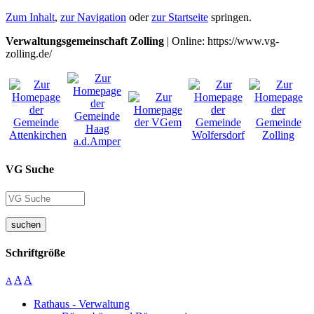
Zum Inhalt
,
zur Navigation
oder
zur Startseite
springen.
Verwaltungsgemeinschaft Zolling
| Online: https://www.vg-
zolling.de/
VG Suche
suchen
Schriftgröße
A
A
A
Rathaus - Verwaltung