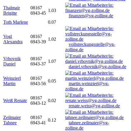
Thalmair
08167
1.03
Brigitte
6943-45
finanzen@vg-zolling.de
Toth Marlene
0.07
Vogl
08167
1.02
Alexandra
6943-39
vollstreckungsstelle@vg-
zolling.de
Vrhovnik
08167
1.07
Daniel
6943-37
daniel.vrhovnik@vg-zolling.de
Weinzierl
08167
0.05
Martin
6943-56
martin.weinzierl@vg-
zolling.de
08167
Weiß Renate
0.02
6943-12
renate.weiss@vg-zolling.de
Zeilmaier
08167
0.12
Tahnee
6943-41
tahnee.zeilmaier@vg-
zolling.de