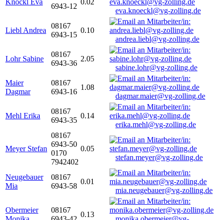
Knöckl Eva
0.02
6943-12
eva.knoeckl@vg-zolling.de
08167
Liebl Andrea
0.10
6943-15
andrea.liebl@vg-zolling.de
08167
Lohr Sabine
2.05
6943-36
sabine.lohr@vg-zolling.de
Maier
08167
1.08
Dagmar
6943-16
dagmar.maier@vg-zolling.de
08167
Mehl Erika
0.14
6943-35
erika.mehl@vg-zolling.de
08167
6943-50
Meyer Stefan
0.05
0170
stefan.meyer@vg-zolling.de
7942402
Neugebauer
08167
0.01
Mia
6943-58
mia.neugebauer@vg-zolling.de
Obermeier
08167
0.13
Monika
6943-42
monika.obermeier@vg-