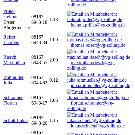
zolling.de
Priller
Helmut
08167
1.13
Erster
6943-18
helmut.priller@vg-zolling.de
Bürgermeister
Reiser
08167
1.09
Thomas
6943-34
thomas.reiser@vg-zolling.de
Riesch
08167
2.09
Maximilian
6943-55
maximilian.riesch@vg-
zolling.de
Rottmüller
08167
0.12
Julia
6943-62
julia.rottmueller@vg-zolling.de
Schranner
08167
1.06
Florian
6943-17
florian.schranner@vg-
zolling.de
08167
Schütt Lukas
1.15
6943-20
lukas.schuett@vg-zolling.de
08167