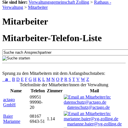
Sie sind hier:
Verwaltungsgemeinschaft Zolling
>
Rathaus -
Verwaltung
>
Mitarbeiter
Mitarbeiter
Mitarbeiter-Telefon-Liste
Sprung zu den Mitarbeitern mit dem Anfangsbuchstaben:
a
B
D
E
F
G
H
K
L
M
N
O
P
R
S
T
V
W
Z
Telefonliste der Mitarbeiter/innen der Verwaltung
Name
Telefon
Zimmer
Mail
09951
actago
99990-
GmbH
20
datenschutz@actago.de
Baier
08167
1.14
Marianne
6943-51
marianne.baier@vg-zolling.de