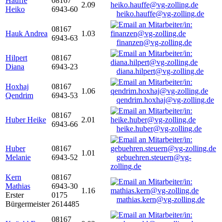
Hauffe
08167
2.09
Heiko
6943-60
heiko.hauffe@vg-zolling.de
08167
Hauk Andrea
1.03
6943-63
finanzen@vg-zolling.de
Hilpert
08167
Diana
6943-23
diana.hilpert@vg-zolling.de
Hoxhaj
08167
1.06
Qendrim
6943-53
qendrim.hoxhaj@vg-zolling.de
08167
Huber Heike
2.01
6943-66
heike.huber@vg-zolling.de
Huber
08167
1.01
Melanie
6943-52
gebuehren.steuern@vg-
zolling.de
Kern
08167
Mathias
6943-30
1.16
Erster
0175
mathias.kern@vg-zolling.de
Bürgermeister
2614485
08167