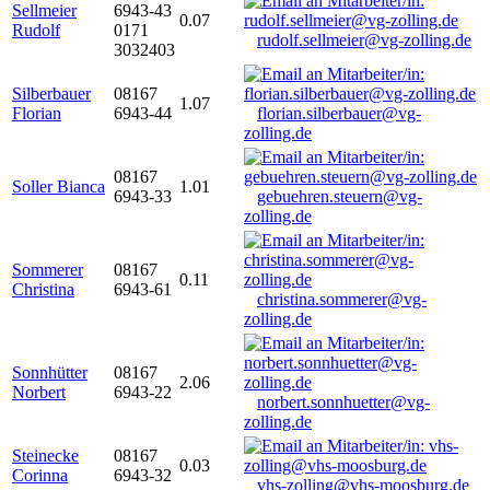
Sellmeier
6943-43
0.07
Rudolf
0171
rudolf.sellmeier@vg-zolling.de
3032403
Silberbauer
08167
1.07
Florian
6943-44
florian.silberbauer@vg-
zolling.de
08167
Soller Bianca
1.01
6943-33
gebuehren.steuern@vg-
zolling.de
Sommerer
08167
0.11
Christina
6943-61
christina.sommerer@vg-
zolling.de
Sonnhütter
08167
2.06
Norbert
6943-22
norbert.sonnhuetter@vg-
zolling.de
Steinecke
08167
0.03
Corinna
6943-32
vhs-zolling@vhs-moosburg.de