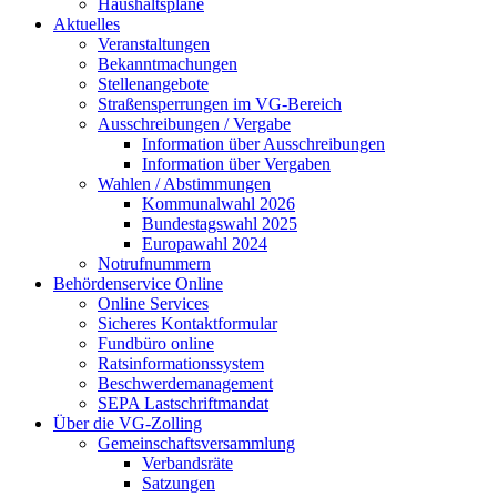
Haushaltspläne
Aktuelles
Veranstaltungen
Bekanntmachungen
Stellenangebote
Straßensperrungen im VG-Bereich
Ausschreibungen / Vergabe
Information über Ausschreibungen
Information über Vergaben
Wahlen / Abstimmungen
Kommunalwahl 2026
Bundestagswahl 2025
Europawahl 2024
Notrufnummern
Behördenservice Online
Online Services
Sicheres Kontaktformular
Fundbüro online
Ratsinformationssystem
Beschwerdemanagement
SEPA Lastschriftmandat
Über die VG-Zolling
Gemeinschaftsversammlung
Verbandsräte
Satzungen