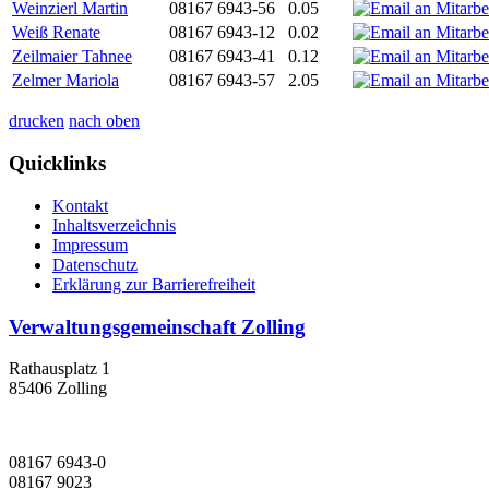
Weinzierl Martin
08167 6943-56
0.05
Weiß Renate
08167 6943-12
0.02
Zeilmaier Tahnee
08167 6943-41
0.12
Zelmer Mariola
08167 6943-57
2.05
drucken
nach oben
Quicklinks
Kontakt
Inhaltsverzeichnis
Impressum
Datenschutz
Erklärung zur Barrierefreiheit
Verwaltungsgemeinschaft Zolling
Rathausplatz 1
85406 Zolling
08167 6943-0
08167 9023