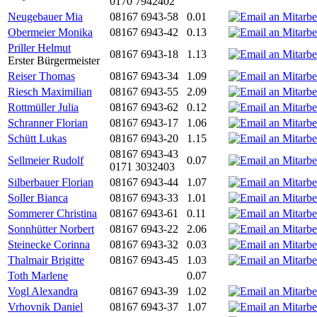
0170 7942402
Neugebauer Mia
08167 6943-58
0.01
Obermeier Monika
08167 6943-42
0.13
Priller Helmut
08167 6943-18
1.13
Erster Bürgermeister
Reiser Thomas
08167 6943-34
1.09
Riesch Maximilian
08167 6943-55
2.09
Rottmüller Julia
08167 6943-62
0.12
Schranner Florian
08167 6943-17
1.06
Schütt Lukas
08167 6943-20
1.15
08167 6943-43
Sellmeier Rudolf
0.07
0171 3032403
Silberbauer Florian
08167 6943-44
1.07
Soller Bianca
08167 6943-33
1.01
Sommerer Christina
08167 6943-61
0.11
Sonnhütter Norbert
08167 6943-22
2.06
Steinecke Corinna
08167 6943-32
0.03
Thalmair Brigitte
08167 6943-45
1.03
Toth Marlene
0.07
Vogl Alexandra
08167 6943-39
1.02
Vrhovnik Daniel
08167 6943-37
1.07