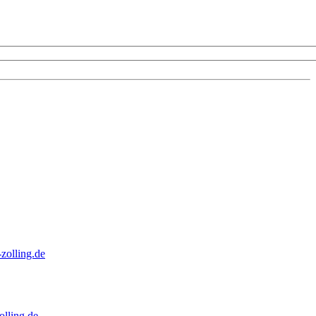
zolling.de
lling.de