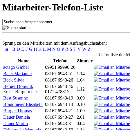
Mitarbeiter-Telefon-Liste
Sprung zu den Mitarbeitern mit dem Anfangsbuchstaben:
a
B
D
E
F
G
H
K
L
M
N
O
P
R
S
T
V
W
Z
Telefonliste der M
Name
Telefon
Zimmer
actago GmbH
09951 99990-20
Baier Marianne
08167 6943-51
1.14
Beck Silvia
08167 6943-26
1.04
Berger Dominik
08167 6943-46
1.12
Erster Bürgermeister
0171 4788152
Best Susanne
08167 6943-19
0.09
Brandmeier Elisabeth
08167 6943-13
0.10
Burger Thomas
08167 6943-21
1.09
Dauer Daniela
08167 6943-27
2.01
Dauer Martin
08167 6943-31
0.04
Eckebrecht Manuela
08167 6943-59
1.14