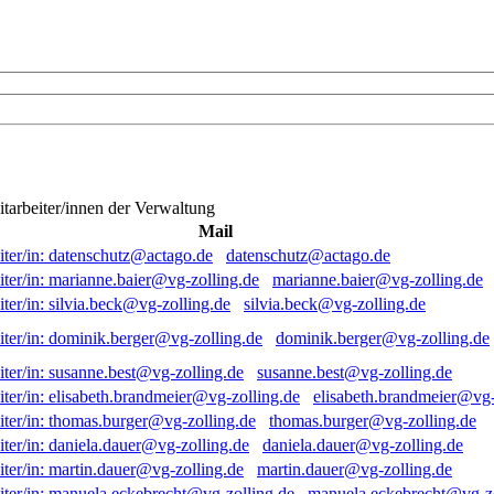
itarbeiter/innen der Verwaltung
Mail
datenschutz@actago.de
marianne.baier@vg-zolling.de
silvia.beck@vg-zolling.de
dominik.berger@vg-zolling.de
susanne.best@vg-zolling.de
elisabeth.brandmeier@vg-
thomas.burger@vg-zolling.de
daniela.dauer@vg-zolling.de
martin.dauer@vg-zolling.de
manuela.eckebrecht@vg-zo