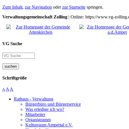
Zum Inhalt
,
zur Navigation
oder
zur Startseite
springen.
Verwaltungsgemeinschaft Zolling
| Online: https://www.vg-zolling.
VG Suche
suchen
Schriftgröße
A
A
A
Rathaus - Verwaltung
Bürgerbüro und Bürgerservice
Was erledige ich wo?
Mitarbeiter
Organigramm
Kulturraum Ampertal e.V.