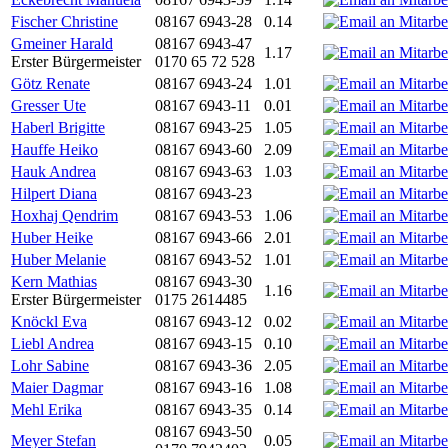
Fischer Christine
08167 6943-28
0.14
Gmeiner Harald
08167 6943-47
1.17
Erster Bürgermeister
0170 65 72 528
Götz Renate
08167 6943-24
1.01
Gresser Ute
08167 6943-11
0.01
Haberl Brigitte
08167 6943-25
1.05
Hauffe Heiko
08167 6943-60
2.09
Hauk Andrea
08167 6943-63
1.03
Hilpert Diana
08167 6943-23
Hoxhaj Qendrim
08167 6943-53
1.06
Huber Heike
08167 6943-66
2.01
Huber Melanie
08167 6943-52
1.01
Kern Mathias
08167 6943-30
1.16
Erster Bürgermeister
0175 2614485
Knöckl Eva
08167 6943-12
0.02
Liebl Andrea
08167 6943-15
0.10
Lohr Sabine
08167 6943-36
2.05
Maier Dagmar
08167 6943-16
1.08
Mehl Erika
08167 6943-35
0.14
08167 6943-50
Meyer Stefan
0.05