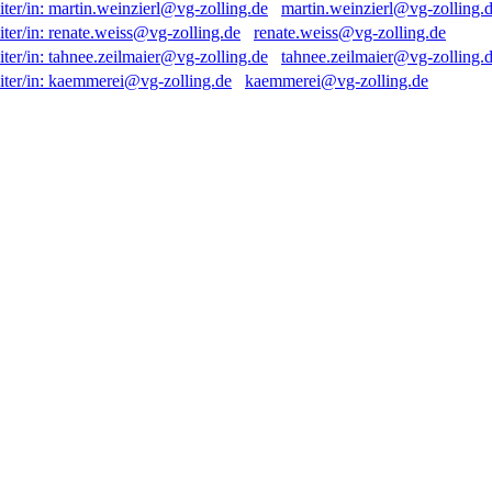
martin.weinzierl@vg-zolling.
renate.weiss@vg-zolling.de
tahnee.zeilmaier@vg-zolling.
kaemmerei@vg-zolling.de