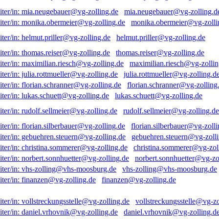
mia.neugebauer@vg-zolling.d
monika.obermeier@vg-zolli
helmut.priller@vg-zolling.de
thomas.reiser@vg-zolling.de
maximilian.riesch@vg-zollin
julia.rottmueller@vg-zolling.d
florian.schranner@vg-zolling
lukas.schuett@vg-zolling.de
rudolf.sellmeier@vg-zolling.de
florian.silberbauer@vg-zolli
gebuehren.steuern@vg-zolli
christina.sommerer@vg-zol
norbert.sonnhuetter@vg-zo
vhs-zolling@vhs-moosburg.de
finanzen@vg-zolling.de
vollstreckungsstelle@vg-zo
daniel.vrhovnik@vg-zolling.d