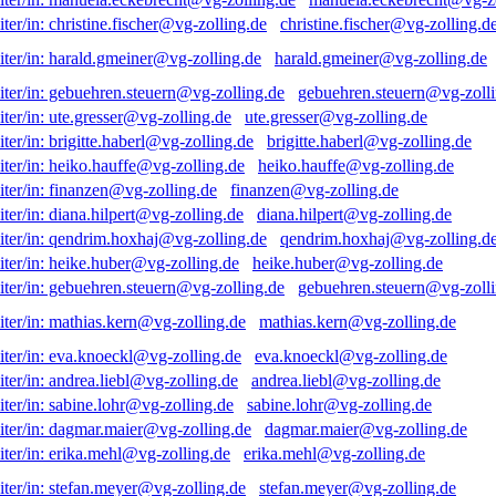
christine.fischer@vg-zolling.d
harald.gmeiner@vg-zolling.de
gebuehren.steuern@vg-zolli
ute.gresser@vg-zolling.de
brigitte.haberl@vg-zolling.de
heiko.hauffe@vg-zolling.de
finanzen@vg-zolling.de
diana.hilpert@vg-zolling.de
qendrim.hoxhaj@vg-zolling.d
heike.huber@vg-zolling.de
gebuehren.steuern@vg-zolli
mathias.kern@vg-zolling.de
eva.knoeckl@vg-zolling.de
andrea.liebl@vg-zolling.de
sabine.lohr@vg-zolling.de
dagmar.maier@vg-zolling.de
erika.mehl@vg-zolling.de
stefan.meyer@vg-zolling.de