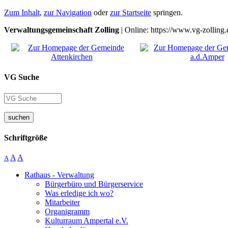
Zum Inhalt
,
zur Navigation
oder
zur Startseite
springen.
Verwaltungsgemeinschaft Zolling
| Online: https://www.vg-zolling.
VG Suche
suchen
Schriftgröße
A
A
A
Rathaus - Verwaltung
Bürgerbüro und Bürgerservice
Was erledige ich wo?
Mitarbeiter
Organigramm
Kulturraum Ampertal e.V.