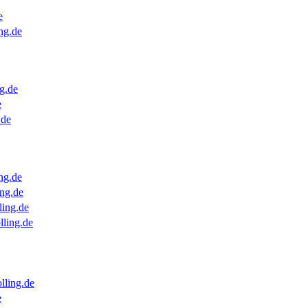
e
ng.de
g.de
e
.de
ng.de
ng.de
ling.de
lling.de
lling.de
e