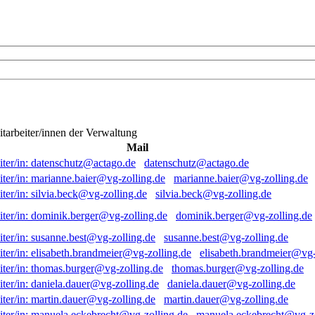
itarbeiter/innen der Verwaltung
Mail
datenschutz@actago.de
marianne.baier@vg-zolling.de
silvia.beck@vg-zolling.de
dominik.berger@vg-zolling.de
susanne.best@vg-zolling.de
elisabeth.brandmeier@vg-
thomas.burger@vg-zolling.de
daniela.dauer@vg-zolling.de
martin.dauer@vg-zolling.de
manuela.eckebrecht@vg-zo