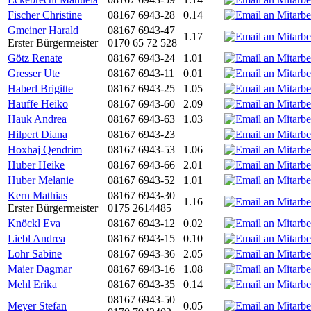
Fischer Christine
08167 6943-28
0.14
Gmeiner Harald
08167 6943-47
1.17
Erster Bürgermeister
0170 65 72 528
Götz Renate
08167 6943-24
1.01
Gresser Ute
08167 6943-11
0.01
Haberl Brigitte
08167 6943-25
1.05
Hauffe Heiko
08167 6943-60
2.09
Hauk Andrea
08167 6943-63
1.03
Hilpert Diana
08167 6943-23
Hoxhaj Qendrim
08167 6943-53
1.06
Huber Heike
08167 6943-66
2.01
Huber Melanie
08167 6943-52
1.01
Kern Mathias
08167 6943-30
1.16
Erster Bürgermeister
0175 2614485
Knöckl Eva
08167 6943-12
0.02
Liebl Andrea
08167 6943-15
0.10
Lohr Sabine
08167 6943-36
2.05
Maier Dagmar
08167 6943-16
1.08
Mehl Erika
08167 6943-35
0.14
08167 6943-50
Meyer Stefan
0.05