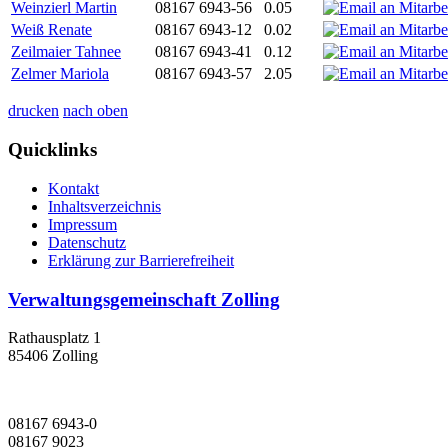
Weinzierl Martin
08167 6943-56
0.05
Weiß Renate
08167 6943-12
0.02
Zeilmaier Tahnee
08167 6943-41
0.12
Zelmer Mariola
08167 6943-57
2.05
drucken
nach oben
Quicklinks
Kontakt
Inhaltsverzeichnis
Impressum
Datenschutz
Erklärung zur Barrierefreiheit
Verwaltungsgemeinschaft Zolling
Rathausplatz 1
85406 Zolling
08167 6943-0
08167 9023