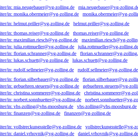
mia.neugebauer@vg-zolling.d
monika.obermeier@vg-zolli
helmut.priller@vg-zolling.de
thomas.reiser@vg-zolling.de
maximilian.riesch@vg-zollin
julia.rottmueller@vg-zolling.d
florian.schranner@vg-zolling
lukas.schuett@vg-zolling.de
rudolf.sellmeier@vg-zolling.de
florian.silberbauer@vg-zolli
gebuehren.steuern@vg-zolli
christina.sommerer@vg-zol
norbert.sonnhuetter@vg-zo
vhs-zolling@vhs-moosburg.de
finanzen@vg-zolling.de
vollstreckungsstelle@vg-zo
daniel.vrhovnik@vg-zolling.d