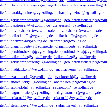
christine.fischer@vg-zolling.d
harald.gmeiner@vg-zolling.de
gebuehren.steuern@vg-zolli
ute.gresser@vg-zolling.de
brigitte.haberl@vg-zolling.de
heiko.hauffe@vg-zolling.de
finanzen@vg-zolling.de
diana.hilpert@vg-zolling.de
qendrim.hoxhaj@vg-zolling.d
heike.huber@vg-zolling.de
gebuehren.steuern@vg-zolli
mathias.kern@vg-zolling.de
eva.knoeckl@vg-zolling.de
andrea.liebl@vg-zolling.de
sabine.lohr@vg-zolling.de
dagmar.maier@vg-zolling.de
erika.mehl@vg-zolling.de
stefan.meyer@vg-zolling.de