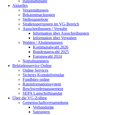
Haushaltspläne
Aktuelles
Veranstaltungen
Bekanntmachungen
Stellenangebote
Straßensperrungen im VG-Bereich
Ausschreibungen / Vergabe
Information über Ausschreibungen
Information über Vergaben
Wahlen / Abstimmungen
Kommunalwahl 2026
Bundestagswahl 2025
Europawahl 2024
Notrufnummern
Behördenservice Online
Online Services
Sicheres Kontaktformular
Fundbüro online
Ratsinformationssystem
Beschwerdemanagement
SEPA Lastschriftmandat
Über die VG-Zolling
Gemeinschaftsversammlung
Verbandsräte
Satzungen