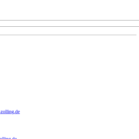
zolling.de
lling.de