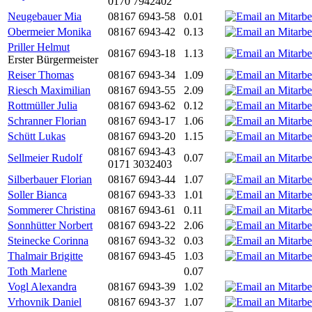
0170 7942402
Neugebauer Mia
08167 6943-58
0.01
Obermeier Monika
08167 6943-42
0.13
Priller Helmut
08167 6943-18
1.13
Erster Bürgermeister
Reiser Thomas
08167 6943-34
1.09
Riesch Maximilian
08167 6943-55
2.09
Rottmüller Julia
08167 6943-62
0.12
Schranner Florian
08167 6943-17
1.06
Schütt Lukas
08167 6943-20
1.15
08167 6943-43
Sellmeier Rudolf
0.07
0171 3032403
Silberbauer Florian
08167 6943-44
1.07
Soller Bianca
08167 6943-33
1.01
Sommerer Christina
08167 6943-61
0.11
Sonnhütter Norbert
08167 6943-22
2.06
Steinecke Corinna
08167 6943-32
0.03
Thalmair Brigitte
08167 6943-45
1.03
Toth Marlene
0.07
Vogl Alexandra
08167 6943-39
1.02
Vrhovnik Daniel
08167 6943-37
1.07