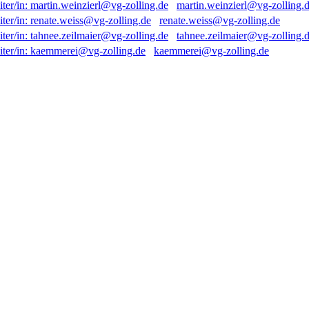
martin.weinzierl@vg-zolling.
renate.weiss@vg-zolling.de
tahnee.zeilmaier@vg-zolling.
kaemmerei@vg-zolling.de