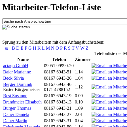
Mitarbeiter-Telefon-Liste
Sprung zu den Mitarbeitern mit dem Anfangsbuchstaben:
a
B
D
E
F
G
H
K
L
M
N
O
P
R
S
T
V
W
Z
Telefonliste der M
Name
Telefon
Zimmer
actago GmbH
09951 99990-20
Baier Marianne
08167 6943-51
1.14
Beck Silvia
08167 6943-26
1.04
Berger Dominik
08167 6943-46
1.12
Erster Bürgermeister
0171 4788152
Best Susanne
08167 6943-19
0.09
Brandmeier Elisabeth
08167 6943-13
0.10
Burger Thomas
08167 6943-21
1.09
Dauer Daniela
08167 6943-27
2.01
Dauer Martin
08167 6943-31
0.04
Eckebrecht Manuela
08167 6943-59
1.14