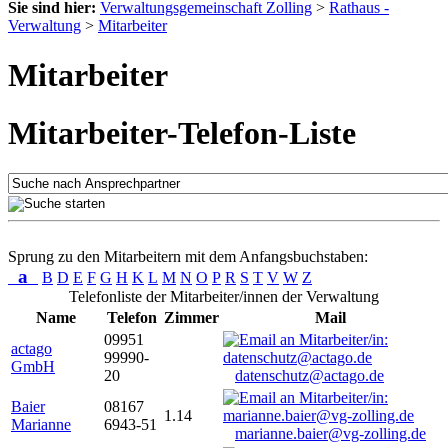
Sie sind hier:
Verwaltungsgemeinschaft Zolling
>
Rathaus -
Verwaltung
>
Mitarbeiter
Mitarbeiter
Mitarbeiter-Telefon-Liste
Sprung zu den Mitarbeitern mit dem Anfangsbuchstaben:
a
B
D
E
F
G
H
K
L
M
N
O
P
R
S
T
V
W
Z
Telefonliste der Mitarbeiter/innen der Verwaltung
Name
Telefon
Zimmer
Mail
09951
actago
99990-
GmbH
20
datenschutz@actago.de
Baier
08167
1.14
Marianne
6943-51
marianne.baier@vg-zolling.de