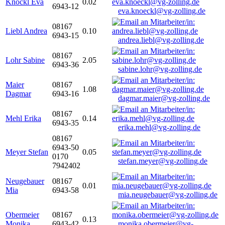
Knöckl Eva
0.02
6943-12
eva.knoeckl@vg-zolling.de
08167
Liebl Andrea
0.10
6943-15
andrea.liebl@vg-zolling.de
08167
Lohr Sabine
2.05
6943-36
sabine.lohr@vg-zolling.de
Maier
08167
1.08
Dagmar
6943-16
dagmar.maier@vg-zolling.de
08167
Mehl Erika
0.14
6943-35
erika.mehl@vg-zolling.de
08167
6943-50
Meyer Stefan
0.05
0170
stefan.meyer@vg-zolling.de
7942402
Neugebauer
08167
0.01
Mia
6943-58
mia.neugebauer@vg-zolling.de
Obermeier
08167
0.13
Monika
6943-42
monika.obermeier@vg-