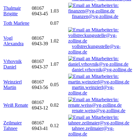
Thalmair
08167
1.03
Brigitte
6943-45
finanzen@vg-zolling.de
Toth Marlene
0.07
Vogl
08167
1.02
Alexandra
6943-39
vollstreckungsstelle@vg-
zolling.de
Vrhovnik
08167
1.07
Daniel
6943-37
daniel.vrhovnik@vg-zolling.de
Weinzierl
08167
0.05
Martin
6943-56
martin.weinzierl@vg-
zolling.de
08167
Weiß Renate
0.02
6943-12
renate.weiss@vg-zolling.de
Zeilmaier
08167
0.12
Tahnee
6943-41
tahnee.zeilmaier@vg-
zolling.de