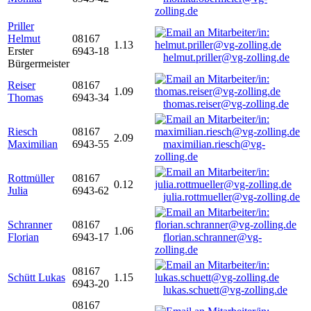
zolling.de
Priller
Helmut
08167
1.13
Erster
6943-18
helmut.priller@vg-zolling.de
Bürgermeister
Reiser
08167
1.09
Thomas
6943-34
thomas.reiser@vg-zolling.de
Riesch
08167
2.09
Maximilian
6943-55
maximilian.riesch@vg-
zolling.de
Rottmüller
08167
0.12
Julia
6943-62
julia.rottmueller@vg-zolling.de
Schranner
08167
1.06
Florian
6943-17
florian.schranner@vg-
zolling.de
08167
Schütt Lukas
1.15
6943-20
lukas.schuett@vg-zolling.de
08167