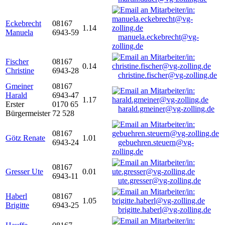
Eckebrecht
08167
1.14
Manuela
6943-59
manuela.eckebrecht@vg-
zolling.de
Fischer
08167
0.14
Christine
6943-28
christine.fischer@vg-zolling.de
Gmeiner
08167
Harald
6943-47
1.17
Erster
0170 65
harald.gmeiner@vg-zolling.de
Bürgermeister
72 528
08167
Götz Renate
1.01
6943-24
gebuehren.steuern@vg-
zolling.de
08167
Gresser Ute
0.01
6943-11
ute.gresser@vg-zolling.de
Haberl
08167
1.05
Brigitte
6943-25
brigitte.haberl@vg-zolling.de