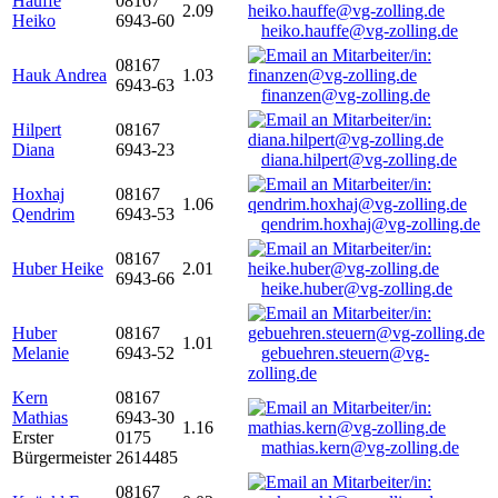
Hauffe
08167
2.09
Heiko
6943-60
heiko.hauffe@vg-zolling.de
08167
Hauk Andrea
1.03
6943-63
finanzen@vg-zolling.de
Hilpert
08167
Diana
6943-23
diana.hilpert@vg-zolling.de
Hoxhaj
08167
1.06
Qendrim
6943-53
qendrim.hoxhaj@vg-zolling.de
08167
Huber Heike
2.01
6943-66
heike.huber@vg-zolling.de
Huber
08167
1.01
Melanie
6943-52
gebuehren.steuern@vg-
zolling.de
Kern
08167
Mathias
6943-30
1.16
Erster
0175
mathias.kern@vg-zolling.de
Bürgermeister
2614485
08167