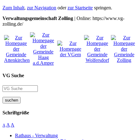
Zum Inhalt
,
zur Navigation
oder
zur Startseite
springen.
Verwaltungsgemeinschaft Zolling
| Online: https://www.vg-
zolling.de/
VG Suche
suchen
Schriftgröße
A
A
A
Rathaus - Verwaltung