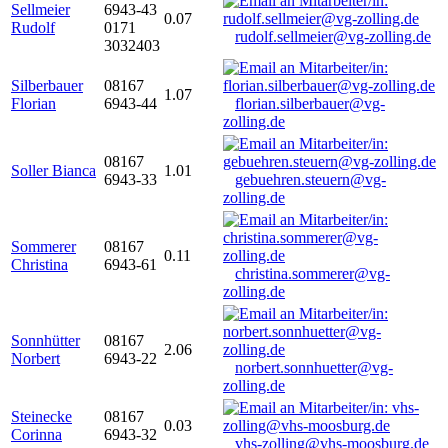
Sellmeier
6943-43
0.07
Rudolf
0171
rudolf.sellmeier@vg-zolling.de
3032403
Silberbauer
08167
1.07
Florian
6943-44
florian.silberbauer@vg-
zolling.de
08167
Soller Bianca
1.01
6943-33
gebuehren.steuern@vg-
zolling.de
Sommerer
08167
0.11
Christina
6943-61
christina.sommerer@vg-
zolling.de
Sonnhütter
08167
2.06
Norbert
6943-22
norbert.sonnhuetter@vg-
zolling.de
Steinecke
08167
0.03
Corinna
6943-32
vhs-zolling@vhs-moosburg.de