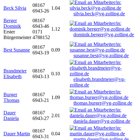
08167
Beck Silvia
1.04
6943-26
silvia.beck@vg-zolling.de
Berger
08167
Dominik
6943-46
1.12
Erster
0171
dominik.berger@vg-zolling.de
Bürgermeister
4788152
08167
Best Susanne
0.09
6943-19
susanne.best@vg-zolling.de
Brandmeier
08167
0.10
Elisabeth
6943-13
elisabeth.brandmeier@vg-
zolling.de
Burger
08167
1.09
Thomas
6943-21
thomas.burger@vg-zolling.de
Dauer
08167
2.01
Daniela
6943-27
daniela.dauer@vg-zolling.de
08167
Dauer Martin
0.04
6943-31
martin.dauer@vg-zolling.de