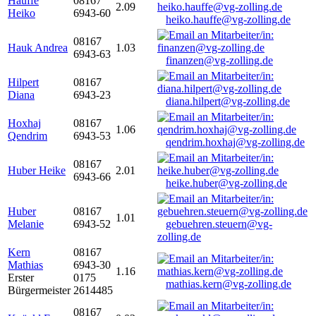
Hauffe
08167
2.09
Heiko
6943-60
heiko.hauffe@vg-zolling.de
08167
Hauk Andrea
1.03
6943-63
finanzen@vg-zolling.de
Hilpert
08167
Diana
6943-23
diana.hilpert@vg-zolling.de
Hoxhaj
08167
1.06
Qendrim
6943-53
qendrim.hoxhaj@vg-zolling.de
08167
Huber Heike
2.01
6943-66
heike.huber@vg-zolling.de
Huber
08167
1.01
Melanie
6943-52
gebuehren.steuern@vg-
zolling.de
Kern
08167
Mathias
6943-30
1.16
Erster
0175
mathias.kern@vg-zolling.de
Bürgermeister
2614485
08167