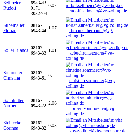
Sellmeier
6943-43
0.07
Rudolf
0171
rudolf.sellmeier@vg-zolling.de
3032403
Silberbauer
08167
1.07
Florian
6943-44
florian.silberbauer@vg-
zolling.de
08167
Soller Bianca
1.01
6943-33
gebuehren.steuern@vg-
zolling.de
Sommerer
08167
0.11
Christina
6943-61
christina.sommerer@vg-
zolling.de
Sonnhütter
08167
2.06
Norbert
6943-22
norbert.sonnhuetter@vg-
zolling.de
Steinecke
08167
0.03
Corinna
6943-32
vhs-zolling@vhs-moosburg.de