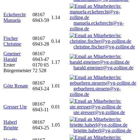
Eckebrecht
08167
1.14
Manuela
6943-59
manuela.eckebrecht@vg-
zolling.de
Fischer
08167
0.14
Christine
6943-28
christine.fischer@vg-zolling.de
Gmeiner
08167
Harald
6943-47
1.17
Erster
0170 65
harald.gmeiner@vg-zolling.de
Bürgermeister
72 528
08167
Götz Renate
1.01
6943-24
gebuehren.steuern@vg-
zolling.de
08167
Gresser Ute
0.01
6943-11
ute.gresser@vg-zolling.de
Haberl
08167
1.05
Brigitte
6943-25
brigitte.haberl@vg-zolling.de