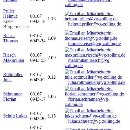
zolling.de
Priller
Helmut
08167
1.13
Erster
6943-18
helmut.priller@vg-zolling.de
Bürgermeister
Reiser
08167
1.09
Thomas
6943-34
thomas.reiser@vg-zolling.de
Riesch
08167
2.09
Maximilian
6943-55
maximilian.riesch@vg-
zolling.de
Rottmüller
08167
0.12
Julia
6943-62
julia.rottmueller@vg-zolling.de
Schranner
08167
1.06
Florian
6943-17
florian.schranner@vg-
zolling.de
08167
Schütt Lukas
1.15
6943-20
lukas.schuett@vg-zolling.de
08167