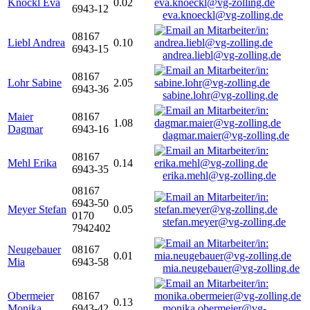
Knöckl Eva
0.02
6943-12
eva.knoeckl@vg-zolling.de
08167
Liebl Andrea
0.10
6943-15
andrea.liebl@vg-zolling.de
08167
Lohr Sabine
2.05
6943-36
sabine.lohr@vg-zolling.de
Maier
08167
1.08
Dagmar
6943-16
dagmar.maier@vg-zolling.de
08167
Mehl Erika
0.14
6943-35
erika.mehl@vg-zolling.de
08167
6943-50
Meyer Stefan
0.05
0170
stefan.meyer@vg-zolling.de
7942402
Neugebauer
08167
0.01
Mia
6943-58
mia.neugebauer@vg-zolling.de
Obermeier
08167
0.13
Monika
6943-42
monika.obermeier@vg-