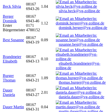
08167
Beck Silvia
1.04
6943-26
silvia.beck@vg-zolling.de
Berger
08167
Dominik
6943-46
1.12
Erster
0171
dominik.berger@vg-zolling.de
Bürgermeister
4788152
08167
Best Susanne
0.09
6943-19
susanne.best@vg-zolling.de
Brandmeier
08167
0.10
Elisabeth
6943-13
elisabeth.brandmeier@vg-
zolling.de
Burger
08167
1.09
Thomas
6943-21
thomas.burger@vg-zolling.de
Dauer
08167
2.01
Daniela
6943-27
daniela.dauer@vg-zolling.de
08167
Dauer Martin
0.04
6943-31
martin.dauer@vg-zolling.de