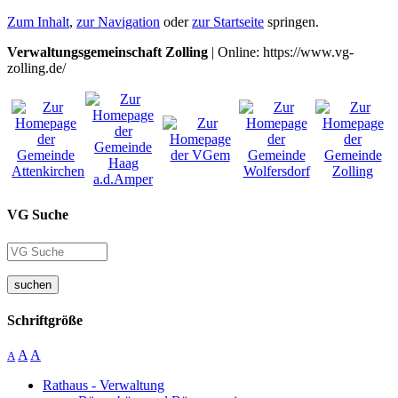
Zum Inhalt
,
zur Navigation
oder
zur Startseite
springen.
Verwaltungsgemeinschaft Zolling
| Online: https://www.vg-
zolling.de/
VG Suche
suchen
Schriftgröße
A
A
A
Rathaus - Verwaltung