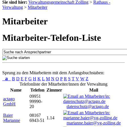
Sie sind hier:
Verwaltungsgemeinschaft Zolling
>
Rathaus -
Verwaltung
>
Mitarbeiter
Mitarbeiter
Mitarbeiter-Telefon-Liste
Sprung zu den Mitarbeitern mit dem Anfangsbuchstaben:
a
B
D
E
F
G
H
K
L
M
N
O
P
R
S
T
V
W
Z
Telefonliste der Mitarbeiter/innen der Verwaltung
Name
Telefon
Zimmer
Mail
09951
actago
99990-
GmbH
20
datenschutz@actago.de
Baier
08167
1.14
Marianne
6943-51
marianne.baier@vg-zolling.de